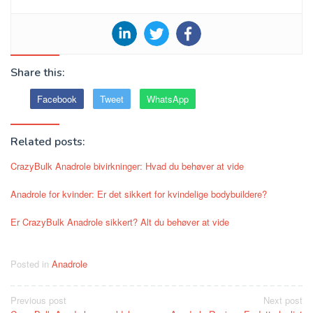
Share this:
Facebook
Tweet
WhatsApp
Related posts:
CrazyBulk Anadrole bivirkninger: Hvad du behøver at vide
Anadrole for kvinder: Er det sikkert for kvindelige bodybuildere?
Er CrazyBulk Anadrole sikkert? Alt du behøver at vide
Posted in
Anadrole
Post
Previous post
Next post