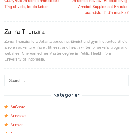
CrazyBulk Anadrole anmeldelse:
Anadrole Review: Er dette lovligt
navigation
Ting at vide, før de køber
Anadrol Supplement En raket
brændstof til din muskel?
Zahra Thunzira
Zahra Thunzira is a Jakarta-based nutritionist and gym instructor. She’s
also an adventure travel, fitness, and health writer for several blogs and
websites. She earned her Master degree in Public Health from
University of Indonesia.
Search
for:
Kategorier
AirSnore
Anadrole
Anavar