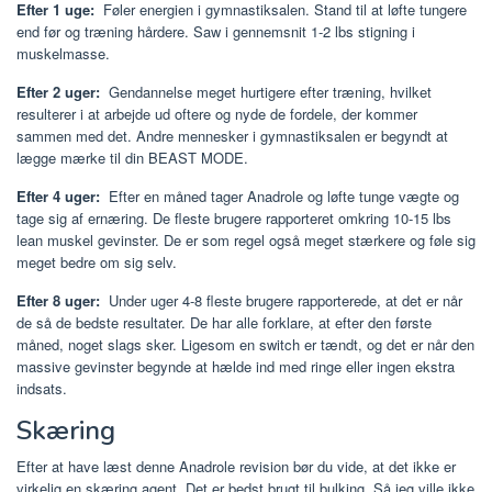
Efter 1 uge:
Føler energien i gymnastiksalen. Stand til at løfte tungere
end før og træning hårdere. Saw i gennemsnit 1-2 lbs stigning i
muskelmasse.
Efter 2 uger:
Gendannelse meget hurtigere efter træning, hvilket
resulterer i at arbejde ud oftere og nyde de fordele, der kommer
sammen med det. Andre mennesker i gymnastiksalen er begyndt at
lægge mærke til din BEAST MODE.
Efter 4 uger:
Efter en måned tager Anadrole og løfte tunge vægte og
tage sig af ernæring. De fleste brugere rapporteret omkring 10-15 lbs
lean muskel gevinster. De er som regel også meget stærkere og føle sig
meget bedre om sig selv.
Efter 8 uger:
Under uger 4-8 fleste brugere rapporterede, at det er når
de så de bedste resultater. De har alle forklare, at efter den første
måned, noget slags sker. Ligesom en switch er tændt, og det er når den
massive gevinster begynde at hælde ind med ringe eller ingen ekstra
indsats.
Skæring
Efter at have læst denne Anadrole revision bør du vide, at det ikke er
virkelig en skæring agent. Det er bedst brugt til bulking. Så jeg ville ikke