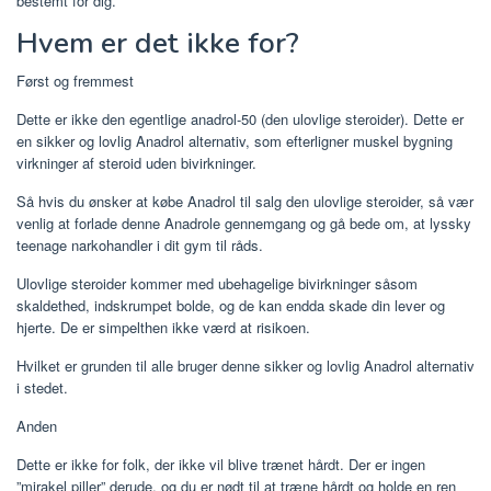
bestemt for dig.
Hvem er det ikke for?
Først og fremmest
Dette er ikke den egentlige anadrol-50 (den ulovlige steroider). Dette er
en sikker og lovlig Anadrol alternativ, som efterligner muskel bygning
virkninger af steroid uden bivirkninger.
Så hvis du ønsker at købe Anadrol til salg den ulovlige steroider, så vær
venlig at forlade denne Anadrole gennemgang og gå bede om, at lyssky
teenage narkohandler i dit gym til råds.
Ulovlige steroider kommer med ubehagelige bivirkninger såsom
skaldethed, indskrumpet bolde, og de kan endda skade din lever og
hjerte. De er simpelthen ikke værd at risikoen.
Hvilket er grunden til alle bruger denne sikker og lovlig Anadrol alternativ
i stedet.
Anden
Dette er ikke for folk, der ikke vil blive trænet hårdt. Der er ingen
”mirakel piller” derude, og du er nødt til at træne hårdt og holde en ren