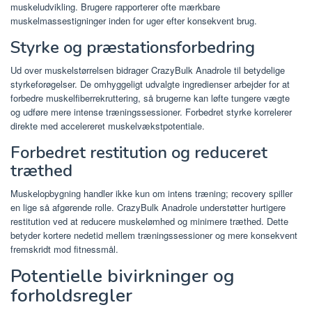
muskeludvikling. Brugere rapporterer ofte mærkbare
muskelmassestigninger inden for uger efter konsekvent brug.
Styrke og præstationsforbedring
Ud over muskelstørrelsen bidrager CrazyBulk Anadrole til betydelige
styrkeforøgelser. De omhyggeligt udvalgte ingredienser arbejder for at
forbedre muskelfiberrekruttering, så brugerne kan løfte tungere vægte
og udføre mere intense træningssessioner. Forbedret styrke korrelerer
direkte med accelereret muskelvækstpotentiale.
Forbedret restitution og reduceret
træthed
Muskelopbygning handler ikke kun om intens træning; recovery spiller
en lige så afgørende rolle. CrazyBulk Anadrole understøtter hurtigere
restitution ved at reducere muskelømhed og minimere træthed. Dette
betyder kortere nedetid mellem træningssessioner og mere konsekvent
fremskridt mod fitnessmål.
Potentielle bivirkninger og
forholdsregler