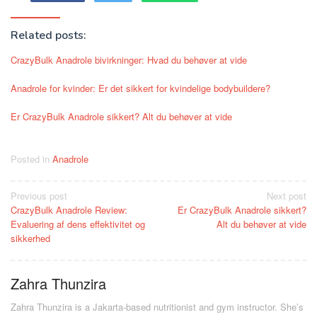
Related posts:
CrazyBulk Anadrole bivirkninger: Hvad du behøver at vide
Anadrole for kvinder: Er det sikkert for kvindelige bodybuildere?
Er CrazyBulk Anadrole sikkert? Alt du behøver at vide
Posted in
Anadrole
Post
Previous post
Next post
CrazyBulk Anadrole Review:
Er CrazyBulk Anadrole sikkert?
navigation
Evaluering af dens effektivitet og
Alt du behøver at vide
sikkerhed
Zahra Thunzira
Zahra Thunzira is a Jakarta-based nutritionist and gym instructor. She’s