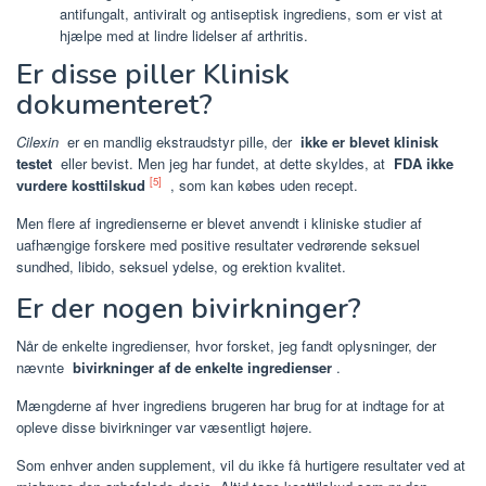
antifungalt, antiviralt og antiseptisk ingrediens, som er vist at
hjælpe med at lindre lidelser af arthritis.
Er disse piller Klinisk
dokumenteret?
Cilexin
er en mandlig ekstraudstyr pille, der
ikke er blevet klinisk
testet
eller bevist. Men jeg har fundet, at dette skyldes, at
FDA ikke
[5]
vurdere kosttilskud
, som kan købes uden recept.
Men flere af ingredienserne er blevet anvendt i kliniske studier af
uafhængige forskere med positive resultater vedrørende seksuel
sundhed, libido, seksuel ydelse, og erektion kvalitet.
Er der nogen bivirkninger?
Når de enkelte ingredienser, hvor forsket, jeg fandt oplysninger, der
nævnte
bivirkninger af de enkelte ingredienser
.
Mængderne af hver ingrediens brugeren har brug for at indtage for at
opleve disse bivirkninger var væsentligt højere.
Som enhver anden supplement, vil du ikke få hurtigere resultater ved at