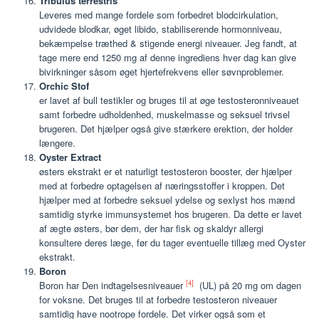
Tribulus terrestris
Leveres med mange fordele som forbedret blodcirkulation,
udvidede blodkar, øget libido, stabiliserende hormonniveau,
bekæmpelse træthed & stigende energi niveauer. Jeg fandt, at
tage mere end 1250 mg af denne ingrediens hver dag kan give
bivirkninger såsom øget hjertefrekvens eller søvnproblemer.
Orchic Stof
er lavet af bull testikler og bruges til at øge testosteronniveauet
samt forbedre udholdenhed, muskelmasse og seksuel trivsel
brugeren. Det hjælper også give stærkere erektion, der holder
længere.
Oyster Extract
østers ekstrakt er et naturligt testosteron booster, der hjælper
med at forbedre optagelsen af næringsstoffer i kroppen. Det
hjælper med at forbedre seksuel ydelse og sexlyst hos mænd
samtidig styrke immunsystemet hos brugeren. Da dette er lavet
af ægte østers, bør dem, der har fisk og skaldyr allergi
konsultere deres læge, før du tager eventuelle tillæg med Oyster
ekstrakt.
Boron
[4]
Boron har Den indtagelsesniveauer
(UL) på 20 mg om dagen
for voksne. Det bruges til at forbedre testosteron niveauer
samtidig have nootrope fordele. Det virker også som et