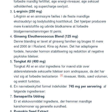
forbedre mandlig fertilitet, øge energi-niveauer, øge seksuel
udholdenhed, og supercharge sexlyst.
L-arginin (250 mg)
L-Arginin er en aminosyre fælles i de fleste mandlige
ekstraudstyr og bodybuilding kosttilskud. Det hjælper producere
mere kvælstofilte og udvide blodkarrene at forbedre
blodgennemstrømningen til penis.
Ginseng Eleutherococcus Blend (125 mg)
Denne blanding er lavet af ginseng familien og bruges til mere
end 2000 år i Rusland, Kina og Asien. Det har adaptogene
fordele, herunder hormon stabilisering og reduktion af negative
psykiske lidelser.
Tongkat Ali (400 mg)
Tongkat Ali er en stor ingrediens for mænd står over
aldersrelaterede seksuelle lidelser som andropause, da det har
[2]
vist sig at forbedre testosteron
niveauer, libido, sæd volumen,
og erektil funktion.
En navnebeskyttet formel indeholder
745 mg per servering
af
følgende ingredienser:
Sarsaparilla Uddrag
Er et elskovsmiddel ingrediens, der fremmer mandlige
kønshormoner og generelle sundhed.
Pumpkin Seed Extract