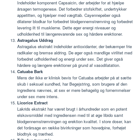
Indeholder komponent Capsaicin, der arbejder for at hjælpe
årsagen termogenese. Det forbedrer stofskiftet, undertrykker
appetitten, og hjælper med vægttab. Cayennepeber også
dilaterer blodkar for forbedret blodgennemstrømning og forbedret
levering ilt til musklerne. Dette øger energi niveauer og
udholdenhed til længerevarende sex og hårdere erektioner.
Astragalus Uddrag
Astragalus ekstrakt indeholder antioxidanter, der bekæmper frie
radikaler og bremse aldring. De øger også mandlige virilitet med
forbedret udholdenhed og energi under sex. Det giver også
hårdere og længere erektioner på grund af vasodilatation.
Catuaba Bark
Mens der ikke er klinisk bevis for Catuaba arbejder på at sætte
skub i seksuel sundhed, har Begejstring, som brugere af den
ingrediens nævnes, at sex er mere behagelig og fornemmelser
under sex mere intens.
Licorice Extract
Lakrids ekstrakt har været brugt i århundreder som en potent
elskovsmiddel med ingrediensen med til at øge libido samt
blodgennemstrømningen og erektion kvalitet. I store doser, kan
det forårsage en række bivirkninger som hovedpine, forhøjet
blodtryk og træthed.