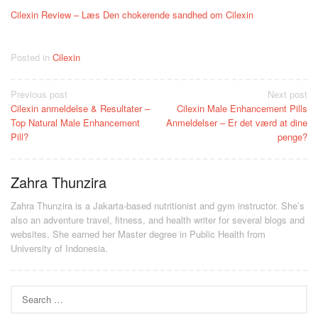
Cilexin Review – Læs Den chokerende sandhed om Cilexin
Posted in
Cilexin
Post
Previous post
Next post
Cilexin anmeldelse & Resultater –
Cilexin Male Enhancement Pills
navigation
Top Natural Male Enhancement
Anmeldelser – Er det værd at dine
Pill?
penge?
Zahra Thunzira
Zahra Thunzira is a Jakarta-based nutritionist and gym instructor. She’s
also an adventure travel, fitness, and health writer for several blogs and
websites. She earned her Master degree in Public Health from
University of Indonesia.
Search
for: