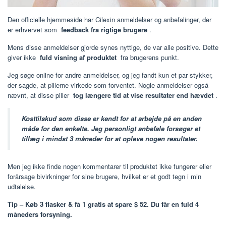
Den officielle hjemmeside har Cilexin anmeldelser og anbefalinger, der
er erhvervet som
feedback fra rigtige brugere
.
Mens disse anmeldelser gjorde synes nyttige, de var alle positive. Dette
giver ikke
fuld visning af produktet
fra brugerens punkt.
Jeg søge online for andre anmeldelser, og jeg fandt kun et par stykker,
der sagde, at pillerne virkede som forventet. Nogle anmeldelser også
nævnt, at disse piller
tog længere tid at vise resultater end hævdet
.
Kosttilskud som disse er kendt for at arbejde på en anden
måde for den enkelte. Jeg personligt anbefale forsøger et
tillæg i mindst 3 måneder for at opleve nogen resultater.
Men jeg ikke finde nogen kommentarer til produktet ikke fungerer eller
forårsage bivirkninger for sine brugere, hvilket er et godt tegn i min
udtalelse.
Tip – Køb 3 flasker & få 1 gratis at spare $ 52. Du får en fuld 4
måneders forsyning.