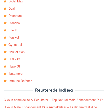
D-Bal Max
Dbal
Decaduro
Dianabol
Erectin
Forskolin
Gynectrol
HerSolution
HGH-X2
HyperGH
Ibutamoren
Immune Defence
Relaterede Indlæg
Cilexin anmeldelse & Resultater – Top Natural Male Enhancement Pill?
Cilexin Male Enhancement Pills Anmeldelser – Er det værd at dine