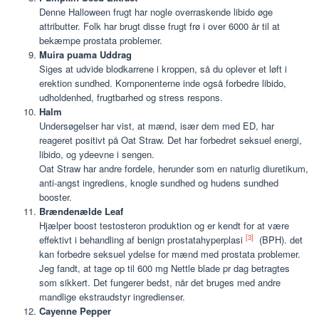
Denne Halloween frugt har nogle overraskende libido øge
attributter. Folk har brugt disse frugt frø i over 6000 år til at
bekæmpe prostata problemer.
Muira puama Uddrag
Siges at udvide blodkarrene i kroppen, så du oplever et løft i
erektion sundhed. Komponenterne inde også forbedre libido,
udholdenhed, frugtbarhed og stress respons.
Halm
Undersøgelser har vist, at mænd, især dem med ED, har
reageret positivt på Oat Straw. Det har forbedret seksuel energi,
libido, og ydeevne i sengen.
Oat Straw har andre fordele, herunder som en naturlig diuretikum,
anti-angst ingrediens, knogle sundhed og hudens sundhed
booster.
Brændenælde Leaf
Hjælper boost testosteron produktion og er kendt for at være
[3]
effektivt i behandling af benign prostatahyperplasi
(BPH). det
kan forbedre seksuel ydelse for mænd med prostata problemer.
Jeg fandt, at tage op til 600 mg Nettle blade pr dag betragtes
som sikkert. Det fungerer bedst, når det bruges med andre
mandlige ekstraudstyr ingredienser.
Cayenne Pepper