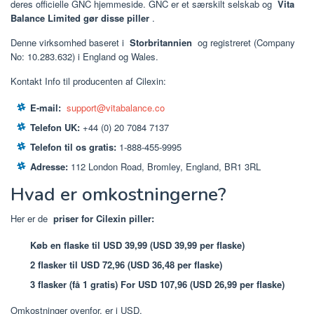
deres officielle GNC hjemmeside. GNC er et særskilt selskab og
Vita
Balance Limited gør disse piller
.
Denne virksomhed baseret i
Storbritannien
og registreret (Company
No: 10.283.632) i England og Wales.
Kontakt Info til producenten af ​​Cilexin:
E-mail:
support@vitabalance.co
Telefon UK:
+44 (0) 20 7084 7137
Telefon til os gratis:
1-888-455-9995
Adresse:
112 London Road, Bromley, England, BR1 3RL
Hvad er omkostningerne?
Her er de
priser for Cilexin piller:
Køb en flaske til USD 39,99 (USD 39,99 per flaske)
2 flasker til USD 72,96 (USD 36,48 per flaske)
3 flasker (få 1 gratis) For USD 107,96 (USD 26,99 per flaske)
Omkostninger ovenfor, er i USD.