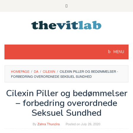
Skip
to
content
MENU
HOMEPAGE
/
DA
/
CILEXIN
/
CILEXIN PILLER OG BEDØMMELSER -
FORBEDRING OVERORDNEDE SEKSUEL SUNDHED
Cilexin Piller og bedømmelser
– forbedring overordnede
Seksuel Sundhed
By
Zahra Thunzira
Posted on
July 26, 2020