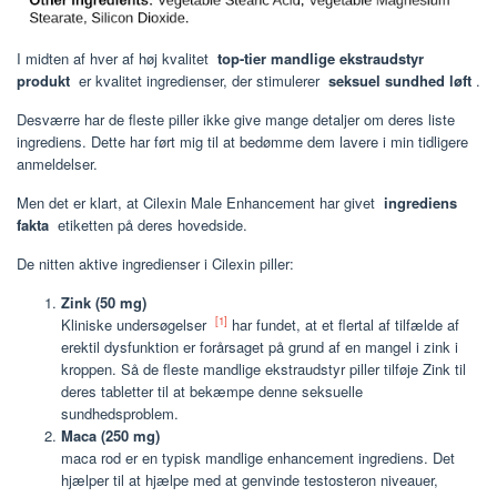
I midten af hver af høj kvalitet
top-tier mandlige ekstraudstyr
produkt
er kvalitet ingredienser, der stimulerer
seksuel sundhed løft
.
Desværre har de fleste piller ikke give mange detaljer om deres liste
ingrediens. Dette har ført mig til at bedømme dem lavere i min tidligere
anmeldelser.
Men det er klart, at Cilexin Male Enhancement har givet
ingrediens
fakta
etiketten på deres hovedside.
De nitten aktive ingredienser i Cilexin piller:
Zink (50 mg)
[1]
Kliniske undersøgelser
har fundet, at et flertal af tilfælde af
erektil dysfunktion er forårsaget på grund af en mangel i zink i
kroppen. Så de fleste mandlige ekstraudstyr piller tilføje Zink til
deres tabletter til at bekæmpe denne seksuelle
sundhedsproblem.
Maca (250 mg)
maca rod er en typisk mandlige enhancement ingrediens. Det
hjælper til at hjælpe med at genvinde testosteron niveauer,