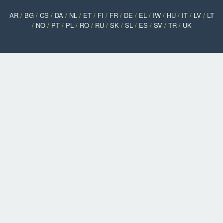
AR
/
BG
/
CS
/
DA
/
NL
/
ET
/
FI
/
FR
/
DE
/
EL
/
IW
/
HU
/
IT
/
LV
/
LT
/
NO
/
PT
/
PL
/
RO
/
RU
/
SK
/
SL
/
ES
/
SV
/
TR
/
UK