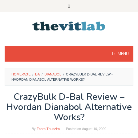
Skip
to
content
MENU
HOMEPAGE
/
DA
/
DIANABOL
/
CRAZYBULK D-BAL REVIEW -
HVORDAN DIANABOL ALTERNATIVE WORKS?
CrazyBulk D-Bal Review –
Hvordan Dianabol Alternative
Works?
By
Zahra Thunzira
Posted on
August 10, 2020