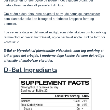
der sætter en for stor byrde på leveren, det vigtigste organ, der
metabolizes næsten alt passerer i din krop.
Om et årti siden, forskerne brugte til at tro, de naturlige ingredienser
som planteekstrakt kan bidrage til at forbedre kroppens form og
størrelse.
I de seneste dage er det meget muligt, som videnskaben om botanik og
farmakologi er blevet kombineret, og de har lavet nogle utrolige form for
kosttilskud.
D-Bal
er biprodukt af plantestoffer videnskab, som tog omkring et
årti at gøre det arbejde. I moderne dage kaldes det som det retlige
alternativ af anabolske steroider.
D-Bal Ingredients