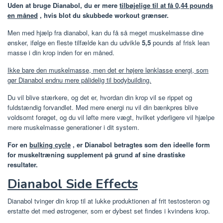
Uden at bruge Dianabol, du er mere
tilbøjelige til at få 0,44 pounds
en måned
, hvis blot du skubbede workout grænser.
Men med hjælp fra dianabol, kan du få så meget muskelmasse dine
ønsker, ifølge en fleste tilfælde kan du udvikle
5,5
pounds af frisk lean
masse i din krop inden for en måned.
Ikke bare den muskelmasse, men det er højere lønklasse energi, som
gør Dianabol endnu mere pålidelig til bodybuilding.
Du vil blive stærkere, og det er, hvordan din krop vil se rippet og
fuldstændig forvandlet. Med mere energi nu vil din bænkpres blive
voldsomt forøget, og du vil løfte mere vægt, hvilket yderligere vil hjælpe
mere muskelmasse generationer i dit system.
For en
bulking cycle
, er Dianabol betragtes som den ideelle form
for muskeltræning supplement på grund af sine drastiske
resultater.
Dianabol Side Effects
Dianabol tvinger din krop til at lukke produktionen af ​​frit testosteron og
erstatte det med østrogener, som er dybest set findes i kvindens krop.