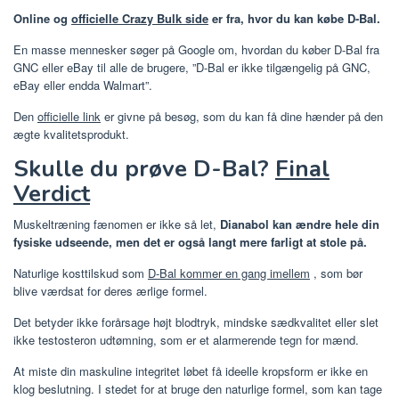
Online og
officielle Crazy Bulk side
er fra, hvor du kan købe D-Bal.
En masse mennesker søger på Google om, hvordan du køber D-Bal fra
GNC eller eBay til alle de brugere, ”D-Bal er ikke tilgængelig på GNC,
eBay eller endda Walmart”.
Den
officielle link
er givne på besøg, som du kan få dine hænder på den
ægte kvalitetsprodukt.
Skulle du prøve D-Bal?
Final
Verdict
Muskeltræning fænomen er ikke så let,
Dianabol kan ændre hele din
fysiske udseende, men det er også langt mere farligt at stole på.
Naturlige kosttilskud som
D-Bal kommer en gang imellem
, som bør
blive værdsat for deres ærlige formel.
Det betyder ikke forårsage højt blodtryk, mindske sædkvalitet eller slet
ikke testosteron udtømning, som er et alarmerende tegn for mænd.
At miste din maskuline integritet løbet få ideelle kropsform er ikke en
klog beslutning. I stedet for at bruge den naturlige formel, som kan tage