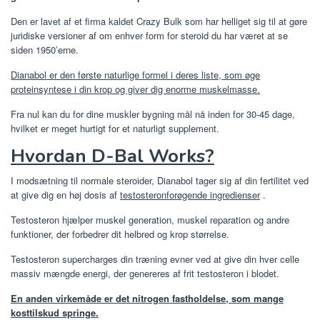
Den er lavet af et firma kaldet Crazy Bulk som har helliget sig til at gøre
juridiske versioner af om enhver form for steroid du har været at se
siden 1950’erne.
Dianabol er den første naturlige formel i deres liste, som øge
proteinsyntese i din krop og giver dig enorme muskelmasse.
Fra nul kan du for dine muskler bygning mål nå inden for 30-45 dage,
hvilket er meget hurtigt for et naturligt supplement.
Hvordan D-Bal Works?
I modsætning til normale steroider, Dianabol tager sig af din fertilitet ved
at give dig en høj dosis af
testosteronforøgende ingredienser
.
Testosteron hjælper muskel generation, muskel reparation og andre
funktioner, der forbedrer dit helbred og krop størrelse.
Testosteron supercharges din træning evner ved at give din hver celle
massiv mængde energi, der genereres af frit testosteron i blodet.
En anden virkemåde er det nitrogen fastholdelse, som mange
kosttilskud springe.