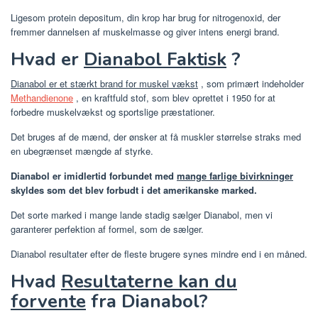
Ligesom protein depositum, din krop har brug for nitrogenoxid, der
fremmer dannelsen af ​​muskelmasse og giver intens energi brand.
Hvad er
Dianabol Faktisk
?
Dianabol er et stærkt brand for muskel vækst
, som primært indeholder
Methandienone
, en kraftfuld stof, som blev oprettet i 1950 for at
forbedre muskelvækst og sportslige præstationer.
Det bruges af de mænd, der ønsker at få muskler størrelse straks med
en ubegrænset mængde af styrke.
Dianabol er imidlertid forbundet med
mange farlige bivirkninger
skyldes som det blev forbudt i det amerikanske marked.
Det sorte marked i mange lande stadig sælger Dianabol, men vi
garanterer perfektion af formel, som de sælger.
Dianabol resultater efter de fleste brugere synes mindre end i en måned.
Hvad
Resultaterne kan du
forvente
fra Dianabol?