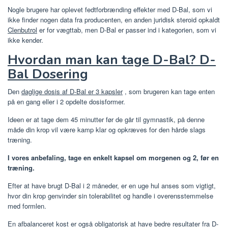
Nogle brugere har oplevet fedtforbrænding effekter med D-Bal, som vi
ikke finder nogen data fra producenten, en anden juridisk steroid opkaldt
Clenbutrol
er for vægttab, men D-Bal er passer ind i kategorien, som vi
ikke kender.
Hvordan man kan tage D-Bal? D-
Bal Dosering
Den
daglige dosis af D-Bal er 3 kapsler
, som brugeren kan tage enten
på en gang eller i 2 opdelte dosisformer.
Ideen er at tage dem 45 minutter før de går til gymnastik, på denne
måde din krop vil være kamp klar og opkræves for den hårde slags
træning.
I vores anbefaling, tage en enkelt kapsel om morgenen og 2, før en
træning.
Efter at have brugt D-Bal i 2 måneder, er en uge hul anses som vigtigt,
hvor din krop genvinder sin tolerabilitet og handle i overensstemmelse
med formlen.
En afbalanceret kost er også obligatorisk at have bedre resultater fra D-