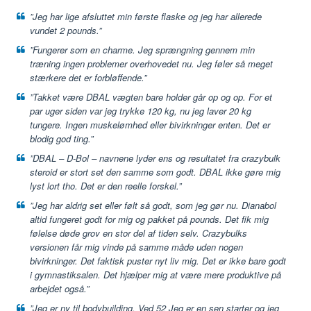
”Jeg har lige afsluttet min første flaske og jeg har allerede
vundet 2 pounds.”
”Fungerer som en charme. Jeg sprængning gennem min
træning ingen problemer overhovedet nu. Jeg føler så meget
stærkere det er forbløffende.”
”Takket være DBAL vægten bare holder går op og op. For et
par uger siden var jeg trykke 120 kg, nu jeg laver 20 kg
tungere. Ingen muskelømhed eller bivirkninger enten. Det er
blodig god ting.”
”DBAL – D-Bol – navnene lyder ens og resultatet fra crazybulk
steroid er stort set den samme som godt. DBAL ikke gøre mig
lyst lort tho. Det er den reelle forskel.”
”Jeg har aldrig set eller følt så godt, som jeg gør nu. Dianabol
altid fungeret godt for mig og pakket på pounds. Det fik mig
følelse døde grov en stor del af tiden selv. Crazybulks
versionen får mig vinde på samme måde uden nogen
bivirkninger. Det faktisk puster nyt liv mig. Det er ikke bare godt
i gymnastiksalen. Det hjælper mig at være mere produktive på
arbejdet også.”
”Jeg er ny til bodybuilding. Ved 52 Jeg er en sen starter og jeg