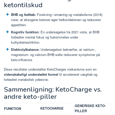
ketontilskud
BHB og fedttab:
Forskning i
ernæring og metabolisme
(2018)
viser, at eksogene ketoner øger fedtoxidationen og reducerer
appetitten.
Kognitiv funktion:
En undersøgelse fra 2021 viste, at BHB
forbedrer mental fokus og hukommelse under
kulhydratrestriktion.
Elektrolytbalance:
Undersøgelser bekræfter, at natrium-,
magnesium- og calcium-BHB-salte reducerer symptomer på
keto-influenza.
Disse resultater understøtter KetoCharges mekanisme som en
videnskabeligt understøttet formel
til accelereret vægttab og
forbedret metabolisk ydeevne.
Sammenligning: KetoCharge vs.
andre keto-piller
GENERISKE KETO-
KETOCHARGE
FUNKTION
PILLER