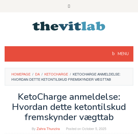
Skip
to
content
MENU
HOMEPAGE
/
DA
/
KETOCHARGE
/
KETOCHARGE ANMELDELSE:
HVORDAN DETTE KETONTILSKUD FREMSKYNDER VÆGTTAB
KetoCharge anmeldelse:
Hvordan dette ketontilskud
fremskynder vægttab
By
Zahra Thunzira
Posted on
October 5, 2025