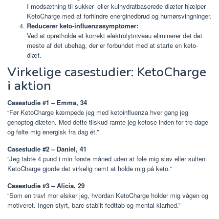
I modsætning til sukker- eller kulhydratbaserede diæter hjælper
KetoCharge med at forhindre energinedbrud og humørsvingninger.
Reducerer keto-influenzasymptomer:
Ved at opretholde et korrekt elektrolytniveau eliminerer det det
meste af det ubehag, der er forbundet med at starte en keto-
diæt.
Virkelige casestudier: KetoCharge
i aktion
Casestudie #1 – Emma, ​​34
“Før KetoCharge kæmpede jeg med ketoinfluenza hver gang jeg
genoptog diæten. Med dette tilskud ramte jeg ketose inden for tre dage
og følte mig energisk fra dag ét.”
Casestudie #2 – Daniel, 41
“Jeg tabte 4 pund i min første måned uden at føle mig sløv eller sulten.
KetoCharge gjorde det virkelig nemt at holde mig på keto.”
Casestudie #3 – Alicia, 29
“Som en travl mor elsker jeg, hvordan KetoCharge holder mig vågen og
motiveret. Ingen styrt, bare stabilt fedttab og mental klarhed.”