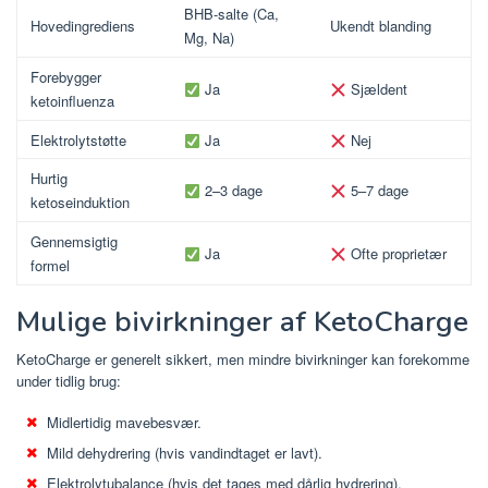
BHB-salte (Ca,
Hovedingrediens
Ukendt blanding
Mg, Na)
Forebygger
Ja
Sjældent
ketoinfluenza
Elektrolytstøtte
Ja
Nej
Hurtig
2–3 dage
5–7 dage
ketoseinduktion
Gennemsigtig
Ja
Ofte proprietær
formel
Mulige bivirkninger af KetoCharge
KetoCharge er generelt sikkert, men mindre bivirkninger kan forekomme
under tidlig brug:
Midlertidig mavebesvær.
Mild dehydrering (hvis vandindtaget er lavt).
Elektrolytubalance (hvis det tages med dårlig hydrering).