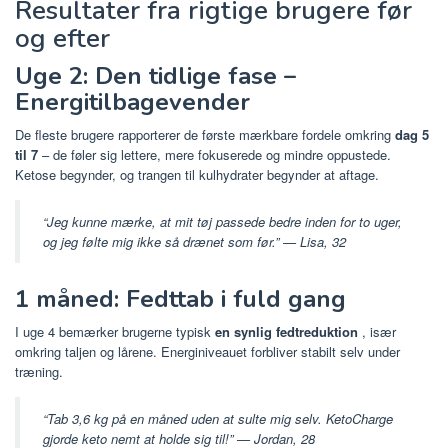
Resultater fra rigtige brugere før
og efter
Uge 2: Den tidlige fase –
Energitilbagevender
De fleste brugere rapporterer de første mærkbare fordele omkring
dag 5
til 7
– de føler sig lettere, mere fokuserede og mindre oppustede.
Ketose begynder, og trangen til kulhydrater begynder at aftage.
“Jeg kunne mærke, at mit tøj passede bedre inden for to uger,
og jeg følte mig ikke så drænet som før.” —
Lisa, 32
1 måned: Fedttab i fuld gang
I uge 4 bemærker brugerne typisk
en synlig fedtreduktion
, især
omkring taljen og lårene. Energiniveauet forbliver stabilt selv under
træning.
“Tab 3,6 kg på en måned uden at sulte mig selv. KetoCharge
gjorde keto nemt at holde sig til!” —
Jordan, 28