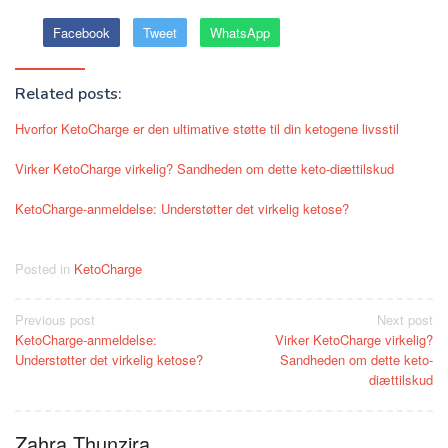
Facebook
Tweet
WhatsApp
Related posts:
Hvorfor KetoCharge er den ultimative støtte til din ketogene livsstil
Virker KetoCharge virkelig? Sandheden om dette keto-diættilskud
KetoCharge-anmeldelse: Understøtter det virkelig ketose?
Posted in
KetoCharge
Post
Previous post
Next post
KetoCharge-anmeldelse:
Virker KetoCharge virkelig?
navigation
Understøtter det virkelig ketose?
Sandheden om dette keto-
diættilskud
Zahra Thunzira