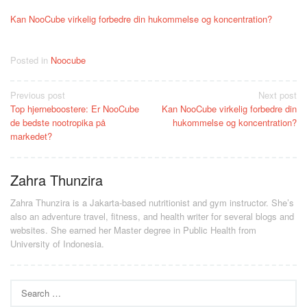
Kan NooCube virkelig forbedre din hukommelse og koncentration?
Posted in
Noocube
Post
Previous post
Next post
Top hjerneboostere: Er NooCube
Kan NooCube virkelig forbedre din
navigation
de bedste nootropika på
hukommelse og koncentration?
markedet?
Zahra Thunzira
Zahra Thunzira is a Jakarta-based nutritionist and gym instructor. She’s
also an adventure travel, fitness, and health writer for several blogs and
websites. She earned her Master degree in Public Health from
University of Indonesia.
Search
for: