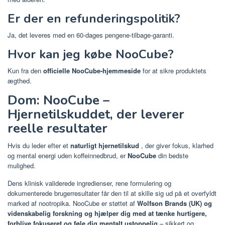
Er der en refunderingspolitik?
Ja, det leveres med en 60-dages pengene-tilbage-garanti.
Hvor kan jeg købe NooCube?
Kun fra den
officielle NooCube-hjemmeside
for at sikre produktets
ægthed.
Dom: NooCube –
Hjernetilskuddet, der leverer
reelle resultater
Hvis du leder efter et
naturligt hjernetilskud
, der giver fokus, klarhed
og mental energi uden koffeinnedbrud, er
NooCube
din bedste
mulighed.
Dens klinisk validerede ingredienser, rene formulering og
dokumenterede brugerresultater får den til at skille sig ud på et overfyldt
marked af nootropika.
NooCube er støttet af
Wolfson Brands (UK) og
videnskabelig forskning og hjælper dig
med at tænke hurtigere,
forblive fokuseret og føle dig mentalt ustoppelig
– sikkert og