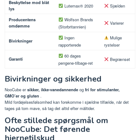
Beskyttelse mod blåt
Lutemax® 2020
Sjælden
lys
Producentens
Wolfson Brands
Varierer
omdømme
(Storbritannien)
Ingen
Mulige
Bivirkninger
rapporterede
rystelser
60 dages
Garanti
Begrænset
pengene-tilbage-ret
Bivirkninger og sikkerhed
NooCube er
sikker, ikke-vanedannende
og
fri for stimulanter,
GMO’er og gluten
.
Mild fordøjelsesfølsomhed kan forekomme i sjældne tilfælde, når det
tages på tom mave, så tag det altid efter måltider.
Ofte stillede spørgsmål om
NooCube: Det førende
hjernetilskud