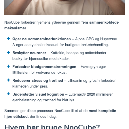
NooCube forbedrer hjernens ydeevne gennem
fem sammenkoblede
mekanismer
:
Øger neurotransmitterfunktionen
– Alpha GPC og Huperzine
A øger acetylcholinniveauet for hurtigere tankebehandling.
Beskytter neuroner
– Katteklo, bacopa og antioxidanter
beskytter hjerneceller mod skader.
Forbedrer blodgennemstrømningen
– Havregryn øger
ilttilførslen for vedvarende fokus.
Reducerer stress og træthed
– L-theanin og tyrosin forbedrer
klarheden under pres.
Understøtter visuel kognition
– Lutemax® 2020 minimerer
øjenbelastning og træthed fra blåt lys.
Sammen gør disse processer NooCube til et af de
mest komplette
hjernetilskud,
der findes i dag.
Hvem bør bruge NooCube?