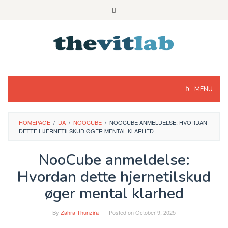
Skip
to
content
MENU
HOMEPAGE
/
DA
/
NOOCUBE
/
NOOCUBE ANMELDELSE: HVORDAN
DETTE HJERNETILSKUD ØGER MENTAL KLARHED
NooCube anmeldelse:
Hvordan dette hjernetilskud
øger mental klarhed
By
Zahra Thunzira
Posted on
October 9, 2025