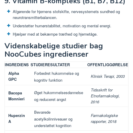
9. Vitamin B-kompleks (B1, B7, B12)
Afgørende for hjernens stofskifte, nervesystemets sundhed og
neurotransmitterbalancen.
Understøtter humørstabilitet, motivation og mental energi.
Hjælper med at bekæmpe træthed og hjernetåge.
Videnskabelige studier bag
NooCubes ingredienser
INGREDIENS
STUDIERESULTATER
OFFENTLIGGØRELSE
Alpha
Forbedret hukommelse og
Klinisk Terapi, 2003
GPC
kognitiv funktion
Tidsskrift for
Øget hukommelsesdannelse
Bacopa
Etnofarmakologi,
Monnieri
og reduceret angst
2016
Bevarede
Huperzin
Farmakologiske
acetylkolinniveauer og
A
rapporter, 2018
understøttet kognition