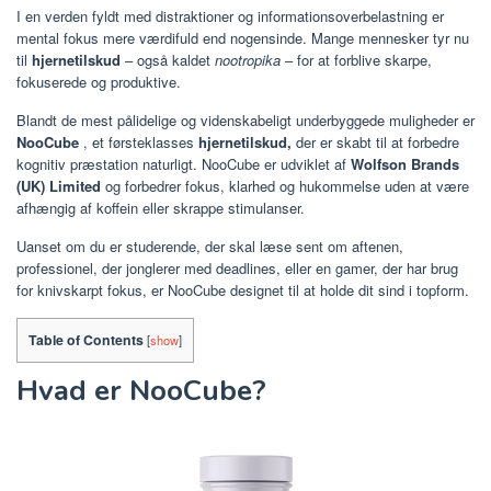
I en verden fyldt med distraktioner og informationsoverbelastning er
mental fokus mere værdifuld end nogensinde. Mange mennesker tyr nu
til
hjernetilskud
– også kaldet
nootropika
– for at forblive skarpe,
fokuserede og produktive.
Blandt de mest pålidelige og videnskabeligt underbyggede muligheder er
NooCube
, et førsteklasses
hjernetilskud,
der er skabt til at forbedre
kognitiv præstation naturligt. NooCube er udviklet af
Wolfson Brands
(UK) Limited
og forbedrer fokus, klarhed og hukommelse uden at være
afhængig af koffein eller skrappe stimulanser.
Uanset om du er studerende, der skal læse sent om aftenen,
professionel, der jonglerer med deadlines, eller en gamer, der har brug
for knivskarpt fokus, er NooCube designet til at holde dit sind i topform.
Table of Contents
[
show
]
Hvad er NooCube?