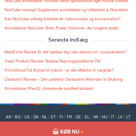
NooCube anmeldelse: Hvordan dette hjernetilskud øger mental klarhed
NooCube nootropt Supplement anmeldelser og Udtalelser & Resultater
Kan NooCube virkelig forbedre din hukommelse og koncentration?
Anmeldelser Noocube: Brain Power Vitaminer, der fungerer bedst
Seneste Indlæg
MaleExtra Review Er det hjælper dig i den ekstra mil i soveværelset?
Viasil Product Review: Bedste Rejsningsproblemer Pill
PrimeShred Fat Burner til mænd – er det effektivt til vægttab?
Clenbutrol Review – Den juridiske Clenbuterol Alternativ til Skæring
Anmeldelser PhenQ: chokerende sandhed afsløret
AR
/
BG
/
CS
/
DA
/
NL
/
ET
/
FI
/
FR
/
DE
/
EL
/
IW
/
HU
/
IT
/
LV
/
LT
/
NO
/
PT
/
PL
/
RO
/
RU
/
SK
/
SL
/
ES
/
SV
/
TR
/
UK
KØB NU
»