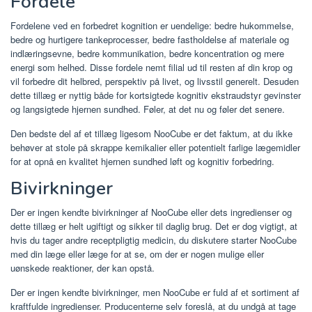
Fordele
Fordelene ved en forbedret kognition er uendelige: bedre hukommelse,
bedre og hurtigere tankeprocesser, bedre fastholdelse af materiale og
indlæringsevne, bedre kommunikation, bedre koncentration og mere
energi som helhed. Disse fordele nemt filial ud til resten af ​​din krop og
vil forbedre dit helbred, perspektiv på livet, og livsstil generelt. Desuden
dette tillæg er nyttig både for kortsigtede kognitiv ekstraudstyr gevinster
og langsigtede hjernen sundhed. Føler, at det nu og føler det senere.
Den bedste del af et tillæg ligesom NooCube er det faktum, at du ikke
behøver at stole på skrappe kemikalier eller potentielt farlige lægemidler
for at opnå en kvalitet hjernen sundhed løft og kognitiv forbedring.
Bivirkninger
Der er ingen kendte bivirkninger af NooCube eller dets ingredienser og
dette tillæg er helt ugiftigt og sikker til daglig brug. Det er dog vigtigt, at
hvis du tager andre receptpligtig medicin, du diskutere starter NooCube
med din læge eller læge for at se, om der er nogen mulige eller
uønskede reaktioner, der kan opstå.
Der er ingen kendte bivirkninger, men NooCube er fuld af et sortiment af
kraftfulde ingredienser. Producenterne selv foreslå, at du undgå at tage