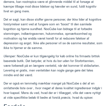
demens, kan nootropica være et glimrende middel til at forsøge at
kæmpe tilbage mod disse lidelser og hævder en sund, fuldt kognitiv
livet en gang mere.
Det er sagt, kan disse stoffer gavne personer, der ikke lider af kognitive
forstyrrelser samt ved at fungere som en ”boost” til den samlede
kognition og hjerne sundhed. NooCube kan bidrage til at forbedre
stemningen, indlæringsevnen, hukommelse, opmærksomhed og
motivation og har endda været kendt for at reducere følelser af
depression og angst. Ikke alle personer vil se de samme resultater, som
ikke to hjerner er de samme.
Ulemper:
NooCube er kun tilgængelig for køb online fra firmaets britisk
baserede butik. Det betyder, at hvis du bor uden for Storbritannien,
være forberedt på en længere ventetid, når det kommer til skibsfarten.
Levering er gratis, men ventetiden kan nogle gange gøre det føles
mindre end det værd.
Der er også en temmelig mærkbar mangel på NooCube s del af en
omfattende liste over
, hvor meget
af deres kvalitet ingredienser indgår i
hver kapsel. Mens du ved, hvad der er i tillægget, ville det være nyttigt
at vide specifikke beløb til bedre at forstå
præcis,
hvad du spiser.