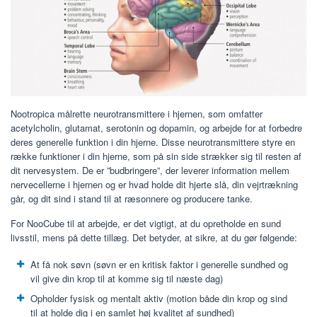
Nootropica målrette neurotransmittere i hjernen, som omfatter
acetylcholin, glutamat, serotonin og dopamin, og arbejde for at forbedre
deres generelle funktion i din hjerne. Disse neurotransmittere styre en
række funktioner i din hjerne, som på sin side strækker sig til resten af ​​
dit nervesystem. De er ”budbringere”, der leverer information mellem
nervecellerne i hjernen og er hvad holde dit hjerte slå, din vejrtrækning
går, og dit sind i stand til at ræsonnere og producere tanke.
For NooCube til at arbejde, er det vigtigt, at du opretholde en sund
livsstil, mens på dette tillæg. Det betyder, at sikre, at du gør følgende:
At få nok søvn (søvn er en kritisk faktor i generelle sundhed og
vil give din krop til at komme sig til næste dag)
Opholder fysisk og mentalt aktiv (motion både din krop og sind
til at holde dig i en samlet høj kvalitet af sundhed)