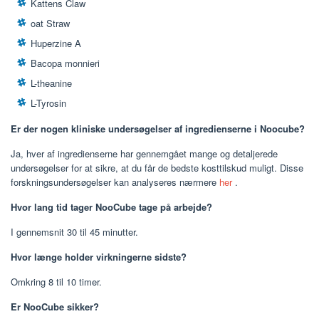
Kattens Claw
oat Straw
Huperzine A
Bacopa monnieri
L-theanine
L-Tyrosin
Er der nogen kliniske undersøgelser af ingredienserne i Noocube?
Ja, hver af ingredienserne har gennemgået mange og detaljerede
undersøgelser for at sikre, at du får de bedste kosttilskud muligt. Disse
forskningsundersøgelser kan analyseres nærmere
her
.
Hvor lang tid tager NooCube tage på arbejde?
I gennemsnit 30 til 45 minutter.
Hvor længe holder virkningerne sidste?
Omkring 8 til 10 timer.
Er NooCube sikker?