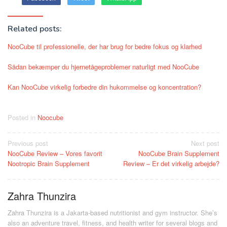
Related posts:
NooCube til professionelle, der har brug for bedre fokus og klarhed
Sådan bekæmper du hjernetågeproblemer naturligt med NooCube
Kan NooCube virkelig forbedre din hukommelse og koncentration?
Posted in
Noocube
Post
Previous post
Next post
NooCube Review – Vores favorit
NooCube Brain Supplement
navigation
Nootropic Brain Supplement
Review – Er det virkelig arbejde?
Zahra Thunzira
Zahra Thunzira is a Jakarta-based nutritionist and gym instructor. She’s
also an adventure travel, fitness, and health writer for several blogs and