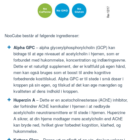
NooCube består af følgende ingredienser:
Alpha GPC
– alpha glycerylphosphorylcholin (GCP) kan
bidrage til at øge niveauet af acetylcholin i hjernen, som er
forbundet med hukommelse, koncentration og indlæringsevne.
Dette er et naturligt supplement, der er kraftfuld på egen hånd,
men kan også bruges som et boost til andre kognitive
forbedrende kosttilskud. Alpha GPC er til stede i små doser i
kroppen på sin egen, og tilskud af det kan øge mængden og
kvaliteten af dens indhold i kroppen.
Huperzin A
– Dette er en acetocholinesterase (AChE) inhibitor,
der forhindrer AChE kemikalier i hjernen i at nedbryde
acetylcholin neurotransmittere er til stede i hjernen. Huperzine
A sikrer, at din hjerne modtager mere acetylcholin end AChE
kan bryde ned, hvilket giver forbedret kognition, klarhed, og
hukommelse.
Kattens Claw
– Denne urt er afledt af en vin, der kun vokser i