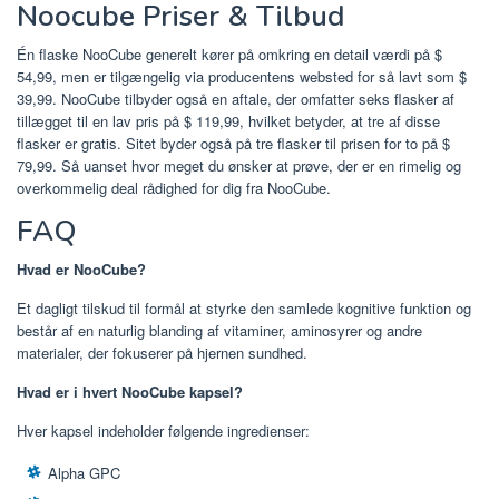
Noocube Priser & Tilbud
Én flaske NooCube generelt kører på omkring en detail værdi på $
54,99, men er tilgængelig via producentens websted for så lavt som $
39,99. NooCube tilbyder også en aftale, der omfatter seks flasker af
tillægget til en lav pris på $ 119,99, hvilket betyder, at tre af disse
flasker er gratis. Sitet byder også på tre flasker til prisen for to på $
79,99. Så uanset hvor meget du ønsker at prøve, der er en rimelig og
overkommelig deal rådighed for dig fra NooCube.
FAQ
Hvad er NooCube?
Et dagligt tilskud til formål at styrke den samlede kognitive funktion og
består af en naturlig blanding af vitaminer, aminosyrer og andre
materialer, der fokuserer på hjernen sundhed.
Hvad er i hvert NooCube kapsel?
Hver kapsel indeholder følgende ingredienser:
Alpha GPC