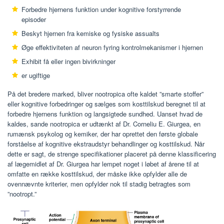
Forbedre hjernens funktion under kognitive forstyrrende
episoder
Beskyt hjernen fra kemiske og fysiske assualts
Øge effektiviteten af ​​neuron fyring kontrolmekanismer i hjernen
Exhibit få eller ingen bivirkninger
er ugiftige
På det bredere marked, bliver nootropica ofte kaldet ”smarte stoffer”
eller kognitive forbedringer og sælges som kosttilskud beregnet til at
forbedre hjernens funktion og langsigtede sundhed. Uanset hvad de
kaldes, sande nootropica er udtænkt af Dr. Corneliu E. Giurgea, en
rumænsk psykolog og kemiker, der har oprettet den første globale
forståelse af kognitive ekstraudstyr behandlinger og kosttilskud. Når
dette er sagt, de strenge specifikationer placeret på denne klassificering
af lægemidlet af Dr. Giurgea har lempet noget i løbet af årene til at
omfatte en række kosttilskud, der måske ikke opfylder alle de
ovennævnte kriterier, men opfylder nok til stadig betragtes som
”nootropt.”