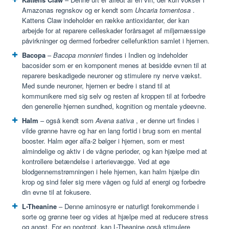
Amazonas regnskov og er kendt som
Uncaria tomentosa
.
Kattens Claw indeholder en række antioxidanter, der kan
arbejde for at reparere celleskader forårsaget af miljømæssige
påvirkninger og dermed forbedrer cellefunktion samlet i hjernen.
Bacopa
–
Bacopa monnieri
findes i Indien og indeholder
bacosider som er en komponent menes at besidde evnen til at
reparere beskadigede neuroner og stimulere ny nerve vækst.
Med sunde neuroner, hjernen er bedre i stand til at
kommunikere med sig selv og resten af kroppen til at forbedre
den generelle hjernen sundhed, kognition og mentale ydeevne.
Halm
– også kendt som
Avena sativa
, er denne urt findes i
vilde grønne havre og har en lang fortid i brug som en mental
booster. Halm øger alfa-2 bølger i hjernen, som er mest
almindelige og aktiv i de vågne perioder, og kan hjælpe med at
kontrollere betændelse i arterievægge. Ved at øge
blodgennemstrømningen i hele hjernen, kan halm hjælpe din
krop og sind føler sig mere vågen og fuld af energi og forbedre
din evne til at fokusere.
L-Theanine
– Denne aminosyre er naturligt forekommende i
sorte og grønne teer og vides at hjælpe med at reducere stress
og angst. For en nootropt, kan L-Theanine også stimulere