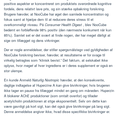
positive aspekter er koncentreret om produktets overordnede kognitive
fordele, dens relativt lave pris, og sin stærke opbakning forskning.
Brugere hævder, at NooCube har øget den samlede koncentration og
fokus samt at hjælpe dem til at reducere deres stress til et
overkommeligt niveau. På
Consumer Health Digest
, blev NooCube
bedømt en forbløffende 98% positiv (den nærmeste konkurrent når kun
85%). Samlet set er det svært at finde nogen, der har meget dårligt at
sige om tillægget og dens virkninger.
Der er nogle anmeldelser, der stiller spørgsmålstegn ved gyldigheden af
NooCube forskning beviser, hævder, at resultaterne er for svage til
virkelig betragtes som ”klinisk bevist.” Det faktum, at selskabet ikke
oplyse, hvor
meget
af hver ingrediens er i deres supplement er også en
stor ulempe.
En kunde Anmeld
Naturlig Nootropic
hævder, at den konsekvente,
daglige indtagelse af Huperzine A
kan
give bivirkninger, hvis brugeren
ikke tager en pause fra tillægget mindst en gang om måneden. Huperzin
A blokerer AChE produktioner (som omtalt ovenfor) og tillader
acetylcholin produktionen at stige eksponentielt. Selv om dette kan
være gavnligt på kort sigt, kan det også give bivirkninger på lang sigt.
Denne anmeldelse angiver ikke, hvad disse specifikke bivirkninger er.