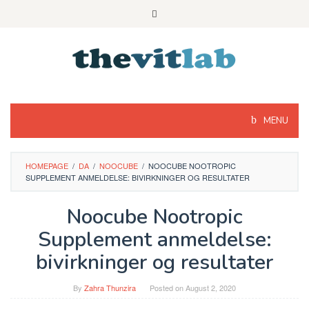
Skip
to
content
MENU
HOMEPAGE
/
DA
/
NOOCUBE
/
NOOCUBE NOOTROPIC
SUPPLEMENT ANMELDELSE: BIVIRKNINGER OG RESULTATER
Noocube Nootropic
Supplement anmeldelse:
bivirkninger og resultater
By
Zahra Thunzira
Posted on
August 2, 2020