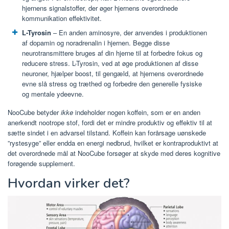
hjernens signalstoffer, der øger hjernens overordnede
kommunikation effektivitet.
L-Tyrosin
– En anden aminosyre, der anvendes i produktionen
af dopamin og noradrenalin i hjernen. Begge disse
neurotransmittere bruges af din hjerne til at forbedre fokus og
reducere stress. L-Tyrosin, ved at øge produktionen af disse
neuroner, hjælper boost, til gengæld, at hjernens overordnede
evne slå stress og træthed og forbedre den generelle fysiske
og mentale ydeevne.
NooCube betyder
ikke
indeholder nogen koffein, som er en anden
anerkendt nootrope stof, fordi det er mindre produktiv og effektiv til at
sætte sindet i en advarsel tilstand. Koffein kan forårsage uønskede
”rystesyge” eller endda en energi nedbrud, hvilket er kontraproduktivt at
det overordnede mål at NooCube forsøger at skyde med deres kognitive
forøgende supplement.
Hvordan virker det?