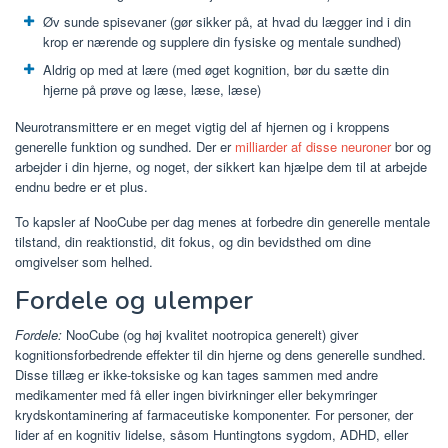
Øv sunde spisevaner (gør sikker på, at hvad du lægger ind i din
krop er nærende og supplere din fysiske og mentale sundhed)
Aldrig op med at lære (med øget kognition, bør du sætte din
hjerne på prøve og læse, læse, læse)
Neurotransmittere er en meget vigtig del af hjernen og i kroppens
generelle funktion og sundhed. Der er
milliarder af disse neuroner
bor og
arbejder i din hjerne, og noget, der sikkert kan hjælpe dem til at arbejde
endnu bedre er et plus.
To kapsler af NooCube per dag menes at forbedre din generelle mentale
tilstand, din reaktionstid, dit fokus, og din bevidsthed om dine
omgivelser som helhed.
Fordele og ulemper
Fordele:
NooCube (og høj kvalitet nootropica generelt) giver
kognitionsforbedrende effekter til din hjerne og dens generelle sundhed.
Disse tillæg er ikke-toksiske og kan tages sammen med andre
medikamenter med få eller ingen bivirkninger eller bekymringer
krydskontaminering af farmaceutiske komponenter. For personer, der
lider af en kognitiv lidelse, såsom Huntingtons sygdom, ADHD, eller