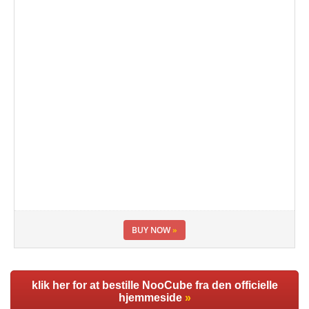
BUY NOW
»
klik her for at bestille NooCube fra den officielle
hjemmeside
»