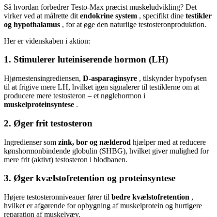
Så hvordan forbedrer Testo-Max præcist muskeludvikling? Det
virker ved at målrette dit
endokrine system
, specifikt dine
testikler
og hypothalamus
, for at øge den naturlige testosteronproduktion.
Her er videnskaben i aktion:
1.
Stimulerer luteiniserende hormon (LH)
Hjørnestensingrediensen,
D-asparaginsyre
, tilskynder hypofysen
til at frigive mere LH, hvilket igen signalerer til testiklerne om at
producere mere testosteron – et nøglehormon i
muskelproteinsyntese
.
2.
Øger frit testosteron
Ingredienser som
zink, bor og nælderod
hjælper med at reducere
kønshormonbindende globulin (SHBG), hvilket giver mulighed for
mere frit (aktivt) testosteron i blodbanen.
3.
Øger kvælstofretention og proteinsyntese
Højere testosteronniveauer fører til
bedre kvælstofretention
,
hvilket er afgørende for opbygning af muskelprotein og hurtigere
reparation af muskelvæv.