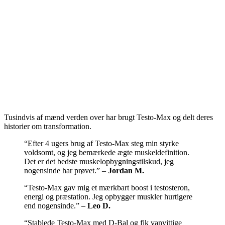
Tusindvis af mænd verden over har brugt Testo-Max og delt deres
historier om transformation.
“Efter 4 ugers brug af Testo-Max steg min styrke
voldsomt, og jeg bemærkede ægte muskeldefinition.
Det er det bedste muskelopbygningstilskud, jeg
nogensinde har prøvet.” –
Jordan M.
“Testo-Max gav mig et mærkbart boost i testosteron,
energi og præstation. Jeg opbygger muskler hurtigere
end nogensinde.” –
Leo D.
“Stablede Testo-Max med D-Bal og fik vanvittige