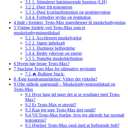
3.1
1. Stimulerer luteiniserende hormon (LH)
3.2
2. Øger frit testosteron
3.3
3. Øger kvælstofretention og proteinsyntese
3.4
4. Forbedrer styrke og restitution
4
Inde i formlen: Testo-Max ingredienser til muskelopbygning
5
Vigtige fordele ved Testo-Max som et
muskelopbygningstilskud
5.1
1. Accelereret muskelvækst
5.2
2. Større løftekraft
5.3
3. Hurtigere helbredelse
5.4
4. Bedre ydeevne og energi
5.5
5. Naturlig muskeldefinition
6
Hvem bør bruge Testo-Max?
7
Stacking Testo-Max for ultimative gevinster
7.1
🔥 Bulking Stack:
8
Ægte kundeanmeldelser: Virker det virkelig?
9
Ofte stillede spørgsmål – Muskelopbygningstilskud og
Testo-Max
9.1
Hvor lang tid tager det at se resultater med Testo-
Max?
9.2
Er Testo-Max et steroid?
9.3
Kan jeg tage Testo-Max året rundt?
9.4
Vil Testo-Max hjælpe, hvis jeg allerede har normalt
testosteron?
9.5
Hjælper Testo-Max også med at forbrænde fedt?