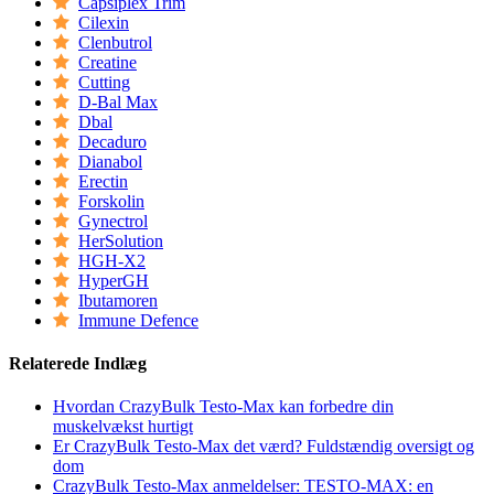
Capsiplex Trim
Cilexin
Clenbutrol
Creatine
Cutting
D-Bal Max
Dbal
Decaduro
Dianabol
Erectin
Forskolin
Gynectrol
HerSolution
HGH-X2
HyperGH
Ibutamoren
Immune Defence
Relaterede Indlæg
Hvordan CrazyBulk Testo-Max kan forbedre din
muskelvækst hurtigt
Er CrazyBulk Testo-Max det værd? Fuldstændig oversigt og
dom
CrazyBulk Testo-Max anmeldelser: TESTO-MAX: en