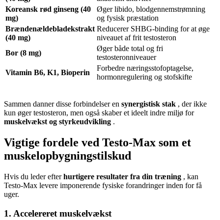
Koreansk rød ginseng (40
Øger libido, blodgennemstrømning
mg)
og fysisk præstation
Brændenældebladekstrakt
Reducerer SHBG-binding for at øge
(40 mg)
niveauet af frit testosteron
Øger både total og fri
Bor (8 mg)
testosteronniveauer
Forbedre næringsstofoptagelse,
Vitamin B6, K1, Bioperin
hormonregulering og stofskifte
Sammen danner disse forbindelser en
synergistisk stak
, der ikke
kun øger testosteron, men også skaber et ideelt indre miljø for
muskelvækst og styrkeudvikling
.
Vigtige fordele ved Testo-Max som et
muskelopbygningstilskud
Hvis du leder efter
hurtigere resultater fra din træning
, kan
Testo-Max levere imponerende fysiske forandringer inden for få
uger.
1. Accelereret muskelvækst