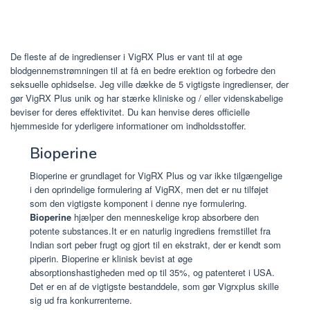
De fleste af de ingredienser i VigRX Plus er vant til at øge
blodgennemstrømningen til at få en bedre erektion og forbedre den
seksuelle ophidselse. Jeg ville dække de 5 vigtigste ingredienser, der
gør VigRX Plus unik og har stærke kliniske og / eller videnskabelige
beviser for deres effektivitet. Du kan henvise deres officielle
hjemmeside for yderligere informationer om indholdsstoffer.
Bioperine
Bioperine er grundlaget for VigRX Plus og var ikke tilgængelige
i den oprindelige formulering af VigRX, men det er nu tilføjet
som den vigtigste komponent i denne nye formulering.
Bioperine
hjælper den menneskelige krop absorbere den
potente substances.It er en naturlig ingrediens fremstillet fra
Indian sort peber frugt og gjort til en ekstrakt, der er kendt som
piperin. Bioperine er klinisk bevist at øge
absorptionshastigheden med op til 35%, og patenteret i USA.
Det er en af de vigtigste bestanddele, som gør Vigrxplus skille
sig ud fra konkurrenterne.