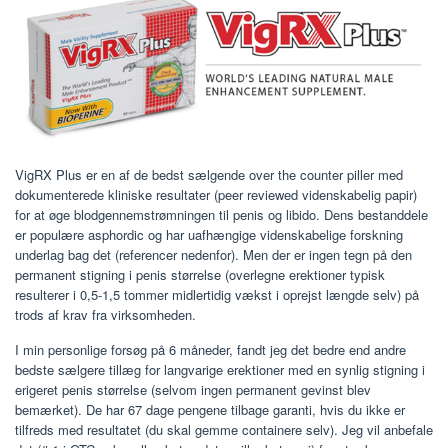
VigRX Plus er en af ​​de bedst sælgende over the counter piller med
dokumenterede kliniske resultater (peer reviewed videnskabelig papir)
for at øge blodgennemstrømningen til penis og libido. Dens bestanddele
er populære asphordic og har uafhængige videnskabelige forskning
underlag bag det (referencer nedenfor). Men der er ingen tegn på den
permanent stigning i penis størrelse (overlegne erektioner typisk
resulterer i 0,5-1,5 tommer midlertidig vækst i oprejst længde selv) på
trods af krav fra virksomheden.
I min personlige forsøg på 6 måneder, fandt jeg det bedre end andre
bedste sælgere tillæg for langvarige erektioner med en synlig stigning i
erigeret penis størrelse (selvom ingen permanent gevinst blev
bemærket). De har 67 dage pengene tilbage garanti, hvis du ikke er
tilfreds med resultatet (du skal gemme containere selv). Jeg vil anbefale