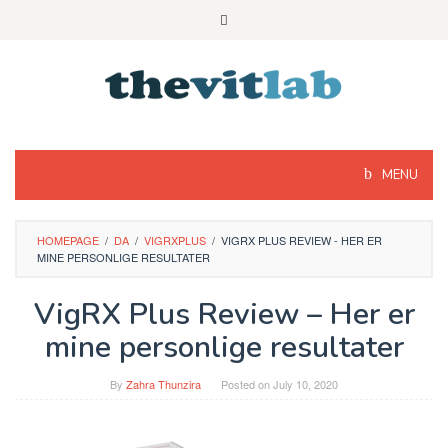
Skip
to
content
MENU
HOMEPAGE
/
DA
/
VIGRXPLUS
/
VIGRX PLUS REVIEW - HER ER
MINE PERSONLIGE RESULTATER
VigRX Plus Review – Her er
mine personlige resultater
By
Zahra Thunzira
Posted on
July 10, 2020