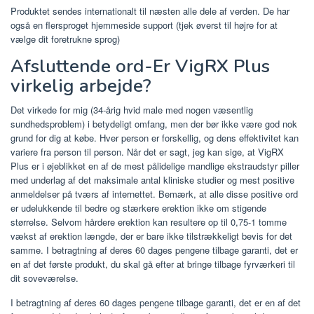
Produktet sendes internationalt til næsten alle dele af verden. De har
også en flersproget hjemmeside support (tjek øverst til højre for at
vælge dit foretrukne sprog)
Afsluttende ord-Er VigRX Plus
virkelig arbejde?
Det virkede for mig (34-årig hvid male med nogen væsentlig
sundhedsproblem) i betydeligt omfang, men der bør ikke være god nok
grund for dig at købe. Hver person er forskellig, og dens effektivitet kan
variere fra person til person. Når det er sagt, jeg kan sige, at VigRX
Plus er i øjeblikket en af ​​de mest pålidelige mandlige ekstraudstyr piller
med underlag af det maksimale antal kliniske studier og mest positive
anmeldelser på tværs af internettet. Bemærk, at alle disse positive ord
er udelukkende til bedre og stærkere erektion ikke om stigende
størrelse. Selvom hårdere erektion kan resultere op til 0,75-1 tomme
vækst af erektion længde, der er bare ikke tilstrækkeligt bevis for det
samme. I betragtning af deres 60 dages pengene tilbage garanti, det er
en af ​​det første produkt, du skal gå efter at bringe tilbage fyrværkeri til
dit soveværelse.
I betragtning af deres 60 dages pengene tilbage garanti, det er en af ​​det