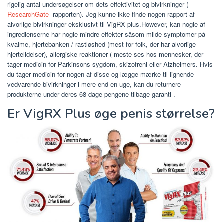
rigelig antal undersøgelser om dets effektivitet og bivirkninger (
ResearchGate
rapporten). Jeg kunne ikke finde nogen rapport af
alvorlige bivirkninger eksklusivt til VigRX plus.However, kan nogle af
ingredienserne har nogle mindre effekter såsom milde symptomer på
kvalme, hjertebanken / rastløshed (mest for folk, der har alvorlige
hjertelidelser), allergiske reaktioner ( meste ses hos mennesker, der
tager medicin for Parkinsons sygdom, skizofreni eller Alzheimers. Hvis
du tager medicin for nogen af disse og lægge mærke til lignende
vedvarende bivirkninger i mere end en uge, kan du returnere
produkterne under deres 68 dage pengene tilbage-garanti .
Er VigRX Plus øge penis størrelse?