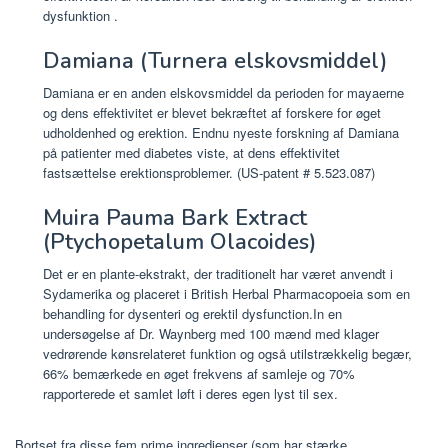
dysfunktion .
Damiana (Turnera elskovsmiddel)
Damiana er en anden elskovsmiddel da perioden for mayaerne
og dens effektivitet er blevet bekræftet af forskere for øget
udholdenhed og erektion. Endnu nyeste forskning af Damiana
på patienter med diabetes viste, at dens effektivitet
fastsættelse erektionsproblemer. (US-patent # 5.523.087)
Muira Pauma Bark Extract
(Ptychopetalum Olacoides)
Det er en plante-ekstrakt, der traditionelt har været anvendt i
Sydamerika og placeret i British Herbal Pharmacopoeia som en
behandling for dysenteri og erektil dysfunction.In en
undersøgelse af Dr. Waynberg med 100 mænd med klager
vedrørende kønsrelateret funktion og også utilstrækkelig begær,
66% bemærkede en øget frekvens af samleje og 70%
rapporterede et samlet løft i deres egen lyst til sex.
Bortset fra disse fem prime ingredienser (som har stærke