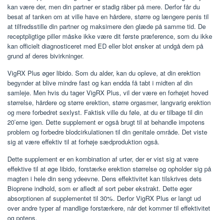
kan være der, men din partner er stadig råber på mere. Derfor får du
besat af tanken om at ville have en hårdere, større og længere penis til
at tilfredsstille din partner og maksimere den glæde på samme tid. De
receptpligtige piller måske ikke være dit første præference, som du ikke
kan officielt diagnosticeret med ED eller blot ønsker at undgå dem på
grund af deres bivirkninger.
VigRX Plus øger libido. Som du alder, kan du opleve, at din erektion
begynder at blive mindre fast og kan endda få tabt i midten af ​​din
samleje. Men hvis du tager VigRX Plus, vil der være en forhøjet hoved
størrelse, hårdere og større erektion, større orgasmer, langvarig erektion
og mere forbedret sexlyst. Faktisk ville du føle, at du er tilbage til din
20’erne igen. Dette supplement er også brugt til at behandle impotens
problem og forbedre blodcirkulationen til din genitale område. Det viste
sig at være effektiv til at forhøje sædproduktion også.
Dette supplement er en kombination af urter, der er vist sig at være
effektive til at øge libido, forstærke erektion størrelse og opholder sig på
magten i hele din seng ydeevne. Dens effektivitet kan tilskrives dets
Bioprene indhold, som er afledt af sort peber ekstrakt. Dette øger
absorptionen af ​​supplementet til 30%. Derfor VigRX Plus er langt ud
over andre typer af mandlige forstærkere, når det kommer til effektivitet
og potens.