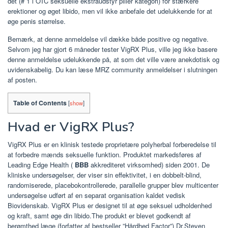
det (# 1 i OTC seksuelle ekstraudstyr piller kategori) for stærkere
erektioner og øget libido, men vil ikke anbefale det udelukkende for at
øge penis størrelse.
Bemærk, at denne anmeldelse vil dække både positive og negative.
Selvom jeg har gjort 6 måneder tester VigRX Plus, ville jeg ikke basere
denne anmeldelse udelukkende på, at som det ville være anekdotisk og
uvidenskabelig. Du kan læse MRZ community anmeldelser i slutningen
af ​​posten.
Table of Contents
[
show
]
Hvad er VigRX Plus?
VigRX Plus er en klinisk testede proprietære polyherbal forberedelse til
at forbedre mænds seksuelle funktion. Produktet markedsføres af
Leading Edge Health (
BBB
akkrediteret virksomhed) siden 2001. De
kliniske undersøgelser, der viser sin effektivitet, i en dobbelt-blind,
randomiserede, placebokontrollerede, parallelle grupper blev multicenter
undersøgelse udført af en separat organisation kaldet vedisk
Biovidenskab. VigRX Plus er designet til at øge seksuel udholdenhed
og kraft, samt øge din libido.The produkt er blevet godkendt af
berømthed læge (forfatter af bestseller ”Hårdhed Factor”) Dr.Steven