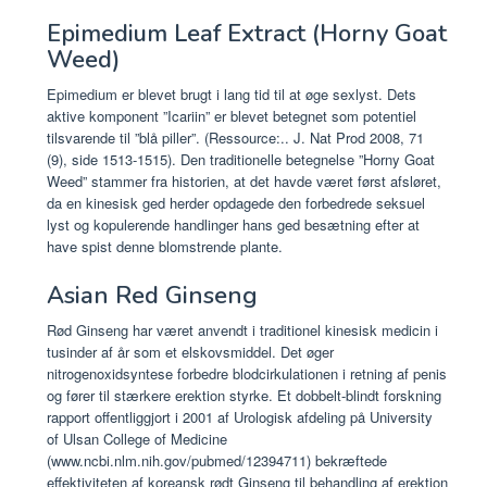
Epimedium Leaf Extract (Horny Goat
Weed)
Epimedium er blevet brugt i lang tid til at øge sexlyst. Dets
aktive komponent ”Icariin” er blevet betegnet som potentiel
tilsvarende til ”blå piller”. (Ressource:.. J. Nat Prod 2008, 71
(9), side 1513-1515). Den traditionelle betegnelse ”Horny Goat
Weed” stammer fra historien, at det havde været først afsløret,
da en kinesisk ged herder opdagede den forbedrede seksuel
lyst og kopulerende handlinger hans ged besætning efter at
have spist denne blomstrende plante.
Asian Red Ginseng
Rød Ginseng har været anvendt i traditionel kinesisk medicin i
tusinder af år som et elskovsmiddel. Det øger
nitrogenoxidsyntese forbedre blodcirkulationen i retning af penis
og fører til stærkere erektion styrke. Et dobbelt-blindt forskning
rapport offentliggjort i 2001 af Urologisk afdeling på University
of Ulsan College of Medicine
(www.ncbi.nlm.nih.gov/pubmed/12394711) bekræftede
effektiviteten af ​​koreansk rødt Ginseng til behandling af erektion