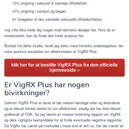
73% stigning i seksuel & samleje tilfredshed
47% stigning i sexlyst og begær
61 forøgelse af den samlede seksuelle tilfredsstillelse
Jeg ville ikke kede dig meget med tekniske detaljer her. Hvis du er
interesseret, kan du finde den fulde analyse her.
Bortset fra dette studie, fandt jeg seks mere kliniske undersøgelser, der
viser positive resultater om effektiviteten af ​​VigRX Plus.
klik her for at bestille VigRX Plus fra den officielle
hjemmeside
»
Er VigRX Plus har nogen
bivirkninger?
Selvom VigRX Plus er lavet af det meste naturlige urter og ekstrakter
og er blevet klinisk testet for sin effektivitet, stadig det har ikke blevet
godkendt af FDA. Så jeg læste en masse forskning rapport om VigRX
og dets vigtigste bestanddele for at finde eventuelle negative rapporter.
Da VigRx har været på markedet i mere end et årti nu, har der været en