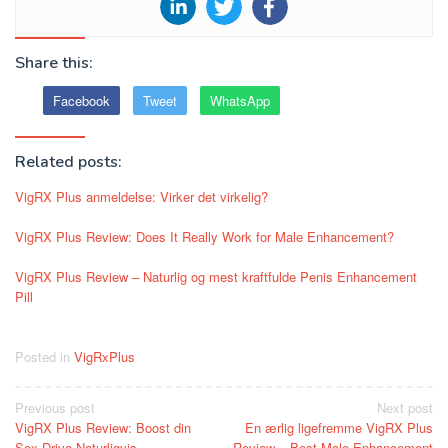
Share this:
Facebook
Tweet
WhatsApp
Related posts:
VigRX Plus anmeldelse: Virker det virkelig?
VigRX Plus Review: Does It Really Work for Male Enhancement?
VigRX Plus Review – Naturlig og mest kraftfulde Penis Enhancement
Pill
Posted in
VigRxPlus
Post
Previous post
Next post
VigRX Plus Review: Boost din
En ærlig ligefremme VigRX Plus
navigation
Sex Drive Naturligvis
Review – Best Male Enhancement