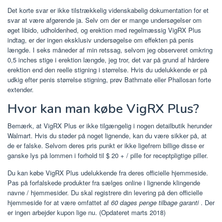
Det korte svar er ikke tilstrækkelig videnskabelig dokumentation for et
svar at være afgørende ja. Selv om der er mange undersøgelser om
øget libido, udholdenhed, og erektion med regelmæssig VigRX Plus
indtag, er der ingen eksklusiv undersøgelse om effekten på penis
længde. I seks måneder af min retssag, selvom jeg observeret omkring
0,5 inches stige i erektion længde, jeg tror, ​​det var på grund af hårdere
erektion end den reelle stigning i størrelse. Hvis du udelukkende er på
udkig efter penis størrelse stigning, prøv Bathmate eller Phallosan forte
extender.
Hvor kan man købe VigRX Plus?
Bemærk, at VigRX Plus er ikke tilgængelig i nogen detailbutik herunder
Walmart. Hvis du støder på noget lignende, kan du være sikker på, at
de er falske. Selvom deres pris punkt er ikke ligefrem billige disse er
ganske lys på lommen i forhold til $ 20 + / pille for receptpligtige piller.
Du kan købe VigRX Plus udelukkende fra deres officielle hjemmeside.
Pas på forfalskede produkter fra sælges online i lignende klingende
navne / hjemmesider. Du skal registrere din levering på den officielle
hjemmeside for at være omfattet af
60 dages penge tilbage garanti
. Der
er ingen arbejder kupon lige nu. (Opdateret marts 2018)