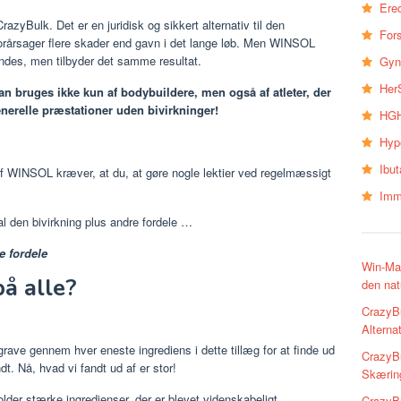
Erec
razyBulk. Det er en juridisk og sikkert alternativ til den
Fors
orårsager flere skader end gavn i det lange løb. Men WINSOL
ndes, men tilbyder det samme resultat.
Gyn
Her
an bruges ikke kun af bodybuildere, men også af atleter, der
enerelle præstationer uden bivirkninger!
HGH
Hyp
Ibu
af WINSOL kræver, at du, at gøre nogle lektier ved regelmæssigt
Imm
l den bivirkning plus andre fordele …
e fordele
Win-Max
å alle?
den nat
CrazyB
Alternat
t grave gennem hver eneste ingrediens i dette tillæg for at finde ud
CrazyBu
t. Nå, hvad vi fandt ud af er stor!
Skærin
holder stærke ingredienser, der er blevet videnskabeligt
CrazyB