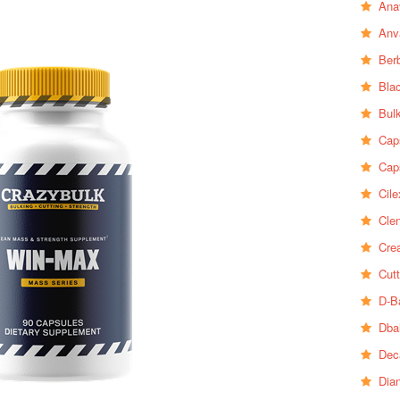
Ana
Anv
Ber
Bla
Bul
Cap
Cap
Cile
Clen
Crea
Cutt
D-B
Dba
Dec
Dia