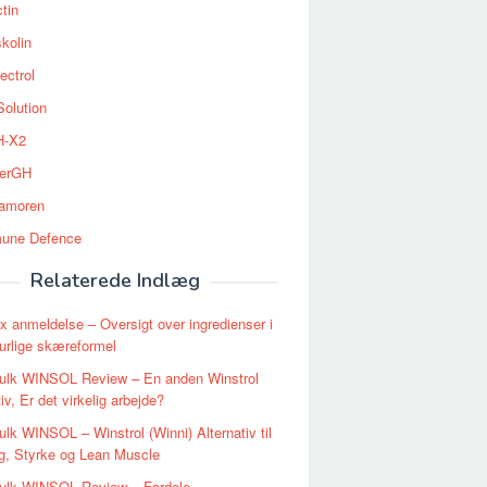
tin
kolin
ectrol
Solution
-X2
erGH
tamoren
une Defence
Relaterede Indlæg
 anmeldelse – Oversigt over ingredienser i
urlige skæreformel
ulk WINSOL Review – En anden Winstrol
iv, Er det virkelig arbejde?
lk WINSOL – Winstrol (Winni) Alternativ til
g, Styrke og Lean Muscle
ulk WINSOL Review – Fordele,