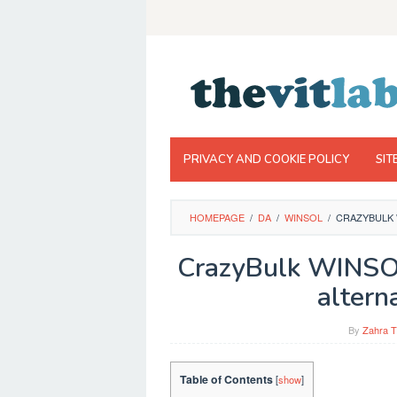
Skip
to
content
PRIVACY AND COOKIE POLICY
SIT
HOMEPAGE
/
DA
/
WINSOL
/
CRAZYBULK 
CrazyBulk WINSOL
altern
By
Zahra T
Table of Contents
[
show
]