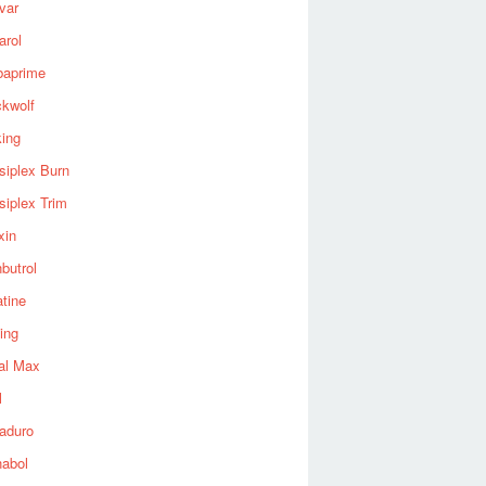
var
arol
baprime
ckwolf
king
siplex Burn
siplex Trim
xin
butrol
tine
ing
al Max
l
aduro
nabol