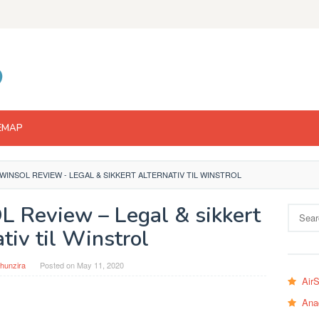
EMAP
WINSOL REVIEW - LEGAL & SIKKERT ALTERNATIV TIL WINSTROL
 Review – Legal & sikkert
Search
for:
ativ til Winstrol
hunzira
Posted on
May 11, 2020
Air
Ana