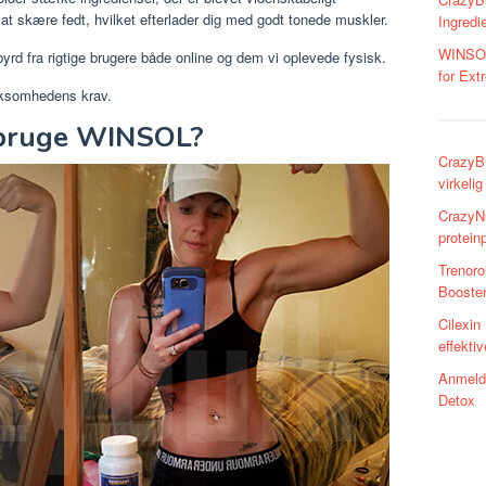
 at skære fedt, hvilket efterlader dig med godt tonede muskler.
Ingredi
WINSOL 
yrd fra rigtige brugere både online og dem vi oplevede fysisk.
for Ext
irksomhedens krav.
 bruge WINSOL?
CrazyBu
virkelig
CrazyNu
proteinp
Trenoro
Booster
Cilexin
effekti
Anmelde
Detox