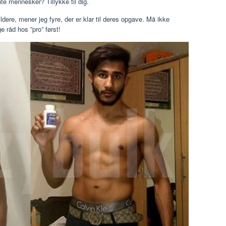
te mennesker? Tillykke til dig.
dere, mener jeg fyre, der er klar til deres opgave. Må ikke
e råd hos ”pro” først!