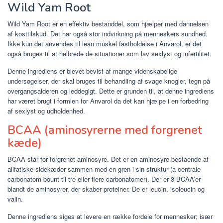
Wild Yam Root
Wild Yam Root er en effektiv bestanddel, som hjælper med dannelsen
af ​​kosttilskud. Det har også stor indvirkning på menneskers sundhed.
Ikke kun det anvendes til lean muskel fastholdelse i Anvarol, er det
også bruges til at helbrede de situationer som lav sexlyst og infertilitet.
Denne ingrediens er blevet bevist af mange videnskabelige
undersøgelser, der skal bruges til behandling af svage knogler, tegn på
overgangsalderen og leddegigt. Dette er grunden til, at denne ingrediens
har været brugt i formlen for Anvarol da det kan hjælpe i en forbedring
af sexlyst og udholdenhed.
BCAA (aminosyrerne med forgrenet
kæde)
BCAA står for forgrenet aminosyre. Det er en aminosyre bestående af
alifatiske sidekæder sammen med en gren i sin struktur (a centrale
carbonatom bount til tre eller flere carbonatomer). Der er 3 BCAA’er
blandt de aminosyrer, der skaber proteiner. De er leucin, isoleucin og
valin.
Denne ingrediens siges at levere en række fordele for mennesker; især