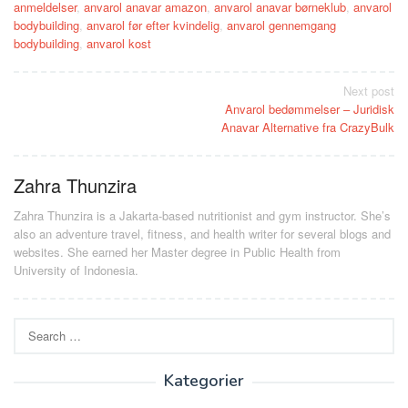
anmeldelser
,
anvarol anavar amazon
,
anvarol anavar børneklub
,
anvarol
bodybuilding
,
anvarol før efter kvindelig
,
anvarol gennemgang
bodybuilding
,
anvarol kost
Post
Next post
Anvarol bedømmelser – Juridisk
navigation
Anavar Alternative fra CrazyBulk
Zahra Thunzira
Zahra Thunzira is a Jakarta-based nutritionist and gym instructor. She’s
also an adventure travel, fitness, and health writer for several blogs and
websites. She earned her Master degree in Public Health from
University of Indonesia.
Search
for:
Kategorier