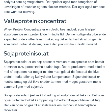
bodybuildere og vægtløftere. Det hjælper også med forøgelsen af ​​
udviklingen af ​​muskler og forsinkelser træthed. Det øger også tempoet i
post-workout opsving.
Valleproteinkoncentrat
Whey Protein Concentrate er en utrolig bestanddel, som hjælper i
absorberende rent proteinkilde i mindre tid. Denne hurtige-absorberende
kapacitet understøtter lean muskel, og det er fantastisk at bruge når
som helst i løbet af dagen; især i den post-workout restitutionstid.
Sojaproteinisolat
Sojaproteinisolat er en højt oprenset version af sojaprotein som består
af mindst 90% proteinindhold uden fugt. Det er produceret med affedtet
mel af soja som har meget mindre mængde af de fleste af de ikke
protein, fedtstoffer og kulhydrater komponenter. Sojaproteinisolat er
neutral smag og det ikke skader tarmen med meget gasstrøm mens
sammenligne med sojamel.
Sojaproteinisolat hjælper i forbedring af kødproduktet tekstur. Det øger
også proteinindholdet i kroppen og forbedrer tilbageholdelsen af ​​fugt.
Det kan også bruges til at stabilisere emulsionen af ​​forarbejdede
fødevarer.