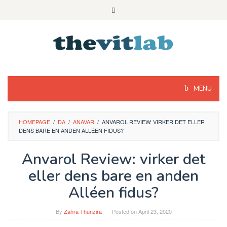
Skip
to
content
MENU
HOMEPAGE
/
DA
/
ANAVAR
/
ANVAROL REVIEW: VIRKER DET ELLER
DENS BARE EN ANDEN ALLÉEN FIDUS?
Anvarol Review: virker det
eller dens bare en anden
Alléen fidus?
By
Zahra Thunzira
Posted on
April 23, 2020