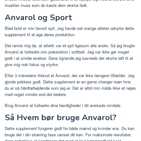
muskler muss som du kaste dem ekstra fedt.
Anvarol og Sport
Blød bold er min favorit spil. Jeg havde set mange atleter udnytte dette
supplement til at øge deres produktion.
Det ramte mig da, at atletik var et spil ligesom alle andre. Så jeg brugte
Anvarol at forbedre min præstation i softball. Jeg var ikke gør meget
godt i at smide øvelser. Dens lignende jeg savnede det ekstra løft til at
give mig nok fokus og styrke.
Efter 3 måneders tilskud af Anvarol, der var ikke længere tilfældet. Jeg
gjorde pokkers godt. Dette supplement er en game changer især hvis
du er så hårdtarbejdende som jeg er. Det er altid min måde ikke at nøjes
med noget mindre end det bedste.
Brug Anvarol at forbedre dine færdigheder i dit ønskede område.
Så Hvem bør bruge Anvarol?
Dette supplement fungerer godt for både mænd og kvinder ens. Du kan
bruge det i din skæring fase uanset dit køn. For maksimale resultater,
dens anbefales at kombinere det med et lavt kalorieindhold kost.