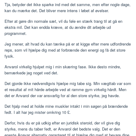
Tja, betyder det ikke sparke ind med det samme, men efter nogle dage,
kan du mærke det. Det bliver mere intens i løbet af øvelser.
Efter at gøre din normale sæt, vil du føle en stærk trang til at gå en
ekstra mil. Det kan endda kræve, at du ændre dit arbejde ud
programmet.
Jeg mener, alt hvad du kan tænke på er at kigge efter mere udfordrende
reps, som vil hjælpe dig med at forbrænde den energi og få det store
fysik.
Anvarol virkelig hjulpet mig i min skæring fase. Ikke desto mindre,
bemærkede jeg noget ved det.
Det gjorde ikke nødvendigvis hjælpe mig tabe sig. Min vægttab var som
et resultat af mit hårde arbejde ved at ramme gym virkelig hårdt. Men
det er Anvarol der var ansvarlig for al den store styrke, jeg havde.
Det hjalp med at holde mine muskler intakt i min søgen på brændende
fedt. I alt har jeg mister omkring 10 £.
Derfor, hvis du er på udkig efter en juridisk steroid, der vil give dig
styrke, mens du taber fedt, er Anvarol det bedste valg. Det er den
eneste Anavar alternativ garanteret til at hjælpe dig med at bevare dine