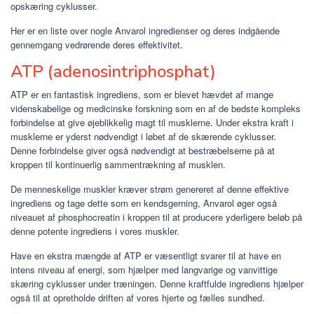
opskæring cyklusser.
Her er en liste over nogle Anvarol ingredienser og deres indgående
gennemgang vedrørende deres effektivitet.
ATP (adenosintriphosphat)
ATP er en fantastisk ingrediens, som er blevet hævdet af mange
videnskabelige og medicinske forskning som en af ​​de bedste kompleks
forbindelse at give øjeblikkelig magt til musklerne. Under ekstra kraft i
musklerne er yderst nødvendigt i løbet af de skærende cyklusser.
Denne forbindelse giver også nødvendigt at bestræbelserne på at
kroppen til kontinuerlig sammentrækning af musklen.
De menneskelige muskler kræver strøm genereret af denne effektive
ingrediens og tage dette som en kendsgerning, Anvarol øger også
niveauet af phosphocreatin i kroppen til at producere yderligere beløb på
denne potente ingrediens i vores muskler.
Have en ekstra mængde af ATP er væsentligt svarer til at have en
intens niveau af energi, som hjælper med langvarige og vanvittige
skæring cyklusser under træningen. Denne kraftfulde ingrediens hjælper
også til at opretholde driften af ​​vores hjerte og fælles sundhed.