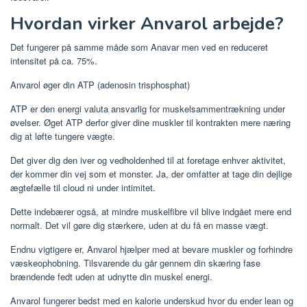
Hvordan virker Anvarol arbejde?
Det fungerer på samme måde som Anavar men ved en reduceret
intensitet på ca. 75%.
Anvarol øger din ATP (adenosin trisphosphat)
ATP er den energi valuta ansvarlig for muskelsammentrækning under
øvelser. Øget ATP derfor giver dine muskler til kontrakten mere næring
dig at løfte tungere vægte.
Det giver dig den iver og vedholdenhed til at foretage enhver aktivitet,
der kommer din vej som et monster. Ja, der omfatter at tage din dejlige
ægtefælle til cloud ni under intimitet.
Dette indebærer også, at mindre muskelfibre vil blive indgået mere end
normalt. Det vil gøre dig stærkere, uden at du få en masse vægt.
Endnu vigtigere er, Anvarol hjælper med at bevare muskler og forhindre
væskeophobning. Tilsvarende du går gennem din skæring fase
brændende fedt uden at udnytte din muskel energi.
Anvarol fungerer bedst med en kalorie underskud hvor du ender lean og