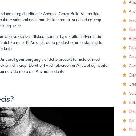
Ana
Anv
ducerer og distribuerer Anvarol, Crazy Bulk. Vi kan ikke
opulære virksomheder, når det kommer til sundhed og krop
Ber
mkring 15 år.
Bla
 lang række kosttilskud, som er typisk alternativer til de
Bul
r det kommer til Anvarol, dette produkt er en erstatning for
Cap
in krop.
Cap
k Anvarol gennemgang
, er dette produkt formuleret med
fekter i din krop. Derefter hvad i alverden er Anvarol og hvorfor
Cile
u kunne vide mere om Anvarol nedenfor.
Clen
Crea
Cutt
cis?
D-B
Dba
Dec
Dia