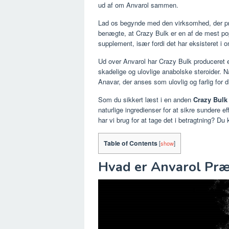
ud af om Anvarol sammen.
Lad os begynde med den virksomhed, der pro
benægte, at Crazy Bulk er en af ​​de mest p
supplement, især fordi det har eksisteret i o
Ud over Anvarol har Crazy Bulk produceret en
skadelige og ulovlige anabolske steroider. Nå
Anavar, der anses som ulovlig og farlig for d
Som du sikkert læst i en anden
Crazy Bul
naturlige ingredienser for at sikre sundere ef
har vi brug for at tage det i betragtning? D
Table of Contents
[
show
]
Hvad er Anvarol Præ