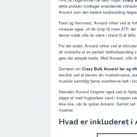
dette produkt modtager enestående vidnesbyr
Anvarol som den bedste bodybuilding følgesv
Først og fremmest, Anvarol virker ved at fo
niveauer øges, vil din krop få mere ATP, der
denne måde ville du være i stand til at løft
For det andet, Anvarol virker ved at stimul
dit stofskifte er en perfekt fedtforbrænding
gøre det arbejde bedre. Med Anvarol, ville di
Dernæst om
Crazy Bulk Anvarol før og eft
resultat ved at bevare din muskelmasse, is
muskler samtidig fjerne overdrevne fedt i kr
Desuden Anvarol fungerer også ved at hjæl
slippe af med frugtesløse vand i kroppen ved
ikke ske, når du spiser Anvarol. Samlet set
muskler.
Hvad er inkluderet i