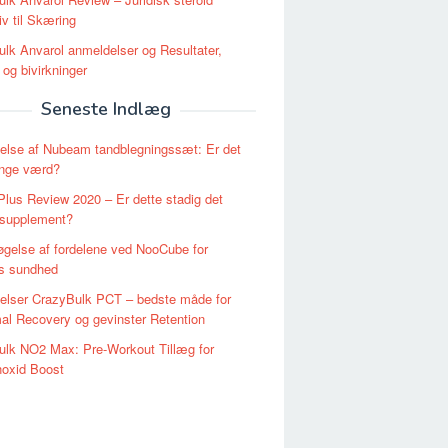
iv til Skæring
lk Anvarol anmeldelser og Resultater,
 og bivirkninger
Seneste Indlæg
else af Nubeam tandblegningssæt: Er det
enge værd?
lus Review 2020 – Er dette stadig det
 supplement?
gelse af fordelene ved NooCube for
ns sundhed
elser CrazyBulk PCT – bedste måde for
l Recovery og gevinster Retention
ulk NO2 Max: Pre-Workout Tillæg for
noxid Boost