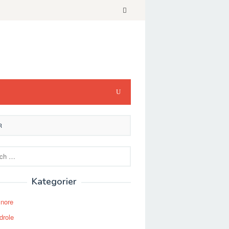
R
Kategorier
Snore
drole