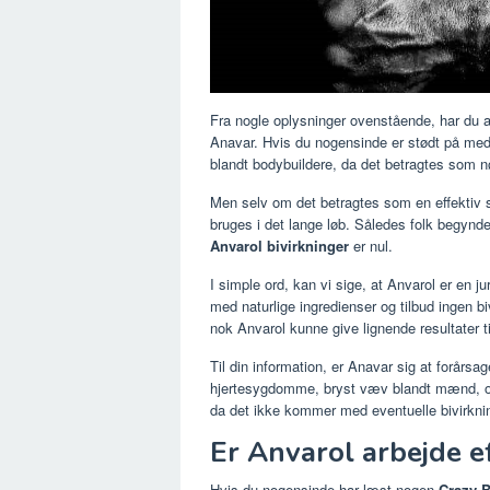
Fra nogle oplysninger ovenstående, har du all
Anavar. Hvis du nogensinde er stødt på med 
blandt bodybuildere, da det betragtes som n
Men selv om det betragtes som en effektiv s
bruges i det lange løb. Således folk begynder
Anvarol bivirkninger
er nul.
I simple ord, kan vi sige, at Anvarol er en j
med naturlige ingredienser og tilbud ingen biv
nok Anvarol kunne give lignende resultater t
Til din information, er Anavar sig at forårsag
hjertesygdomme, bryst væv blandt mænd, og
da det ikke kommer med eventuelle bivirknin
Er Anvarol arbejde e
Hvis du nogensinde har læst nogen
Crazy 