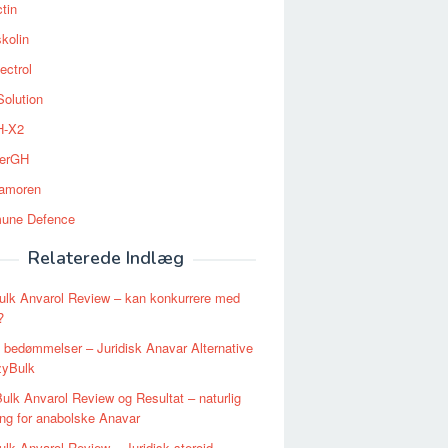
tin
kolin
ectrol
Solution
-X2
erGH
tamoren
une Defence
Relaterede Indlæg
ulk Anvarol Review – kan konkurrere med
?
 bedømmelser – Juridisk Anavar Alternative
zyBulk
ulk Anvarol Review og Resultat – naturlig
ing for anabolske Anavar
lk Anvarol Review – Juridisk steroid