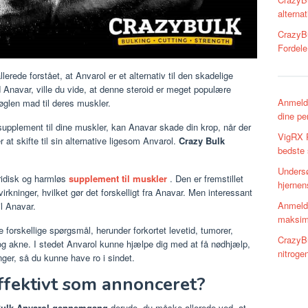
alternat
CrazyBu
Fordele
erede forstået, at Anvarol er et alternativ til den skadelige
Anavar, ville du vide, at denne steroid er meget populære
Anmeld
øglen mad til deres muskler.
dine p
upplement til dine muskler, kan Anavar skade din krop, når der
VigRX P
 at skifte til sin alternative ligesom Anvarol.
Crazy Bulk
bedste
Undersø
uridisk og harmløs
supplement til muskler
. Den er fremstillet
hjerne
irkninger, hvilket gør det forskelligt fra Anavar. Men interessant
Anmeld
il Anavar.
maksima
e forskellige spørgsmål, herunder forkortet levetid, tumorer,
CrazyB
 akne. I stedet Anvarol kunne hjælpe dig med at få nødhjælp,
nitroge
ger, så du kunne have ro i sindet.
ffektivt som annonceret?
Bulk Anvarol gennemgang
derude, du måske allerede ved, at