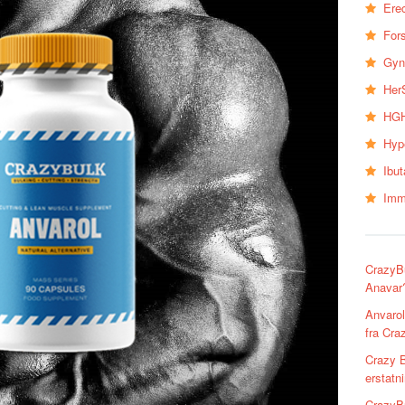
Erec
Fors
Gyn
Her
HGH
Hyp
Ibu
Imm
CrazyB
Anavar
Anvarol
fra Cra
Crazy B
erstatn
CrazyBu