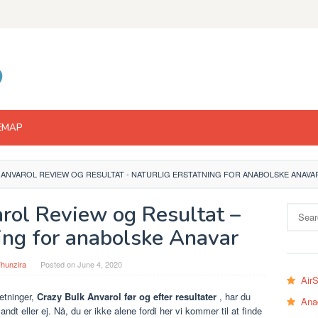
EMAP
 ANVAROL REVIEW OG RESULTAT - NATURLIG ERSTATNING FOR ANABOLSKE ANAVA
rol Review og Resultat –
Search
for:
ning for anabolske Anavar
hunzira
Posted on
June 4, 2020
Air
retninger,
Crazy Bulk Anvarol før og efter resultater
, har du
Ana
dt eller ej. Nå, du er ikke alene fordi her vi kommer til at finde