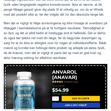
fysik uden langsigtede negative konsekvenser. Ikke at nævne, at de
penge tilbage garanti giver dig plads til at virkelig se, om du er tilfreds
med det produkt eller ej, før der indgås det for den absolutte lange løb.
Men det er vigtigt at følge anvisningerne og ikke forsøge at overdosis på
tillægget i bestræbelserne på at få hurtigere resultater. Tålmodighed er
en dyd, og det er altid bedre at forebygge end at helbrede. Det er derfor,
du også bør tjekke ind med din læge, før du begynder doseringen og
sørg for at du ikke er allergisk over for nogen af ​​indholdsstofferne. Både
mænd og kvinder kan forbruge dette produkt og arbejde på deres fysik,
da de kræver, men det er vigtigt at parre det op med en god kost og
aktiv træning ordning for effektive resultater.