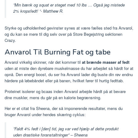
”Min bænk og squat er steget med 10 lbs … Også jeg mistede
2% kropsfedt! ”- Matthew R.
Styrke og udholdenhed gevinster synes at være fælles sted fra Anvarol,
og du kan se mere til dig selv over på Store Begejstring sektionen
Crazy.
Anvarol Til Burning Fat og tabe
Anvarol virkelig skinner, når det kommer til
at brænde masser af fedt
uden at miste den dyrebare muskelmasse du har arbejdet så hårdt for at
opnå. Den energi boost, du ser fra Anvarol lader dig buste din røv endnu
hårdere på løbebåndet eller på banen, hvilket fører til hurtig fedttab.
Proteinet isolerer og bcaas inden Anvarol arbejde hårdt på at bevare
dine muskler, mens du går på en kalorie begrænsning.
Her er et citat fra Sheena, der så imponerende resultater, mens du
bruger Anvarol under hendes skæring cyklus:
”Faldt 4% fedt i [den] tid, jeg var ved hjælp af dette produkt
uden drastiske foranstaltninger” – Sheena