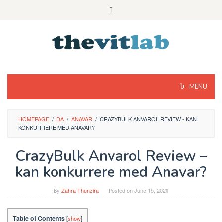
Skip
to
content
MENU
HOMEPAGE
/
DA
/
ANAVAR
/
CRAZYBULK ANVAROL REVIEW - KAN
KONKURRERE MED ANAVAR?
CrazyBulk Anvarol Review –
kan konkurrere med Anavar?
By
Zahra Thunzira
Posted on
June 15, 2020
Table of Contents
[
show
]