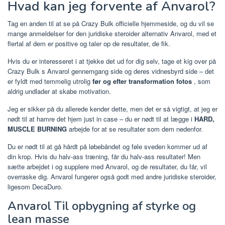
Hvad kan jeg forvente af Anvarol?
Tag en anden til at se på Crazy Bulk officielle hjemmeside, og du vil se
mange anmeldelser for den juridiske steroider alternativ Anvarol, med et
flertal af dem er positive og taler op de resultater, de fik.
Hvis du er interesseret i at tjekke det ud for dig selv, tage et kig over på
Crazy Bulk s Anvarol gennemgang side og deres vidnesbyrd side – det
er fyldt med temmelig utrolig
før og efter transformation fotos
, som
aldrig undlader at skabe motivation.
Jeg er sikker på du allerede kender dette, men det er så vigtigt, at jeg er
nødt til at hamre det hjem just in case – du er nødt til at lægge i
HARD,
MUSCLE BURNING
arbejde for at se resultater som dem nedenfor.
Du er nødt til at gå hårdt på løbebåndet og føle sveden kommer ud af
din krop. Hvis du halv-ass træning, får du halv-ass resultater! Men
sætte arbejdet i og supplere med Anvarol, og de resultater, du får, vil
overraske dig. Anvarol fungerer også godt med andre juridiske steroider,
ligesom DecaDuro.
Anvarol Til opbygning af styrke og
lean masse