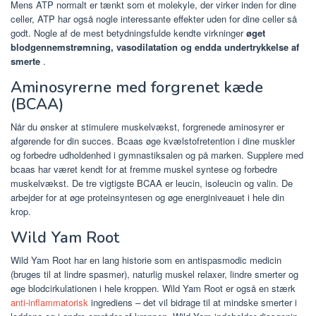
Mens ATP normalt er tænkt som et molekyle, der virker inden for dine
celler, ATP har også nogle interessante effekter uden for dine celler så
godt. Nogle af de mest betydningsfulde kendte virkninger
øget
blodgennemstrømning, vasodilatation og endda undertrykkelse af
smerte
.
Aminosyrerne med forgrenet kæde
(BCAA)
Når du ønsker at stimulere muskelvækst, forgrenede aminosyrer er
afgørende for din succes. Bcaas øge kvælstofretention i dine muskler
og forbedre udholdenhed i gymnastiksalen og på marken. Supplere med
bcaas har været kendt for at fremme muskel syntese og forbedre
muskelvækst. De tre vigtigste BCAA er leucin, isoleucin og valin. De
arbejder for at øge proteinsyntesen og øge energiniveauet i hele din
krop.
Wild Yam Root
Wild Yam Root har en lang historie som en antispasmodic medicin
(bruges til at lindre spasmer), naturlig muskel relaxer, lindre smerter og
øge blodcirkulationen i hele kroppen. Wild Yam Root er også en stærk
anti-inflammatorisk
ingrediens – det vil bidrage til at mindske smerter i