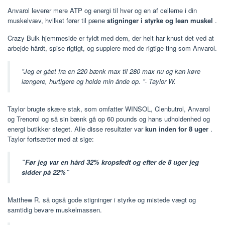
Anvarol leverer mere ATP og energi til hver og en af cellerne i din
muskelvæv, hvilket fører til pæne
stigninger i styrke og lean muskel
.
Crazy Bulk hjemmeside er fyldt med dem, der helt har knust det ved at
arbejde hårdt, spise rigtigt, og supplere med de rigtige ting som Anvarol.
”Jeg er gået fra en 220 bænk max til 280 max nu og kan køre
længere, hurtigere og holde min ånde op. ”- Taylor W.
Taylor brugte skære stak, som omfatter WINSOL, Clenbutrol, Anvarol
og Trenorol og så sin bænk gå op 60 pounds og hans udholdenhed og
energi butikker steget. Alle disse resultater var
kun inden for 8 uger
.
Taylor fortsætter med at sige:
”Før jeg var en hård 32% kropsfedt og efter de 8 uger jeg
sidder på 22%”
Matthew R. så også gode stigninger i styrke og mistede vægt og
samtidig bevare muskelmassen.