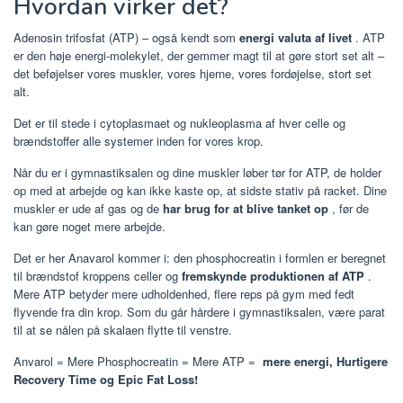
Hvordan virker det?
Adenosin trifosfat (ATP) – også kendt som
energi valuta af livet
. ATP
er den høje energi-molekylet, der gemmer magt til at gøre stort set alt –
det beføjelser vores muskler, vores hjerne, vores fordøjelse, stort set
alt.
Det er til stede i cytoplasmaet og nukleoplasma af hver celle og
brændstoffer alle systemer inden for vores krop.
Når du er i gymnastiksalen og dine muskler løber tør for ATP, de holder
op med at arbejde og kan ikke kaste op, at sidste stativ på racket. Dine
muskler er ude af gas og de
har brug for at blive tanket op
, før de
kan gøre noget mere arbejde.
Det er her Anavarol kommer i: den phosphocreatin i formlen er beregnet
til brændstof kroppens celler og
fremskynde produktionen af ATP
.
Mere ATP betyder mere udholdenhed, flere reps på gym med fedt
flyvende fra din krop. Som du går hårdere i gymnastiksalen, være parat
til at se nålen på skalaen flytte til venstre.
Anvarol = Mere Phosphocreatin = Mere ATP =
mere energi, Hurtigere
Recovery Time og Epic Fat Loss!