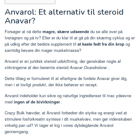
Anvarol: Et alternativ til steroid
Anavar?
Forsøger at nå dette
magre, skære udseende
du se alle over på
Instagram og på tv? Eller er du klar til at gå på din skæring cyklus og er
på udkig efter det bedste supplement til
at kaste fedt fra din krop
og
samtidig bevare din mager muskelmasse?
Anvarol er en juridisk steroid udskiftning, der genskaber nogle af
virkningerne af den berømte steroid
Anavar Oxandrolone
.
Dette tillæg er formuleret til at efterligne de fordele Anavar giver dig,
men i et lovligt produkt, der ikke behøver en recept.
Anvarol indeholder kun sikre og naturlige ingredienser til max ydeevne
med
ingen af de bivirkninger
.
Crazy Bulk hævder, at Anvarol forbedrer din styrke og energi ved at
stimulere fosforkreatin syntese i dit muskelvæv, men gør videnskaben
virkelig pan ud? Vi tager et kig i vores dybdegående Anvarol
gennemgang.