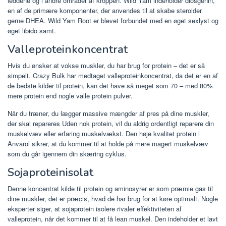
leddene og i andre områder af kroppen. Wild Yam indeholder diosgenin,
en af de primære komponenter, der anvendes til at skabe steroider
gerne DHEA. Wild Yam Root er blevet forbundet med en øget sexlyst og
øget libido samt.
Valleproteinkoncentrat
Hvis du ønsker at vokse muskler, du har brug for protein – det er så
simpelt. Crazy Bulk har medtaget valleproteinkoncentrat, da det er en af
​​de bedste kilder til protein, kan det have så meget som 70 – med 80%
mere protein end nogle valle protein pulver.
Når du træner, du lægger massive mængder af pres på dine muskler,
der skal repareres Uden nok protein, vil du aldrig ordentligt reparere din
muskelvæv eller erfaring muskelvækst. Den høje kvalitet protein i
Anvarol sikrer, at du kommer til at holde på mere magert muskelvæv
som du går igennem din skæring cyklus.
Sojaproteinisolat
Denne koncentrat kilde til protein og aminosyrer er som præmie gas til
dine muskler, det er præcis, hvad de har brug for at køre optimalt. Nogle
eksperter siger, at sojaprotein isolere rivaler effektiviteten af ​​
valleprotein, når det kommer til at få lean muskel. Den indeholder et lavt