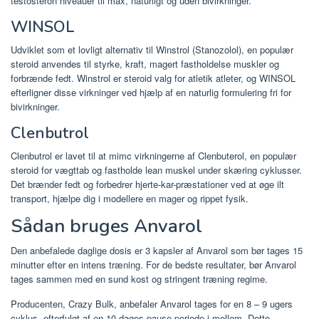
testosteron niveauer til max, naturligt og uden bivirkninger.
WINSOL
Udviklet som et lovligt alternativ til Winstrol (Stanozolol), en populær
steroid anvendes til styrke, kraft, magert fastholdelse muskler og
forbrænde fedt. Winstrol er steroid valg for atletik atleter, og WINSOL
efterligner disse virkninger ved hjælp af en naturlig formulering fri for
bivirkninger.
Clenbutrol
Clenbutrol er lavet til at mimc virkningerne af Clenbuterol, en populær
steroid for vægttab og fastholde lean muskel under skæring cyklusser.
Det brænder fedt og forbedrer hjerte-kar-præstationer ved at øge ilt
transport, hjælpe dig i modellere en mager og rippet fysik.
Sådan bruges Anvarol
Den anbefalede daglige dosis er 3 kapsler af Anvarol som bør tages 15
minutter efter en intens træning. For de bedste resultater, bør Anvarol
tages sammen med en sund kost og stringent træning regime.
Producenten, Crazy Bulk, anbefaler Anvarol tages for en 8 – 9 ugers
cyklus, efterfulgt af en 10 dages pause periode i mellem. Dette