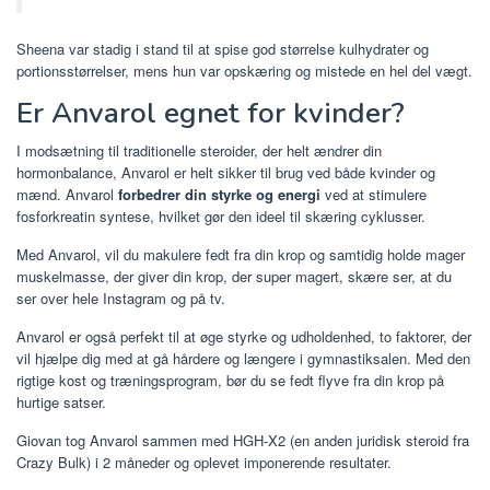
Sheena var stadig i stand til at spise god størrelse kulhydrater og
portionsstørrelser, mens hun var opskæring og mistede en hel del vægt.
Er Anvarol egnet for kvinder?
I modsætning til traditionelle steroider, der helt ændrer din
hormonbalance, Anvarol er helt sikker til brug ved både kvinder og
mænd. Anvarol
forbedrer din styrke og energi
ved at stimulere
fosforkreatin syntese, hvilket gør den ideel til skæring cyklusser.
Med Anvarol, vil du makulere fedt fra din krop og samtidig holde mager
muskelmasse, der giver din krop, der super magert, skære ser, at du
ser over hele Instagram og på tv.
Anvarol er også perfekt til at øge styrke og udholdenhed, to faktorer, der
vil hjælpe dig med at gå hårdere og længere i gymnastiksalen. Med den
rigtige kost og træningsprogram, bør du se fedt flyve fra din krop på
hurtige satser.
Giovan tog Anvarol sammen med HGH-X2 (en anden juridisk steroid fra
Crazy Bulk) i 2 måneder og oplevet imponerende resultater.