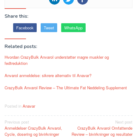
Share this:
Facebook
Tweet
WhatsApp
Related posts:
Hvordan CrazyBulk Anvarol understøtter magre muskler og
fedtreduktion
Anvarol anmeldelse: sikrere alternativ til Anavar?
CrazyBulk Anvarol Review – The Ultimate Fat Neddeling Supplement
Posted in
Anavar
Post
Previous post
Next post
Anmeldelser CrazyBulk Anvarol,
CrazyBulk Anvarol Omfattende
navigation
Cycle, dosering og bivirkninger
Review – bivirkninger og resultater