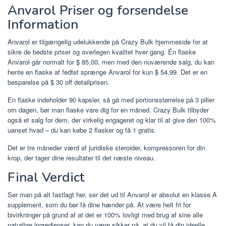
Anvarol Priser og forsendelse
Information
Anvarol er tilgængelig udelukkende på Crazy Bulk hjemmeside for at
sikre de bedste priser og overlegen kvalitet hver gang. Én flaske
Anvarol går normalt for $ 85,00, men med den nuværende salg, du kan
hente en flaske af fedtet sprænge Anvarol for kun $ 54,99. Det er en
besparelse på $ 30 off detailprisen.
En flaske indeholder 90 kapsler, så gå med portionsstørrelse på 3 piller
om dagen, bør man flaske vare dig for en måned. Crazy Bulk tilbyder
også et salg for dem, der virkelig engageret og klar til at give den 100%
uanset hvad – du kan købe 2 flasker og få 1 gratis.
Det er tre måneder værd af juridiske steroider, kompressoren for din
krop, der tager dine resultater til det næste niveau.
Final Verdict
Ser man på alt fastlagt her, ser det ud til Anvarol er absolut en klasse A
supplement, som du bør få dine hænder på. At være helt fri for
bivirkninger på grund af at det er 100% lovligt med brug af sine alle
naturlige ingredienser, kan du være sikker på, at du vil få din ideelle