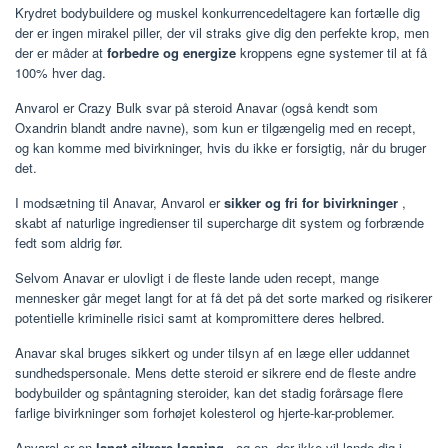
Krydret bodybuildere og muskel konkurrencedeltagere kan fortælle dig
der er ingen mirakel piller, der vil straks give dig den perfekte krop, men
der er måder at
forbedre og energize
kroppens egne systemer til at få
100% hver dag.
Anvarol er Crazy Bulk svar på steroid Anavar (også kendt som
Oxandrin blandt andre navne), som kun er tilgængelig med en recept,
og kan komme med bivirkninger, hvis du ikke er forsigtig, når du bruger
det.
I modsætning til Anavar, Anvarol er
sikker og fri for bivirkninger
,
skabt af naturlige ingredienser til supercharge dit system og forbrænde
fedt som aldrig før.
Selvom Anavar er ulovligt i de fleste lande uden recept, mange
mennesker går meget langt for at få det på det sorte marked og risikerer
potentielle kriminelle risici samt at kompromittere deres helbred.
Anavar skal bruges sikkert og under tilsyn af en læge eller uddannet
sundhedspersonale. Mens dette steroid er sikrere end de fleste andre
bodybuilder og spåntagning steroider, kan det stadig forårsage flere
farlige bivirkninger som forhøjet kolesterol og hjerte-kar-problemer.
Anvarol er en
langt sikrere løsning
, og en, der ikke vil lande dig i