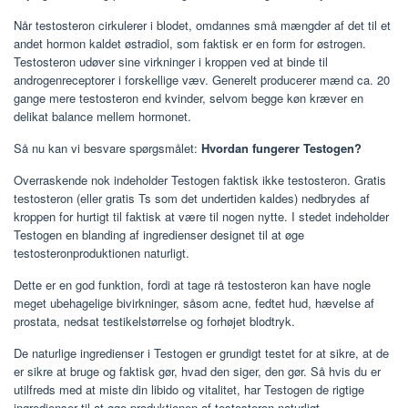
Når testosteron cirkulerer i blodet, omdannes små mængder af det til et
andet hormon kaldet østradiol, som faktisk er en form for østrogen.
Testosteron udøver sine virkninger i kroppen ved at binde til
androgenreceptorer i forskellige væv. Generelt producerer mænd ca. 20
gange mere testosteron end kvinder, selvom begge køn kræver en
delikat balance mellem hormonet.
Så nu kan vi besvare spørgsmålet:
Hvordan fungerer Testogen?
Overraskende nok indeholder Testogen faktisk ikke testosteron. Gratis
testosteron (eller gratis Ts som det undertiden kaldes) nedbrydes af
kroppen for hurtigt til faktisk at være til nogen nytte. I stedet indeholder
Testogen en blanding af ingredienser designet til at øge
testosteronproduktionen naturligt.
Dette er en god funktion, fordi at tage rå testosteron kan have nogle
meget ubehagelige bivirkninger, såsom acne, fedtet hud, hævelse af
prostata, nedsat testikelstørrelse og forhøjet blodtryk.
De naturlige ingredienser i Testogen er grundigt testet for at sikre, at de
er sikre at bruge og faktisk gør, hvad den siger, den gør. Så hvis du er
utilfreds med at miste din libido og vitalitet, har Testogen de rigtige
ingredienser til at øge produktionen af ​​testosteron naturligt.