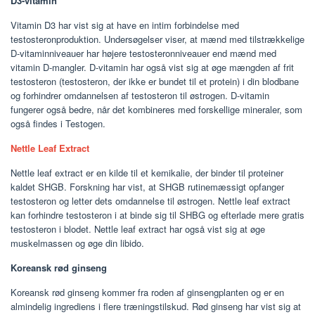
D3-vitamin
Vitamin D3 har vist sig at have en intim forbindelse med
testosteronproduktion. Undersøgelser viser, at mænd med tilstrækkelige
D-vitaminniveauer har højere testosteronniveauer end mænd med
vitamin D-mangler. D-vitamin har også vist sig at øge mængden af ​​frit
testosteron (testosteron, der ikke er bundet til et protein) i din blodbane
og forhindrer omdannelsen af ​​testosteron til østrogen. D-vitamin
fungerer også bedre, når det kombineres med forskellige mineraler, som
også findes i Testogen.
Nettle Leaf Extract
Nettle leaf extract er en kilde til et kemikalie, der binder til proteiner
kaldet SHGB. Forskning har vist, at SHGB rutinemæssigt opfanger
testosteron og letter dets omdannelse til østrogen. Nettle leaf extract
kan forhindre testosteron i at binde sig til SHBG og efterlade mere gratis
testosteron i blodet. Nettle leaf extract har også vist sig at øge
muskelmassen og øge din libido.
Koreansk rød ginseng
Koreansk rød ginseng kommer fra roden af ​​ginsengplanten og er en
almindelig ingrediens i flere træningstilskud. Rød ginseng har vist sig at