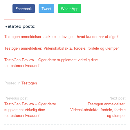
Facebook
Tweet
WhatsApp
Related posts:
Testogen anmeldelser falske eller lovlige – hvad kunder har at sige?
Testogen anmeldelser: Videnskabsfakta, fordele, fordele og ulemper
TestoGen Review – Øger dette supplement virkelig dine
testosteronniveauer?
Posted in
Testogen
Post
Previous post
Next post
TestoGen Review – Øger dette
Testogen anmeldelser:
navigation
supplement virkelig dine
Videnskabsfakta, fordele, fordele
testosteronniveauer?
og ulemper