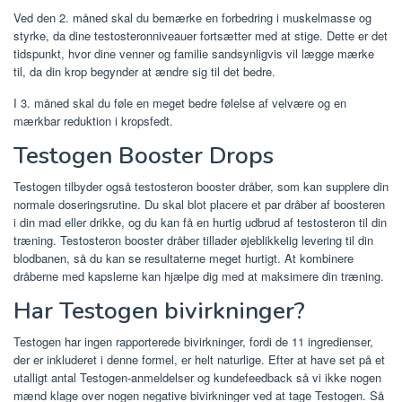
Ved den 2. måned skal du bemærke en forbedring i muskelmasse og
styrke, da dine testosteronniveauer fortsætter med at stige. Dette er det
tidspunkt, hvor dine venner og familie sandsynligvis vil lægge mærke
til, da din krop begynder at ændre sig til det bedre.
I 3. måned skal du føle en meget bedre følelse af velvære og en
mærkbar reduktion i kropsfedt.
Testogen Booster Drops
Testogen tilbyder også testosteron booster dråber, som kan supplere din
normale doseringsrutine. Du skal blot placere et par dråber af boosteren
i din mad eller drikke, og du kan få en hurtig udbrud af testosteron til din
træning. Testosteron booster dråber tillader øjeblikkelig levering til din
blodbanen, så du kan se resultaterne meget hurtigt. At kombinere
dråberne med kapslerne kan hjælpe dig med at maksimere din træning.
Har Testogen bivirkninger?
Testogen har ingen rapporterede bivirkninger, fordi de 11 ingredienser,
der er inkluderet i denne formel, er helt naturlige. Efter at have set på et
utalligt antal Testogen-anmeldelser og kundefeedback så vi ikke nogen
mænd klage over nogen negative bivirkninger ved at tage Testogen. Så