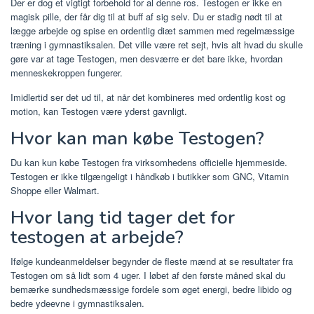
Der er dog et vigtigt forbehold for al denne ros. Testogen er ikke en
magisk pille, der får dig til at buff af sig selv. Du er stadig nødt til at
lægge arbejde og spise en ordentlig diæt sammen med regelmæssige
træning i gymnastiksalen. Det ville være ret sejt, hvis alt hvad du skulle
gøre var at tage Testogen, men desværre er det bare ikke, hvordan
menneskekroppen fungerer.
Imidlertid ser det ud til, at når det kombineres med ordentlig kost og
motion, kan Testogen være yderst gavnligt.
Hvor kan man købe Testogen?
Du kan kun købe Testogen fra virksomhedens officielle hjemmeside.
Testogen er ikke tilgængeligt i håndkøb i butikker som GNC, Vitamin
Shoppe eller Walmart.
Hvor lang tid tager det for
testogen at arbejde?
Ifølge kundeanmeldelser begynder de fleste mænd at se resultater fra
Testogen om så lidt som 4 uger. I løbet af den første måned skal du
bemærke sundhedsmæssige fordele som øget energi, bedre libido og
bedre ydeevne i gymnastiksalen.