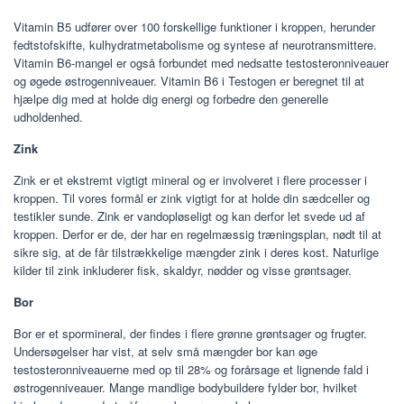
Vitamin B5 udfører over 100 forskellige funktioner i kroppen, herunder
fedtstofskifte, kulhydratmetabolisme og syntese af neurotransmittere.
Vitamin B6-mangel er også forbundet med nedsatte testosteronniveauer
og øgede østrogenniveauer. Vitamin B6 i Testogen er beregnet til at
hjælpe dig med at holde dig energi og forbedre den generelle
udholdenhed.
Zink
Zink er et ekstremt vigtigt mineral og er involveret i flere processer i
kroppen. Til vores formål er zink vigtigt for at holde din sædceller og
testikler sunde. Zink er vandopløseligt og kan derfor let svede ud af
kroppen. Derfor er de, der har en regelmæssig træningsplan, nødt til at
sikre sig, at de får tilstrækkelige mængder zink i deres kost. Naturlige
kilder til zink inkluderer fisk, skaldyr, nødder og visse grøntsager.
Bor
Bor er et spormineral, der findes i flere grønne grøntsager og frugter.
Undersøgelser har vist, at selv små mængder bor kan øge
testosteronniveauerne med op til 28% og forårsage et lignende fald i
østrogenniveauer. Mange mandlige bodybuildere fylder bor, hvilket