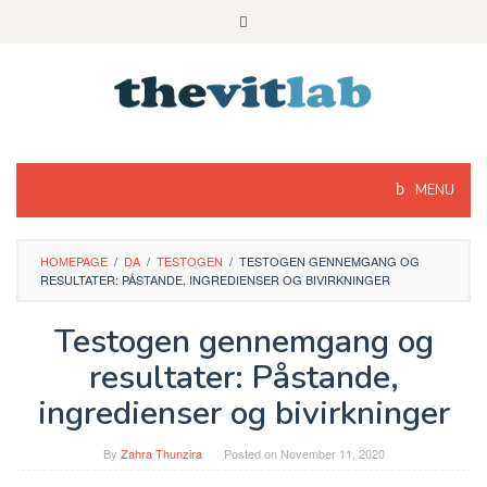
Skip
to
content
MENU
HOMEPAGE
/
DA
/
TESTOGEN
/
TESTOGEN GENNEMGANG OG
RESULTATER: PÅSTANDE, INGREDIENSER OG BIVIRKNINGER
Testogen gennemgang og
resultater: Påstande,
ingredienser og bivirkninger
By
Zahra Thunzira
Posted on
November 11, 2020