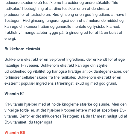
reducere skaderne på testiklerne fra oxider og andre såkaldte “frie
radikaler.” I betragtning af at dine testikler er en af ​​de største
producenter af testosteron. Rød ginseng er en god ingrediens at have i
Testogen. Rød ginseng fungerer også som et stimulerende middel og
kan øge din koncentration og generelle mentale og fysiske klarhed.
Faktisk vil mange atleter tygge på rå ginsengrod for at få en burst af
energi.
Bukkehorn ekstrakt
Bukkehorn ekstrakt er en velprøvet ingrediens, der er kendt for at øge
naturlige T-niveauer. Bukkehorn ekstrakt kan øge din styrke,
udholdenhed og vitalitet og har også kraftige antioxidantegenskaber, der
forhindrer cellulær skade fra frie radikaler. Bukkehorn ekstrakt er en
ekstremt populær ingrediens i træningstilskud og med god grund.
Vitamin K1
K1-vitamin hjælper med at holde knoglerne stærke og sunde. Men den
virkelige fordel er, at det hjælper kroppen lettere med at absorbere D3-
vitamin. Derfor er det inkluderet i Testogen; så du får mest muligt ud af
D3-vitaminet, du tager også.
Vitamin B6