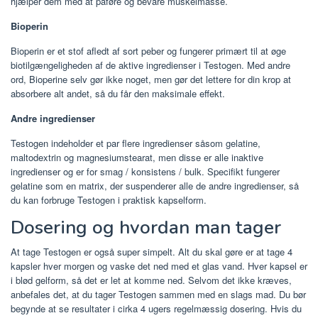
hjælper dem med at påføre og bevare muskelmasse.
Bioperin
Bioperin er et stof afledt af sort peber og fungerer primært til at øge
biotilgængeligheden af ​​de aktive ingredienser i Testogen. Med andre
ord, Bioperine selv gør ikke noget, men gør det lettere for din krop at
absorbere alt andet, så du får den maksimale effekt.
Andre ingredienser
Testogen indeholder et par flere ingredienser såsom gelatine,
maltodextrin og magnesiumstearat, men disse er alle inaktive
ingredienser og er for smag / konsistens / bulk. Specifikt fungerer
gelatine som en matrix, der suspenderer alle de andre ingredienser, så
du kan forbruge Testogen i praktisk kapselform.
Dosering og hvordan man tager
At tage Testogen er også super simpelt. Alt du skal gøre er at tage 4
kapsler hver morgen og vaske det ned med et glas vand. Hver kapsel er
i blød gelform, så det er let at komme ned. Selvom det ikke kræves,
anbefales det, at du tager Testogen sammen med en slags mad. Du bør
begynde at se resultater i cirka 4 ugers regelmæssig dosering. Hvis du