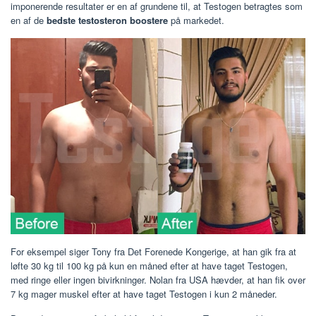
imponerende resultater er en af ​​grundene til, at Testogen betragtes som
en af ​​de
bedste testosteron boostere
på markedet.
For eksempel siger Tony fra Det Forenede Kongerige, at han gik fra at
løfte 30 kg til 100 kg på kun en måned efter at have taget Testogen,
med ringe eller ingen bivirkninger. Nolan fra USA hævder, at han fik over
7 kg mager muskel efter at have taget Testogen i kun 2 måneder.