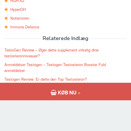
HGH-X2
HyperGH
Ibutamoren
Immune Defence
Relaterede Indlæg
TestoGen Review – Øger dette supplement virkelig dine
testosteronniveauer?
Anmeldelser Testogen – Testogen Testosteron Booster Fuld
anmeldelser
Testogen Review: Er dette den Top Testosteron?
Anmeldelser Testogen – Bedste Testosteron? Er det virkelig arbejde?
KØB NU
»
TestoGen anmeldelser: Bedste & Safe Testotestrone Booster
Seneste Indlæg
Oplåsning af NooCubes hemmeligheder: En oversigt over videnskaben
bag tillægget