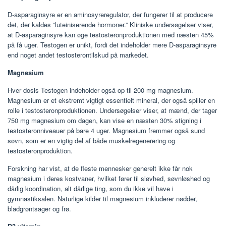
D-asparaginsyre er en aminosyreregulator, der fungerer til at producere
det, der kaldes “luteiniserende hormoner.” Kliniske undersøgelser viser,
at D-asparaginsyre kan øge testosteronproduktionen med næsten 45%
på få uger. Testogen er unikt, fordi det indeholder mere D-asparaginsyre
end noget andet testosterontilskud på markedet.
Magnesium
Hver dosis Testogen indeholder også op til 200 mg magnesium.
Magnesium er et ekstremt vigtigt essentielt mineral, der også spiller en
rolle i testosteronproduktionen. Undersøgelser viser, at mænd, der tager
750 mg magnesium om dagen, kan vise en næsten 30% stigning i
testosteronniveauer på bare 4 uger. Magnesium fremmer også sund
søvn, som er en vigtig del af både muskelregenerering og
testosteronproduktion.
Forskning har vist, at de fleste mennesker generelt ikke får nok
magnesium i deres kostvaner, hvilket fører til sløvhed, søvnløshed og
dårlig koordination, alt dårlige ting, som du ikke vil have i
gymnastiksalen. Naturlige kilder til magnesium inkluderer nødder,
bladgrøntsager og frø.