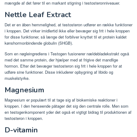
mængde af det fører til en markant stigning i testosteronniveauer.
Nettle Leaf Extract
Det er en åben hemmelighed, at testosteron udfører en række funktioner
i kroppen. Det virker imidlertid ikke eller bevæger sig frit i hele kroppen
for disse funktioner, så længe det forbliver knyttet til et protein kaldet
kønshormonbindende globulin (SHGB).
Som en nøgleingrediens i Testogen fusionerer nældebladekstrakt også
med det samme protein, der hjælper med at frigive det mandlige
hormon. Efter det bevæger testosteron sig frit i hele kroppen for at
udføre sine funktioner. Disse inkluderer opbygning af libido og
muskelstyrke.
Magnesium
Magnesium er populært til at tage sig af biokemiske reaktioner i
kroppen. I den henseende påtager det sig den centrale rolle. Men som
en testogenkomponent yder det også et vigtigt bidrag til produktionen af
​​testosteron i kroppen.
D-vitamin