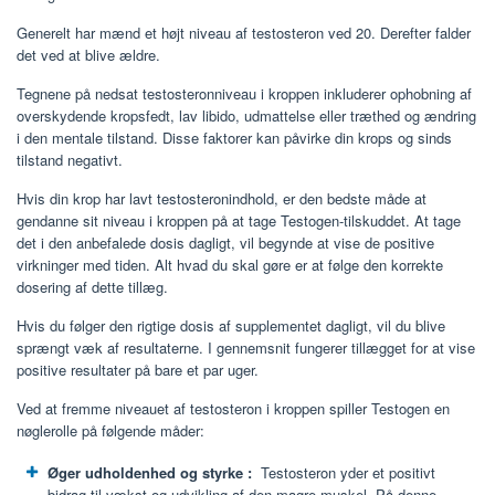
Generelt har mænd et højt niveau af testosteron ved 20. Derefter falder
det ved at blive ældre.
Tegnene på nedsat testosteronniveau i kroppen inkluderer ophobning af
overskydende kropsfedt, lav libido, udmattelse eller træthed og ændring
i den mentale tilstand. Disse faktorer kan påvirke din krops og sinds
tilstand negativt.
Hvis din krop har lavt testosteronindhold, er den bedste måde at
gendanne sit niveau i kroppen på at tage Testogen-tilskuddet. At tage
det i den anbefalede dosis dagligt, vil begynde at vise de positive
virkninger med tiden. Alt hvad du skal gøre er at følge den korrekte
dosering af dette tillæg.
Hvis du følger den rigtige dosis af supplementet dagligt, vil du blive
sprængt væk af resultaterne. I gennemsnit fungerer tillægget for at vise
positive resultater på bare et par uger.
Ved at fremme niveauet af testosteron i kroppen spiller Testogen en
nøglerolle på følgende måder:
Øger udholdenhed og styrke
:
Testosteron yder et positivt
bidrag til vækst og udvikling af den magre muskel. På denne