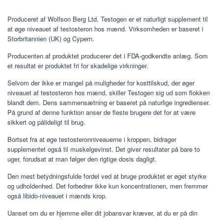
Produceret af Wolfson Berg Ltd, Testogen er et naturligt supplement til
at øge niveauet af testosteron hos mænd. Virksomheden er baseret i
Storbritannien (UK) og Cypern.
Producenten af ​​produktet producerer det i FDA-godkendte anlæg. Som
et resultat er produktet fri for skadelige virkninger.
Selvom der ikke er mangel på muligheder for kosttilskud, der øger
niveauet af testosteron hos mænd, skiller Testogen sig ud som flokken
blandt dem. Dens sammensætning er baseret på naturlige ingredienser.
På grund af denne funktion anser de fleste brugere det for at være
sikkert og pålideligt til brug.
Bortset fra at øge testosteronniveauerne i kroppen, bidrager
supplementet også til muskelgevinst. Det giver resultater på bare to
uger, forudsat at man følger den rigtige dosis dagligt.
Den mest betydningsfulde fordel ved at bruge produktet er øget styrke
og udholdenhed. Det forbedrer ikke kun koncentrationen, men fremmer
også libido-niveauet i mænds krop.
Uanset om du er hjemme eller dit jobansvar kræver, at du er på din