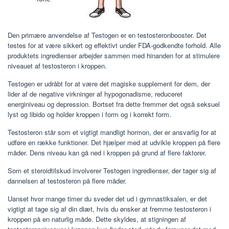
Den primære anvendelse af Testogen er en testosteronbooster. Det
testes for at være sikkert og effektivt under FDA-godkendte forhold. Alle
produktets ingredienser arbejder sammen med hinanden for at stimulere
niveauet af testosteron i kroppen.
Testogen er udråbt for at være det magiske supplement for dem, der
lider af de negative virkninger af hypogonadisme, reduceret
energiniveau og depression. Bortset fra dette fremmer det også seksuel
lyst og libido og holder kroppen i form og i korrekt form.
Testosteron står som et vigtigt mandligt hormon, der er ansvarlig for at
udføre en række funktioner. Det hjælper med at udvikle kroppen på flere
måder. Dens niveau kan gå ned i kroppen på grund af flere faktorer.
Som et steroidtilskud involverer Testogen ingredienser, der tager sig af
dannelsen af ​​testosteron på flere måder.
Uanset hvor mange timer du sveder det ud i gymnastiksalen, er det
vigtigt at tage sig af din diæt, hvis du ønsker at fremme testosteron i
kroppen på en naturlig måde. Dette skyldes, at stigningen af ​​