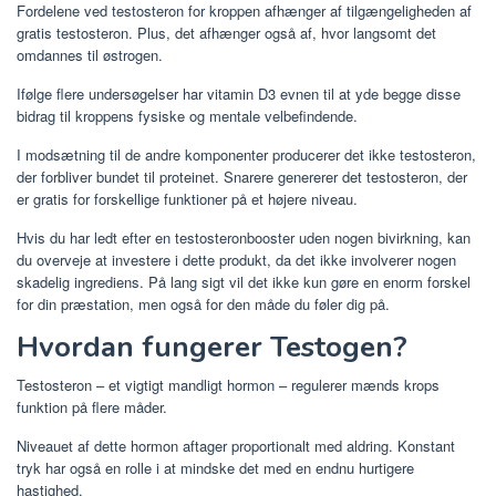
Fordelene ved testosteron for kroppen afhænger af tilgængeligheden af ​​
gratis testosteron. Plus, det afhænger også af, hvor langsomt det
omdannes til østrogen.
Ifølge flere undersøgelser har vitamin D3 evnen til at yde begge disse
bidrag til kroppens fysiske og mentale velbefindende.
I modsætning til de andre komponenter producerer det ikke testosteron,
der forbliver bundet til proteinet. Snarere genererer det testosteron, der
er gratis for forskellige funktioner på et højere niveau.
Hvis du har ledt efter en testosteronbooster uden nogen bivirkning, kan
du overveje at investere i dette produkt, da det ikke involverer nogen
skadelig ingrediens. På lang sigt vil det ikke kun gøre en enorm forskel
for din præstation, men også for den måde du føler dig på.
Hvordan fungerer Testogen?
Testosteron – et vigtigt mandligt hormon – regulerer mænds krops
funktion på flere måder.
Niveauet af dette hormon aftager proportionalt med aldring. Konstant
tryk har også en rolle i at mindske det med en endnu hurtigere
hastighed.