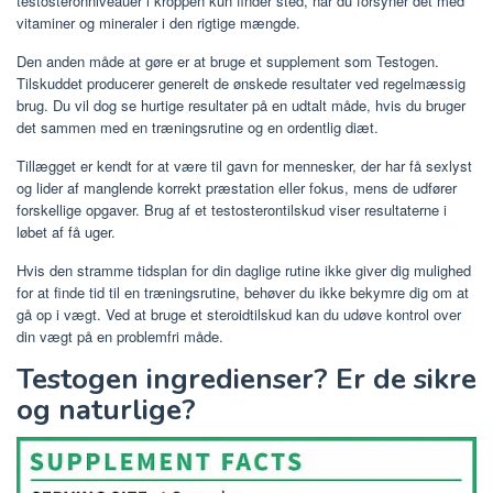
testosteronniveauer i kroppen kun finder sted, når du forsyner det med
vitaminer og mineraler i den rigtige mængde.
Den anden måde at gøre er at bruge et supplement som Testogen.
Tilskuddet producerer generelt de ønskede resultater ved regelmæssig
brug. Du vil dog se hurtige resultater på en udtalt måde, hvis du bruger
det sammen med en træningsrutine og en ordentlig diæt.
Tillægget er kendt for at være til gavn for mennesker, der har få sexlyst
og lider af manglende korrekt præstation eller fokus, mens de udfører
forskellige opgaver. Brug af et testosterontilskud viser resultaterne i
løbet af få uger.
Hvis den stramme tidsplan for din daglige rutine ikke giver dig mulighed
for at finde tid til en træningsrutine, behøver du ikke bekymre dig om at
gå op i vægt. Ved at bruge et steroidtilskud kan du udøve kontrol over
din vægt på en problemfri måde.
Testogen ingredienser? Er de sikre
og naturlige?