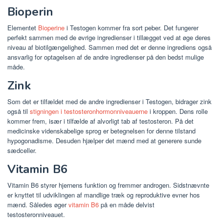
Bioperin
Elementet
Bioperine
i Testogen kommer fra sort peber. Det fungerer
perfekt sammen med de øvrige ingredienser i tillægget ved at øge deres
niveau af biotilgængelighed. Sammen med det er denne ingrediens også
ansvarlig for optagelsen af ​​de andre ingredienser på den bedst mulige
måde.
Zink
Som det er tilfældet med de andre ingredienser i Testogen, bidrager zink
også til
stigningen i testosteronhormonniveauerne
i kroppen. Dens rolle
kommer frem, især i tilfælde af alvorligt tab af testosteron. På det
medicinske videnskabelige sprog er betegnelsen for denne tilstand
hypogonadisme. Desuden hjælper det mænd med at generere sunde
sædceller.
Vitamin B6
Vitamin B6 styrer hjernens funktion og fremmer androgen. Sidstnævnte
er knyttet til udviklingen af ​​mandlige træk og reproduktive evner hos
mænd. Således øger
vitamin B6
på en måde delvist
testosteronniveauet.