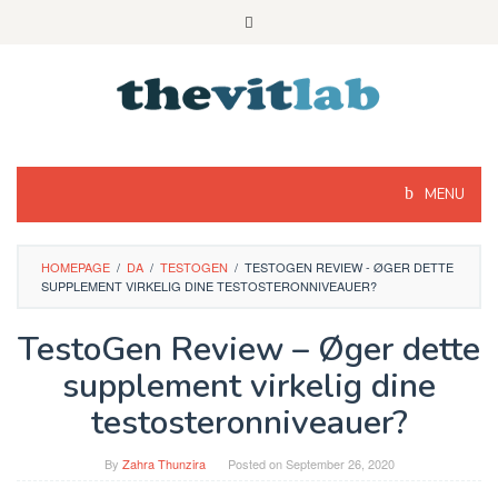
Skip
to
content
MENU
HOMEPAGE
/
DA
/
TESTOGEN
/
TESTOGEN REVIEW - ØGER DETTE
SUPPLEMENT VIRKELIG DINE TESTOSTERONNIVEAUER?
TestoGen Review – Øger dette
supplement virkelig dine
testosteronniveauer?
By
Zahra Thunzira
Posted on
September 26, 2020