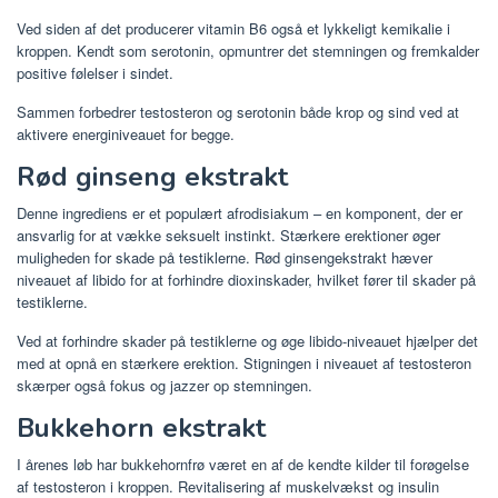
Ved siden af ​​det producerer vitamin B6 også et lykkeligt kemikalie i
kroppen. Kendt som serotonin, opmuntrer det stemningen og fremkalder
positive følelser i sindet.
Sammen forbedrer testosteron og serotonin både krop og sind ved at
aktivere energiniveauet for begge.
Rød ginseng ekstrakt
Denne ingrediens er et populært afrodisiakum – en komponent, der er
ansvarlig for at vække seksuelt instinkt. Stærkere erektioner øger
muligheden for skade på testiklerne. Rød ginsengekstrakt hæver
niveauet af libido for at forhindre dioxinskader, hvilket fører til skader på
testiklerne.
Ved at forhindre skader på testiklerne og øge libido-niveauet hjælper det
med at opnå en stærkere erektion. Stigningen i niveauet af testosteron
skærper også fokus og jazzer op stemningen.
Bukkehorn ekstrakt
I årenes løb har bukkehornfrø været en af ​​de kendte kilder til forøgelse
af testosteron i kroppen. Revitalisering af muskelvækst og insulin