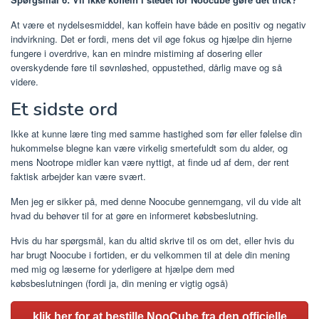
At være et nydelsesmiddel, kan koffein have både en positiv og negativ
indvirkning. Det er fordi, mens det vil øge fokus og hjælpe din hjerne
fungere i overdrive, kan en mindre mistiming af dosering eller
overskydende føre til søvnløshed, oppustethed, dårlig mave og så
videre.
Et sidste ord
Ikke at kunne lære ting med samme hastighed som før eller følelse din
hukommelse blegne kan være virkelig smertefuldt som du alder, og
mens Nootrope midler kan være nyttigt, at finde ud af dem, der rent
faktisk arbejder kan være svært.
Men jeg er sikker på, med denne Noocube gennemgang, vil du vide alt
hvad du behøver til for at gøre en informeret købsbeslutning.
Hvis du har spørgsmål, kan du altid skrive til os om det, eller hvis du
har brugt Noocube i fortiden, er du velkommen til at dele din mening
med mig og læserne for yderligere at hjælpe dem med
købsbeslutningen (fordi ja, din mening er vigtig også)
klik her for at bestille NooCube fra den officielle