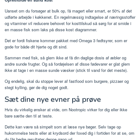
Uanset om du forsøger at bulk op, få magert eller smart, er 50% af det
udførte arbejde i køkkenet. En regelmæssig indtagelse af næringsstoffer
og vitaminer vil reducere behovet for kosttilskud så sørg for at smide i
en masse fisk som laks på disse kost diagrammer.
Det er fordi fiskene kommer pakket med Omega 3 fedtsyrer, som er
gode for både dit hjerte og dit sind.
Sammen med fisk, så glem ikke at få din daglige dosis af æbler og
andre sunde frugter. Og så fordøjelsen af ​​disse fødevarer er glat glem
ikke at tage i en masse sunde væsker (stick til vand for det meste).
Og endelig, skal du stoppe lever af fastfood som burgere, pizzaer og
stegt kylling, gør de dig noget godt.
Sæt dine nye evner på prøve
Hvis du virkelig ønsker at vide, om Nootropic virker for dig eller ikke
bare sætte den til at teste.
Dette kan være så simpelt som at læse nye bøger. Selv tage op
hukommelse tests eller at krydsord der foxed dig i fortiden for at se, om
du får bedre resultater denne gang ud.