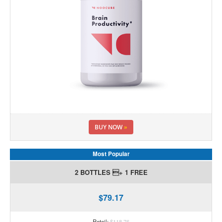
BUY NOW
»
Most Popular
2 BOTTLES + 1 FREE
$79.17
Retail:
$118.76