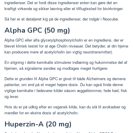
ingredienser. Det er fordi disse ingredienser enten kan gøre det en
kraftigt virkende og sikker løsning eller et tilflugtssted for bivirkninger.
Så her er et detaljeret kig på de ingredienser, der indgår i Noocube.
Alpha GPC (50 mg)
Alpha GPC eller alfa glycerylphosphorylcholin er en ingrediens, der er
blevet klinisk testet for at øge Cholin niveauer. Det betyder, at din hjerne
kan producere mere af acetylcholin (en vigtig neurotransmitter).
En stigning i dette kemikalie stimulerer indlæring og hukommelse del af
hjernen, så signalerne sendes og modtages meget hurtigere.
Dette er grunden til Alpha GPC er givet til både Alzheimers og demens
patienter, om end på et meget højere dosis. Du kan også finde denne
vigtige kemikalie i fødevarer kilder såsom æggeblommer, fede kød, fisk
og lever.
Hvis du er på udkig efter en vegansk kilde, kan du slå til avokadoer og
mandler for en ekstra dosis af acetylcholin.
Huperzin-A (20 mg)