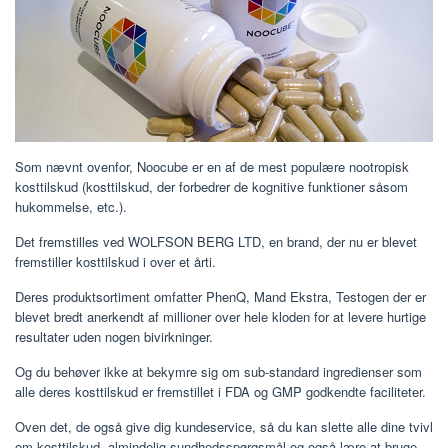
Som nævnt ovenfor, Noocube er en af ​​de mest populære nootropisk
kosttilskud (kosttilskud, der forbedrer de kognitive funktioner såsom
hukommelse, etc.).
Det fremstilles ved WOLFSON BERG LTD, en brand, der nu er blevet
fremstiller kosttilskud i over et årti.
Deres produktsortiment omfatter PhenQ, Mand Ekstra, Testogen der er
blevet bredt anerkendt af millioner over hele kloden for at levere hurtige
resultater uden nogen bivirkninger.
Og du behøver ikke at bekymre sig om sub-standard ingredienser som
alle deres kosttilskud er fremstillet i FDA og GMP godkendte faciliteter.
Oven det, de også give dig kundeservice, så du kan slette alle dine tvivl
om kosttilskud, almindelig sundhedsspørgsmål og også lære at bruge