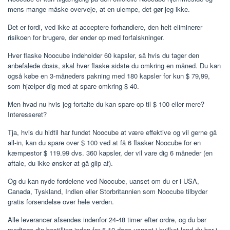
mens mange måske overveje, at en ulempe, det gør jeg ikke.
Det er fordi, ved ikke at acceptere forhandlere, den helt eliminerer
risikoen for brugere, der ender op med forfalskninger.
Hver flaske Noocube indeholder 60 kapsler, så hvis du tager den
anbefalede dosis, skal hver flaske sidste du omkring en måned. Du kan
også købe en 3-måneders pakning med 180 kapsler for kun $ 79,99,
som hjælper dig med at spare omkring $ 40.
Men hvad nu hvis jeg fortalte du kan spare op til $ 100 eller mere?
Interesseret?
Tja, hvis du hidtil har fundet Noocube at være effektive og vil gerne gå
all-in, kan du spare over $ 100 ved at få 6 flasker Noocube for en
kæmpestor $ 119.99 dvs. 360 kapsler, der vil vare dig 6 måneder (en
aftale, du ikke ønsker at gå glip af).
Og du kan nyde fordelene ved Noocube, uanset om du er i USA,
Canada, Tyskland, Indien eller Storbritannien som Noocube tilbyder
gratis forsendelse over hele verden.
Alle leverancer afsendes indenfor 24-48 timer efter ordre, og du bør
modtage din bestilling inden for 5-10 dage uanset i hvilket land du bor i.