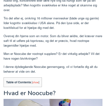
huske ting, koncentrere eller lære nye ting så hurtigt som før på din
arbejdsplads? Men kognitiv svækkelse er ikke noget at skamme sig
over.
Tro det eller ej, omkring 16 millioner mennesker (både unge og gamle)
lider kognitiv svækkelse i USA alene. På den lyse side, er der
kosttilskud for at hjælpe dig med det.
Overvej din hjerne som en motor. Som du bliver ældre, det kræver mere
saft til at udføre på topniveau, og det er præcis, hvad nootrope
lægemidler hjælpe med.
Men er Noocube der nootropt supplere? Er det virkelig arbejde? Vil det
have nogen bivirkninger?
I denne dybdegående Noocube gennemgang, vil vi fortælle dig alt du
behøver at vide om det.
Table of Contents
[
show
]
Hvad er Noocube?