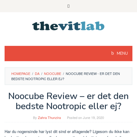
Skip
to
content
MENU
HOMEPAGE
/
DA
/
NOOCUBE
/
NOOCUBE REVIEW - ER DET DEN
BEDSTE NOOTROPIC ELLER EJ?
Noocube Review – er det den
bedste Nootropic eller ej?
By
Zahra Thunzira
Posted on
June 19, 2020
Har du nogensinde har lyst dit sind er aftagende? Ligesom du ikke kan