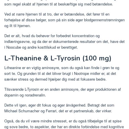
som regel skabt af hjernen til at beskæftige sig med betændelse.
Ved at narre hjernen til at tro, der er betændelse, det fører til en
forhøjelse af disse bølger, som på sin side øger blodgennemstrømningen
og ilt til hjernen.
Det er alt, hvad du behøver for forbedret koncentration og
indlæringsevne, og da der er dokumenterede resultater om det, have det
i Noocube og andre kosttilskud er berettiget.
L-Theanine & L-Tyrosin (100 mg)
L-theanine er en vigtig aminosyre, som du også kan finde i grøn te og
sort te. Og grunden til at det bliver brugt i Nootrope midler er, at det
sænker stress og dermed hjælper dig med at fokusere bedre.
Tilsvarende L-Tyrosin er en anden aminosyre, der øger produktionen af ​​
dopamin og noradrenalin.
Dette vil igen, øger dit fokus og øger årvågenhed. Betragt det som
Michael Schumacher og Ferrari, det er et partnerskab, der virker.
Også, da du vil være mindre stresset, er du også tilbøjelige til at spise
og sove bedre, to aspekter, der har en direkte forbindelse med kognitive