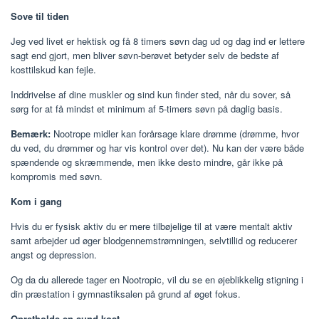
Sove til tiden
Jeg ved livet er hektisk og få 8 timers søvn dag ud og dag ind er lettere
sagt end gjort, men bliver søvn-berøvet betyder selv de bedste af
kosttilskud kan fejle.
Inddrivelse af dine muskler og sind kun finder sted, når du sover, så
sørg for at få mindst et minimum af 5-timers søvn på daglig basis.
Bemærk:
Nootrope midler kan forårsage klare drømme (drømme, hvor
du ved, du drømmer og har vis kontrol over det). Nu kan der være både
spændende og skræmmende, men ikke desto mindre, går ikke på
kompromis med søvn.
Kom i gang
Hvis du er fysisk aktiv du er mere tilbøjelige til at være mentalt aktiv
samt arbejder ud øger blodgennemstrømningen, selvtillid og reducerer
angst og depression.
Og da du allerede tager en Nootropic, vil du se en øjeblikkelig stigning i
din præstation i gymnastiksalen på grund af øget fokus.
Opretholde en sund kost