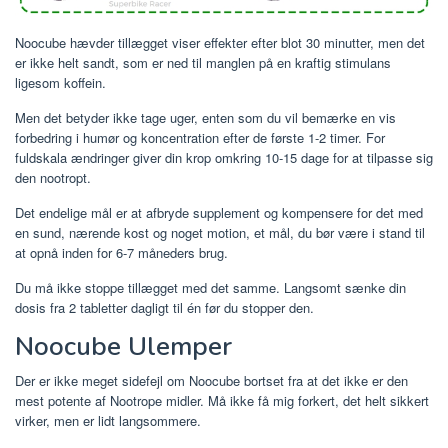
Noocube hævder tillægget viser effekter efter blot 30 minutter, men det
er ikke helt sandt, som er ned til manglen på en kraftig stimulans
ligesom koffein.
Men det betyder ikke tage uger, enten som du vil bemærke en vis
forbedring i humør og koncentration efter de første 1-2 timer. For
fuldskala ændringer giver din krop omkring 10-15 dage for at tilpasse sig
den nootropt.
Det endelige mål er at afbryde supplement og kompensere for det med
en sund, nærende kost og noget motion, et mål, du bør være i stand til
at opnå inden for 6-7 måneders brug.
Du må ikke stoppe tillægget med det samme. Langsomt sænke din
dosis fra 2 tabletter dagligt til én før du stopper den.
Noocube Ulemper
Der er ikke meget sidefejl om Noocube bortset fra at det ikke er den
mest potente af Nootrope midler. Må ikke få mig forkert, det helt sikkert
virker, men er lidt langsommere.