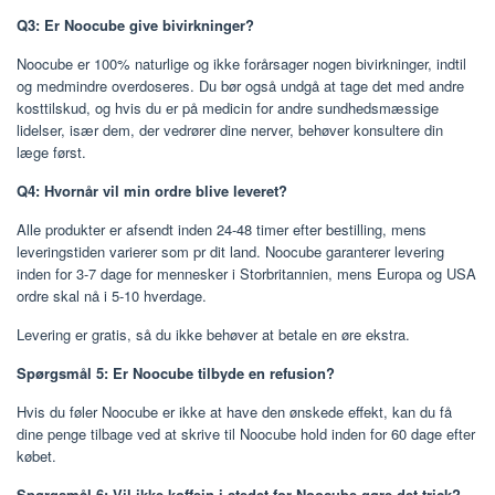
Q3: Er Noocube give bivirkninger?
Noocube er 100% naturlige og ikke forårsager nogen bivirkninger, indtil
og medmindre overdoseres. Du bør også undgå at tage det med andre
kosttilskud, og hvis du er på medicin for andre sundhedsmæssige
lidelser, især dem, der vedrører dine nerver, behøver konsultere din
læge først.
Q4: Hvornår vil min ordre blive leveret?
Alle produkter er afsendt inden 24-48 timer efter bestilling, mens
leveringstiden varierer som pr dit land. Noocube garanterer levering
inden for 3-7 dage for mennesker i Storbritannien, mens Europa og USA
ordre skal nå i 5-10 hverdage.
Levering er gratis, så du ikke behøver at betale en øre ekstra.
Spørgsmål 5: Er Noocube tilbyde en refusion?
Hvis du føler Noocube er ikke at have den ønskede effekt, kan du få
dine penge tilbage ved at skrive til Noocube hold inden for 60 dage efter
købet.
Spørgsmål 6: Vil ikke koffein i stedet for Noocube gøre det trick?