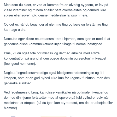
Men som du alder, er ved at komme fra en alvorlig sygdom, er lav på
visse vitaminer og mineraler eller bare overbelastes og dermed ikke
spiser eller sover nok, denne meddelelse langsommere.
Og det er, når du begynder at glemme ting og lære og forstå nye ting
kan tage aldre.
Noocube øger disse neurotransmittere i hjernen, som igen er med til at
gendanne disse kommunikationslinjer tilbage til normal hastighed.
Plus, vil du også føle optimistisk og dermed arbejde med større
koncentration på grund af den øgede dopamin og serotonin-niveauet
(feel-good hormoner).
Nogle af ingredienserne stige også blodgennemstrømningen og ilt i
kroppen, som er en god nyhed ikke kun for kognitiv funktion, men den
generelle sundhed.
Ved regelmæssig brug, kan disse kemikalier nå optimale niveauer og
dermed din hjerne fortsætter med at operere på fuld cylindre, selv når
medicinen er stoppet (så du igen kan styre roost, om det er arbejde eller
hjemme).