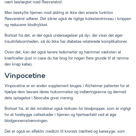
nært beslægtet med Resveratrol.
Men beskytte hjernen mod aldring er ikke den eneste funktion
Resveratrol udfører. Det sikrer også de rigtige kolesterolniveau i kroppen
og reducerer blodtrykket.
Bortset fra det, er der også undersøgelser på dyr, der viser det øger
insulinfølsomheden, så du ikke har diabetes-relaterede komplikationer.
Oven det, kan det også lavere ledsmerter og hæmmer væksten af ​​
kræftceller (just in case du har brug for nogen flere grunde til at ramme
den knap købe).
Vinpocetine
Vinpocetine er en anden supplement bruges i Alzheimer patienter for at
hjælpe dem bevare deres hukommelse og indlæringsevne og dermed
dets optagelse i Noocube giver mening.
Bortset fra, at det mindsker også risikoen for blodpropper, som er vigtigt
for at forebygge celleskader i hjernen og hjerteanfald ved at øge
blodgennemstrømningen.
Det er også en effektiv medicin til kronisk træthed og køresyge, som