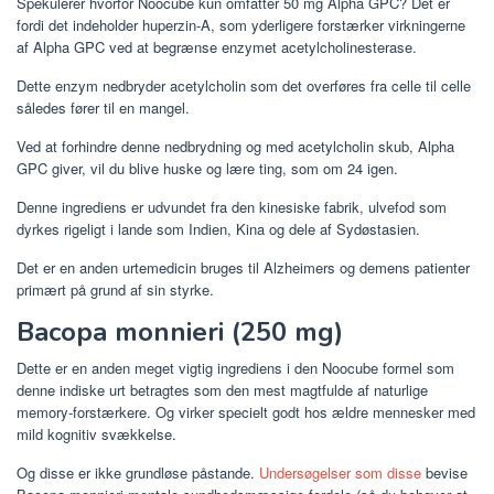
Spekulerer hvorfor Noocube kun omfatter 50 mg Alpha GPC? Det er
fordi det indeholder huperzin-A, som yderligere forstærker virkningerne
af Alpha GPC ved at begrænse enzymet acetylcholinesterase.
Dette enzym nedbryder acetylcholin som det overføres fra celle til celle
således fører til en mangel.
Ved at forhindre denne nedbrydning og med acetylcholin skub, Alpha
GPC giver, vil du blive huske og lære ting, som om 24 igen.
Denne ingrediens er udvundet fra den kinesiske fabrik, ulvefod som
dyrkes rigeligt i lande som Indien, Kina og dele af Sydøstasien.
Det er en anden urtemedicin bruges til Alzheimers og demens patienter
primært på grund af sin styrke.
Bacopa monnieri (250 mg)
Dette er en anden meget vigtig ingrediens i den Noocube formel som
denne indiske urt betragtes som den mest magtfulde af naturlige
memory-forstærkere. Og virker specielt godt hos ældre mennesker med
mild kognitiv svækkelse.
Og disse er ikke grundløse påstande.
Undersøgelser som disse
bevise