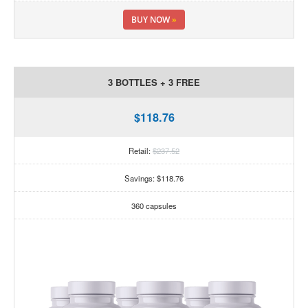
BUY NOW
»
3 BOTTLES + 3 FREE
$118.76
Retail:
$237.52
Savings: $118.76
360 capsules