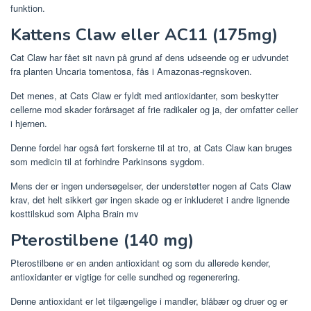
funktion.
Kattens Claw eller AC11 (175mg)
Cat Claw har fået sit navn på grund af dens udseende og er udvundet
fra planten Uncaria tomentosa, fås i Amazonas-regnskoven.
Det menes, at Cats Claw er fyldt med antioxidanter, som beskytter
cellerne mod skader forårsaget af frie radikaler og ja, der omfatter celler
i hjernen.
Denne fordel har også ført forskerne til at tro, at Cats Claw kan bruges
som medicin til at forhindre Parkinsons sygdom.
Mens der er ingen undersøgelser, der understøtter nogen af ​​Cats Claw
krav, det helt sikkert gør ingen skade og er inkluderet i andre lignende
kosttilskud som Alpha Brain mv
Pterostilbene (140 mg)
Pterostilbene er en anden antioxidant og som du allerede kender,
antioxidanter er vigtige for celle sundhed og regenerering.
Denne antioxidant er let tilgængelige i mandler, blåbær og druer og er