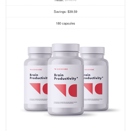
Savings: $39.59
180 capsules