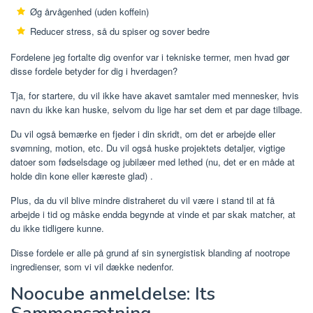
Øg årvågenhed (uden koffein)
Reducer stress, så du spiser og sover bedre
Fordelene jeg fortalte dig ovenfor var i tekniske termer, men hvad gør
disse fordele betyder for dig i hverdagen?
Tja, for startere, du vil ikke have akavet samtaler med mennesker, hvis
navn du ikke kan huske, selvom du lige har set dem et par dage tilbage.
Du vil også bemærke en fjeder i din skridt, om det er arbejde eller
svømning, motion, etc. Du vil også huske projektets detaljer, vigtige
datoer som fødselsdage og jubilæer med lethed (nu, det er en måde at
holde din kone eller kæreste glad) .
Plus, da du vil blive mindre distraheret du vil være i stand til at få
arbejde i tid og måske endda begynde at vinde et par skak matcher, at
du ikke tidligere kunne.
Disse fordele er alle på grund af sin synergistisk blanding af nootrope
ingredienser, som vi vil dække nedenfor.
Noocube anmeldelse: Its