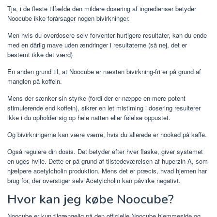
Tja, i de fleste tilfælde den mildere dosering af ingredienser betyder
Noocube ikke forårsager nogen bivirkninger.
Men hvis du overdosere selv forventer hurtigere resultater, kan du ende
med en dårlig mave uden ændringer i resultaterne (så nej, det er
bestemt ikke det værd)
En anden grund til, at Noocube er næsten bivirkning-fri er på grund af
manglen på koffein.
Mens der sænker sin styrke (fordi der er næppe en mere potent
stimulerende end koffein), sikrer en let mistiming i dosering resulterer
ikke i du opholder sig op hele natten eller følelse oppustet.
Og bivirkningerne kan være værre, hvis du allerede er hooked på kaffe.
Også regulere din dosis. Det betyder efter hver flaske, giver systemet
en uges hvile. Dette er på grund af tilstedeværelsen af ​​huperzin-A, som
hjælpere acetylcholin produktion. Mens det er præcis, hvad hjernen har
brug for, der overstiger selv Acetylcholin kan påvirke negativt.
Hvor kan jeg købe Noocube?
Noocube er kun tilgængelig på den officielle Noocube hjemmeside og