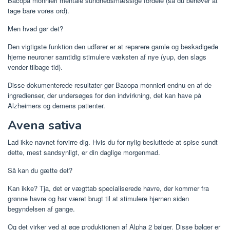
Bacopa monnieri mentale sundhedsmæssige fordele (så du behøver at
tage bare vores ord).
Men hvad gør det?
Den vigtigste funktion den udfører er at reparere gamle og beskadigede
hjerne neuroner samtidig stimulere væksten af ​​nye (yup, den slags
vender tilbage tid).
Disse dokumenterede resultater gør Bacopa monnieri endnu en af ​​de
ingredienser, der undersøges for den indvirkning, det kan have på
Alzheimers og demens patienter.
Avena sativa
Lad ikke navnet forvirre dig. Hvis du for nylig besluttede at spise sundt
dette, mest sandsynligt, er din daglige morgenmad.
Så kan du gætte det?
Kan ikke? Tja, det er vægttab specialiserede havre, der kommer fra
grønne havre og har været brugt til at stimulere hjernen siden
begyndelsen af ​​gange.
Og det virker ved at øge produktionen af ​​Alpha 2 bølger. Disse bølger er