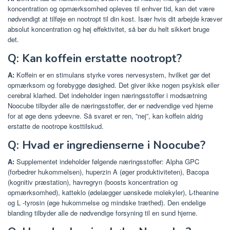
koncentration og opmærksomhed opleves til enhver tid, kan det være
nødvendigt at tilføje en nootropt til din kost. Især hvis dit arbejde kræver
absolut koncentration og høj effektivitet, så bør du helt sikkert bruge
det.
Q: Kan koffein erstatte nootropt?
A:
Koffein er en stimulans styrke vores nervesystem, hvilket gør det
opmærksom og forebygge døsighed. Det giver ikke nogen psykisk eller
cerebral klarhed. Det indeholder ingen næringsstoffer i modsætning
Noocube tilbyder alle de næringsstoffer, der er nødvendige ved hjerne
for at øge dens ydeevne. Så svaret er ren, ”nej”, kan koffein aldrig
erstatte de nootrope kosttilskud.
Q: Hvad er ingredienserne i Noocube?
A:
Supplementet indeholder følgende næringsstoffer: Alpha GPC
(forbedrer hukommelsen), huperzin A (øger produktiviteten), Bacopa
(kognitiv præstation), havregryn (boosts koncentration og
opmærksomhed), katteklo (ødelægger uønskede molekyler), L-theanine
og L -tyrosin (øge hukommelse og mindske træthed). Den endelige
blanding tilbyder alle de nødvendige forsyning til en sund hjerne.