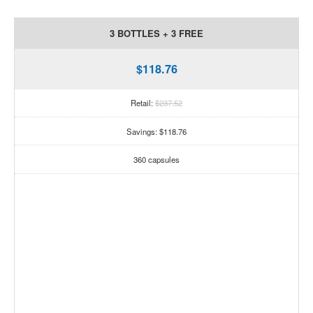
3 BOTTLES + 3 FREE
$118.76
Retail:
$237.52
Savings: $118.76
360 capsules