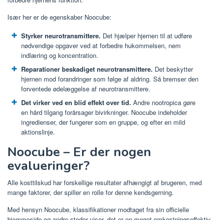
Især her er de egenskaber Noocube:
Styrker neurotransmittere.
Det hjælper hjernen til at udføre
nødvendige opgaver ved at forbedre hukommelsen, nem
indlæring og koncentration.
Reparationer beskadiget neurotransmittere.
Det beskytter
hjernen mod forandringer som følge af aldring. Så bremser den
forventede ødelæggelse af neurotransmittere.
Det virker ved en blid effekt over tid.
Andre nootropica gøre
en hård tilgang forårsager bivirkninger. Noocube indeholder
ingredienser, der fungerer som en gruppe, og efter en mild
aktionslinje.
Noocube – Er der nogen
evalueringer?
Alle kosttilskud har forskellige resultater afhængigt af brugeren, med
mange faktorer, der spiller en rolle for denne kendsgerning.
Med hensyn Noocube, klassifikationer modtaget fra sin officielle
hjemmeside og andre steder viser, det er en meget omkostningseffektiv