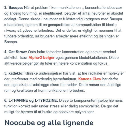
3. Bacopa:
Når et problem i kommunikationen ,, koncentrationsbesvær
og åndelig forvirring, er identificeret, betyder et antal neuroner er absolut
ødelagt. Denne skade i neuroner er fuldstændig korrigeres med Bacopa
s bacosider, og som til en genoprettelse af kommunikation til ideelle
niveau, så ydeevne forbedres. Det er derfor, er vigtigt for neuroner til at
fungere ordentligt, så brugeren arbejder mere effektivt og løsningen er
Bacopa.
4. Oat Straw:
Oats halm forbedrer koncentration og samlet cerebral
aktivitet. Især
Alpha-2 bølger
øges gennem blodcirkulationen. Disse
aktiverede bølger gør du føler en højere koncentration og fokus.
5. katteklo:
Kliniske undersøgelser har vist, at frie radikaler er molekyler
der interfererer med ordentlig hjernefunktion.
Kattens Claw
har derfor
den egenskab at ødelægge disse frie rødder. Dette renser den åndelige
rum og kvaliteten af kommunikationen forbedres.
6. L-THANINE og L-TYROZINE:
Disse to komponenter hjælpe hjernens
funktion korrekt selv under stress eller dårlig søvnkvalitet. De gør det
muligt for hjernen til at huske og opbevare oplysninger.
Noocube og alle lignende