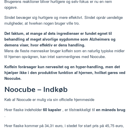
Brugerens reaktioner bliver hurtigere og selv-fokus er nu en nem
opgave.
Sindet bevæger sig hurtigere og mere effektivt. Sindet opnår uendelige
muligheder, at hverken nogen bruger ville tro.
Det faktum, at mange af dets ingredienser er fundet egnet til
behandling af meget alvorlige sygdomme som Alzheimers og
demens viser, hvor effektiv er dens handling.
Mens de fleste mennesker bruger koffein som en naturlig typiske midler
til hjernen opvågnen, kan intet sammenlignes med Noocube.
Koffein forårsager kun nervøsitet og en hyper-handling, men det
hjælper ikke i den produktive funktion af hjernen, hvilket gøres ved
Noocube.
Noocube – Indkøb
Køb af Noocude er mulig via sin officielle hjemmeside
Hver flaske indeholder
60 kapsler
, er tilstrækkeligt til
en måneds brug
.
Hver flaske kommer på 34,31 euro, i stedet for start pris på 45,75 euro,