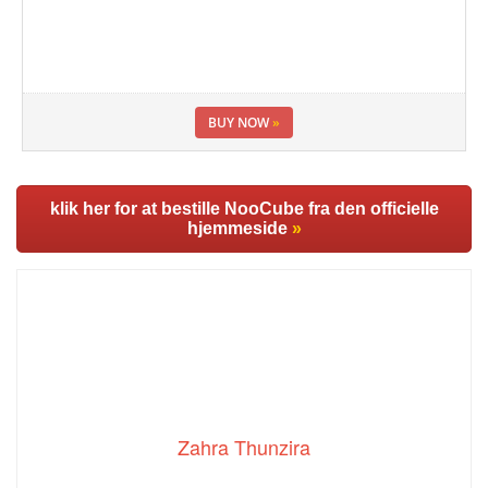
BUY NOW
»
klik her for at bestille NooCube fra den officielle
hjemmeside
»
Zahra Thunzira