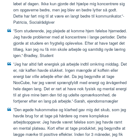
løbet af dagen. Ikke kun gjorde det hjælpe mig koncentrere sig
om opgaverne bedre, men jeg blev en bedre lytter så godt.
Dette har ført mig til at være en langt bedre til kommunikator.”-
Patricia, Socialrådgiver
”Som studerende, jeg plejede at komme hjem følelse hjernedød.
Jeg havde problemer med at koncentrere i lange perioder. Dette
gjorde at studere en frygtelig oplevelse. Efter at have taget det
tillæg, kan jeg nu få min skole arbejde og samtidig nyde læring
igen.”-Bradley, Student
”Jeg har altid følt energisk på arbejde indtil omkring middag. Det
er, når kaffen havde slukket. Ingen mængde af koffein eller
energi bar ville arbejde efter det. Da jeg begyndte at tage
NooCube, har jeg været sprængfyldt med energi og årvågenhed
hele dagen lang. Det er rart at have nok fysisk og mental energi
til at give mine børn den tid og udelte opmærksomhed, de
fortjener efter en lang på arbejde.”-Sarah, ejendomsmægler
”Den øgede hukommelse og klarhed gav mig det skub, som jeg
havde brug for at tage på hårdere og mere komplekse
arbejdsopgaver. Jeg havde været følelse som jeg havde ramt
en mental plateau. Kort efter at tage produktet, jeg begyndte at
lægge mærke til positive effekter. Inden for 3 måneder, jeg fik