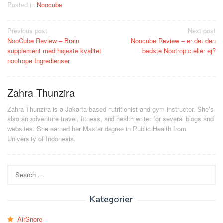
Posted in
Noocube
Post
Previous post
Next post
NooCube Review – Brain
Noocube Review – er det den
navigation
supplement med højeste kvalitet
bedste Nootropic eller ej?
nootrope Ingredienser
Zahra Thunzira
Zahra Thunzira is a Jakarta-based nutritionist and gym instructor. She’s
also an adventure travel, fitness, and health writer for several blogs and
websites. She earned her Master degree in Public Health from
University of Indonesia.
Search
for:
Kategorier
AirSnore