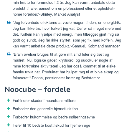
min første forfremmelse i 2 år. Jeg kan varmt anbefale dette
produkt til alle, uanset om en professionel eller et ophold-at-
home forælder.”-Shirley, Market Analyst
”Jeg forventede effekterne at være magen til den, en energidrik.
Jeg kan ikke tro, hvor forkert jeg var. Der er så meget mere end
det. Koffein kan hjælpe med energi, men tillægget gjort mig så
godt og sundt. Jeg får ikke styrtet, som jeg fik med koffein. Jeg
kan varmt anbefale dette produkt.”-Samuel, Købmand manager
”Brain øvelser bruges til at gøre mit sind føler sig træt og
mudret. Nu, logiske gåder, krydsord, og sudoku er nogle af
mine foretrukne aktiviteter! Jeg har også kommet til at elske
familie trivia nat. Produktet har hjulpet mig til at blive skarp og
fokuseret.”-Donna, pensioneret lærer og Bedstemor
Noocube – fordele
Forhindrer skader i neurotransmittere
Forbedrer den generelle hjernefunktion
Forbedrer hukommelse og bedre indlæringsevne
Hører til 10 bedste kosttilskud for hjernen øge