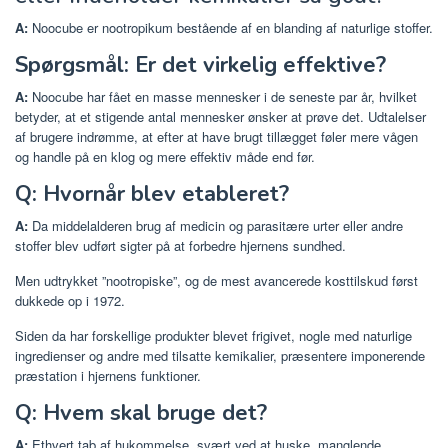
A:
Noocube er nootropikum bestående af en blanding af naturlige stoffer.
Spørgsmål: Er det virkelig effektive?
A:
Noocube har fået en masse mennesker i de seneste par år, hvilket
betyder, at et stigende antal mennesker ønsker at prøve det. Udtalelser
af brugere indrømme, at efter at have brugt tillægget føler mere vågen
og handle på en klog og mere effektiv måde end før.
Q: Hvornår blev etableret?
A:
Da middelalderen brug af medicin og parasitære urter eller andre
stoffer blev udført sigter på at forbedre hjernens sundhed.
Men udtrykket ”nootropiske”, og de mest avancerede kosttilskud først
dukkede op i 1972.
Siden da har forskellige produkter blevet frigivet, nogle med naturlige
ingredienser og andre med tilsatte kemikalier, præsentere imponerende
præstation i hjernens funktioner.
Q: Hvem skal bruge det?
A:
Ethvert tab af hukommelse, svært ved at huske, manglende