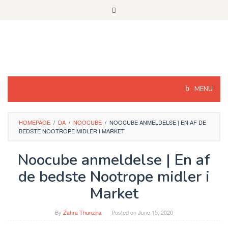
Skip
to
content
MENU
HOMEPAGE
/
DA
/
NOOCUBE
/
NOOCUBE ANMELDELSE | EN AF DE
BEDSTE NOOTROPE MIDLER I MARKET
Noocube anmeldelse | En af
de bedste Nootrope midler i
Market
By
Zahra Thunzira
Posted on
June 15, 2020