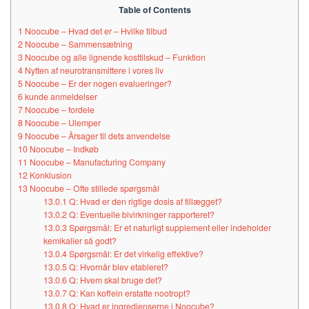
Table of Contents
1
Noocube – Hvad det er – Hvilke tilbud
2
Noocube – Sammensætning
3
Noocube og alle lignende kosttilskud – Funktion
4
Nytten af ​​neurotransmittere i vores liv
5
Noocube – Er der nogen evalueringer?
6
kunde anmeldelser
7
Noocube – fordele
8
Noocube – Ulemper
9
Noocube – Årsager til dets anvendelse
10
Noocube – Indkøb
11
Noocube – Manufacturing Company
12
Konklusion
13
Noocube – Ofte stillede spørgsmål
13.0.1
Q: Hvad er den rigtige dosis af tillægget?
13.0.2
Q: Eventuelle bivirkninger rapporteret?
13.0.3
Spørgsmål: Er et naturligt supplement eller indeholder
kemikalier så godt?
13.0.4
Spørgsmål: Er det virkelig effektive?
13.0.5
Q: Hvornår blev etableret?
13.0.6
Q: Hvem skal bruge det?
13.0.7
Q: Kan koffein erstatte nootropt?
13.0.8
Q: Hvad er ingredienserne i Noocube?