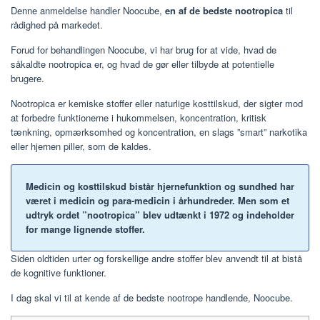
Denne anmeldelse handler Noocube,
en af de bedste nootropica
til
rådighed på markedet.
Forud for behandlingen Noocube, vi har brug for at vide, hvad de
såkaldte nootropica er, og hvad de gør eller tilbyde at potentielle
brugere.
Nootropica er kemiske stoffer eller naturlige kosttilskud, der sigter mod
at forbedre funktionerne i hukommelsen, koncentration, kritisk
tænkning, opmærksomhed og koncentration, en slags ”smart” narkotika
eller hjernen piller, som de kaldes.
Medicin og kosttilskud bistår hjernefunktion og sundhed har
været i medicin og para-medicin i århundreder. Men som et
udtryk ordet ”nootropica” blev udtænkt i 1972 og indeholder
for mange lignende stoffer.
Siden oldtiden urter og forskellige andre stoffer blev anvendt til at bistå
de kognitive funktioner.
I dag skal vi til at kende af de bedste nootrope handlende, Noocube.