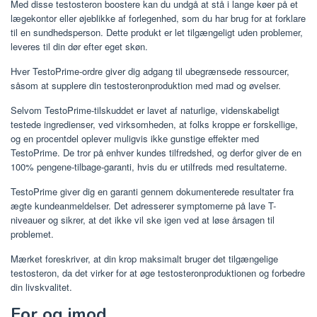
Med disse testosteron boostere kan du undgå at stå i lange køer på et
lægekontor eller øjeblikke af forlegenhed, som du har brug for at forklare
til en sundhedsperson. Dette produkt er let tilgængeligt uden problemer,
leveres til din dør efter eget skøn.
Hver TestoPrime-ordre giver dig adgang til ubegrænsede ressourcer,
såsom at supplere din testosteronproduktion med mad og øvelser.
Selvom TestoPrime-tilskuddet er lavet af naturlige, videnskabeligt
testede ingredienser, ved virksomheden, at folks kroppe er forskellige,
og en procentdel oplever muligvis ikke gunstige effekter med
TestoPrime. De tror på enhver kundes tilfredshed, og derfor giver de en
100% pengene-tilbage-garanti, hvis du er utilfreds med resultaterne.
TestoPrime giver dig en garanti gennem dokumenterede resultater fra
ægte kundeanmeldelser. Det adresserer symptomerne på lave T-
niveauer og sikrer, at det ikke vil ske igen ved at løse årsagen til
problemet.
Mærket foreskriver, at din krop maksimalt bruger det tilgængelige
testosteron, da det virker for at øge testosteronproduktionen og forbedre
din livskvalitet.
For og imod