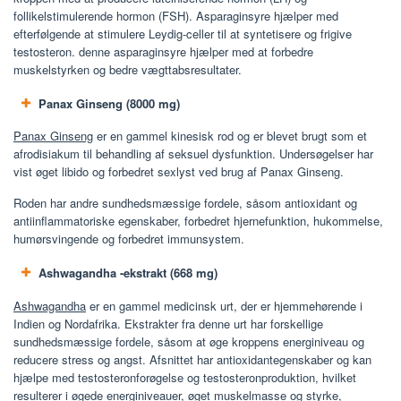
follikelstimulerende hormon (FSH). Asparaginsyre hjælper med
efterfølgende at stimulere Leydig-celler til at syntetisere og frigive
testosteron. denne asparaginsyre hjælper med at forbedre
muskelstyrken og bedre vægttabsresultater.
Panax Ginseng (8000 mg)
Panax Ginseng
er en gammel kinesisk rod og er blevet brugt som et
afrodisiakum til behandling af seksuel dysfunktion. Undersøgelser har
vist øget libido og forbedret sexlyst ved brug af Panax Ginseng.
Roden har andre sundhedsmæssige fordele, såsom antioxidant og
antiinflammatoriske egenskaber, forbedret hjernefunktion, hukommelse,
humørsvingende og forbedret immunsystem.
Ashwagandha -ekstrakt (668 mg)
Ashwagandha
er en gammel medicinsk urt, der er hjemmehørende i
Indien og Nordafrika. Ekstrakter fra denne urt har forskellige
sundhedsmæssige fordele, såsom at øge kroppens energiniveau og
reducere stress og angst. Afsnittet har antioxidantegenskaber og kan
hjælpe med testosteronforøgelse og testosteronproduktion, hvilket
resulterer i øgede energiniveauer, øget muskelmasse og styrke,