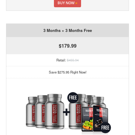
BUY NOW
»
3 Months + 3 Months Free
$179.99
Retail:
$455.94
Save $275.95 Right Now!