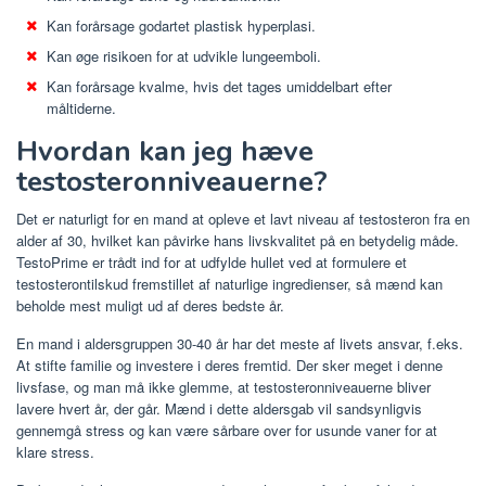
Kan forårsage godartet plastisk hyperplasi.
Kan øge risikoen for at udvikle lungeemboli.
Kan forårsage kvalme, hvis det tages umiddelbart efter
måltiderne.
Hvordan kan jeg hæve
testosteronniveauerne?
Det er naturligt for en mand at opleve et lavt niveau af testosteron fra en
alder af 30, hvilket kan påvirke hans livskvalitet på en betydelig måde.
TestoPrime er trådt ind for at udfylde hullet ved at formulere et
testosterontilskud fremstillet af naturlige ingredienser, så mænd kan
beholde mest muligt ud af deres bedste år.
En mand i aldersgruppen 30-40 år har det meste af livets ansvar, f.eks.
At stifte familie og investere i deres fremtid. Der sker meget i denne
livsfase, og man må ikke glemme, at testosteronniveauerne bliver
lavere hvert år, der går. Mænd i dette aldersgab vil sandsynligvis
gennemgå stress og kan være sårbare over for usunde vaner for at
klare stress.