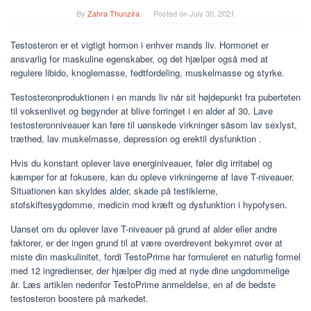
By
Zahra Thunzira
Posted on
July 30, 2021
Testosteron er et vigtigt hormon i enhver mands liv. Hormonet er
ansvarlig for maskuline egenskaber, og det hjælper også med at
regulere libido, knoglemasse, fedtfordeling, muskelmasse og styrke.
Testosteronproduktionen i en mands liv når sit højdepunkt fra puberteten
til voksenlivet og begynder at blive forringet i en alder af 30. Lave
testosteronniveauer kan føre til uønskede virkninger såsom lav sexlyst,
træthed, lav muskelmasse, depression og erektil dysfunktion .
Hvis du konstant oplever lave energiniveauer, føler dig irritabel og
kæmper for at fokusere, kan du opleve virkningerne af lave T-niveauer.
Situationen kan skyldes alder, skade på testiklerne,
stofskiftesygdomme, medicin mod kræft og dysfunktion i hypofysen.
Uanset om du oplever lave T-niveauer på grund af alder eller andre
faktorer, er der ingen grund til at være overdrevent bekymret over at
miste din maskulinitet, fordi TestoPrime har formuleret en naturlig formel
med 12 ingredienser, der hjælper dig med at nyde dine ungdommelige
år. Læs artiklen nedenfor TestoPrime anmeldelse, en af ​​de bedste
testosteron boostere på markedet.