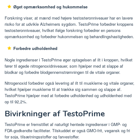
Øget opmærksomhed og hukommelse
Forskning viser, at mænd med højere testosteronniveauer har en lavere
risiko for at udvikle Alzheimers sygdom. TestoPrime forbedrer kroppens
testosteronniveauer, hvilket ifølge forskning forbedrer en persons
opmærksomhed og forbedrer hukommelsen og behandlingshastigheden.
Forbedre udholdenhed
Nogle ingredienser i TestoPrime øger optagelsen af ​​ilt i kroppen, hvilket
fører til øgede nitrogenoxidniveauer, som hjælper med at slappe af
blodkar og forbedre blodgennemstrømningen til de vitale organer.
Nitrogenoxid forbedrer også levering af ilt til musklerne og vitale organer,
hvilket hjælper musklerne til at trække sig sammen og slappe af.
TestoPrime hjælper med at forbedre udholdenhed og udholdenhed med
op til 92,2%.
Bivirkninger af TestoPrime
TestoPrime er fremstillet af naturligt hentede ingredienser i GMP- og
FDA-godkendte faciliteter. Tilskuddet er også GMO-frit, vegansk og fri
for soja, tilsætningsstoffer og farvestoffer.