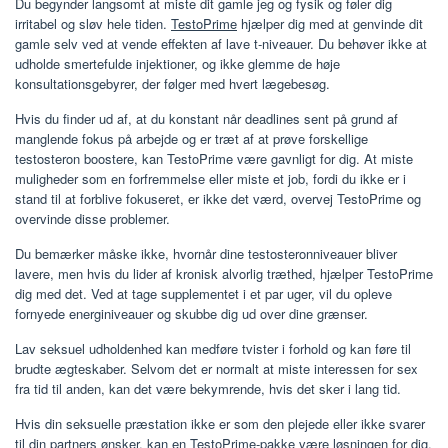
Du begynder langsomt at miste dit gamle jeg og fysik og føler dig
irritabel og sløv hele tiden.
TestoPrime
hjælper dig med at genvinde dit
gamle selv ved at vende effekten af ​​lave t-niveauer. Du behøver ikke at
udholde smertefulde injektioner, og ikke glemme de høje
konsultationsgebyrer, der følger med hvert lægebesøg.
Hvis du finder ud af, at du konstant når deadlines sent på grund af
manglende fokus på arbejde og er træt af at prøve forskellige
testosteron boostere, kan TestoPrime være gavnligt for dig. At miste
muligheder som en forfremmelse eller miste et job, fordi du ikke er i
stand til at forblive fokuseret, er ikke det værd, overvej TestoPrime og
overvinde disse problemer.
Du bemærker måske ikke, hvornår dine testosteronniveauer bliver
lavere, men hvis du lider af kronisk alvorlig træthed, hjælper TestoPrime
dig med det. Ved at tage supplementet i et par uger, vil du opleve
fornyede energiniveauer og skubbe dig ud over dine grænser.
Lav seksuel udholdenhed kan medføre tvister i forhold og kan føre til
brudte ægteskaber. Selvom det er normalt at miste interessen for sex
fra tid til anden, kan det være bekymrende, hvis det sker i lang tid.
Hvis din seksuelle præstation ikke er som den plejede eller ikke svarer
til din partners ønsker, kan en TestoPrime-pakke være løsningen for dig.