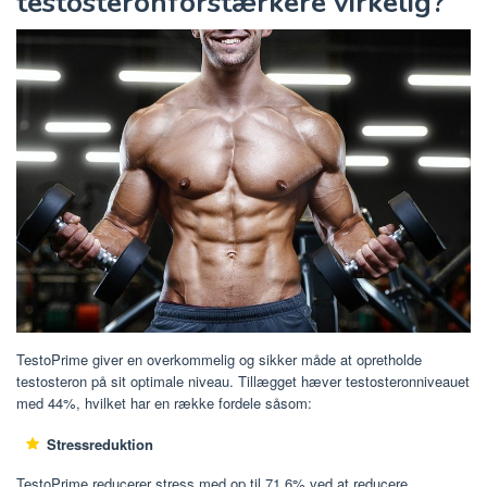
testosteronforstærkere virkelig?
TestoPrime giver en overkommelig og sikker måde at opretholde
testosteron på sit optimale niveau. Tillægget hæver testosteronniveauet
med 44%, hvilket har en række fordele såsom:
Stressreduktion
TestoPrime reducerer stress med op til 71,6% ved at reducere