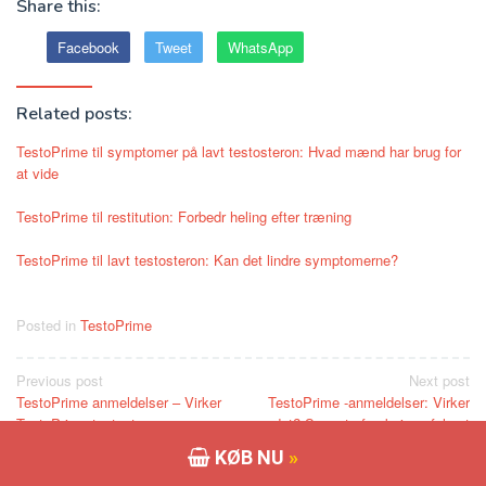
Share this:
Facebook
Tweet
WhatsApp
Related posts:
TestoPrime til symptomer på lavt testosteron: Hvad mænd har brug for
at vide
TestoPrime til restitution: Forbedr heling efter træning
TestoPrime til lavt testosteron: Kan det lindre symptomerne?
Posted in
TestoPrime
Post
Previous post
Next post
TestoPrime anmeldelser – Virker
TestoPrime -anmeldelser: Virker
navigation
TestoPrime testosteron
det? Seneste forskning afsløret
boosterpiller virkelig?
KØB NU
»