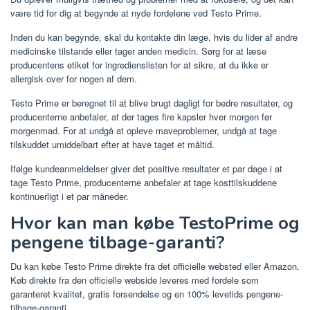
være tid for dig at begynde at nyde fordelene ved Testo Prime.
Inden du kan begynde, skal du kontakte din læge, hvis du lider af andre
medicinske tilstande eller tager anden medicin. Sørg for at læse
producentens etiket for ingredienslisten for at sikre, at du ikke er
allergisk over for nogen af ​​dem.
Testo Prime er beregnet til at blive brugt dagligt for bedre resultater, og
producenterne anbefaler, at der tages fire kapsler hver morgen før
morgenmad. For at undgå at opleve maveproblemer, undgå at tage
tilskuddet umiddelbart efter at have taget et måltid.
Ifølge kundeanmeldelser giver det positive resultater et par dage i at
tage Testo Prime, producenterne anbefaler at tage kosttilskuddene
kontinuerligt i et par måneder.
Hvor kan man købe TestoPrime og
pengene tilbage-garanti?
Du kan købe Testo Prime direkte fra det officielle websted eller Amazon.
Køb direkte fra den officielle webside leveres med fordele som
garanteret kvalitet, gratis forsendelse og en 100% levetids pengene-
tilbage-garanti.