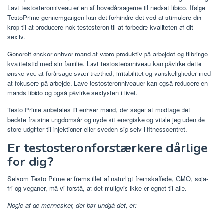
Lavt testosteronniveau er en af ​​hovedårsagerne til nedsat libido. Ifølge
TestoPrime-gennemgangen kan det forhindre det ved at stimulere din
krop til at producere nok testosteron til at forbedre kvaliteten af ​​dit
sexliv.
Generelt ønsker enhver mand at være produktiv på arbejdet og tilbringe
kvalitetstid med sin familie. Lavt testosteronniveau kan påvirke dette
ønske ved at forårsage svær træthed, irritabilitet og vanskeligheder med
at fokusere på arbejde. Lave testosteronniveauer kan også reducere en
mands libido og også påvirke sexlysten i livet.
Testo Prime anbefales til enhver mand, der søger at modtage det
bedste fra sine ungdomsår og nyde sit energiske og vitale jeg uden de
store udgifter til injektioner eller sveden sig selv i fitnesscentret.
Er testosteronforstærkere dårlige
for dig?
Selvom Testo Prime er fremstillet af naturligt fremskaffede, GMO, soja-
fri og veganer, må vi forstå, at det muligvis ikke er egnet til alle.
Nogle af de mennesker, der bør undgå det, er: