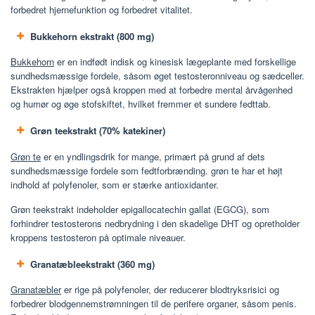
forbedret hjernefunktion og forbedret vitalitet.
Bukkehorn ekstrakt (800 mg)
Bukkehorn
er en indfødt indisk og kinesisk lægeplante med forskellige
sundhedsmæssige fordele, såsom øget testosteronniveau og sædceller.
Ekstrakten hjælper også kroppen med at forbedre mental årvågenhed
og humør og øge stofskiftet, hvilket fremmer et sundere fedttab.
Grøn teekstrakt (70% katekiner)
Grøn te
er en yndlingsdrik for mange, primært på grund af dets
sundhedsmæssige fordele som fedtforbrænding. grøn te har et højt
indhold af polyfenoler, som er stærke antioxidanter.
Grøn teekstrakt indeholder epigallocatechin gallat (EGCG), som
forhindrer testosterons nedbrydning i den skadelige DHT og opretholder
kroppens testosteron på optimale niveauer.
Granatæbleekstrakt (360 mg)
Granatæbler
er rige på polyfenoler, der reducerer blodtryksrisici og
forbedrer blodgennemstrømningen til de perifere organer, såsom penis.