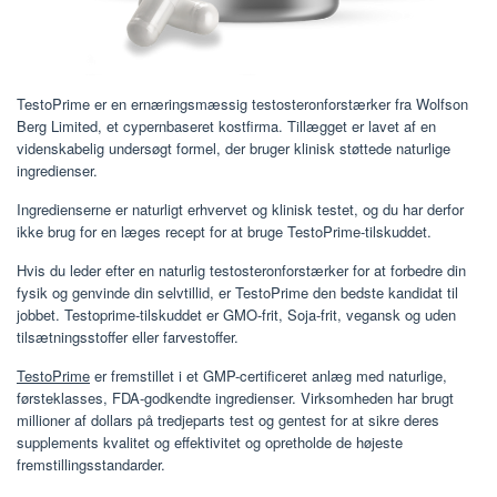
TestoPrime er en ernæringsmæssig testosteronforstærker fra Wolfson
Berg Limited, et cypernbaseret kostfirma. Tillægget er lavet af en
videnskabelig undersøgt formel, der bruger klinisk støttede naturlige
ingredienser.
Ingredienserne er naturligt erhvervet og klinisk testet, og du har derfor
ikke brug for en læges recept for at bruge TestoPrime-tilskuddet.
Hvis du leder efter en naturlig testosteronforstærker for at forbedre din
fysik og genvinde din selvtillid, er TestoPrime den bedste kandidat til
jobbet. Testoprime-tilskuddet er GMO-frit, Soja-frit, vegansk og uden
tilsætningsstoffer eller farvestoffer.
TestoPrime
er fremstillet i et GMP-certificeret anlæg med naturlige,
førsteklasses, FDA-godkendte ingredienser. Virksomheden har brugt
millioner af dollars på tredjeparts test og gentest for at sikre deres
supplements kvalitet og effektivitet og opretholde de højeste
fremstillingsstandarder.