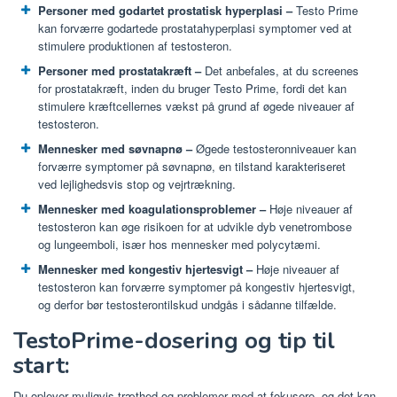
Personer med godartet prostatisk hyperplasi –
Testo Prime
kan forværre godartede prostatahyperplasi symptomer ved at
stimulere produktionen af ​​testosteron.
Personer med prostatakræft –
Det anbefales, at du screenes
for prostatakræft, inden du bruger Testo Prime, fordi det kan
stimulere kræftcellernes vækst på grund af øgede niveauer af
testosteron.
Mennesker med søvnapnø –
Øgede testosteronniveauer kan
forværre symptomer på søvnapnø, en tilstand karakteriseret
ved lejlighedsvis stop og vejrtrækning.
Mennesker med koagulationsproblemer –
Høje niveauer af
testosteron kan øge risikoen for at udvikle dyb venetrombose
og lungeemboli, især hos mennesker med polycytæmi.
Mennesker med kongestiv hjertesvigt –
Høje niveauer af
testosteron kan forværre symptomer på kongestiv hjertesvigt,
og derfor bør testosterontilskud undgås i sådanne tilfælde.
TestoPrime-dosering og tip til
start:
Du oplever muligvis træthed og problemer med at fokusere, og det kan