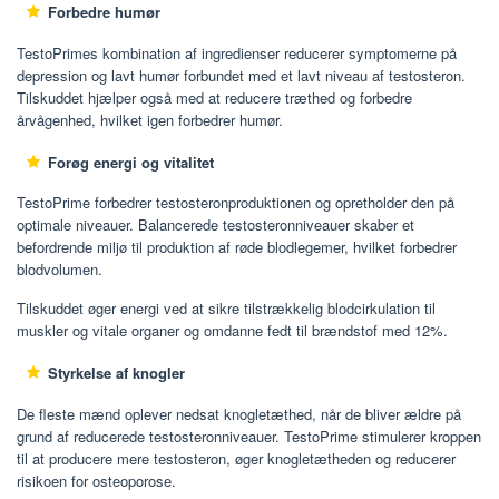
Forbedre humør
TestoPrimes kombination af ingredienser reducerer symptomerne på
depression og lavt humør forbundet med et lavt niveau af testosteron.
Tilskuddet hjælper også med at reducere træthed og forbedre
årvågenhed, hvilket igen forbedrer humør.
Forøg energi og vitalitet
TestoPrime forbedrer testosteronproduktionen og opretholder den på
optimale niveauer. Balancerede testosteronniveauer skaber et
befordrende miljø til produktion af røde blodlegemer, hvilket forbedrer
blodvolumen.
Tilskuddet øger energi ved at sikre tilstrækkelig blodcirkulation til
muskler og vitale organer og omdanne fedt til brændstof med 12%.
Styrkelse af knogler
De fleste mænd oplever nedsat knogletæthed, når de bliver ældre på
grund af reducerede testosteronniveauer. TestoPrime stimulerer kroppen
til at producere mere testosteron, øger knogletætheden og reducerer
risikoen for osteoporose.