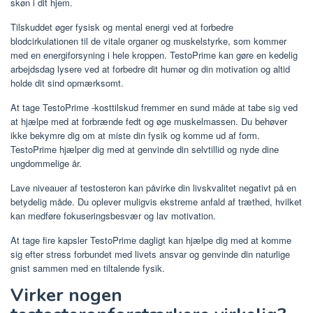
skøn i dit hjem.
Tilskuddet øger fysisk og mental energi ved at forbedre
blodcirkulationen til de vitale organer og muskelstyrke, som kommer
med en energiforsyning i hele kroppen. TestoPrime kan gøre en kedelig
arbejdsdag lysere ved at forbedre dit humør og din motivation og altid
holde dit sind opmærksomt.
At tage TestoPrime -kosttilskud fremmer en sund måde at tabe sig ved
at hjælpe med at forbrænde fedt og øge muskelmassen. Du behøver
ikke bekymre dig om at miste din fysik og komme ud af form.
TestoPrime hjælper dig med at genvinde din selvtillid og nyde dine
ungdommelige år.
Lave niveauer af testosteron kan påvirke din livskvalitet negativt på en
betydelig måde. Du oplever muligvis ekstreme anfald af træthed, hvilket
kan medføre fokuseringsbesvær og lav motivation.
At tage fire kapsler TestoPrime dagligt kan hjælpe dig med at komme
sig efter stress forbundet med livets ansvar og genvinde din naturlige
gnist sammen med en tiltalende fysik.
Virker nogen