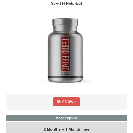
Save $16 Right Now!
BUY NOW
»
Most Popular
2 Months + 1 Month Free