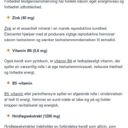
Forbedret blodgennemstrømning har fordele såsom øget energiniveau og
forbedret udholdenhed.
Zink (40 mg)
Zink
er et essentielt mineral i en mands reproduktive sundhed.
Elementet hjælper med at producere vigtige reproduktive hormoner
såsom testosteron og sænker testosteronomdannelsen til østradiol.
Vitamin B6 (5,6 mg)
Også kendt som pyridoxin, er
vitamin B6
et fedtopløseligt vitamin, der
spiller en væsentlig rolle i at øge testosteronniveauet, reducere træthed
og forbedre energi.
B5 -vitamin
B5 -vitamin
eller pantothensyre spiller en afgørende rolle i omdannelsen
af ​​fedt til energi, fremmer en sund måde at tabe sig på og holder
kroppen revitaliseret og energisk.
Hvidløgsekstrakt (1200 mg)
Hvidløgsekstrakter
indeholder en forbindelse kendt som allicin, som