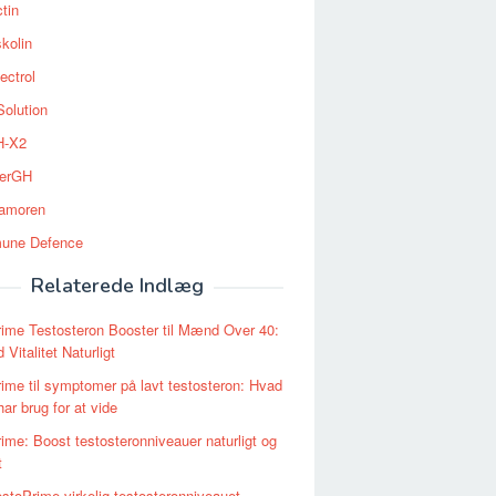
tin
kolin
ectrol
Solution
-X2
erGH
tamoren
une Defence
Relaterede Indlæg
ime Testosteron Booster til Mænd Over 40:
Vitalitet Naturligt
ime til symptomer på lavt testosteron: Hvad
r brug for at vide
ime: Boost testosteronniveauer naturligt og
t
stoPrime virkelig testosteronniveauet