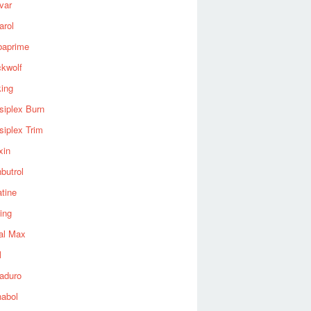
var
arol
baprime
ckwolf
king
siplex Burn
siplex Trim
xin
butrol
tine
ing
al Max
l
aduro
nabol