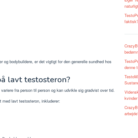
naturlig
TestoPr
faktisk
CrazyBu
bedømme
TestoP
r og bodybuildere, er det vigtigt for den generelle sundhed hos
denne t
TestoMA
 lavt testosteron?
Sustano
variere fra person til person og kan udvikle sig gradvist over tid.
Vidensk
kvinder
 med lavt testosteron, inkluderer:
CrazyBu
arbejde