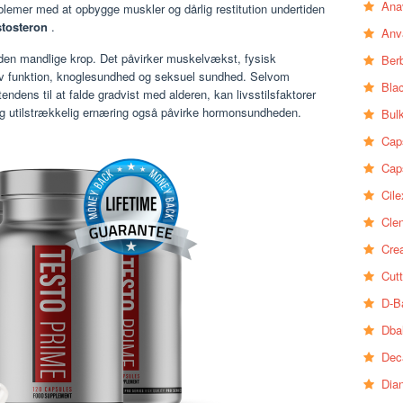
Ana
oblemer med at opbygge muskler og dårlig restitution undertiden
stosteron
.
Anv
i den mandlige krop. Det påvirker muskelvækst, fysisk
Ber
tiv funktion, knoglesundhed og seksuel sundhed. Selvom
Bla
tendens til at falde gradvist med alderen, kan livsstilsfaktorer
 og utilstrækkelig ernæring også påvirke hormonsundheden.
Bul
Cap
Cap
Cile
Clen
Crea
Cutt
D-B
Dba
Dec
Dia