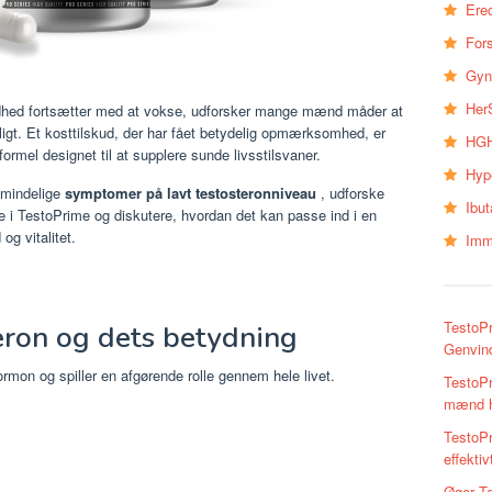
Erec
Fors
Gyn
Her
hed fortsætter med at vokse, udforsker mange mænd måder at
ligt. Et kosttilskud, der har fået betydelig opmærksomhed, er
HGH
ormel designet til at supplere sunde livsstilsvaner.
Hyp
lmindelige
symptomer på lavt testosteronniveau
, udforske
Ibu
e i TestoPrime og diskutere, hvordan det kan passe ind i en
og vitalitet.
Imm
TestoPr
teron og dets betydning
Genvind 
mon og spiller en afgørende rolle gennem hele livet.
TestoPr
mænd ha
TestoPr
effektiv
Øger Te