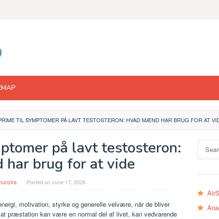
EMAP
RIME TIL SYMPTOMER PÅ LAVT TESTOSTERON: HVAD MÆND HAR BRUG FOR AT VI
ptomer på lavt testosteron:
Search
for:
har brug for at vide
hunzira
Posted on
June 17, 2026
Air
gi, motivation, styrke og generelle velvære, når de bliver
Ana
sat præstation kan være en normal del af livet, kan vedvarende