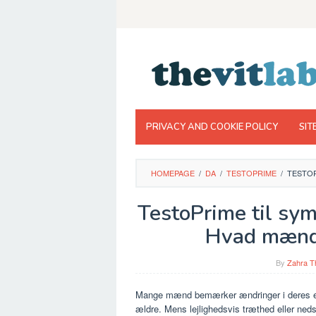
Skip
to
content
PRIVACY AND COOKIE POLICY
SIT
HOMEPAGE
/
DA
/
TESTOPRIME
/
TESTOP
TestoPrime til sym
Hvad mænd 
By
Zahra T
Mange mænd bemærker ændringer i deres ener
ældre. Mens lejlighedsvis træthed eller ned