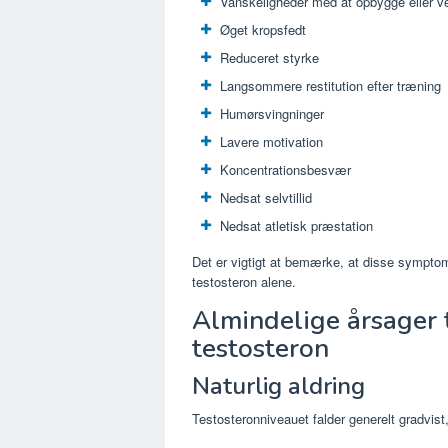
Vanskeligheder med at opbygge eller v
Øget kropsfedt
Reduceret styrke
Langsommere restitution efter træning
Humørsvingninger
Lavere motivation
Koncentrationsbesvær
Nedsat selvtillid
Nedsat atletisk præstation
Det er vigtigt at bemærke, at disse sympto
testosteron alene.
Almindelige årsager 
testosteron
Naturlig aldring
Testosteronniveauet falder generelt gradvis