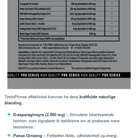
TestoPrimes effektivitet kommer fra dens
kraftfulde naturlige
blanding
:
D-asparaginsyre (2.000 mg)
– Stimulerer luteiniserende
hormon, som signalerer til testiklerne om at producere mere
testosteron.
Panax Ginseng
– Forbedrer libido, udholdenhed og energi,