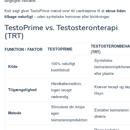
langsigtet velvære.
Kort sagt giver TestoPrime mænd over 40 værktøjerne til at
skrue tiden
tilbage naturligt
– uden syntetiske hormoner eller bivirkninger.
TestoPrime vs. Testosteronterapi
(TRT)
TESTOSTERONBEHA
TESTOPRIME
FUNKTION / FAKTOR
(TRT)
Syntetiske
100% naturligt
Kilde
testosteroninjektioner
kosttilskud
eller plastre
Håndkøbsmedicin,
Kræver recept og læg
Tilgængelighed
ingen recept
tilsyn
nødvendig
Stimulerer din krops
Erstatter testosteron
Metode
egen
direkte
testosteronproduktion
Risici omfatter