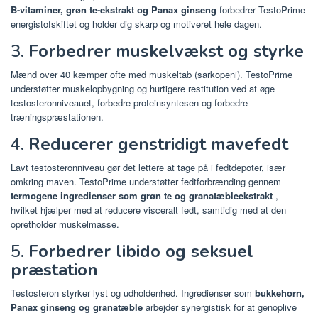
B-vitaminer, grøn te-ekstrakt og Panax ginseng
forbedrer TestoPrime
energistofskiftet og holder dig skarp og motiveret hele dagen.
3.
Forbedrer muskelvækst og styrke
Mænd over 40 kæmper ofte med muskeltab (sarkopeni). TestoPrime
understøtter muskelopbygning og hurtigere restitution ved at øge
testosteronniveauet, forbedre proteinsyntesen og forbedre
træningspræstationen.
4.
Reducerer genstridigt mavefedt
Lavt testosteronniveau gør det lettere at tage på i fedtdepoter, især
omkring maven. TestoPrime understøtter fedtforbrænding gennem
termogene ingredienser som grøn te og granatæbleekstrakt
,
hvilket hjælper med at reducere visceralt fedt, samtidig med at den
opretholder muskelmasse.
5.
Forbedrer libido og seksuel
præstation
Testosteron styrker lyst og udholdenhed. Ingredienser som
bukkehorn,
Panax ginseng og granatæble
arbejder synergistisk for at genoplive