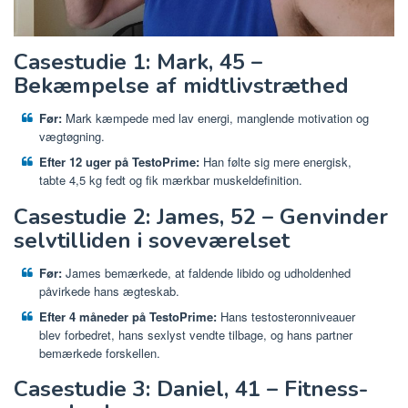
Casestudie 1: Mark, 45 –
Bekæmpelse af midtlivstræthed
Før:
Mark kæmpede med lav energi, manglende motivation og
vægtøgning.
Efter 12 uger på TestoPrime:
Han følte sig mere energisk,
tabte 4,5 kg fedt og fik mærkbar muskeldefinition.
Casestudie 2: James, 52 – Genvinder
selvtilliden i soveværelset
Før:
James bemærkede, at faldende libido og udholdenhed
påvirkede hans ægteskab.
Efter 4 måneder på TestoPrime:
Hans testosteronniveauer
blev forbedret, hans sexlyst vendte tilbage, og hans partner
bemærkede forskellen.
Casestudie 3: Daniel, 41 – Fitness-