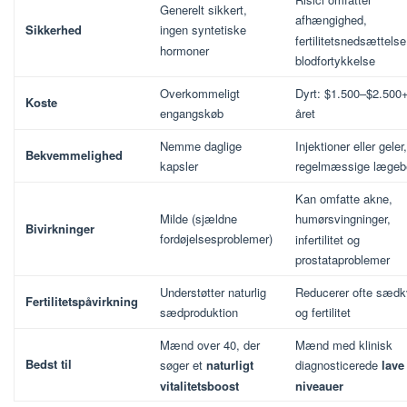
Generelt sikkert,
afhængighed,
Sikkerhed
ingen syntetiske
fertilitetsnedsættelse
hormoner
blodfortykkelse
Overkommeligt
Dyrt: $1.500–$2.500
Koste
engangskøb
året
Nemme daglige
Injektioner eller geler,
Bekvemmelighed
kapsler
regelmæssige lægeb
Kan omfatte akne,
Milde (sjældne
humørsvingninger,
Bivirkninger
fordøjelsesproblemer)
infertilitet og
prostataproblemer
Understøtter naturlig
Reducerer ofte sædkv
Fertilitetspåvirkning
sædproduktion
og fertilitet
Mænd over 40, der
Mænd med klinisk
Bedst til
søger et
naturligt
diagnosticerede
lave
vitalitetsboost
niveauer