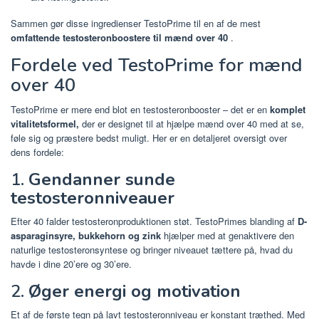
Sammen gør disse ingredienser TestoPrime til en af ​​de mest
omfattende testosteronboostere til mænd over 40
.
Fordele ved TestoPrime for mænd
over 40
TestoPrime er mere end blot en testosteronbooster – det er en
komplet
vitalitetsformel,
der er designet til at hjælpe mænd over 40 med at se,
føle sig og præstere bedst muligt. Her er en detaljeret oversigt over
dens fordele:
1.
Gendanner sunde
testosteronniveauer
Efter 40 falder testosteronproduktionen støt. TestoPrimes blanding af
D-
asparaginsyre, bukkehorn og zink
hjælper med at genaktivere den
naturlige testosteronsyntese og bringer niveauet tættere på, hvad du
havde i dine 20’ere og 30’ere.
2.
Øger energi og motivation
Et af de første tegn på lavt testosteronniveau er konstant træthed. Med