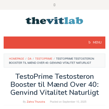
Skip
to
content
MENU
HOMEPAGE
/
DA
/
TESTOPRIME
/
TESTOPRIME TESTOSTERON
BOOSTER TIL MÆND OVER 40: GENVIND VITALITET NATURLIGT
TestoPrime Testosteron
Booster til Mænd Over 40:
Genvind Vitalitet Naturligt
By
Zahra Thunzira
Posted on
September 10, 2025