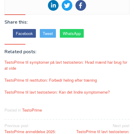
Share this:
Facebook
Tweet
WhatsApp
Related posts:
TestoPrime til symptomer på lavt testosteron: Hvad mænd har brug for
at vide
TestoPrime til restitution: Forbedr heling efter træning
TestoPrime til lavt testosteron: Kan det lindre symptomerne?
Posted in
TestoPrime
Post
Previous post
Next post
TestoPrime anmeldelse 2025:
TestoPrime til lavt testosteron: