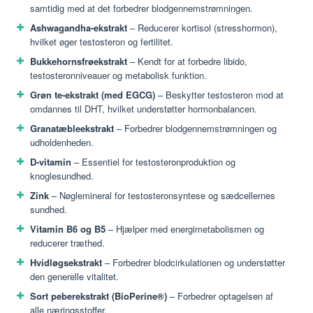
samtidig med at det forbedrer blodgennemstrømningen.
Ashwagandha-ekstrakt
– Reducerer kortisol (stresshormon),
hvilket øger testosteron og fertilitet.
Bukkehornsfrøekstrakt
– Kendt for at forbedre libido,
testosteronniveauer og metabolisk funktion.
Grøn te-ekstrakt (med EGCG)
– Beskytter testosteron mod at
omdannes til DHT, hvilket understøtter hormonbalancen.
Granatæbleekstrakt
– Forbedrer blodgennemstrømningen og
udholdenheden.
D-vitamin
– Essentiel for testosteronproduktion og
knoglesundhed.
Zink
– Nøglemineral for testosteronsyntese og sædcellernes
sundhed.
Vitamin B6 og B5
– Hjælper med energimetabolismen og
reducerer træthed.
Hvidløgsekstrakt
– Forbedrer blodcirkulationen og understøtter
den generelle vitalitet.
Sort peberekstrakt (BioPerine®)
– Forbedrer optagelsen af ​​
alle næringsstoffer.