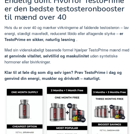
Endelig dom: Hvorfor TestoPrime
er den bedste testosteronbooster
til mænd over 40
Hvis du er over 40 og mærker virkningerne af faldende testosteron – lav
energi, stædigt mavefedt, reduceret libido eller aftagende styrke –
er
TestoPrime en sikker, naturlig løsning
.
Med sin videnskabeligt baserede formel hjælper TestoPrime mænd med
at genvinde vitalitet, selvtillid og maskulinitet
uden syntetiske
hormoner eller bivirkninger.
Klar til at føle dig som dig selv igen? Prøv TestoPrime i dag og
genvind din energi, muskler og drivkraft – naturligt.