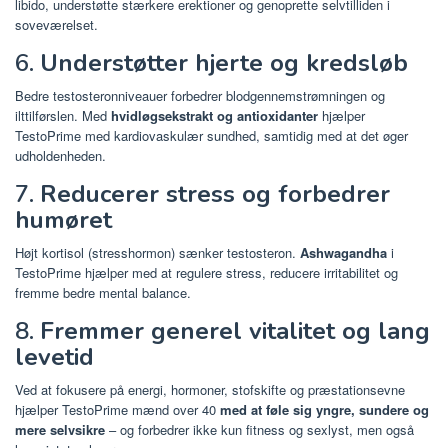
libido, understøtte stærkere erektioner og genoprette selvtilliden i
soveværelset.
6.
Understøtter hjerte og kredsløb
Bedre testosteronniveauer forbedrer blodgennemstrømningen og
ilttilførslen. Med
hvidløgsekstrakt og antioxidanter
hjælper
TestoPrime med kardiovaskulær sundhed, samtidig med at det øger
udholdenheden.
7.
Reducerer stress og forbedrer
humøret
Højt kortisol (stresshormon) sænker testosteron.
Ashwagandha
i
TestoPrime hjælper med at regulere stress, reducere irritabilitet og
fremme bedre mental balance.
8.
Fremmer generel vitalitet og lang
levetid
Ved at fokusere på energi, hormoner, stofskifte og præstationsevne
hjælper TestoPrime mænd over 40
med at føle sig yngre, sundere og
mere selvsikre
– og forbedrer ikke kun fitness og sexlyst, men også