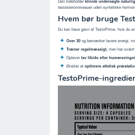
Den indeholder
klinisk undersøgte naturli
testosteronniveauer uden syntetiske hormoner
Hvem bør bruge Tes
Du kan have gavn af TestoPrime, hvis du er
Over 30
og bemærker lavere energi, mot
Træner regelmæssigt,
men har svært 
Oplever
lav libido eller humørsvingn
Ønsker at
optimere atletisk præstatio
TestoPrime-ingredie