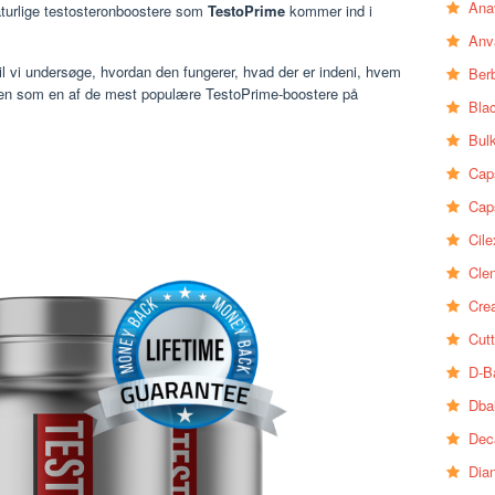
Ana
naturlige testosteronboostere som
TestoPrime
kommer ind i
Anv
l vi undersøge, hvordan den fungerer, hvad der er indeni, hvem
Ber
 hypen som en af de mest populære TestoPrime-boostere på
Bla
Bul
Cap
Cap
Cile
Clen
Crea
Cutt
D-B
Dba
Dec
Dia