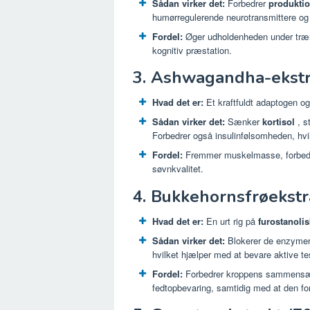
Sådan virker det:
Forbedrer
produktio
humørregulerende neurotransmittere og
Fordel:
Øger udholdenheden under trænin
kognitiv præstation.
3. Ashwagandha-ekstr
Hvad det er:
Et kraftfuldt adaptogen o
Sådan virker det:
Sænker
kortisol
, s
Forbedrer også insulinfølsomheden, hv
Fordel:
Fremmer muskelmasse, forbedrer
søvnkvalitet.
4. Bukkehornsfrøekstr
Hvad det er:
En urt rig på
furostanoli
Sådan virker det:
Blokerer de enzymer,
hvilket hjælper med at bevare aktive te
Fordel:
Forbedrer kroppens sammensæt
fedtopbevaring, samtidig med at den fo