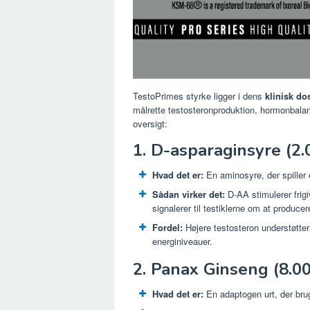
TestoPrimes styrke ligger i dens
klinisk do
målrette testosteronproduktion, hormonbalanc
oversigt:
1. D-asparaginsyre (2
Hvad det er:
En aminosyre, der spiller 
Sådan virker det:
D-AA stimulerer frig
signalerer til testiklerne om at produce
Fordel:
Højere testosteron understøtte
energiniveauer.
2. Panax Ginseng (8.0
Hvad det er:
En adaptogen urt, der bruge