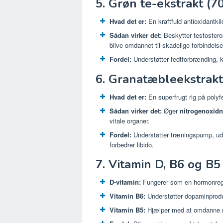
5. Grøn te-ekstrakt (7
Hvad det er:
En kraftfuld antioxidantk
Sådan virker det:
Beskytter testostero
blive omdannet til skadelige forbindelse
Fordel:
Understøtter fedtforbrænding, 
6. Granatæbleekstrakt
Hvad det er:
En superfrugt rig på polyfe
Sådan virker det:
Øger
nitrogenoxidn
vitale organer.
Fordel:
Understøtter træningspump, ud
forbedrer libido.
7. Vitamin D, B6 og B5
D-vitamin:
Fungerer som en hormonregul
Vitamin B6:
Understøtter dopaminproduk
Vitamin B5:
Hjælper med at omdanne mad