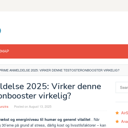
EMAP
RIME ANMELDELSE 2025: VIRKER DENNE TESTOSTERONBOOSTER VIRKELIG?
delse 2025: Virker denne
Search
for:
onbooster virkelig?
unzira
Posted on
August 13, 2025
Air
ækst og energiniveau til humør og generel vitalitet
. Når
Ana
30’erne på grund af stress, dårlig kost og livsstilsfaktorer – kan