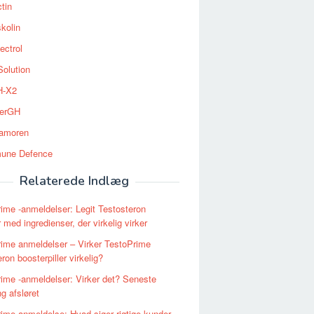
tin
kolin
ectrol
Solution
-X2
erGH
tamoren
une Defence
Relaterede Indlæg
ime -anmeldelser: Legit Testosteron
 med ingredienser, der virkelig virker
ime anmeldelser – Virker TestoPrime
ron boosterpiller virkelig?
ime -anmeldelser: Virker det? Seneste
ng afsløret
ime anmeldelse: Hvad siger rigtige kunder