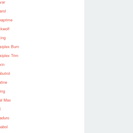
var
arol
baprime
ckwolf
king
siplex Burn
siplex Trim
xin
butrol
tine
ing
al Max
l
aduro
nabol