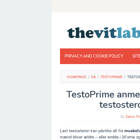
Skip
to
content
PRIVACY AND COOKIE POLICY
SIT
HOMEPAGE
/
DA
/
TESTOPRIME
/
TESTOP
TestoPrime anmel
testoster
By
Zahra Th
Lavt testosteron kan påvirke alt fra
muskelv
mænd bliver ældre – eller endda i 20’erne og 