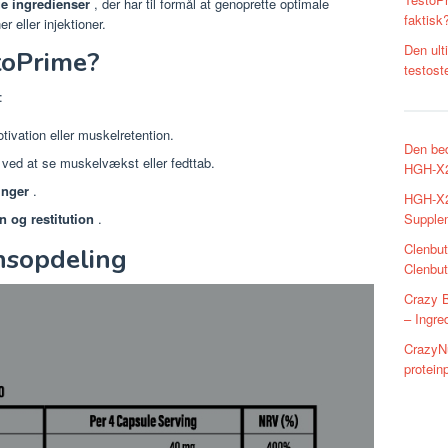
ge ingredienser
, der har til formål at genoprette optimale
faktisk
 eller injektioner.
Den ult
toPrime?
testost
:
ivation eller muskelretention.
Den bed
ved at se muskelvækst eller fedttab.
HGH-X
inger
.
HGH-X2
Supplem
n og restitution
.
Clenbut
nsopdeling
Clenbut
Crazy 
– Ingre
CrazyNu
proteinp