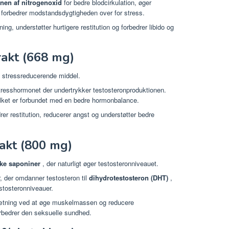
nen af nitrogenoxid
for bedre blodcirkulation, øger
 forbedrer modstandsdygtigheden over for stress.
g, understøtter hurtigere restitution og forbedrer libido og
akt (668 mg)
g stressreducerende middel.
tresshormonet der undertrykker testosteronproduktionen.
ilket er forbundet med en bedre hormonbalance.
 restitution, reducerer angst og understøtter bedre
akt (800 mg)
ske saponiner
, der naturligt øger testosteronniveauet.
 der omdanner testosteron til
dihydrotestosteron (DHT)
,
stosteronniveauer.
ning ved at øge muskelmassen og reducere
rbedrer den seksuelle sundhed.