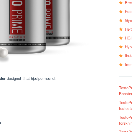
Erec
Fors
Gyn
Her
HGH
Hyp
Ibu
Imm
ster
designet til at hjælpe mænd:
TestoPr
Booster
TestoPr
testoste
TestoPr
n
forskni
TestoPr