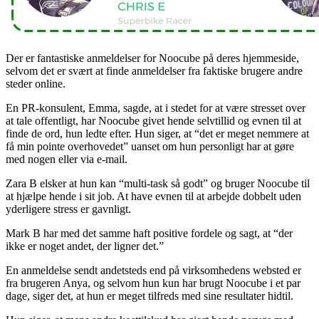
Der er fantastiske anmeldelser for Noocube på deres hjemmeside,
selvom det er svært at finde anmeldelser fra faktiske brugere andre
steder online.
En PR-konsulent, Emma, ​​sagde, at i stedet for at være stresset over
at tale offentligt, har Noocube givet hende selvtillid og evnen til at
finde de ord, hun ledte efter. Hun siger, at “det er meget nemmere at
få min pointe overhovedet” uanset om hun personligt har at gøre
med nogen eller via e-mail.
Zara B elsker at hun kan “multi-task så godt” og bruger Noocube til
at hjælpe hende i sit job. At have evnen til at arbejde dobbelt uden
yderligere stress er gavnligt.
Mark B har med det samme haft positive fordele og sagt, at “der
ikke er noget andet, der ligner det.”
En anmeldelse sendt andetsteds end på virksomhedens websted er
fra brugeren Anya, og selvom hun kun har brugt Noocube i et par
dage, siger det, at hun er meget tilfreds med sine resultater hidtil.