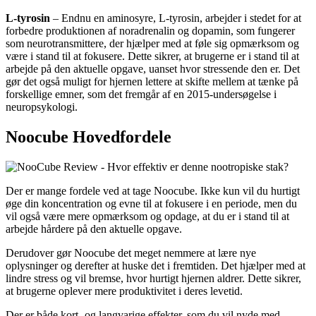
L-tyrosin
– Endnu en aminosyre, L-tyrosin, arbejder i stedet for at
forbedre produktionen af ​​noradrenalin og dopamin, som fungerer
som neurotransmittere, der hjælper med at føle sig opmærksom og
være i stand til at fokusere. Dette sikrer, at brugerne er i stand til at
arbejde på den aktuelle opgave, uanset hvor stressende den er. Det
gør det også muligt for hjernen lettere at skifte mellem at tænke på
forskellige emner, som det fremgår af en 2015-undersøgelse i
neuropsykologi.
Noocube Hovedfordele
Der er mange fordele ved at tage Noocube. Ikke kun vil du hurtigt
øge din koncentration og evne til at fokusere i en periode, men du
vil også være mere opmærksom og opdage, at du er i stand til at
arbejde hårdere på den aktuelle opgave.
Derudover gør Noocube det meget nemmere at lære nye
oplysninger og derefter at huske det i fremtiden. Det hjælper med at
lindre stress og vil bremse, hvor hurtigt hjernen aldrer. Dette sikrer,
at brugerne oplever mere produktivitet i deres levetid.
Der er både kort- og langvarige effekter, som du vil nyde med