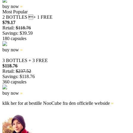
buy now
»
Most Popular
2 BOTTLES + 1 FREE
$79.17
Retail:
$118.76
Savings: $39.59
180 capsules
buy now
»
3 BOTTLES + 3 FREE
$118.76
Retail:
$237.52
Savings: $118.76
360 capsules
buy now
»
klik her for at bestille NooCube fra den officielle webside
»