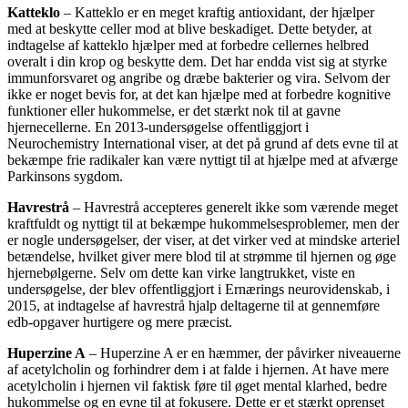
Katteklo
– Katteklo er en meget kraftig antioxidant, der hjælper
med at beskytte celler mod at blive beskadiget. Dette betyder, at
indtagelse af katteklo hjælper med at forbedre cellernes helbred
overalt i din krop og beskytte dem. Det har endda vist sig at styrke
immunforsvaret og angribe og dræbe bakterier og vira. Selvom der
ikke er noget bevis for, at det kan hjælpe med at forbedre kognitive
funktioner eller hukommelse, er det stærkt nok til at gavne
hjernecellerne. En 2013-undersøgelse offentliggjort i
Neurochemistry International viser, at det på grund af dets evne til at
bekæmpe frie radikaler kan være nyttigt til at hjælpe med at afværge
Parkinsons sygdom.
Havrestrå
– Havrestrå accepteres generelt ikke som værende meget
kraftfuldt og nyttigt til at bekæmpe hukommelsesproblemer, men der
er nogle undersøgelser, der viser, at det virker ved at mindske arteriel
betændelse, hvilket giver mere blod til at strømme til hjernen og øge
hjernebølgerne. Selv om dette kan virke langtrukket, viste en
undersøgelse, der blev offentliggjort i Ernærings neurovidenskab, i
2015, at indtagelse af havrestrå hjalp deltagerne til at gennemføre
edb-opgaver hurtigere og mere præcist.
Huperzine A
– Huperzine A er en hæmmer, der påvirker niveauerne
af acetylcholin og forhindrer dem i at falde i hjernen. At have mere
acetylcholin i hjernen vil faktisk føre til øget mental klarhed, bedre
hukommelse og en evne til at fokusere. Dette er et stærkt oprenset