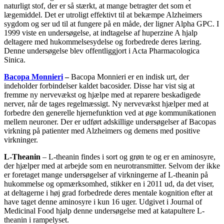
naturligt stof, der er så stærkt, at mange betragter det som et
lægemiddel. Det er utroligt effektivt til at bekæmpe Alzheimers
sygdom og ser ud til at fungere på en måde, der ligner Alpha GPC. I
1999 viste en undersøgelse, at indtagelse af huperzine A hjalp
deltagere med hukommelsesydelse og forbedrede deres læring.
Denne undersøgelse blev offentliggjort i Acta Pharmacologica
Sinica.
Bacopa Monnieri
–
Bacopa Monnieri er en indisk urt, der
indeholder forbindelser kaldet bacosider. Disse har vist sig at
fremme ny nervevækst og hjælpe med at reparere beskadigede
nerver, når de tages regelmæssigt. Ny nervevækst hjælper med at
forbedre den generelle hjernefunktion ved at øge kommunikationen
mellem neuroner. Der er udført adskillige undersøgelser af Bacopas
virkning på patienter med Alzheimers og demens med positive
virkninger.
L-Theanin
– L-theanin findes i sort og grøn te og er en aminosyre,
der hjælper med at arbejde som en neurotransmitter. Selvom der ikke
er foretaget mange undersøgelser af virkningerne af L-theanin på
hukommelse og opmærksomhed, stikker en i 2011 ud, da det viser,
at deltagerne i høj grad forbedrede deres mentale kognition efter at
have taget denne aminosyre i kun 16 uger. Udgivet i Journal of
Medicinal Food hjalp denne undersøgelse med at katapultere L-
theanin i rampelyset.