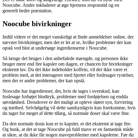
Noocube. Andre inkluderer at øge hjernens responstid og en
generelt bedre præstation.
Noocube bivirkninger
Indtil videre er det meget vanskeligt at finde anmeldelser online, der
nævner bivirkninger, men det er let at se, hvilke problemer der kan
opstå ved blot at undersøge ingredienserne i Noocube.
Så længe det bruges i den anbefalede mængde, og personen ikke
bruger mere end fire kapsler om dagen, er chancen for bivirkninger
ekstremt lav. Da det ikke indeholder koffein, vil der ikke være et
problem med, at det interagerer med hjertet eller forårsager rystelser,
men der er andre problemer, der kan opstå.
Noocube har ingredienser, der, hvis de tages i overskud, kan
forårsage forhøjet blodtryk, problemer med fordøjelsen og endda
søvnløshed. Derudover er det muligt at opleve sløret syn, forvirring
og træthed. Selvfølgelig vil dette sandsynligvis kun forekomme, hvis
du tager for meget af dette tillæg, så normale doser skal være fine.
Da den normale dosis kun er to kapsler, er det ekstremt at tage fire.
Og husk, at det at tage Noocube på fuld mave er en fantastisk måde
at sikre, at du ikke får nogen maveproblemer med kapslerne. Før du