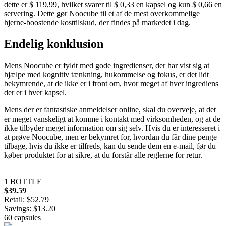
dette er $ 119,99, hvilket svarer til $ 0,33 en kapsel og kun $ 0,66 en
servering. Dette gør Noocube til et af de mest overkommelige
hjerne-boostende kosttilskud, der findes på markedet i dag.
Endelig konklusion
Mens Noocube er fyldt med gode ingredienser, der har vist sig at
hjælpe med kognitiv tænkning, hukommelse og fokus, er det lidt
bekymrende, at de ikke er i front om, hvor meget af hver ingrediens
der er i hver kapsel.
Mens der er fantastiske anmeldelser online, skal du overveje, at det
er meget vanskeligt at komme i kontakt med virksomheden, og at de
ikke tilbyder meget information om sig selv. Hvis du er interesseret i
at prøve Noocube, men er bekymret for, hvordan du får dine penge
tilbage, hvis du ikke er tilfreds, kan du sende dem en e-mail, før du
køber produktet for at sikre, at du forstår alle reglerne for retur.
1 BOTTLE
$39.59
Retail:
$52.79
Savings: $13.20
60 capsules