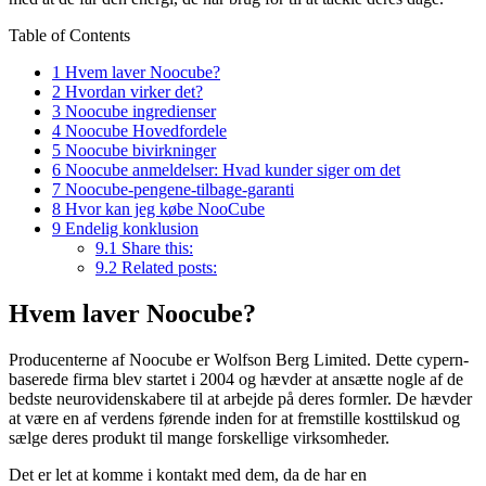
Table of Contents
1
Hvem laver Noocube?
2
Hvordan virker det?
3
Noocube ingredienser
4
Noocube Hovedfordele
5
Noocube bivirkninger
6
Noocube anmeldelser: Hvad kunder siger om det
7
Noocube-pengene-tilbage-garanti
8
Hvor kan jeg købe NooCube
9
Endelig konklusion
9.1
Share this:
9.2
Related posts:
Hvem laver Noocube?
Producenterne af Noocube er Wolfson Berg Limited. Dette cypern-
baserede firma blev startet i 2004 og hævder at ansætte nogle af de
bedste neurovidenskabere til at arbejde på deres formler. De hævder
at være en af ​​verdens førende inden for at fremstille kosttilskud og
sælge deres produkt til mange forskellige virksomheder.
Det er let at komme i kontakt med dem, da de har en