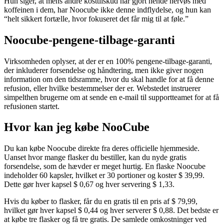
Hun siger, at mens andre kosttilskud har gjort hende nervøs med
koffeinen i dem, har Noocube ikke denne indflydelse, og hun kan
“helt sikkert fortælle, hvor fokuseret det får mig til at føle.”
Noocube-pengene-tilbage-garanti
Virksomheden oplyser, at der er en 100% pengene-tilbage-garanti,
der inkluderer forsendelse og håndtering, men ikke giver nogen
information om den tidsramme, hvor du skal handle for at få denne
refusion, eller hvilke bestemmelser der er. Webstedet instruerer
simpelthen brugerne om at sende en e-mail til supportteamet for at få
refusionen startet.
Hvor kan jeg købe NooCube
Du kan købe Noocube direkte fra deres officielle hjemmeside.
Uanset hvor mange flasker du bestiller, kan du nyde gratis
forsendelse, som de hævder er meget hurtig. En flaske Noocube
indeholder 60 kapsler, hvilket er 30 portioner og koster $ 39,99.
Dette gør hver kapsel $ 0,67 og hver servering $ 1,33.
Hvis du køber to flasker, får du en gratis til en pris af $ 79,99,
hvilket gør hver kapsel $ 0,44 og hver serverer $ 0,88. Det bedste er
at købe tre flasker og få tre gratis. De samlede omkostninger ved