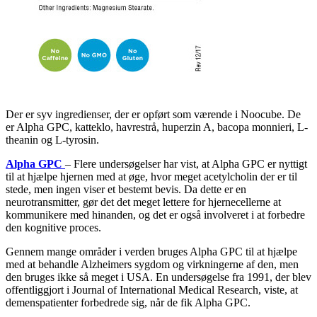
Der er syv ingredienser, der er opført som værende i Noocube. De
er Alpha GPC, katteklo, havrestrå, huperzin A, bacopa monnieri, L-
theanin og L-tyrosin.
Alpha GPC
– Flere undersøgelser har vist, at Alpha GPC er nyttigt
til at hjælpe hjernen med at øge, hvor meget acetylcholin der er til
stede, men ingen viser et bestemt bevis. Da dette er en
neurotransmitter, gør det det meget lettere for hjernecellerne at
kommunikere med hinanden, og det er også involveret i at forbedre
den kognitive proces.
Gennem mange områder i verden bruges Alpha GPC til at hjælpe
med at behandle Alzheimers sygdom og virkningerne af den, men
den bruges ikke så meget i USA. En undersøgelse fra 1991, der blev
offentliggjort i Journal of International Medical Research, viste, at
demenspatienter forbedrede sig, når de fik Alpha GPC.