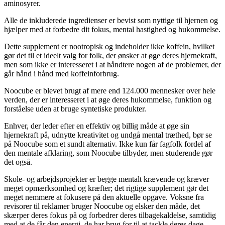
aminosyrer.
Alle de inkluderede ingredienser er bevist som nyttige til hjernen og
hjælper med at forbedre dit fokus, mental hastighed og hukommelse.
Dette supplement er nootropisk og indeholder ikke koffein, hvilket
gør det til et ideelt valg for folk, der ønsker at øge deres hjernekraft,
men som ikke er interesseret i at håndtere nogen af ​​de problemer, der
går hånd i hånd med koffeinforbrug.
Noocube er blevet brugt af mere end 124.000 mennesker over hele
verden, der er interesseret i at øge deres hukommelse, funktion og
forståelse uden at bruge syntetiske produkter.
Enhver, der leder efter en effektiv og billig måde at øge sin
hjernekraft på, udnytte kreativitet og undgå mental træthed, bør se
på Noocube som et sundt alternativ. Ikke kun får fagfolk fordel af
den mentale afklaring, som Noocube tilbyder, men studerende gør
det også.
Skole- og arbejdsprojekter er begge mentalt krævende og kræver
meget opmærksomhed og kræfter; det rigtige supplement gør det
meget nemmere at fokusere på den aktuelle opgave. Voksne fra
revisorer til reklamer bruger Noocube og elsker den måde, det
skærper deres fokus på og forbedrer deres tilbagekaldelse, samtidig
med at de får den energi, de har brug for til at tackle deres dage.