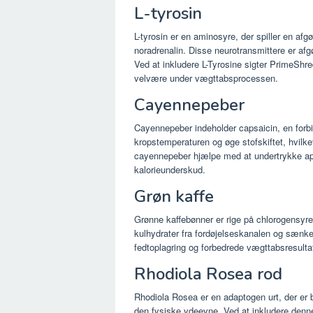
L-tyrosin
L-tyrosin er en aminosyre, der spiller en afg
noradrenalin. Disse neurotransmittere er afg
Ved at inkludere L-Tyrosine sigter PrimeShr
velvære under vægttabsprocessen.
Cayennepeber
Cayennepeber indeholder capsaicin, en forb
kropstemperaturen og øge stofskiftet, hvilket
cayennepeber hjælpe med at undertrykke appet
kalorieunderskud.
Grøn kaffe
Grønne kaffebønner er rige på chlorogensyre, 
kulhydrater fra fordøjelseskanalen og sænke 
fedtoplagring og forbedrede vægttabsresultat
Rhodiola Rosea rod
Rhodiola Rosea er en adaptogen urt, der er 
den fysiske ydeevne. Ved at inkludere denn