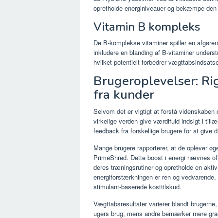
opretholde energiniveauer og bekæmpe den t
Vitamin B kompleks
De B-komplekse vitaminer spiller en afgørend
inkludere en blanding af B-vitaminer unders
hvilket potentielt forbedrer vægttabsindsats
Brugeroplevelser: R
fra kunder
Selvom det er vigtigt at forstå videnskaben
virkelige verden give værdifuld indsigt i ti
feedback fra forskellige brugere for at give d
Mange brugere rapporterer, at de oplever øge
PrimeShred. Dette boost i energi nævnes oft
deres træningsrutiner og opretholde en akti
energiforstærkningen er ren og vedvarende, 
stimulant-baserede kosttilskud.
Vægttabsresultater varierer blandt brugerne, 
ugers brug, mens andre bemærker mere gradvi