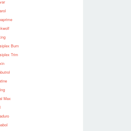
var
arol
baprime
ckwolf
king
siplex Burn
siplex Trim
xin
butrol
tine
ing
al Max
l
aduro
nabol