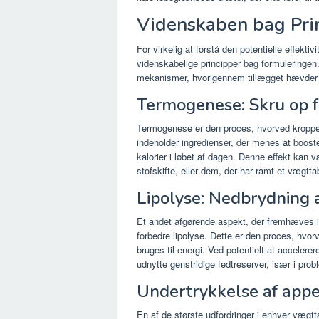
Videnskaben bag Pri
For virkelig at forstå den potentielle effekt
videnskabelige principper bag formuleringe
mekanismer, hvorigennem tillægget hævder
Termogenese: Skru op f
Termogenese er den proces, hvorved kroppe
indeholder ingredienser, der menes at booste
kalorier i løbet af dagen. Denne effekt kan
stofskifte, eller dem, der har ramt et vægtt
Lipolyse: Nedbrydning a
Et andet afgørende aspekt, der fremhæves 
forbedre lipolyse. Dette er den proces, hvorv
bruges til energi. Ved potentielt at acceler
udnytte genstridige fedtreserver, især i pro
Undertrykkelse af appet
En af de største udfordringer i enhver vægtt