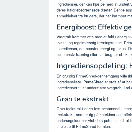
ingredienser, der kan hjælpe med at undertrykk
deres kaloriebegrænsede diæter. Denne appet
anmeldelser fra brugere, der har kæmpet me
Energiboost: Effektiv 
Vægttab kommer ofte med et fald i energiniv
livsstil og regelmæssig træningsrutine. Pr
ingredienser, der booster energi og fokus. De
højintensiv træning eller har brug for et ekst
Ingrediensopdeling: 
En grundig PrimeShred-gennemgang ville ikk
ingrediensliste. PrimeShred er stolt af at br
ingredienser til at understøtte vægttab. La
Grøn te ekstrakt
Grøn teekstrakt er en fast bestanddel i mange
teekstrakt, som er rig på katekiner og koffein
undersøgelser har vist dets potentiale til at
tilføjelse til PrimeShred-formlen.