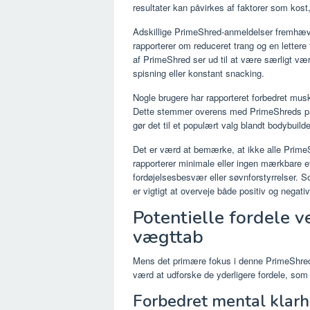
resultater kan påvirkes af faktorer som kost
Adskillige PrimeShred-anmeldelser fremhæve
rapporterer om reduceret trang og en lettere
af PrimeShred ser ud til at være særligt v
spisning eller konstant snacking.
Nogle brugere har rapporteret forbedret mus
Dette stemmer overens med PrimeShreds pås
gør det til et populært valg blandt bodybuild
Det er værd at bemærke, at ikke alle Prime
rapporterer minimale eller ingen mærkbare 
fordøjelsesbesvær eller søvnforstyrrelser. 
er vigtigt at overveje både positiv og negati
Potentielle fordele 
vægttab
Mens det primære fokus i denne PrimeShred
værd at udforske de yderligere fordele, som
Forbedret mental klarh