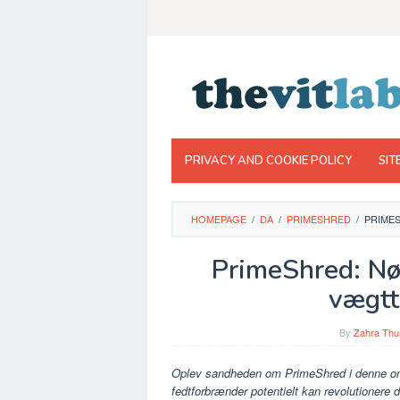
Skip
to
content
PRIVACY AND COOKIE POLICY
SIT
HOMEPAGE
/
DA
/
PRIMESHRED
/
PRIMES
PrimeShred: Nøgl
vægtt
By
Zahra Thu
Oplev sandheden om PrimeShred i denne o
fedtforbrænder potentielt kan revolutionere 