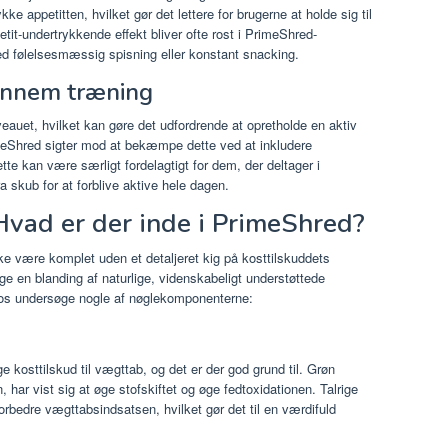
e appetitten, hvilket gør det lettere for brugerne at holde sig til
it-undertrykkende effekt bliver ofte rost i PrimeShred-
d følelsesmæssig spisning eller konstant snacking.
gennem træning
eauet, hvilket kan gøre det udfordrende at opretholde en aktiv
imeShred sigter mod at bekæmpe dette ved at inkludere
tte kan være særligt fordelagtigt for dem, der deltager i
ra skub for at forblive aktive hele dagen.
Hvad er der inde i PrimeShred?
e være komplet uden et detaljeret kig på kosttilskuddets
uge en blanding af naturlige, videnskabeligt understøttede
d os undersøge nogle af nøglekomponenterne:
 kosttilskud til vægttab, og det er der god grund til. Grøn
, har vist sig at øge stofskiftet og øge fedtoxidationen. Talrige
 forbedre vægttabsindsatsen, hvilket gør det til en værdifuld