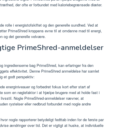
ræthed, der ofte er forbundet med kaloriebegrænsede diæter.
e rolle i energistofskiftet og den generelle sundhed. Ved at
tøtter PrimeShred kroppens evne til at omdanne mad til energi,
en og det generelle velvære.
igtige PrimeShred-anmeldelser
 og ingredienserne bag PrimeShred, kan erfaringer fra den
llæggets effektivitet. Denne PrimeShred anmeldelse har samlet
ig et godt perspektiv:
de energiniveauer og forbedret fokus kort efter start af
e som en nøglefaktor i at hjælpe brugere med at holde fast i
v livsstil. Nogle PrimeShred-anmeldelser nævner, at
uden rystelser eller nedbrud forbundet med nogle andre
hvor nogle rapporterer betydeligt fedttab inden for de første par
se ændringer over tid. Det er vigtigt at huske, at individuelle