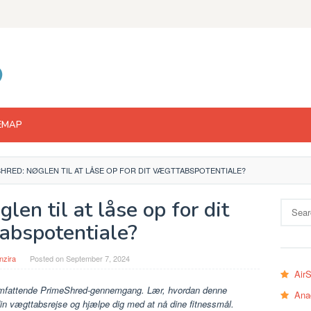
EMAP
HRED: NØGLEN TIL AT LÅSE OP FOR DIT VÆGTTABSPOTENTIALE?
en til at låse op for dit
Search
for:
abspotentiale?
nzira
Posted on
September 7, 2024
Air
mfattende PrimeShred-gennemgang. Lær, hvordan denne
Ana
din vægttabsrejse og hjælpe dig med at nå dine fitnessmål.