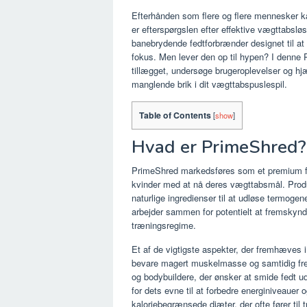
Efterhånden som flere og flere mennesker k
er efterspørgslen efter effektive vægttabslø
banebrydende fedtforbrænder designet til at
fokus. Men lever den op til hypen? I denne
tillægget, undersøge brugeroplevelser og h
manglende brik i dit vægttabspuslespil.
Table of Contents
[
show
]
Hvad er PrimeShred?
PrimeShred markedsføres som et premium fe
kvinder med at nå deres vægttabsmål. Produ
naturlige ingredienser til at udløse termogen
arbejder sammen for potentielt at fremskynd
træningsregime.
Et af de vigtigste aspekter, der fremhæves
bevare magert muskelmasse og samtidig fremm
og bodybuildere, der ønsker at smide fedt ud
for dets evne til at forbedre energiniveauer
kaloriebegrænsede diæter, der ofte fører til 