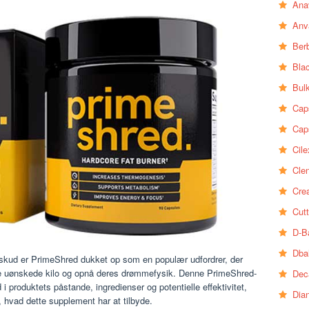
Ana
Anv
Ber
Bla
Bul
Cap
Cap
Cile
Clen
Crea
Cutt
D-B
Dba
tilskud er PrimeShred dukket op som en populær udfordrer, der
de uønskede kilo og opnå deres drømmefysik. Denne PrimeShred-
Dec
 produktets påstande, ingredienser og potentielle effektivitet,
Dia
, hvad dette supplement har at tilbyde.