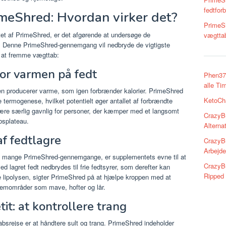
fedtfor
meShred: Hvordan virker det?
PrimeSh
ivitet af PrimeShred, er det afgørende at undersøge de
vægttab
n. Denne PrimeShred-gennemgang vil nedbryde de vigtigste
 at fremme vægttab:
or varmen på fedt
Phen375
alle Ti
n producerer varme, som igen forbrænder kalorier. PrimeShred
KetoCha
 termogenese, hvilket potentielt øger antallet af forbrændte
 være særlig gavnlig for personer, der kæmper med et langsomt
CrazyBu
absplateau.
Alternat
f fedtlagre
CrazyBu
Arbejde
i mange PrimeShred-gennemgange, er supplementets evne til at
CrazyB
ed lagret fedt nedbrydes til frie fedtsyrer, som derefter kan
Ripped 
ere lipolysen, sigter PrimeShred på at hjælpe kroppen med at
blemområder som mave, hofter og lår.
it: at kontrollere trang
absrejse er at håndtere sult og trang. PrimeShred indeholder