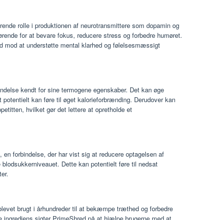
ørende rolle i produktionen af ​​neurotransmittere som dopamin og
ørende for at bevare fokus, reducere stress og forbedre humøret.
ed mod at understøtte mental klarhed og følelsesmæssigt
indelse kendt for sine termogene egenskaber. Det kan øge
 potentielt kan føre til øget kalorieforbrænding. Derudover kan
itten, hvilket gør det lettere at opretholde et
en forbindelse, der har vist sig at reducere optagelsen af ​​
blodsukkerniveauet. Dette kan potentielt føre til nedsat
er.
blevet brugt i århundreder til at bekæmpe træthed og forbedre
e ingrediens sigter PrimeShred på at hjælpe brugerne med at