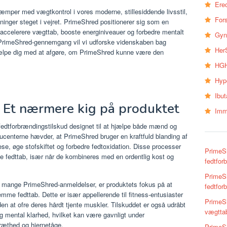
Erec
æmper med vægtkontrol i vores moderne, stillesiddende livsstil,
Fors
sninger steget i vejret. PrimeShred positionerer sig som en
 accelerere vægttab, booste energiniveauer og forbedre mentalt
Gyn
 PrimeShred-gennemgang vil vi udforske videnskaben bag
Her
jælpe dig med at afgøre, om PrimeShred kunne være den
HGH
Hyp
Ibu
 Et nærmere kig på produktet
Imm
dtforbrændingstilskud designet til at hjælpe både mænd og
centerne hævder, at PrimeShred bruger en kraftfuld blanding af
ese, øge stofskiftet og forbedre fedtoxidation. Disse processer
PrimeSh
e fedttab, især når de kombineres med en ordentlig kost og
fedtfor
PrimeSh
 i mange PrimeShred-anmeldelser, er produktets fokus på at
fedtfor
e fedttab. Dette er især appellerende til fitness-entusiaster
PrimeSh
en at ofre deres hårdt tjente muskler. Tilskuddet er også udråbt
vægtta
 og mental klarhed, hvilket kan være gavnligt under
træthed og hjernetåge.
PrimeSh