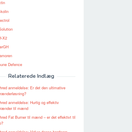
tin
kolin
ectrol
Solution
-X2
erGH
tamoren
une Defence
Relaterede Indlæg
red anmeldelse: Er det den ultimative
brænderløsning?
red anmeldelse: Hurtig og effektiv
brænder til mænd
red Fat Burner til mænd – er det effektivt til
b?
red anmeldelse: Virker denne hardcore