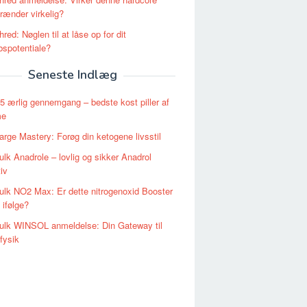
brænder virkelig?
red: Nøglen til at låse op for dit
spotentiale?
Seneste Indlæg
 ærlig gennemgang – bedste kost piller af
me
rge Mastery: Forøg din ketogene livsstil
lk Anadrole – lovlig og sikker Anadrol
iv
lk NO2 Max: Er dette nitrogenoxid Booster
 ifølge?
ulk WINSOL anmeldelse: Din Gateway til
fysik