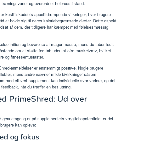
, træningsvaner og overordnet helbredstilstand.
r kosttilskuddets appetitdæmpende virkninger, hvor brugere
 tid at holde sig til deres kaloriebegrænsede diæter. Dette aspekt
ærdsat af dem, der tidligere har kæmpet med følelsesmæssig
keldefinition og bevarelse af mager masse, mens de taber fedt.
tande om at støtte fedttab uden at ofre muskelvæv, hvilket
ere og fitnessentusiaster.
Shred-anmeldelser er enstemmigt positive. Nogle brugere
effekter, mens andre nævner milde bivirkninger såsom
Som med ethvert supplement kan individuelle svar variere, og det
v feedback, når du træffer en beslutning.
ved PrimeShred: Ud over
-gennemgang er på supplementets vægttabspotentiale, er det
 brugere kan opleve:
ed og fokus