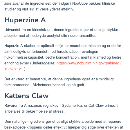
ikke alle)
af de ingredienser, der indgår i NooCube bakkes kliniske
studier og vist sig at være yderst effektiv.
Huperzine A
Udvundet fra en kinesisk urt, denne ingrediens gør et utroligt stykke
arbejde med at nedbryde acetylcholin neurotransmitter.
Huperzin A skaber et optimalt miljø for neurotransmission og er derfor
almindeligvis er forbundet med fordele såsom overlegen
hukommelseskapacitet, bedre koncentration, mental klarhed og bedre
erindring evner (Undersøgelse:
https://www.ncbi.nlm.nih.gov/pubmed /
10.678.121
).
Det er værd at bemærke, at denne ingrediens også er almindeligt
forekommende i Alzheimers behandling så godt.
Kattens Claw
Råvarer fra Amazonas regnskov i Sydamerika, er Cat Claw primært
anbefales til bekæmpelse af stress.
Den naturlige ingrediens gør et utroligt stykke arbejde med at reparere
beskadigede kroppens celler effektivt hjælper dig stige over effekten af ​​