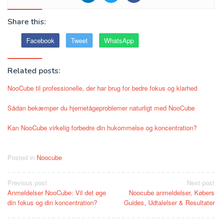
Share this:
Facebook
Tweet
WhatsApp
Related posts:
NooCube til professionelle, der har brug for bedre fokus og klarhed
Sådan bekæmper du hjernetågeproblemer naturligt med NooCube
Kan NooCube virkelig forbedre din hukommelse og koncentration?
Posted in
Noocube
Post
Previous post
Next post
Anmeldelser NooCube: Vil det øge
Noocube anmeldelser, Købers
navigation
din fokus og din koncentration?
Guides, Udtalelser & Resultater