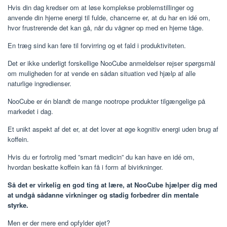
Hvis din dag kredser om at løse komplekse problemstillinger og
anvende din hjerne energi til fulde, chancerne er, at du har en idé om,
hvor frustrerende det kan gå, når du vågner op med en hjerne tåge.
En træg sind kan føre til forvirring og et fald i produktiviteten.
Det er ikke underligt forskellige NooCube anmeldelser rejser spørgsmål
om muligheden for at vende en sådan situation ved hjælp af alle
naturlige ingredienser.
NooCube er én blandt de mange nootrope produkter tilgængelige på
markedet i dag.
Et unikt aspekt af det er, at det lover at øge kognitiv energi uden brug af
koffein.
Hvis du er fortrolig med ”smart medicin” du kan have en idé om,
hvordan beskatte koffein kan få i form af bivirkninger.
Så det er virkelig en god ting at lære, at NooCube hjælper dig med
at undgå sådanne virkninger og stadig forbedrer din mentale
styrke.
Men er der mere end opfylder øjet?