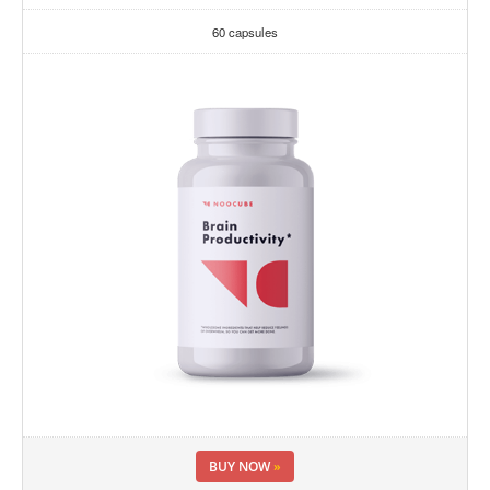
60 capsules
BUY NOW
»