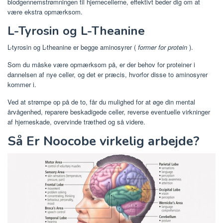
blodgennemstrømningen til hjernecellerne, effektivt beder dig om at
være ekstra opmærksom.
L-Tyrosin og L-Theanine
L-tyrosin og L-theanine er begge aminosyrer (
former for protein
).
Som du måske være opmærksom på, er der behov for proteiner i
dannelsen af ​​nye celler, og det er præcis, hvorfor disse to aminosyrer
kommer i.
Ved at strømpe op på de to, får du mulighed for at øge din mental
årvågenhed, reparere beskadigede celler, reverse eventuelle virkninger
af hjerneskade, overvinde træthed og så videre.
Så Er Noocobe virkelig arbejde?