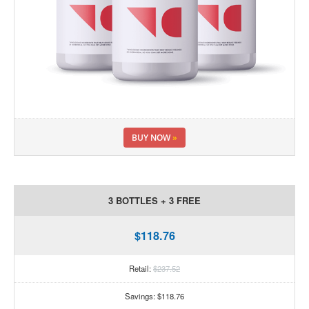
BUY NOW
»
3 BOTTLES + 3 FREE
$118.76
Retail:
$237.52
Savings: $118.76