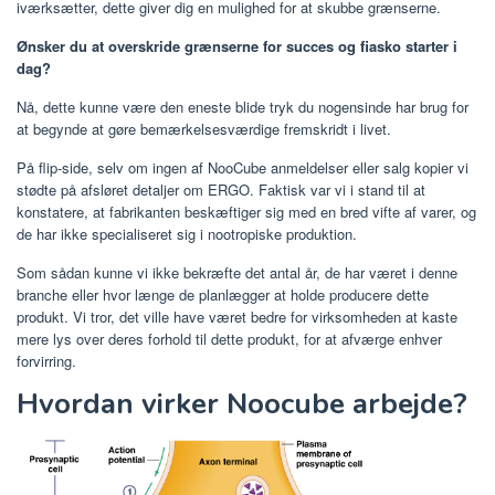
iværksætter, dette giver dig en mulighed for at skubbe grænserne.
Ønsker du at overskride grænserne for succes og fiasko starter i
dag?
Nå, dette kunne være den eneste blide tryk du nogensinde har brug for
at begynde at gøre bemærkelsesværdige fremskridt i livet.
På flip-side, selv om ingen af ​​NooCube anmeldelser eller salg kopier vi
stødte på afsløret detaljer om ERGO. Faktisk var vi i stand til at
konstatere, at fabrikanten beskæftiger sig med en bred vifte af varer, og
de har ikke specialiseret sig i nootropiske produktion.
Som sådan kunne vi ikke bekræfte det antal år, de har været i denne
branche eller hvor længe de planlægger at holde producere dette
produkt. Vi tror, ​​det ville have været bedre for virksomheden at kaste
mere lys over deres forhold til dette produkt, for at afværge enhver
forvirring.
Hvordan virker Noocube arbejde?