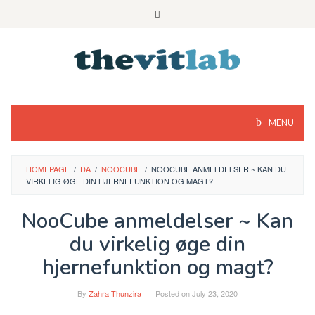
Skip
to
content
MENU
HOMEPAGE
/
DA
/
NOOCUBE
/
NOOCUBE ANMELDELSER ~ KAN DU
VIRKELIG ØGE DIN HJERNEFUNKTION OG MAGT?
NooCube anmeldelser ~ Kan
du virkelig øge din
hjernefunktion og magt?
By
Zahra Thunzira
Posted on
July 23, 2020