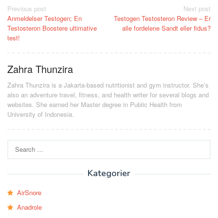
Post
Previous post
Next post
Anmeldelser Testogen; En
Testogen Testosteron Review – Er
navigation
Testosteron Boostere ultimative
alle fordelene Sandt eller fidus?
test!
Zahra Thunzira
Zahra Thunzira is a Jakarta-based nutritionist and gym instructor. She’s
also an adventure travel, fitness, and health writer for several blogs and
websites. She earned her Master degree in Public Health from
University of Indonesia.
Search
for:
Kategorier
AirSnore
Anadrole