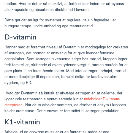
motion. Hvorfor det er så effektivt, at forbindelser inden for urt bypass
alle kropsdele og absorberes direkte ind i leveren.
Dette gør det muligt for systemet at regulere insulin frigivelse i et
hurtigere tempo, lindre ømhed og øge restitutionstid.
D-vitamin
Hanner med et forarmet niveau af D-vitamin er modtagelige for væksten
af ​​østrogen, det hormon er ansvarlig for at give kvinder feminine
egenskaber. Som østrogen niveauerne stiger hos mænd, kroppen lagrer
fedt forskelligt, skiftende al overskydende vægt til tarmen område for at
gøre plads til en forestående foster. Med total østrogen forhøjet, mænd
er mere tilbøjelige til depression, forhøjet risiko for kardiovaskulær
sygdom, og ED.
Hvad gør D-vitamin så kritisk at afværge østrogen er, at cellerne, der
ligger inde testosteron s syntetiserende kirtler
indeholder D-vitamin-
receptorer
. Når de to arbejder sammen, de dræber et enzym i kroppen
kaldet aromatase. Dette enzym er forstadiet til østrogen produktion.
K1-vitamin
Arbejde ud og opbygge muskler er en fantastisk måde at øge