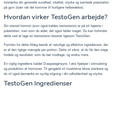
forstærke din generelle sundhed, vitalitet, styrke og samlede præstation
på gym (især når det kommer til hurtigere helbredelse).
Hvordan virker TestoGen arbejde?
Din steroid hormon (som også kaldes testosteron) er på sit højeste i
puberteten, men som du alder, det også falder meget. Du kan forhindre
dette ved at tage en testosteron booster ligesom TestoGen.
Formlen for dette tillæg består af naturlige og effektive ingredienser, der
er af den rigtige mængde per portion. Dette vil sikre, at du får den slags
fordele og resultater, som du bør modtage, og endnu mere.
En vigtig ingrediens kaldet D-asparaginsyre, f.eks hjælper i stimulering
og produktion af hormoner. Til gengæld vil musklerne bliver slankere og
du vil også bemærke en synlig stigning i din udholdenhed og styrke.
TestoGen Ingredienser