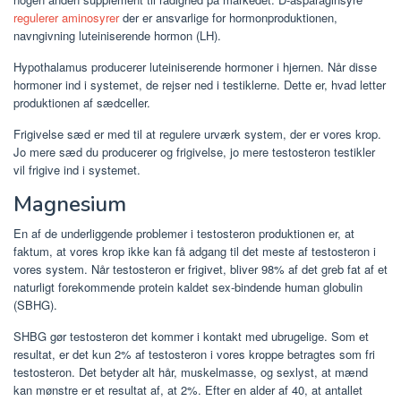
regulerer aminosyrer
der er ansvarlige for hormonproduktionen,
navngivning luteiniserende hormon (LH).
Hypothalamus producerer luteiniserende hormoner i hjernen. Når disse
hormoner ind i systemet, de rejser ned i testiklerne. Dette er, hvad letter
produktionen af ​​sædceller.
Frigivelse sæd er med til at regulere urværk system, der er vores krop.
Jo mere sæd du producerer og frigivelse, jo mere testosteron testikler
vil frigive ind i systemet.
Magnesium
En af de underliggende problemer i testosteron produktionen er, at
faktum, at vores krop ikke kan få adgang til det meste af testosteron i
vores system. Når testosteron er frigivet, bliver 98% af det greb fat af et
naturligt forekommende protein kaldet sex-bindende human globulin
(SBHG).
SHBG gør testosteron det kommer i kontakt med ubrugelige. Som et
resultat, er det kun 2% af testosteron i vores kroppe betragtes som fri
testosteron. Det betyder alt hår, muskelmasse, og sexlyst, at mænd
kan mønstre er et resultat af, at 2%. Efter en alder af 40, at antallet