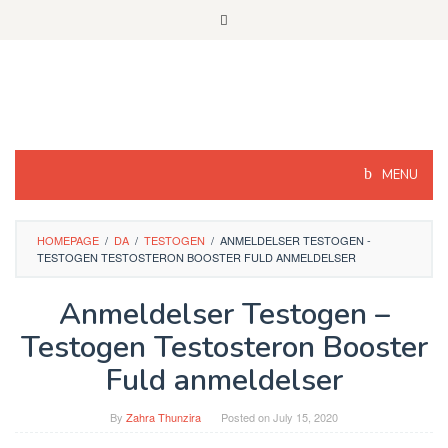
Skip
to
content
MENU
HOMEPAGE
/
DA
/
TESTOGEN
/
ANMELDELSER TESTOGEN -
TESTOGEN TESTOSTERON BOOSTER FULD ANMELDELSER
Anmeldelser Testogen –
Testogen Testosteron Booster
Fuld anmeldelser
By
Zahra Thunzira
Posted on
July 15, 2020