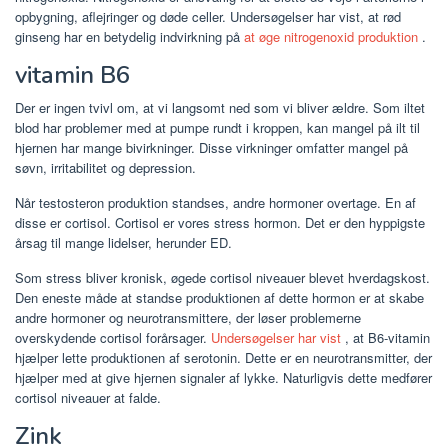
opbygning, aflejringer og døde celler. Undersøgelser har vist, at rød
ginseng har en betydelig indvirkning på
at øge nitrogenoxid produktion
.
vitamin B6
Der er ingen tvivl om, at vi langsomt ned som vi bliver ældre. Som iltet
blod har problemer med at pumpe rundt i kroppen, kan mangel på ilt til
hjernen har mange bivirkninger. Disse virkninger omfatter mangel på
søvn, irritabilitet og depression.
Når testosteron produktion standses, andre hormoner overtage. En af
disse er cortisol. Cortisol er vores stress hormon. Det er den hyppigste
årsag til mange lidelser, herunder ED.
Som stress bliver kronisk, øgede cortisol niveauer blevet hverdagskost.
Den eneste måde at standse produktionen af dette hormon er at skabe
andre hormoner og neurotransmittere, der løser problemerne
overskydende cortisol forårsager.
Undersøgelser har vist
, at B6-vitamin
hjælper lette produktionen af serotonin. Dette er en neurotransmitter, der
hjælper med at give hjernen signaler af lykke. Naturligvis dette medfører
cortisol niveauer at falde.
Zink