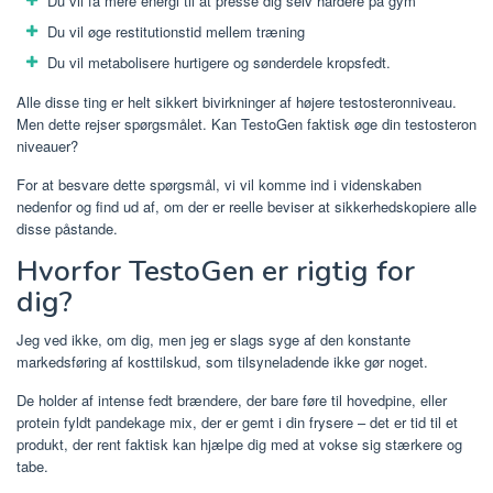
Du vil få mere energi til at presse dig selv hårdere på gym
Du vil øge restitutionstid mellem træning
Du vil metabolisere hurtigere og sønderdele kropsfedt.
Alle disse ting er helt sikkert bivirkninger af højere testosteronniveau.
Men dette rejser spørgsmålet. Kan TestoGen faktisk øge din testosteron
niveauer?
For at besvare dette spørgsmål, vi vil komme ind i videnskaben
nedenfor og find ud af, om der er reelle beviser at sikkerhedskopiere alle
disse påstande.
Hvorfor TestoGen er rigtig for
dig?
Jeg ved ikke, om dig, men jeg er slags syge af den konstante
markedsføring af kosttilskud, som tilsyneladende ikke gør noget.
De holder af intense fedt brændere, der bare føre til hovedpine, eller
protein fyldt pandekage mix, der er gemt i din frysere – det er tid til et
produkt, der rent faktisk kan hjælpe dig med at vokse sig stærkere og
tabe.