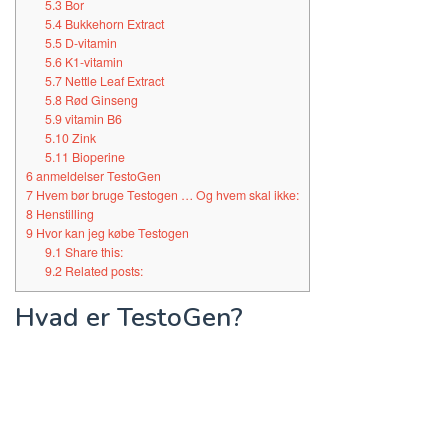
5.3
Bor
5.4
Bukkehorn Extract
5.5
D-vitamin
5.6
K1-vitamin
5.7
Nettle Leaf Extract
5.8
Rød Ginseng
5.9
vitamin B6
5.10
Zink
5.11
Bioperine
6
anmeldelser TestoGen
7
Hvem bør bruge Testogen … Og hvem skal ikke:
8
Henstilling
9
Hvor kan jeg købe Testogen
9.1
Share this:
9.2
Related posts:
Hvad er TestoGen?