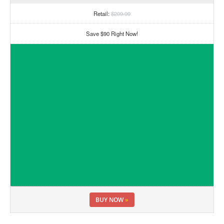
Retail:
$209.99
Save $90 Right Now!
BUY NOW
»