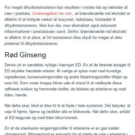
For meget dihydrotestosteron kan resultere i mindre hår og væksten af
væv i prostata.
Undersøgelser har vist
, at brændenælde rod ekstrakt er
effektiv til at forbyde vækst af enzymet, reduktase, forstadiet til
dihydrotestosteron. Ikke kun der, men ekstraktet også reduceret
inflammationer i prostatavæv samt. Derfor, brændenælde rod ekstrakt
er effektiv til at sikre, at frit testosteron ikke skjult for meget af dets
proteiner til dihydrotestosteron.
Rød Ginseng
Denne urt er særdeles nyttige i kæmper ED. En af de førende årsager til
ED skyldes hærdede arterier. At vælge at spise mad med kunstige
ingredienser, konserveringsmidler og andre tilsætningsstoffer tilføjer op
over tid. Som vores kroppe bliver ude af stand til at nedbryde disse
raffineret sukker og fremmede stoffer, de blokere op arterierne og med
tiden, hærde.
Når dette sker, blod er ikke fri til at flyde i hele systemet. Det betyder, at
veje til hjerte, hjerne og testikler alle er blokerede. Når dette sker, anfald
af ED begynde og med tiden blive kronisk.
En af de stærkeste rengøringsmidler til arterierne er en gas kaldet
nitrogenoxid. Nitrogenoxid er ansvarlig for at slette de veje i arterierne i