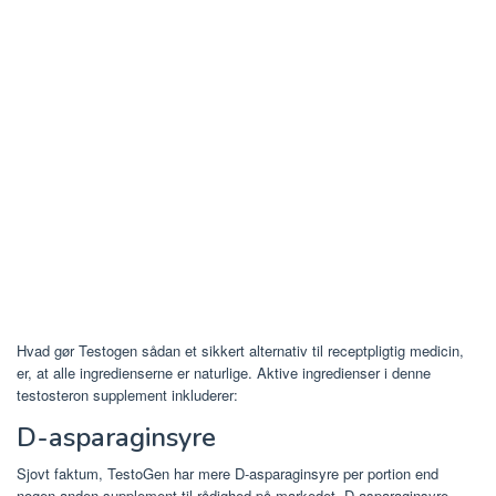
Hvad gør Testogen sådan et sikkert alternativ til receptpligtig medicin,
er, at alle ingredienserne er naturlige. Aktive ingredienser i denne
testosteron supplement inkluderer:
D-asparaginsyre
Sjovt faktum, TestoGen har mere D-asparaginsyre per portion end
nogen anden supplement til rådighed på markedet. D-asparaginsyre