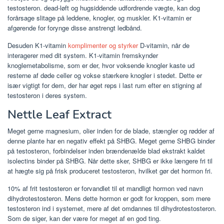
testosteron. dead-løft og hugsiddende udfordrende vægte, kan dog
forårsage slitage på leddene, knogler, og muskler. K1-vitamin er
afgørende for forynge disse anstrengt ledbånd.
Desuden K1-vitamin
komplimenter og styrker
D-vitamin, når de
interagerer med dit system. K1-vitamin fremskynder
knoglemetabolisme, som er der, hvor voksende knogler kaste ud
resterne af døde celler og vokse stærkere knogler i stedet. Dette er
især vigtigt for dem, der har øget reps i last rum efter en stigning af
testosteron i deres system.
Nettle Leaf Extract
Meget gerne magnesium, olier inden for de blade, stængler og rødder af
denne plante har en negativ effekt på SHBG. Meget gerne SHBG binder
på testosteron, forbindelser inden brændenælde blad ekstrakt kaldet
isolectins binder på SHBG. Når dette sker, SHBG er ikke længere fri til
at hægte sig på frisk produceret testosteron, hvilket gør det hormon fri.
10% af frit testosteron er forvandlet til et mandligt hormon ved navn
dihydrotestosteron. Mens dette hormon er godt for kroppen, som mere
testosteron ind i systemet, mere af det omdannes til dihydrotestosteron.
Som de siger, kan der være for meget af en god ting.