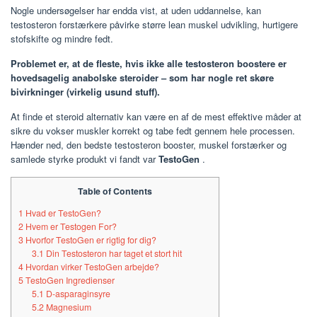
Nogle undersøgelser har endda vist, at uden uddannelse, kan
testosteron forstærkere påvirke større lean muskel udvikling, hurtigere
stofskifte og mindre fedt.
Problemet er, at de fleste, hvis ikke alle testosteron boostere er
hovedsagelig anabolske steroider – som har nogle ret skøre
bivirkninger (virkelig usund stuff).
At finde et steroid alternativ kan være en af de mest effektive måder at
sikre du vokser muskler korrekt og tabe fedt gennem hele processen.
Hænder ned, den bedste testosteron booster, muskel forstærker og
samlede styrke produkt vi fandt var
TestoGen
.
Table of Contents
1
Hvad er TestoGen?
2
Hvem er Testogen For?
3
Hvorfor TestoGen er rigtig for dig?
3.1
Din Testosteron har taget et stort hit
4
Hvordan virker TestoGen arbejde?
5
TestoGen Ingredienser
5.1
D-asparaginsyre
5.2
Magnesium