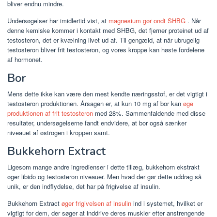
bliver endnu mindre.
Undersøgelser har imidlertid vist, at
magnesium gør ondt SHBG
. Når
denne kemiske kommer i kontakt med SHBG, det fjerner proteinet ud af
testosteron, det er kvælning livet ud af. Til gengæld, at når ubrugelig
testosteron bliver frit testosteron, og vores kroppe kan høste fordelene
af hormonet.
Bor
Mens dette ikke kan være den mest kendte næringsstof, er det vigtigt i
testosteron produktionen. Årsagen er, at kun 10 mg af bor kan
øge
produktionen af frit testosteron
med 28%. Sammenfaldende med disse
resultater, undersøgelserne fandt endvidere, at bor også sænker
niveauet af østrogen i kroppen samt.
Bukkehorn Extract
Ligesom mange andre ingredienser i dette tillæg, bukkehorn ekstrakt
øger libido og testosteron niveauer. Men hvad der gør dette uddrag så
unik, er den indflydelse, det har på frigivelse af insulin.
Bukkehorn Extract
øger frigivelsen af insulin
ind i systemet, hvilket er
vigtigt for dem, der søger at inddrive deres muskler efter anstrengende