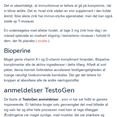
Det er ubestrideligt, at immunforsvar er lettere at gå på kompromis, når
vi bliver ældre. Det er, hvad zink sådan en stor supplement i den kolde
årstid. Ikke alene zink har immun-styrke egenskaber, men det kan også
støde op T-niveauer.
En undersøgelse med atleter fundet, at tage 3 mg zink hver dag i en
måned oplevede en markant stigning i testosteron niveauer i forhold til
dem, der fik placebo (
studie
).
Bioperine
Meget gerne vitamin K1 og D-vitamin kompliment hinanden, Bioperine
komplimenter alle de aktive ingredienser i dette tillæg. Afledt af sort
peber, denne kemisk forbindelse accelererer biotilgængeligheden af ​​
mange naturligt forekommende kemikalier. Det gør det lettere for
kroppen at absorbere alle de andre næringsstoffer.
anmeldelser TestoGen
De fleste af
TestoGen anmeldelser
, som vi har set hidtil er ganske
imponerende. Et faktiske bruger selv gennemgået det med billeder af
sig selv før og efter hele processen med ham at tage tillægget.
Ændringerne var meget synlige, med muskler, der ser stærkere og