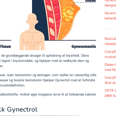
designe
Gynectr
behand
NooCub
Udtalel
CrazyBu
 de grundlæggende årsager til ophobning af brystfedt. Dens
muskels
 er lagret i brystområdet, og hjælper med at nedbryde dem og
Sådan b
er.
med N
er, især testosteron og østrogen, som spiller en væsentlig rolle
CrazyBu
eauer og booste testosteron hjælper Gynectrol med at forhindre
Skal du
muskeldefinition.
OSTA 2
tstofskifte, hvilket øger kroppens evne til at forbrænde kalorier
2866 S
lk Gynectrol