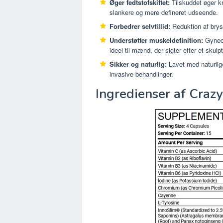
Øger fedtstofskiftet:
Tilskuddet øger kro
slankere og mere defineret udseende.
Forbedrer selvtillid:
Reduktion af bryst
Understøtter muskeldefinition:
Gynect
ideel til mænd, der sigter efter et skulpt
Sikker og naturlig:
Lavet med naturlige 
invasive behandlinger.
Ingredienser af Craz