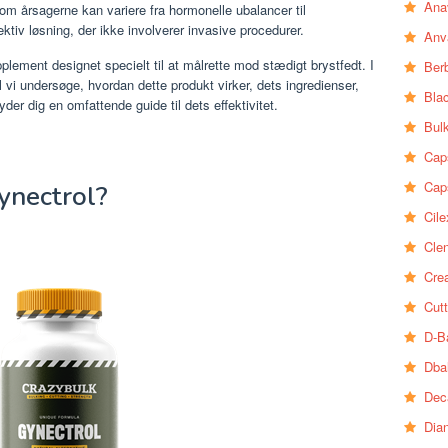
Ana
vom årsagerne kan variere fra hormonelle ubalancer til
fektiv løsning, der ikke involverer invasive procedurer.
Anv
plement designet specielt til at målrette mod stædigt brystfedt. I
Ber
l vi undersøge, hvordan dette produkt virker, dets ingredienser,
Bla
lbyder dig en omfattende guide til dets effektivitet.
Bul
Cap
Cap
ynectrol?
Cile
Clen
Crea
Cutt
D-B
Dba
Dec
Dia