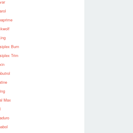
var
arol
baprime
ckwolf
king
siplex Burn
siplex Trim
xin
butrol
tine
ing
al Max
l
aduro
nabol