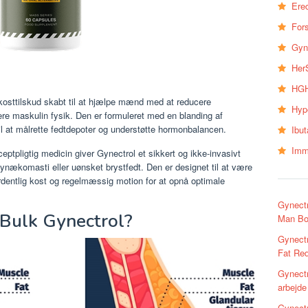
Erec
Fors
Gyn
Her
HGH
kosttilskud skabt til at hjælpe mænd med at reducere
Hyp
re maskulin fysik. Den er formuleret med en blanding af
til at målrette fedtdepoter og understøtte hormonbalancen.
Ibu
Imm
ceptpligtig medicin giver Gynectrol et sikkert og ikke-invasivt
gynækomasti eller uønsket brystfedt. Den er designet til at være
 ordentlig kost og regelmæssig motion for at opnå optimale
Gynectr
yBulk Gynectrol?
Man Bo
Gynectr
Fat Re
Gynectr
arbejde
Gynectr