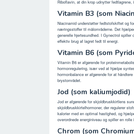
Riboflavin, at din krop udnytter fedtlagrene,
Vitamin B3 (som Niaci
Niacinamid understøtter fedtstofskiftet og fo
næringsstoffer til målområderne. Det hjælpe
generelle hjertesundhed. I Gynectrol spiller 
effektiv brug af lagret fedt til energi.
Vitamin B6 (som Pyrid
Vitamin B6 er afgørende for proteinmetaboli
hormonregulering, især ved at hjælpe syntes
hormonbalance er afgørende for at håndtere 
brystområdet.
Jod (som kaliumjodid)
Jod er afgørende for skjoldbruskkirtlens sund
skjoldbruskkirtelhormoner, der regulerer stofs
kalorier med en optimal hastighed, og hjælpe
overordnede energiniveau og spiller en rolle 
Chrom (som Chromium 