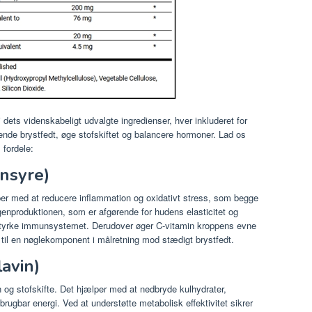
 i dets videnskabeligt udvalgte ingredienser, hver inkluderet for
dende brystfedt, øge stofskiftet og balancere hormoner. Lad os
fordele:
insyre)
lper med at reducere inflammation og oxidativt stress, som begge
agenproduktionen, som er afgørende for hudens elasticitet og
t styrke immunsystemet. Derudover øger C-vitamin kroppens evne
det til en nøglekomponent i målretning mod stædigt brystfedt.
avin)
 og stofskifte. Det hjælper med at nedbryde kulhydrater,
brugbar energi. Ved at understøtte metabolisk effektivitet sikrer