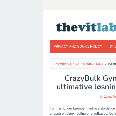
Skip
to
content
PRIVACY AND COOKIE POLICY
SIT
HOMEPAGE
/
DA
/
GYNECTROL
/
CRAZYB
CrazyBulk Gyn
ultimative løsnin
By
Zahra Th
For mænd, der kæmper med overskydende br
at opnå en slank, defineret brystkasse. Denn