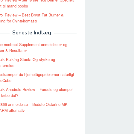
t til mand boobs
ol Review – Best Bryst Fat Burner &
ling for Gynækomasti
Seneste Indlæg
e nootropt Supplement anmeldelser og
ser & Resultater
lk Bulking Stack: Øg styrke og
tørrelse
ekæmper du hjernetågeproblemer naturligt
ooCube
lk Anadrole Review – Fordele og ulemper,
 købe det?
866 anmeldelse – Bedste Ostarine MK-
ARM alternativ