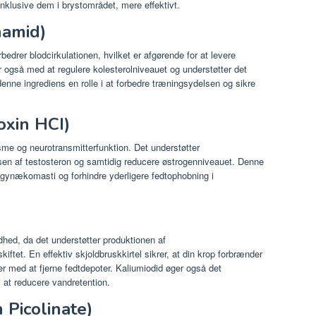
 inklusive dem i brystområdet, mere effektivt.
namid)
rbedrer blodcirkulationen, hvilket er afgørende for at levere
r også med at regulere kolesterolniveauet og understøtter det
denne ingrediens en rolle i at forbedre træningsydelsen og sikre
oxin HCI)
sme og neurotransmitterfunktion. Det understøtter
en af ​​testosteron og samtidig reducere østrogenniveauet. Denne
gynækomasti og forhindre yderligere fedtophobning i
hed, da det understøtter produktionen af ​​
kiftet. En effektiv skjoldbruskkirtel sikrer, at din krop forbrænder
r med at fjerne fedtdepoter. Kaliumiodid øger også det
i at reducere vandretention.
Picolinate)