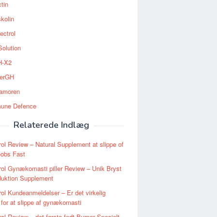
tin
kolin
ectrol
Solution
-X2
erGH
tamoren
une Defence
Relaterede Indlæg
ol Review – Natural Supplement at slippe of
obs Fast
ol Gynækomasti piller Review – Unik Bryst
duktion Supplement
ol Kundeanmeldelser – Er det virkelig
 for at slippe af gynækomasti
ol Review – det første fedt Burner Specielt