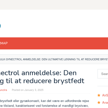
EMAP
ULK GYNECTROL ANMELDELSE: DEN ULTIMATIVE LØSNING TIL AT REDUCERE BRY
ectrol anmeldelse: Den
Search
for:
g til at reducere brystfedt
unzira
Posted on
January 3, 2025
Air
ystfedt eller gynækomasti, kan det være en udfordrende rejse
Ana
e tilstand, karakteriseret ved forstørrelse af mandligt brystvæv,