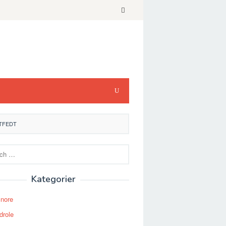
STFEDT
Kategorier
Snore
drole