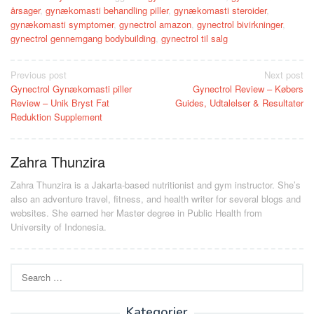
årsager
,
gynækomasti behandling piller
,
gynækomasti steroider
,
gynækomasti symptomer
,
gynectrol amazon
,
gynectrol bivirkninger
,
gynectrol gennemgang bodybuilding
,
gynectrol til salg
Post
Previous post
Next post
Gynectrol Gynækomasti piller
Gynectrol Review – Købers
navigation
Review – Unik Bryst Fat
Guides, Udtalelser & Resultater
Reduktion Supplement
Zahra Thunzira
Zahra Thunzira is a Jakarta-based nutritionist and gym instructor. She’s
also an adventure travel, fitness, and health writer for several blogs and
websites. She earned her Master degree in Public Health from
University of Indonesia.
Search
for:
Kategorier