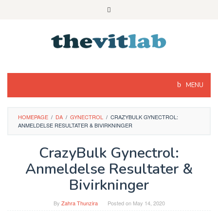
Skip
to
content
MENU
HOMEPAGE
/
DA
/
GYNECTROL
/
CRAZYBULK GYNECTROL:
ANMELDELSE RESULTATER & BIVIRKNINGER
CrazyBulk Gynectrol:
Anmeldelse Resultater &
Bivirkninger
By
Zahra Thunzira
Posted on
May 14, 2020