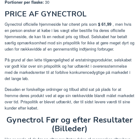
Portioner per flaske:
30
PRICE AF GYNECTROL
Gynectrol officielle hjemmeside har citeret pris som
$ 61,99
, men hvis
en person ønsker at købe i løs vægt eller bestille fra deres officielle
hjemmeside, de kan få en nedsat pris og tilbud. Selskabet har betalt
særlig opmærksomhed mod sin prispolitik for ikke at gøre meget dyrt og
uden for rækkevidde af en gennemsnitlig indtjening forbruger.
På grund af den lette tilgængelighed af erstatningsprodukter, selskabet
var godt klar over sin prispolitik og har udtænkt i overensstemmelse
med de markedsrenter til at forblive konkurrencedygtige på markedet i
det lange løb.
Desuden er forskellige ordninger og tilbud altid sat på plads for at
fremme deres produkt ved at øge sin rækkevidde blandt målet markedet
over tid. Prispolitik er blevet udtænkt, der til sidst levere værdi til sine
kunder efter købet.
Gynectrol Før og efter Resultater
(Billeder)