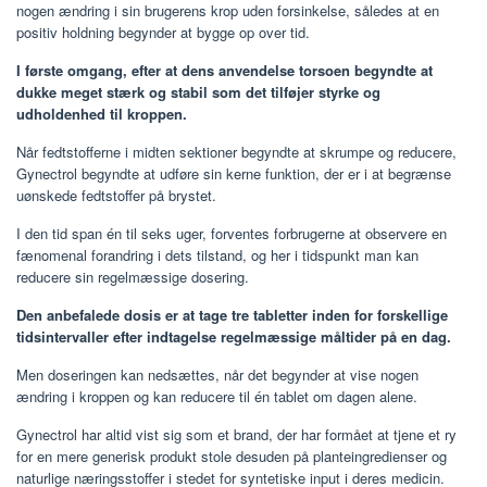
nogen ændring i sin brugerens krop uden forsinkelse, således at en
positiv holdning begynder at bygge op over tid.
I første omgang, efter at dens anvendelse torsoen begyndte at
dukke meget stærk og stabil som det tilføjer styrke og
udholdenhed til kroppen.
Når fedtstofferne i midten sektioner begyndte at skrumpe og reducere,
Gynectrol begyndte at udføre sin kerne funktion, der er i at begrænse
uønskede fedtstoffer på brystet.
I den tid span én til seks uger, forventes forbrugerne at observere en
fænomenal forandring i dets tilstand, og her i tidspunkt man kan
reducere sin regelmæssige dosering.
Den anbefalede dosis er at tage tre tabletter inden for forskellige
tidsintervaller efter indtagelse regelmæssige måltider på en dag.
Men doseringen kan nedsættes, når det begynder at vise nogen
ændring i kroppen og kan reducere til én tablet om dagen alene.
Gynectrol har altid vist sig som et brand, der har formået at tjene et ry
for en mere generisk produkt stole desuden på planteingredienser og
naturlige næringsstoffer i stedet for syntetiske input i deres medicin.