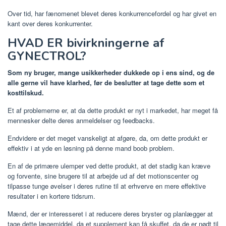
Over tid, har fænomenet blevet deres konkurrencefordel og har givet en
kant over deres konkurrenter.
HVAD ER bivirkningerne af
GYNECTROL?
Som ny bruger, mange usikkerheder dukkede op i ens sind, og de
alle gerne vil have klarhed, før de beslutter at tage dette som et
kosttilskud.
Et af problemerne er, at da dette produkt er nyt i markedet, har meget få
mennesker delte deres anmeldelser og feedbacks.
Endvidere er det meget vanskeligt at afgøre, da, om dette produkt er
effektiv i at yde en løsning på denne mand boob problem.
En af de primære ulemper ved dette produkt, at det stadig kan kræve
og forvente, sine brugere til at arbejde ud af det motionscenter og
tilpasse tunge øvelser i deres rutine til at erhverve en mere effektive
resultater i en kortere tidsrum.
Mænd, der er interesseret i at reducere deres bryster og planlægger at
tage dette lægemiddel, da et supplement kan få skuffet, da de er nødt til