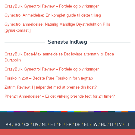
CrazyBulk Gynectrol Review – Fordele og bivirkninger
Gynectrol Anmeldelse: En komplet guide til dette tillæg
Gynectrol anmeldelse: Naturlig Mandlige Brystreduktion Pills
[gynækomasti]
Seneste Indlæg
CrazyBulk Deca-Max anmeldelse Det lovlige alternativ til Deca
Durabolin
CrazyBulk Gynectrol Review – Fordele og bivirkninger
Forskolin 250 – Bedste Pure Forskolin for vægttab
Zotrim Review: Hjælper det med at bremse din kost?
Phen24 Anmeldelser – Er det virkelig brænde fedt for 24 timer?
AR
/
BG
/
CS
/
DA
/
NL
/
ET
/
FI
/
FR
/
DE
/
EL
/
IW
/
HU
/
IT
/
LV
/
LT
/
NO
/
PT
/
PL
/
RO
/
RU
/
SK
/
SL
/
ES
/
SV
/
TR
/
UK