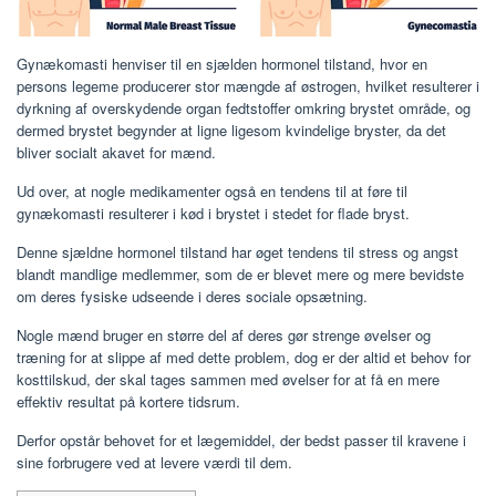
Gynækomasti henviser til en sjælden hormonel tilstand, hvor en
persons legeme producerer stor mængde af østrogen, hvilket resulterer i
dyrkning af overskydende organ fedtstoffer omkring brystet område, og
dermed brystet begynder at ligne ligesom kvindelige bryster, da det
bliver socialt akavet for mænd.
Ud over, at nogle medikamenter også en tendens til at føre til
gynækomasti resulterer i kød i brystet i stedet for flade bryst.
Denne sjældne hormonel tilstand har øget tendens til stress og angst
blandt mandlige medlemmer, som de er blevet mere og mere bevidste
om deres fysiske udseende i deres sociale opsætning.
Nogle mænd bruger en større del af deres gør strenge øvelser og
træning for at slippe af med dette problem, dog er der altid et behov for
kosttilskud, der skal tages sammen med øvelser for at få en mere
effektiv resultat på kortere tidsrum.
Derfor opstår behovet for et lægemiddel, der bedst passer til kravene i
sine forbrugere ved at levere værdi til dem.