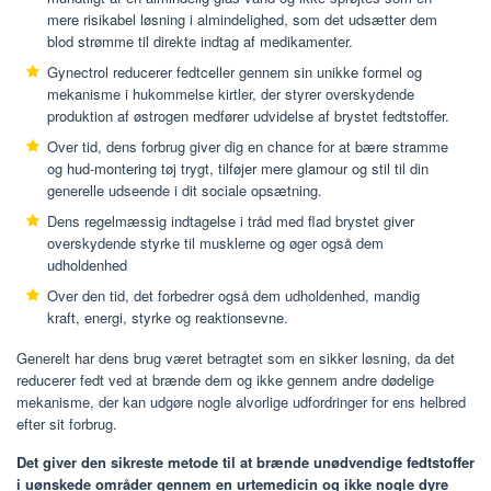
mere risikabel løsning i almindelighed, som det udsætter dem
blod strømme til direkte indtag af medikamenter.
Gynectrol reducerer fedtceller gennem sin unikke formel og
mekanisme i hukommelse kirtler, der styrer overskydende
produktion af østrogen medfører udvidelse af brystet fedtstoffer.
Over tid, dens forbrug giver dig en chance for at bære stramme
og hud-montering tøj trygt, tilføjer mere glamour og stil til din
generelle udseende i dit sociale opsætning.
Dens regelmæssig indtagelse i tråd med flad brystet giver
overskydende styrke til musklerne og øger også dem
udholdenhed
Over den tid, det forbedrer også dem udholdenhed, mandig
kraft, energi, styrke og reaktionsevne.
Generelt har dens brug været betragtet som en sikker løsning, da det
reducerer fedt ved at brænde dem og ikke gennem andre dødelige
mekanisme, der kan udgøre nogle alvorlige udfordringer for ens helbred
efter sit forbrug.
Det giver den sikreste metode til at brænde unødvendige fedtstoffer
i uønskede områder gennem en urtemedicin og ikke nogle dyre