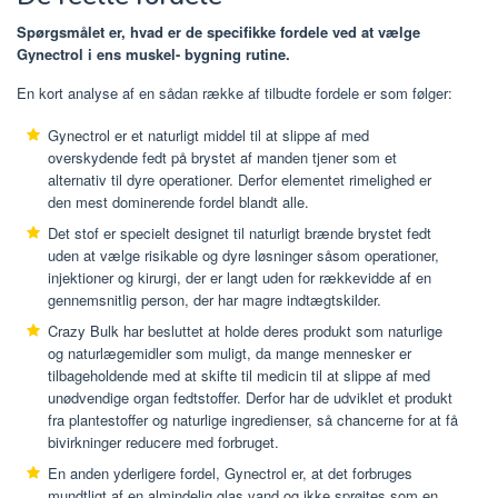
Spørgsmålet er, hvad er de specifikke fordele ved at vælge
Gynectrol i ens muskel- bygning rutine.
En kort analyse af en sådan række af tilbudte fordele er som følger:
Gynectrol er et naturligt middel til at slippe af med
overskydende fedt på brystet af manden tjener som et
alternativ til dyre operationer. Derfor elementet rimelighed er
den mest dominerende fordel blandt alle.
Det stof er specielt designet til naturligt brænde brystet fedt
uden at vælge risikable og dyre løsninger såsom operationer,
injektioner og kirurgi, der er langt uden for rækkevidde af en
gennemsnitlig person, der har magre indtægtskilder.
Crazy Bulk har besluttet at holde deres produkt som naturlige
og naturlægemidler som muligt, da mange mennesker er
tilbageholdende med at skifte til medicin til at slippe af med
unødvendige organ fedtstoffer. Derfor har de udviklet et produkt
fra plantestoffer og naturlige ingredienser, så chancerne for at få
bivirkninger reducere med forbruget.
En anden yderligere fordel, Gynectrol er, at det forbruges
mundtligt af en almindelig glas vand og ikke sprøjtes som en