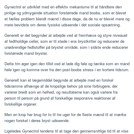
Gynectrol er udviklet med en effektiv mekanisme til at håndtere den
pinlige og ydmygende situation forstørrede mand boobs, som er blevet
et fælles problem blandt mænd i disse dage, da de nu er blevet mere og
mere bevidste om deres fysiske udseende i det sociale opsætning.
Generelt er det begynder at arbejde ved at fremhæve og styre niveauet
af fedtholdige celler, som er til stede i ens brystkirtler og reducerer de
unødvendige fedtstoffer på brystet område, som i sidste ende reducerer
forstørrede mand bryster.
Dette trin øger igen den tillid ved at lade dig føle og tænke som en mand
hele igen og komme over fra den post-boobs stress i en kortere tidsrum.
Generelt kan et lægemiddel begynde at arbejde med en forskel
tidsramme afhænge af de kropslige behov på sine forbrugere, der
varierer bredt som en helhed, og resultaterne kan også variere fra
person til person på grund af forskellige responsive reaktioner af
forskellige organer.
Men en krop har brug for to til tre uger for de fleste mænd til at mærke
nogen forskel i deres bryst udseende.
Ligeledes Gynectrol tendens til at tage den gennemsnitlige tid til at vise