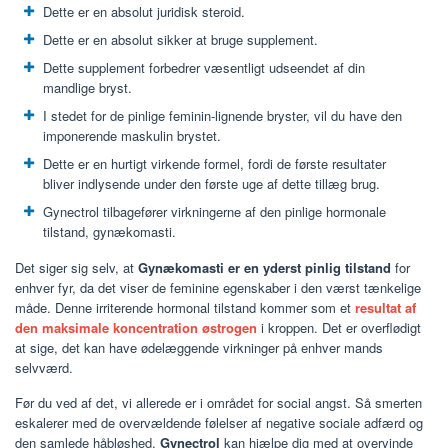
Dette er en absolut juridisk steroid.
Dette er en absolut sikker at bruge supplement.
Dette supplement forbedrer væsentligt udseendet af din
mandlige bryst.
I stedet for de pinlige feminin-lignende bryster, vil du have den
imponerende maskulin brystet.
Dette er en hurtigt virkende formel, fordi de første resultater
bliver indlysende under den første uge af dette tillæg brug.
Gynectrol tilbagefører virkningerne af den pinlige hormonale
tilstand, gynækomasti.
Det siger sig selv, at
Gynækomasti er en yderst pinlig tilstand
for
enhver fyr, da det viser de feminine egenskaber i den værst tænkelige
måde. Denne irriterende hormonal tilstand kommer som et
resultat af
den maksimale koncentration østrogen
i kroppen. Det er overflødigt
at sige, det kan have ødelæggende virkninger på enhver mands
selvværd.
Før du ved af det, vi allerede er i området for social angst. Så smerten
eskalerer med de overvældende følelser af negative sociale adfærd og
den samlede håbløshed.
Gynectrol
kan hjælpe dig med at overvinde