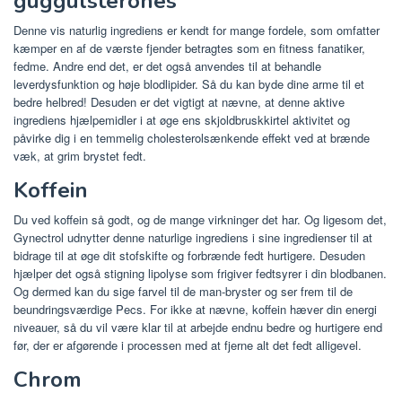
guggulsterones
Denne vis naturlig ingrediens er kendt for mange fordele, som omfatter
kæmper en af ​​de værste fjender betragtes som en fitness fanatiker,
fedme. Andre end det, er det også anvendes til at behandle
leverdysfunktion og høje blodlipider. Så du kan byde dine arme til et
bedre helbred! Desuden er det vigtigt at nævne, at denne aktive
ingrediens hjælpemidler i at øge ens skjoldbruskkirtel aktivitet og
påvirke dig i en temmelig cholesterolsænkende effekt ved at brænde
væk, at grim brystet fedt.
Koffein
Du ved koffein så godt, og de mange virkninger det har. Og ligesom det,
Gynectrol udnytter denne naturlige ingrediens i sine ingredienser til at
bidrage til at øge dit stofskifte og forbrænde fedt hurtigere. Desuden
hjælper det også stigning lipolyse som frigiver fedtsyrer i din blodbanen.
Og dermed kan du sige farvel til de man-bryster og ser frem til de
beundringsværdige Pecs. For ikke at nævne, koffein hæver din energi
niveauer, så du vil være klar til at arbejde endnu bedre og hurtigere end
før, der er afgørende i processen med at fjerne alt det fedt alligevel.
Chrom