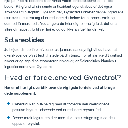
hjælpe med at forbedre eller rense vores fordøjelsessystem til det
bedre. På grund af sin sunde antioxidant egenskaber, er det også
anvendes til vægttab. Ligesom det, Gynectrol udnytter denne ingrediens
i sin sammensætning til at reducere dit behov for at snack væk og
dermed få mere fedt. Ved at gøre du føler dig temmelig fuld, det er at
sikre din appetit forbliver højre, og du ikke afviger fra din vej.
Sclareolides
Jo højere din cortisol niveauer er, jo mere sandsynligt vil du have, at
overskydende bryst fedt til stede på din torso. For at sænke dit cortisol
niveauer og øge dine testosteron niveauer, er Sclareolides blandes i
ingredienserne ved Gynectrol.
Hvad er
fordelene ved Gynectrol?
Her er et hurtigt overblik over de vigtigste fordele ved at bruge
dette supplement:
Gynectrol kan hjælpe dig med at forbedre den overordnede
positive brystet udseende ved at reducere brystet fedt.
Denne totalt legit steroid er med til at beskæftige sig med den
oppustet brystet.