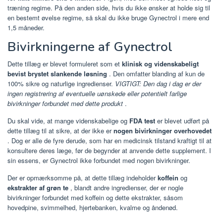
træning regime. På den anden side, hvis du ikke ønsker at holde sig til
en bestemt øvelse regime, så skal du ikke bruge Gynectrol i mere end
1,5 måneder.
Bivirkningerne af Gynectrol
Dette tillæg er blevet formuleret som et
klinisk og videnskabeligt
bevist brystet slankende løsning
. Den omfatter blanding af kun de
100% sikre og naturlige ingredienser.
VIGTIGT: Den dag i dag er der
ingen registrering af eventuelle uønskede eller potentielt farlige
bivirkninger forbundet med dette produkt
.
Du skal vide, at mange videnskabelige og
FDA test
er blevet udført på
dette tillæg til at sikre, at der ikke er
nogen bivirkninger overhovedet
. Dog er alle de fyre derude, som har en medicinsk tilstand kraftigt til at
konsultere deres læge, før de begynder at anvende dette supplement. I
sin essens, er Gynectrol ikke forbundet med nogen bivirkninger.
Der er opmærksomme på, at dette tillæg indeholder
koffein
og
ekstrakter af grøn te
, blandt andre ingredienser, der er nogle
bivirkninger forbundet med koffein og dette ekstrakter, såsom
hovedpine, svimmelhed, hjertebanken, kvalme og åndenød.