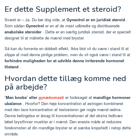
Er dette Supplement et steroid?
Svaret er – Ja. Du bør dog vide, at
Gynectrol er en juridisk steroid
.
Som sådan
Gynectrol
er en af de mest udbredte og distribuerede
anabolske steroider
. Dette er en særlig juridisk steroid, der er specielt
designet til at målrette de mænd med bryster.
Så kan du forvente en dobbelt effekt. Ikke blot vil du være i stand til at
slippe af med denne pinlige problem, men du vil også være i stand til at
forhindre muligheden for at udvikle denne irriterende hormonel
tilstand
.
Hvordan dette tillæg komme ned
på arbejde?
‘Man boobs’ eller
gynækomasti
er forårsaget af
mandlige hormoner
ubalance
. Hvorfor? Den høje koncentration af østrogen kombineret
med den lave koncentration af testosteron gør nogle mænd rødme.
Denne betingelse er årsag til koncentrationen af det ekstra fedtvæv
løbet brystfinner muskler er i mænd. Den eneste måde at reducere
forekomsten af din mandlige bryster er at sænke kropsfedt i netop dette
område.