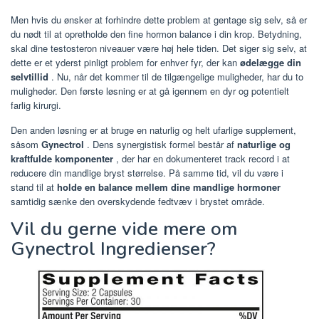
Men hvis du ønsker at forhindre dette problem at gentage sig selv, så er
du nødt til at opretholde den fine hormon balance i din krop. Betydning,
skal dine testosteron niveauer være høj hele tiden. Det siger sig selv, at
dette er et yderst pinligt problem for enhver fyr, der kan
ødelægge din
selvtillid
. Nu, når det kommer til de tilgængelige muligheder, har du to
muligheder. Den første løsning er at gå igennem en dyr og potentielt
farlig kirurgi.
Den anden løsning er at bruge en naturlig og helt ufarlige supplement,
såsom
Gynectrol
. Dens synergistisk formel består af
naturlige og
kraftfulde komponenter
, der har en dokumenteret track record i at
reducere din mandlige bryst størrelse. På samme tid, vil du være i
stand til at
holde en balance mellem dine mandlige hormoner
samtidig sænke den overskydende fedtvæv i brystet område.
Vil du gerne vide mere om
Gynectrol Ingredienser?