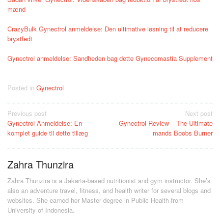
mænd
CrazyBulk Gynectrol anmeldelse: Den ultimative løsning til at reducere
brystfedt
Gynectrol anmeldelse: Sandheden bag dette Gynecomastia Supplement
Posted in
Gynectrol
Post
Previous post
Next post
Gynectrol Anmeldelse: En
Gynectrol Review – The Ultimate
navigation
komplet guide til dette tillæg
mands Boobs Burner
Zahra Thunzira
Zahra Thunzira is a Jakarta-based nutritionist and gym instructor. She’s
also an adventure travel, fitness, and health writer for several blogs and
websites. She earned her Master degree in Public Health from
University of Indonesia.