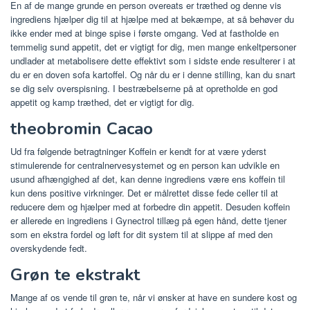
En af de mange grunde en person overeats er træthed og denne vis
ingrediens hjælper dig til at hjælpe med at bekæmpe, at så behøver du
ikke ender med at binge spise i første omgang. Ved at fastholde en
temmelig sund appetit, det er vigtigt for dig, men mange enkeltpersoner
undlader at metabolisere dette effektivt som i sidste ende resulterer i at
du er en doven sofa kartoffel. Og når du er i denne stilling, kan du snart
se dig selv overspisning. I bestræbelserne på at opretholde en god
appetit og kamp træthed, det er vigtigt for dig.
theobromin Cacao
Ud fra følgende betragtninger Koffein er kendt for at være yderst
stimulerende for centralnervesystemet og en person kan udvikle en
usund afhængighed af det, kan denne ingrediens være ens koffein til
kun dens positive virkninger. Det er målrettet disse fede celler til at
reducere dem og hjælper med at forbedre din appetit. Desuden koffein
er allerede en ingrediens i Gynectrol tillæg på egen hånd, dette tjener
som en ekstra fordel og løft for dit system til at slippe af med den
overskydende fedt.
Grøn te ekstrakt
Mange af os vende til grøn te, når vi ønsker at have en sundere kost og