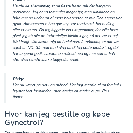
Havde de alternativer, at de fleste hører, når der har gyno
problemer. Jeg er en temmelig mager fyr, men udviklede en
hård masse under en af mine brystvorter, at min Doc sagde var
gyno. Alternativerne han gav mig var medicinsk behandling
eller operation. Da jeg kiggede ind i lægemidler, der ville blive
givet jeg så alle de forfærdelige bivirkninger, så det var et nej.
Så kirurgi ville sætte mig ud i minimum 3 måneder, så det var
også en NO. Så med forskning fandt jeg dette produkt, og det
har fungeret godt, næsten en måned ned og massen er halv
størrelse næste flaske begynder snart.
Ricky:
Har du været på det i en måned. Har lagt mærke til en forskel i
brystet fedt forsvinden, men stadig en måder at gå. På 2.
flaske.
Hvor kan jeg bestille og købe
Gynectrol?
Dette supplement er ikke noget, man kan komme ud og købe på det