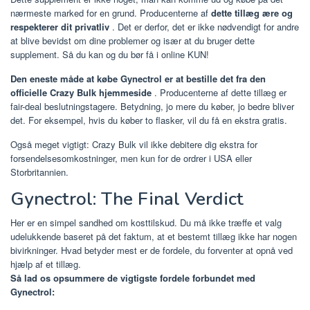
nærmeste marked for en grund. Producenterne af
dette tillæg ære og
respekterer dit privatliv
. Det er derfor, det er ikke nødvendigt for andre
at blive bevidst om dine problemer og især at du bruger dette
supplement. Så du kan og du bør få i online KUN!
Den eneste måde at købe Gynectrol er at bestille det fra den
officielle Crazy Bulk hjemmeside
. Producenterne af dette tillæg er
fair-deal beslutningstagere. Betydning, jo mere du køber, jo bedre bliver
det. For eksempel, hvis du køber to flasker, vil du få en ekstra gratis.
Også meget vigtigt:
Crazy Bulk vil ikke debitere dig ekstra for
forsendelsesomkostninger, men kun for de ordrer i USA eller
Storbritannien.
Gynectrol: The Final Verdict
Her er en simpel sandhed om kosttilskud. Du må ikke træffe et valg
udelukkende baseret på det faktum, at et bestemt tillæg ikke har nogen
bivirkninger. Hvad betyder mest er de fordele, du forventer at opnå ved
hjælp af et tillæg.
Så lad os opsummere de vigtigste fordele forbundet med
Gynectrol: