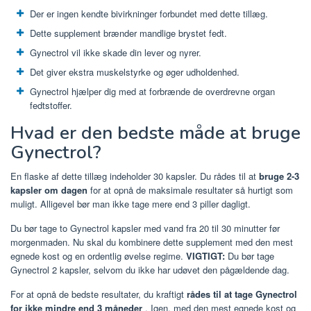
Der er ingen kendte bivirkninger forbundet med dette tillæg.
Dette supplement brænder mandlige brystet fedt.
Gynectrol vil ikke skade din lever og nyrer.
Det giver ekstra muskelstyrke og øger udholdenhed.
Gynectrol hjælper dig med at forbrænde de overdrevne organ
fedtstoffer.
Hvad er den bedste måde at bruge
Gynectrol?
En flaske af dette tillæg indeholder 30 kapsler. Du rådes til at
bruge 2-3
kapsler om dagen
for at opnå de maksimale resultater så hurtigt som
muligt. Alligevel bør man ikke tage mere end 3 piller dagligt.
Du bør tage to Gynectrol kapsler med vand fra 20 til 30 minutter før
morgenmaden. Nu skal du kombinere dette supplement med den mest
egnede kost og en ordentlig øvelse regime.
VIGTIGT:
Du bør tage
Gynectrol 2 kapsler, selvom du ikke har udøvet den pågældende dag.
For at opnå de bedste resultater, du kraftigt
rådes til at tage Gynectrol
for ikke mindre end 3 måneder
. Igen, med den mest egnede kost og