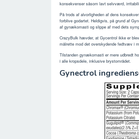
konsekvenser såsom lavt selvværd, irritabilite
På trods af alvorligheden af ​​dens konsekven
forblive godartet. Heldigvis, på grund af Gyn
af gynækomasti og slippe af med dets sym
CrazyBulk hævder, at Gycentrol ikke er bleve
målrette mod det overskydende fedtvæv i m
Tilstanden gynækomasti er mere udbredt hos 
i alle kropsdele, inklusive brystområdet.
Gynectrol ingredien