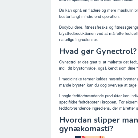
Du kan opnå en fladere og mere maskulin br
koster langt mindre end operation.
Bodybuildere, fitnessfreaks og fitnessgænge
brystfedtreduktionen ved at målrette fedtcel
naturlige ingredienser.
Hvad gør Gynectrol
Gynectrol er designet til at målrette det fe
ind i dit brystområde, også kendt som dine 
I medicinske termer kaldes mænds bryster g
mande bryster, kan du dog overveje at tage d
I nogle fedtforbrændende produkter kan indi
specifikke fedtdepoter i kroppen. For eksem
fedtforbrændende ingrediens, der målretter s
Hvordan slipper man
gynækomasti?