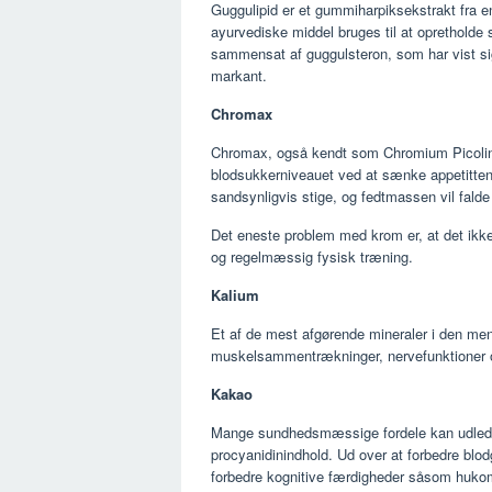
Guggulipid er et gummiharpiksekstrakt fra e
ayurvediske middel bruges til at opretholde
sammensat af guggulsteron, som har vist sig
markant.
Chromax
Chromax, også kendt som Chromium Picolinat
blodsukkerniveauet ved at sænke appetitten
sandsynligvis stige, og fedtmassen vil fald
Det eneste problem med krom er, at det ikk
og regelmæssig fysisk træning.
Kalium
Et af de mest afgørende mineraler i den men
muskelsammentrækninger, nervefunktioner og 
Kakao
Mange sundhedsmæssige fordele kan udledes
procyanidinindhold. Ud over at forbedre bl
forbedre kognitive færdigheder såsom hukom