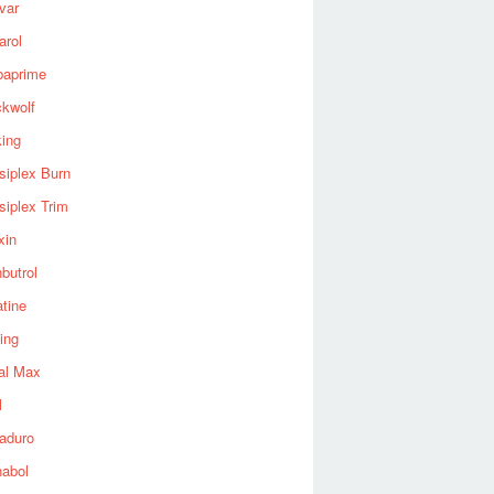
var
arol
baprime
ckwolf
king
siplex Burn
siplex Trim
xin
butrol
tine
ing
al Max
l
aduro
nabol