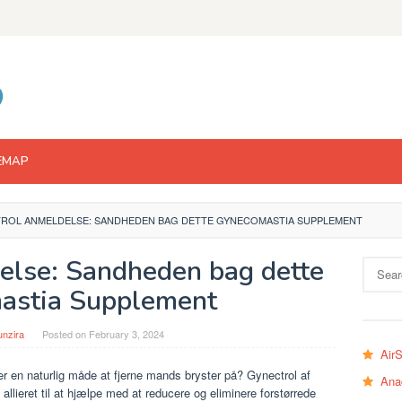
EMAP
ROL ANMELDELSE: SANDHEDEN BAG DETTE GYNECOMASTIA SUPPLEMENT
else: Sandheden bag dette
Search
for:
astia Supplement
nzira
Posted on
February 3, 2024
Air
r en naturlig måde at fjerne mands bryster på? Gynectrol af
Ana
llieret til at hjælpe med at reducere og eliminere forstørrede