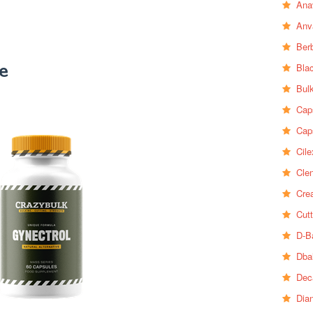
Ana
Anv
Ber
se
Bla
Bul
Cap
Cap
Cile
Clen
Crea
Cutt
D-B
Dba
Dec
Dia