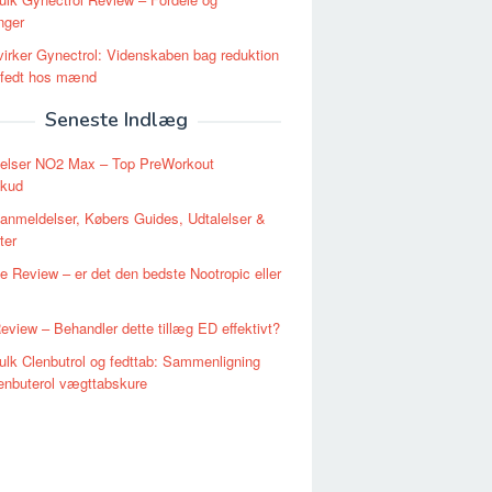
nger
irker Gynectrol: Videnskaben bag reduktion
tfedt hos mænd
Seneste Indlæg
elser NO2 Max – Top PreWorkout
skud
nmeldelser, Købers Guides, Udtalelser &
ter
 Review – er det den bedste Nootropic eller
Review – Behandler dette tillæg ED effektivt?
lk Clenbutrol og fedttab: Sammenligning
enbuterol vægttabskure