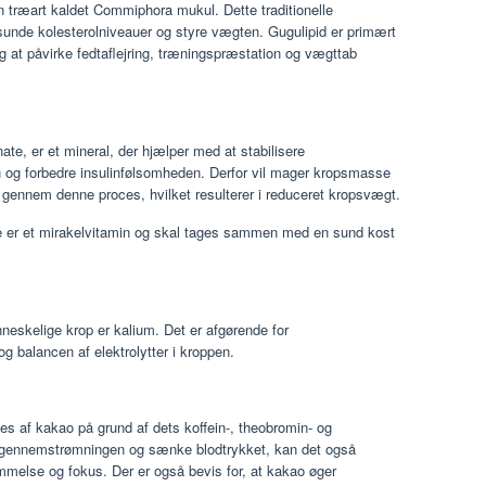
n træart kaldet Commiphora mukul. Dette traditionelle
 sunde kolesterolniveauer og styre vægten. Gugulipid er primært
 at påvirke fedtaflejring, træningspræstation og vægttab
e, er et mineral, der hjælper med at stabilisere
 og forbedre insulinfølsomheden. Derfor vil mager kropsmasse
e gennem denne proces, hvilket resulterer i reduceret kropsvægt.
e er et mirakelvitamin og skal tages sammen med en sund kost
neskelige krop er kalium. Det er afgørende for
balancen af ​​elektrolytter i kroppen.
 af kakao på grund af dets koffein-, theobromin- og
odgennemstrømningen og sænke blodtrykket, kan det også
melse og fokus. Der er også bevis for, at kakao øger