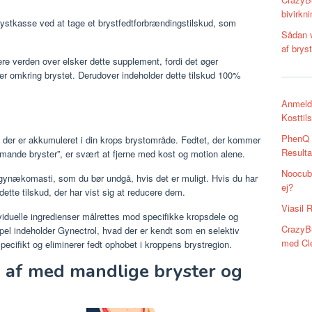
bivirkni
ystkasse ved at tage et brystfedtforbrændingstilskud, som
Sådan v
af brys
re verden over elsker dette supplement, fordi det øger
ler omkring brystet. Derudover indeholder dette tilskud 100%
Anmeld
?
Kosttil
PhenQ a
dt, der er akkumuleret i din krops brystområde. Fedtet, der kommer
Resulta
“mande bryster”, er svært at fjerne med kost og motion alene.
Noocube
ynækomasti, som du bør undgå, hvis det er muligt. Hvis du har
ej?
ette tilskud, der har vist sig at reducere dem.
Viasil 
viduelle ingredienser målrettes mod specifikke kropsdele og
CrazyBu
pel indeholder Gynectrol, hvad der er kendt som en selektiv
med Cl
pecifikt og eliminerer fedt ophobet i kroppens brystregion.
 af med mandlige bryster og