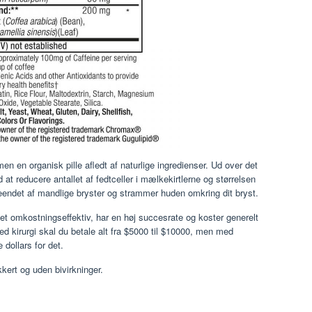
en en organisk pille afledt af naturlige ingredienser. Ud over det
 at reducere antallet af fedtceller i mælkekirtlerne og størrelsen
udseendet af mandlige bryster og strammer huden omkring dit bryst.
t omkostningseffektiv, har en høj succesrate og koster generelt
 kirurgi skal du betale alt fra $5000 til $10000, men med
dollars for det.
kkert og uden bivirkninger.