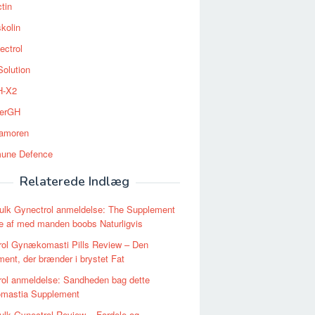
tin
kolin
ectrol
Solution
-X2
erGH
tamoren
une Defence
Relaterede Indlæg
ulk Gynectrol anmeldelse: The Supplement
pe af med manden boobs Naturligvis
rol Gynækomasti Pills Review – Den
ent, der brænder i brystet Fat
ol anmeldelse: Sandheden bag dette
mastia Supplement
lk Gynectrol Review – Fordele og