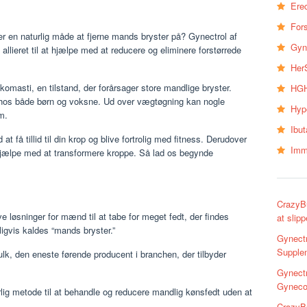
Erec
Fors
r en naturlig måde at fjerne mands bryster på? Gynectrol af
Gyn
llieret til at hjælpe med at reducere og eliminere forstørrede
Her
omasti, en tilstand, der forårsager store mandlige bryster.
HGH
hos både børn og voksne. Ud over vægtøgning kan nogle
Hyp
m.
Ibu
at få tillid til din krop og blive fortrolig med fitness. Derudover
Imm
hjælpe med at transformere kroppe. Så lad os begynde
CrazyB
ive løsninger for mænd til at tabe for meget fedt, der findes
at slip
ligvis kaldes “mands bryster.”
Gynect
Supplem
lk, den eneste førende producent i branchen, der tilbyder
Gynectr
Gyneco
rlig metode til at behandle og reducere mandlig kønsfedt uden at
CrazyBu