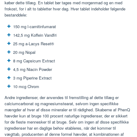
køber dette tillæg. En tablet bør tages med morgenmad og en med
frokost, for i alt to tabletter hver dag. Hver tablet indeholder følgende
bestanddele:
150 mg l-carnitinfumarat
142,5 mg Koffein Vandfri
25 mg a-Lacys Reset®
20 mg Nopal
8 mg Capsicum Extract
4,5 mg Niacin Powder
3 mg Piperine Extract
10 mcg Chrom
Andre ingredienser, der anvendes til fremstilling af dette tillæg er
calciumcarbonat og magnesiumstearat, selvom ingen specifikke
mængder af hver af disse mineraler er til rådighed. Skaberne af PhenQ
hævder kun at bruge 100 procent naturlige ingredienser, der er sikkert
for de fleste mennesker til at bruge. Selv om ingen af ​​disse specifikke
ingredienser har en daglige behov etableres, når det kommer til
vægttab, producenten af ​​denne formel hævder, at kombinationen af ​​