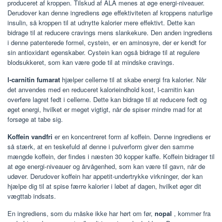
produceret af kroppen. Tilskud af ALA menes at øge energi-niveauer.
Derudover kan denne ingrediens øge effektiviteten af kroppens naturlige
insulin, så kroppen til at udnytte kalorier mere effektivt. Dette kan
bidrage til at reducere cravings mens slankekure. Den anden ingrediens
i denne patenterede formel, cystein, er en aminosyre, der er kendt for
sin antioxidant egenskaber. Cystein kan også bidrage til at regulere
blodsukkeret, som kan være gode til at mindske cravings.
l-carnitin fumarat
hjælper cellerne til at skabe energi fra kalorier. Når
det anvendes med en reduceret kalorieindhold kost, l-carnitin kan
overføre lagret fedt i cellerne. Dette kan bidrage til at reducere fedt og
øget energi, hvilket er meget vigtigt, når de spiser mindre mad for at
forsøge at tabe sig.
Koffein vandfri
er en koncentreret form af koffein. Denne ingrediens er
så stærk, at en teskefuld af denne i pulverform giver den samme
mængde koffein, der findes i næsten 30 kopper kaffe. Koffein bidrager til
at øge energi-niveauer og årvågenhed, som kan være til gavn, når de
udøver. Derudover koffein har appetit-undertrykke virkninger, der kan
hjælpe dig til at spise færre kalorier i løbet af dagen, hvilket øger dit
vægttab indsats.
En ingrediens, som du måske ikke har hørt om før,
nopal
, kommer fra