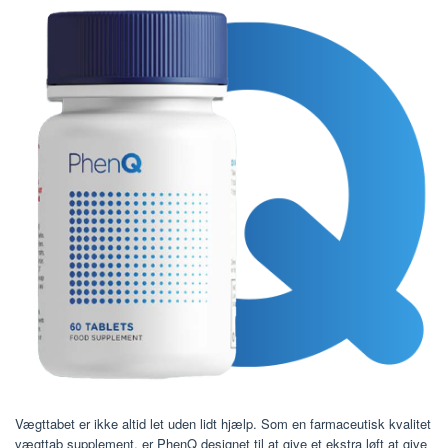
Vægttabet er ikke altid let uden lidt hjælp. Som en farmaceutisk kvalitet
vægttab supplement, er PhenQ designet til at give et ekstra løft at give