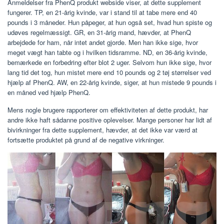
Anmeldelser fra PhenQ produkt webside viser, at dette supplement
fungerer. TP, en 21-årig kvinde, var i stand til at tabe mere end 40
pounds i 3 måneder. Hun påpeger, at hun også set, hvad hun spiste og
udøves regelmæssigt. GR, en 31-årig mand, hævder, at PhenQ
arbejdede for ham, når intet andet gjorde. Men han ikke sige, hvor
meget vægt han tabte og i hvilken tidsramme. ND, en 36-årig kvinde,
bemærkede en forbedring efter blot 2 uger. Selvom hun ikke sige, hvor
lang tid det tog, hun mistet mere end 10 pounds og 2 tøj størrelser ved
hjælp af PhenQ. AW, en 22-årig kvinde, siger, at hun mistede 9 pounds i
en måned ved hjælp PhenQ.
Mens nogle brugere rapporterer om effektiviteten af ​​dette produkt, har
andre ikke haft sådanne positive oplevelser. Mange personer har lidt af
bivirkninger fra dette supplement, hævder, at det ikke var værd at
fortsætte produktet på grund af de negative virkninger.