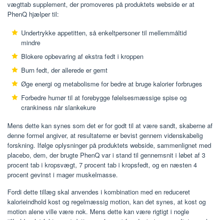
vægttab supplement, der promoveres på produktets webside er at
PhenQ hjælper til:
Undertrykke appetitten, så enkeltpersoner til mellemmåltid
mindre
Blokere opbevaring af ekstra fedt i kroppen
Burn fedt, der allerede er gemt
Øge energi og metabolisme for bedre at bruge kalorier forbruges
Forbedre humør til at forebygge følelsesmæssige spise og
crankiness når slankekure
Mens dette kan synes som det er for godt til at være sandt, skaberne af
denne formel angiver, at resultaterne er bevist gennem videnskabelig
forskning. Ifølge oplysninger på produktets webside, sammenlignet med
placebo, dem, der brugte PhenQ var i stand til gennemsnit i løbet af 3
procent tab i kropsvægt, 7 procent tab i kropsfedt, og en næsten 4
procent gevinst i mager muskelmasse.
Fordi dette tillæg skal anvendes i kombination med en reduceret
kalorieindhold kost og regelmæssig motion, kan det synes, at kost og
motion alene ville være nok. Mens dette kan være rigtigt i nogle