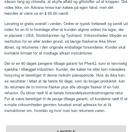
såsom tang og chlorella, at skylle affald og giftstoffer ud af kroppen. Det
vides ikke, om Advana rense kan købes på egen hånd, men det
hævdes at være ca en $ 65,00 værdi.
Levering er gratis overalt i verden. Ordrer er typisk forberedt og sendt ud
inden for en til to hverdage efter at kunden afgiver ordren fra lagre, der
er placeret i USA, Storbritannien og Tyskland. Virksomheden tilbyder en
restitution for en eller anden grund, så længe flaskerne ikke bliver
åbnet, og returneres i den originale emballage forsendelse. Kunder skal
kontakte firmaet for at modtage afkast instruktioner.
Der er en 60 dages pengene tilbage garanti for PhenQ, som er temmelig
sjældne i tillægget industrien. Kunder, der køber tre eller fem måneders
forsyning er berettiget til denne risikofri prøveperiode. Hvis du ikke kan
se resultater i løbet af de første 60 dage, som du bruger produktet, kan
du returnere de to tomme flasker plus alle ubrugte flasker til en fuld
refusion. Du bliver nødt til at betale forsendelsesomkostningerne retur.
For at være berettiget til de penge tilbage garanti, vil kunderne nødt til at
e-maile virksomheden gennem forudsat email adresse for at få
instruktioner om, hvordan og hvor man kan returnere varen.
1 BOTTLE