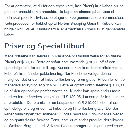
For at garantere, at du får den ægte vare, kan PhenQ kun købes online
gennem produktet hjemmeside. Du tager en chance på at købe et
forfalsket produkt, hvis du foretager et køb gennem andre hjemmesider.
Købsprocessen er bakket op af Norton Shopping Garanti. Købere kan
bruge Skrill, VISA, Mastercard eller American Express til at gennemføre
købet.
Priser og Specialtilbud
Mens priserne kan ændres, nuværende prisfastsættelse for en flaske
PhenQ er $ 69,95. Dette er opført som værende $ 10,00 off af den
oprindelige pris for dette tillæg. Kunderne kan få en bedre aftale ved at
købe på tre måneder pakkeløsning. Når kunderne vælger denne
mulighed, det er som at købe to flasker og få en gratis. Prisen for en tre
måneders forsyning er $ 139,90. Dette er opført som værende $ 100,00
ud af den oprindelige prisfastsættelse. Kunder kan spare endnu mere
med en fem måneders forsyning. Til $ 189,95, kunderne får fem flasker
af produktet. Dette omfatter en besparelse på $ 210,00 i løbet af den
oprindelige pris og er som at købe tre og få to flasker gratis. De, der
køber forsyningen fem måneder vil også modtage ti downloades pjecer
og en gratis flaske Advana Rens, som er et andet produkt, der tilbydes
af Wolfson Berg Limited. Advana Cleanse bruger naturlige ingredienser,