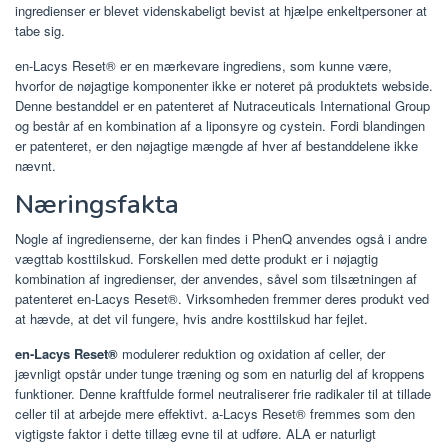
ingredienser er blevet videnskabeligt bevist at hjælpe enkeltpersoner at
tabe sig.
en-Lacys Reset® er en mærkevare ingrediens, som kunne være,
hvorfor de nøjagtige komponenter ikke er noteret på produktets webside.
Denne bestanddel er en patenteret af Nutraceuticals International Group
og består af en kombination af a liponsyre og cystein. Fordi blandingen
er patenteret, er den nøjagtige mængde af hver af bestanddelene ikke
nævnt.
Næringsfakta
Nogle af ingredienserne, der kan findes i PhenQ anvendes også i andre
vægttab kosttilskud. Forskellen med dette produkt er i nøjagtig
kombination af ingredienser, der anvendes, såvel som tilsætningen af ​​
patenteret en-Lacys Reset®. Virksomheden fremmer deres produkt ved
at hævde, at det vil fungere, hvis andre kosttilskud har fejlet.
en-Lacys Reset®
modulerer reduktion og oxidation af celler, der
jævnligt opstår under tunge træning og som en naturlig del af kroppens
funktioner. Denne kraftfulde formel neutraliserer frie radikaler til at tillade
celler til at arbejde mere effektivt. a-Lacys Reset® fremmes som den
vigtigste faktor i dette tillæg evne til at udføre. ALA er naturligt