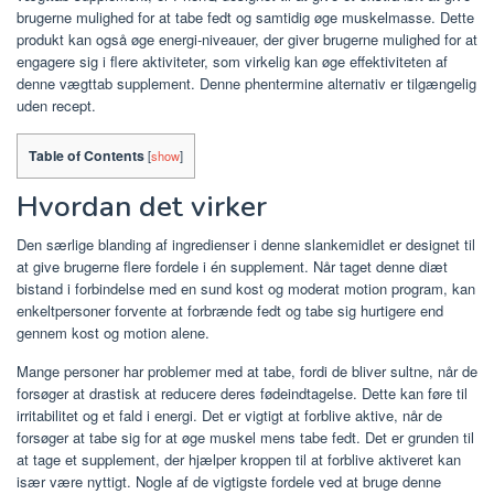
brugerne mulighed for at tabe fedt og samtidig øge muskelmasse. Dette
produkt kan også øge energi-niveauer, der giver brugerne mulighed for at
engagere sig i flere aktiviteter, som virkelig kan øge effektiviteten af ​​
denne vægttab supplement. Denne phentermine alternativ er tilgængelig
uden recept.
Table of Contents
[
show
]
Hvordan det virker
Den særlige blanding af ingredienser i denne slankemidlet er designet til
at give brugerne flere fordele i én supplement. Når taget denne diæt
bistand i forbindelse med en sund kost og moderat motion program, kan
enkeltpersoner forvente at forbrænde fedt og tabe sig hurtigere end
gennem kost og motion alene.
Mange personer har problemer med at tabe, fordi de bliver sultne, når de
forsøger at drastisk at reducere deres fødeindtagelse. Dette kan føre til
irritabilitet og et fald i energi. Det er vigtigt at forblive aktive, når de
forsøger at tabe sig for at øge muskel mens tabe fedt. Det er grunden til
at tage et supplement, der hjælper kroppen til at forblive aktiveret kan
især være nyttigt. Nogle af de vigtigste fordele ved at bruge denne