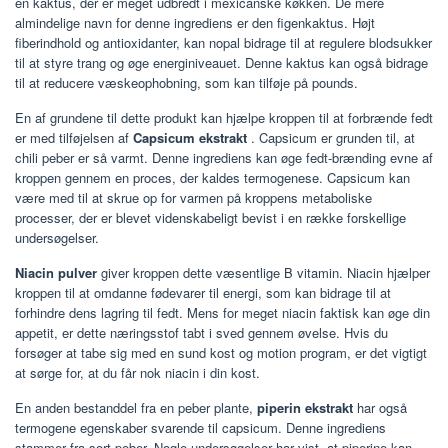
en kaktus, der er meget udbredt i mexicanske køkken. De mere
almindelige navn for denne ingrediens er den figenkaktus. Højt
fiberindhold og antioxidanter, kan nopal bidrage til at regulere blodsukker
til at styre trang og øge energiniveauet. Denne kaktus kan også bidrage
til at reducere væskeophobning, som kan tilføje på pounds.
En af grundene til dette produkt kan hjælpe kroppen til at forbrænde fedt
er med tilføjelsen af
Capsicum ekstrakt
. Capsicum er grunden til, at
chili peber er så varmt. Denne ingrediens kan øge fedt-brænding evne af
kroppen gennem en proces, der kaldes termogenese. Capsicum kan
være med til at skrue op for varmen på kroppens metaboliske
processer, der er blevet videnskabeligt bevist i en række forskellige
undersøgelser.
Niacin pulver
giver kroppen dette væsentlige B vitamin. Niacin hjælper
kroppen til at omdanne fødevarer til energi, som kan bidrage til at
forhindre dens lagring til fedt. Mens for meget niacin faktisk kan øge din
appetit, er dette næringsstof tabt i sved gennem øvelse. Hvis du
forsøger at tabe sig med en sund kost og motion program, er det vigtigt
at sørge for, at du får nok niacin i din kost.
En anden bestanddel fra en peber plante,
piperin ekstrakt
har også
termogene egenskaber svarende til capsicum. Denne ingrediens
stammer fra sort peber. Nogle undersøgelser har vist, at piperine kan