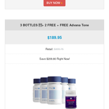
BUY NOW
»
3 BOTTLES + 2 FREE + FREE Advana Tone
$189.95
Retail:
$399.75
Save $209.80 Right Now!