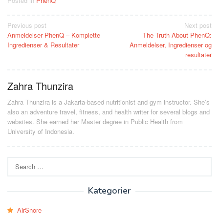
Posted in
PhenQ
Post
Previous post
Next post
Anmeldelser PhenQ – Komplette
The Truth About PhenQ:
navigation
Ingredienser & Resultater
Anmeldelser, Ingredienser og
resultater
Zahra Thunzira
Zahra Thunzira is a Jakarta-based nutritionist and gym instructor. She’s
also an adventure travel, fitness, and health writer for several blogs and
websites. She earned her Master degree in Public Health from
University of Indonesia.
Search
for:
Kategorier
AirSnore