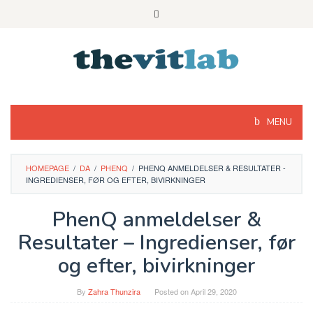
Skip
to
content
MENU
HOMEPAGE
/
DA
/
PHENQ
/
PHENQ ANMELDELSER & RESULTATER -
INGREDIENSER, FØR OG EFTER, BIVIRKNINGER
PhenQ anmeldelser &
Resultater – Ingredienser, før
og efter, bivirkninger
By
Zahra Thunzira
Posted on
April 29, 2020