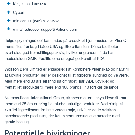
Kiti, 7550, Larnaca
Cypern
telefon: +1 (646) 513 2632
e-mail-adresse: support@phenq.com
Ifølge oplysninger, der kan findes på produktet hjemmeside, er PhenQ
fremstilles i anlæg i både USA og Storbritannien. Disse faciliteter
overholde god fremstillingspraksis, hvilket er grunden til de har
meddelelsen GMP. Faciliteterne er også godkendt af FDA.
Wolfson Berg Limited er engageret i at kombinere videnskab og natur til
at udvikle produkter, der er designet til at forbedre sundhed og velvære.
Med mere end 30 års erfaring på området, har WBL udviklet og
fremstillet produkter til mere end 100 brands i 10 forskellige lande.
Nutraceuticals International Group, skaberne af en-Lacys Reset®, har
mere end 35 års erfaring i at skabe naturlige produkter. Ved hjælp af
kvalitet ingredienser fra hele verden høje, udvikler dette selskab
banebrydende produkter, der kombinerer traditionelle metoder med
gamle healing.
Potentielle bivirkninger