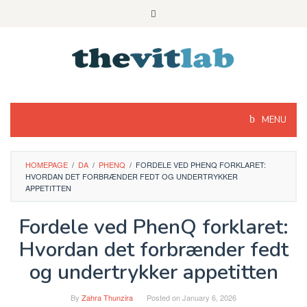
Skip
to
content
MENU
HOMEPAGE
/
DA
/
PHENQ
/
FORDELE VED PHENQ FORKLARET:
HVORDAN DET FORBRÆNDER FEDT OG UNDERTRYKKER
APPETITTEN
Fordele ved PhenQ forklaret:
Hvordan det forbrænder fedt
og undertrykker appetitten
By
Zahra Thunzira
Posted on
January 6, 2026