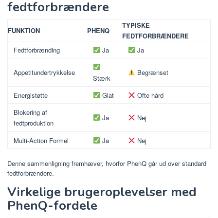
fedtforbrændere
TYPISKE
FUNKTION
PHENQ
FEDTFORBRÆNDERE
Fedtforbrænding
Ja
Ja
Appetitundertrykkelse
Begrænset
Stærk
Energistøtte
Glat
Ofte hård
Blokering af
Ja
Nej
fedtproduktion
Multi-Action Formel
Ja
Nej
Denne sammenligning fremhæver, hvorfor PhenQ går ud over standard
fedtforbrændere.
Virkelige brugeroplevelser med
PhenQ-fordele