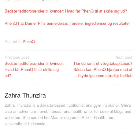
Bedste fedtforbrænder til kvinder: Hvad får PhenQ til at skille sig ud?
PhenQ Fat Burner Pills anmeldelse: Fordele, ingredienser og resultater
Posted in
PhenQ
Post
Previous post
Next post
Bedste fedtforbrænder til kvinder:
Har du ramt et vægttabsplateau?
navigation
Hvad får PhenQ til at skille sig
Sådan kan PhenQ hjælpe med at
ud?
bryde igennem stædigt fedttab
Zahra Thunzira
Zahra Thunzira is a Jakarta-based nutritionist and gym instructor. She’s
also an adventure travel, fitness, and health writer for several blogs and
websites. She earned her Master degree in Public Health from
University of Indonesia.