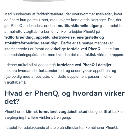
Med hundredvis af fedtforbrændere, der oversvømmer markedet, lover
de fleste hurtige resultater, men leverer kortsigtede løsninger. Det, der
gør PhenQ anderledes, er dens
multifunktionelle tilgang
. I stedet for
at målrette vægttab fra kun én vinkel, arbejder PhenQ på
fedtforbrænding, appetitundertrykkelse, energistøtte og
stofskifteforbedring samtidigt
. Derfor er så mange mennesker
interesserede i at forstå de
virkelige fordele ved PhenQ
– ikke kun
markedsføringspåstande, men hvordan det rent faktisk virker i kroppen.
I denne artikel vil vi gennemgå
fordelene ved PhenQ i detaljer
,
forklare hvordan det forbrænder fedt og undertrykker appetitten, og
hjælpe dig med at beslutte, om dette supplement passer til dine
vægttabsmål.
Hvad er PhenQ, og hvordan virker
det?
PhenQ er et
klinisk formuleret vægttabstilskud
designet til at tackle
vægtøgning fra flere vinkler på én gang.
I stedet for udelukkende at stole på stimulanter, kombinerer PhenQ: