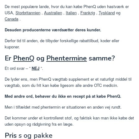
De mest populære lande, hvor du kan købe PhenQ uden hastværk er
USA,
Storbritannien
,
Australien
,
Italien
,
Frankrig
,
Tyskland
og
Canada
.
Desuden producenterne værdsætter deres kunder.
Derfor tid til anden, de tilbyder forskellige rabattilbud, koder eller
kuponer.
Er
PhenQ
og
Phentermine
samme?
Et ord svar – ”
NEJ
”.
De lyder ens, men PhenQ vægttab supplement er et naturligt middel til
vægttab, som du frit kan købe ligesom alle andre OTC medicin.
Med andre ord, behøver du ikke en recept på at købe PhenQ.
Men i tilfældet med phentermin er situationen en anden vej rundt.
Det kommer under et kontrolleret stof, og faktisk kan man ikke købe det
uden opsyn og rådgivning fra en læge.
Pris
s og pakke