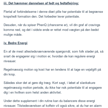
iii. Det hæmmer dannelsen af ​​fedt og fedtaflejring:
Flertal af forbindelserne i denne diæt pille har potentiale til at begrænse
kropsfedt formation den. Det forbedrer lever potentiale.
Desuden, når du spiser PhenQ (chancerne er), vil din graf af cravings
komme ned, og det i sidste ende er rettet mod vægten på den bedst
mulige måde.
iv. Bedre Energi
En af de mest allestedsnærværende spørgsmål, som folk støder på, så
snart de engagerer sig i motion er, hvordan de kan regulere energi
niveauer.
Regelmæssig motion og kost har en tendens til at tage en vejafgift på
din krop.
Således sker det at gøre dig træg. Kort sagt, i løbet af slankekure
regelmæssig motion periode, du ikke har nok potentiale til at engagere
dig i en hvilken som helst anden aktivitet.
Under dette supplement i din rutine kan du balancere disse energi
niveauer. Tilstedeværelsen af ​​koffein vil også sikre, at du har en alarm