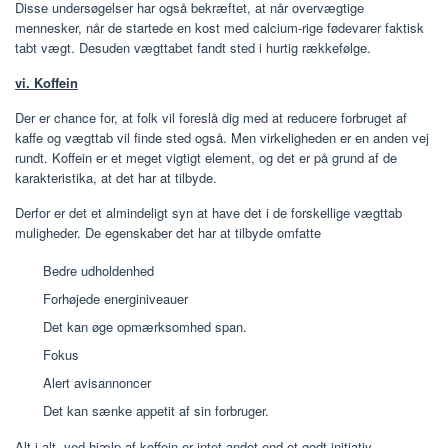
Disse undersøgelser har også bekræftet, at når overvægtige
mennesker, når de startede en kost med calcium-rige fødevarer faktisk
tabt vægt. Desuden vægttabet fandt sted i hurtig rækkefølge.
vi. Koffein
Der er chance for, at folk vil foreslå dig med at reducere forbruget af
kaffe og vægttab vil finde sted også. Men virkeligheden er en anden vej
rundt. Koffein er et meget vigtigt element, og det er på grund af de
karakteristika, at det har at tilbyde.
Derfor er det et almindeligt syn at have det i de forskellige vægttab
muligheder. De egenskaber det har at tilbyde omfatte
Bedre udholdenhed
Forhøjede energiniveauer
Det kan øge opmærksomhed span.
Fokus
Alert avisannoncer
Det kan sænke appetit af sin forbruger.
Alt i alt, ved hjælp af koffein er intet andet end et godt initiativ.