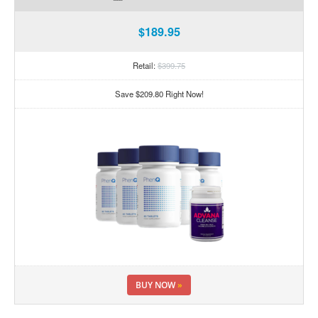
$189.95
Retail:
$399.75
Save $209.80 Right Now!
BUY NOW
»