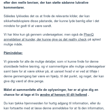
efter den reelle beviser, der kan støtte sådanne lukrative
kommentarer.
Således lykkedes det os at finde de relevante kilder, der kan
sikkerhedskopiere disse påstande, der kunne lyde barnlig eller i det
mindste for godt til at være sandt.
Vi har ikke kun gå gennem undersøgelser, men også de
PhenQ
anmeldelser af kunder, der kunne give os det reality check
på aptest
mulige måde.
Påmindelse:
Vi gravede for alle de mulige detaljer, som vi kunne finde for denne
storslåede fedme løsning, og vi sammenligne alle mulige undersøgelser
samt bare for at være sikker på, at uanset hvad vi er ved at tilføje i
denne gennemgang bør være en hjælp, til det punkt, og noget, der kan
give dig værd af dine penge.
Målet at sammenfatte alle de oplysninger, her er at give dig en
chance for at tage et liv
ændre af hensyn til dit helbred
.
Du kan tjekke hjemmesiden for hurtig adgang til information, eller du
kan fortsætte med at læse denne anmeldelse for at få den information,