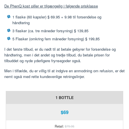
De PhenQ kost piller er tilgængelig i følgende prisklasse
1 flaske (60 kapsler) $ 69.95 + 9.98 til forsendelse og
håndtering
3 flasker (ca. tre måneder forsyning) $ 139,85
5 Flasker (omkring fem måneder forsyning) $ 199,85
I det første tilbud, er du nødt til at betale gebyrer for forsendelse og
håndtering, men i det andet og tredje tilbud, du betale prisen for
tilbuddet og nyde yderligere frynsegoder også.
Men i tilfælde, du er villig til at indgive en anmodning om refusion, er det
nemt også med rette kundevenlige retningslinjer.
1 BOTTLE
$69
Retail:
$79.95