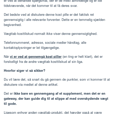
er ved at behandle spørgsmål, der er de mest almindelige og er lidt
tidskrævende, når det kommer til at få deres svar.
Det bedste ved at diskutere denne kost pille er det faktisk ret
gennemsigtig i alle relevante forventer. Dette er en temmelig sjælden
begivenhed.
Vægttab kosttilskud normalt ikke viser denne gennemsigtighed.
Telefonnummeret, adresse, sociale medier håndtag, alle
kontaktoplysninger er let tilgængelige.
Når
vi er ved at gennemgå kost piller
(en ting er helt klart), det er
forskelligt fra de andre vægttab kosttilskud af sin liga.
Hvorfor siger vi så sikker?
Du vil lære det, så snart du gå gennem de punkter, som vi kommer til at
diskutere via mediet af denne artikel.
Det er
ikke bare en gennemgang af et supplement, men det er en
gateway, der kan guide dig til at slippe af med overskydende vægt
til gode.
Ligesom enhver anden vægttab produkt, det hævder også at være