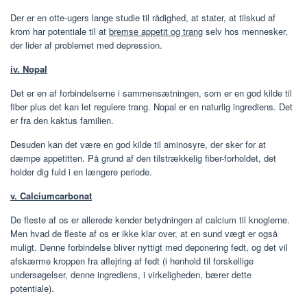
Der er en otte-ugers lange studie til rådighed, at stater, at tilskud af
krom har potentiale til at
bremse appetit og trang
selv hos mennesker,
der lider af problemet med depression.
iv. Nopal
Det er en af ​​forbindelserne i sammensætningen, som er en god kilde til
fiber plus det kan let regulere trang. Nopal er en naturlig ingrediens. Det
er fra den kaktus familien.
Desuden kan det være en god kilde til aminosyre, der sker for at
dæmpe appetitten. På grund af den tilstrækkelig fiber-forholdet, det
holder dig fuld i en længere periode.
v. Calciumcarbonat
De fleste af os er allerede kender betydningen af ​​calcium til knoglerne.
Men hvad de fleste af os er ikke klar over, at en sund vægt er også
muligt. Denne forbindelse bliver nyttigt med deponering fedt, og det vil
afskærme kroppen fra aflejring af fedt (i henhold til forskellige
undersøgelser, denne ingrediens, i virkeligheden, bærer dette
potentiale).