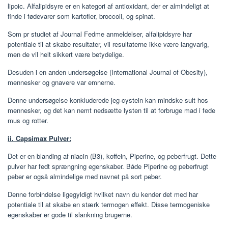
lipoic. Alfalipidsyre er en kategori af antioxidant, der er almindeligt at
finde i fødevarer som kartofler, broccoli, og spinat.
Som pr studiet af Journal Fedme anmeldelser, alfalipidsyre har
potentiale til at skabe resultater, vil resultaterne ikke være langvarig,
men de vil helt sikkert være betydelige.
Desuden i en anden undersøgelse (International Journal of Obesity),
mennesker og gnavere var emnerne.
Denne undersøgelse konkluderede jeg-cystein kan mindske sult hos
mennesker, og det kan nemt nedsætte lysten til at forbruge mad i fede
mus og rotter.
ii. Capsimax Pulver:
Det er en blanding af niacin (B3), koffein, Piperine, og peberfrugt. Dette
pulver har fedt sprængning egenskaber. Både Piperine og peberfrugt
peber er også almindelige med navnet på sort peber.
Denne forbindelse ligegyldigt hvilket navn du kender det med har
potentiale til at skabe en stærk termogen effekt. Disse termogeniske
egenskaber er gode til slankning brugerne.