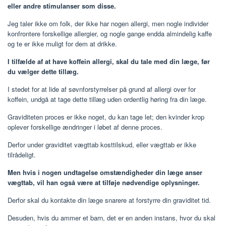
eller andre stimulanser som disse.
Jeg taler ikke om folk, der ikke har nogen allergi, men nogle individer
konfrontere forskellige allergier, og nogle gange endda almindelig kaffe
og te er ikke muligt for dem at drikke.
I tilfælde af at have koffein allergi, skal du tale med din læge, før
du vælger dette tillæg.
I stedet for at lide af søvnforstyrrelser på grund af allergi over for
koffein, undgå at tage dette tillæg uden ordentlig høring fra din læge.
Graviditeten proces er ikke noget, du kan tage let; den kvinder krop
oplever forskellige ændringer i løbet af denne proces.
Derfor under graviditet vægttab kosttilskud, eller vægttab er ikke
tilrådeligt.
Men hvis i nogen undtagelse omstændigheder din læge anser
vægttab, vil han også være at tilføje nødvendige oplysninger.
Derfor skal du kontakte din læge snarere at forstyrre din graviditet tid.
Desuden, hvis du ammer et barn, det er en anden instans, hvor du skal