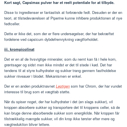
Kort sagt, Capsimax pulver har et reelt potentiale for at tilbyde.
Disse to ingredienser er fantastisk at forbrænde fedt. Desuden er der en
teori, at tilstedeværelsen af ​​Piperine kunne inhibere produktionen af ​​nye
fedtceller.
Dette er ikke det, som der er flere undersøgelser, der har bekræftet
fordelene ved capsicum dybdefremrykning vægtforholdet.
iii. krompicolinat
Det er en af ​​de livsvigtige mineraler, som du nemt kan få i hele korn,
grøntsager og sidst men ikke mindst er det til stede i kød. Det har
tendens til at styre kulhydrater og sukker trang gennem fastholdelse
sukker niveauer i blodet. Mekanismen er enkel.
Der er en anden produktnavnet
Leptigen
som har Chrom, der har vundet
interesse til brug som et vægttab støtte.
Når du spiser noget, der har kulhydrater i det (en slags sukker), vil
kroppen absorbere sukker og transportere det til kroppens celler, så de
kan bruge denne absorberede sukker som energikilde. Når kroppen får
tilstrækkelig mængde sukker, vil din krop ikke tørster efter mere og
vægtreduktion bliver lettere.