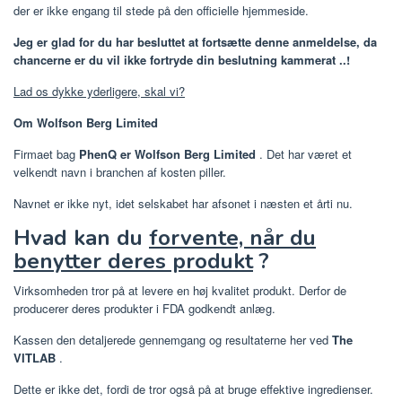
der er ikke engang til stede på den officielle hjemmeside.
Jeg er glad for du har besluttet at fortsætte denne anmeldelse, da
chancerne er du vil ikke fortryde din beslutning kammerat ..!
Lad os dykke yderligere, skal vi?
Om Wolfson Berg Limited
Firmaet bag
PhenQ er Wolfson Berg Limited
. Det har været et
velkendt navn i branchen af kosten piller.
Navnet er ikke nyt, idet selskabet har afsonet i næsten et årti nu.
Hvad kan du
forvente, når du
benytter deres produkt
?
Virksomheden tror på at levere en høj kvalitet produkt. Derfor de
producerer deres produkter i FDA godkendt anlæg.
Kassen den detaljerede gennemgang og resultaterne her ved
The
VITLAB
.
Dette er ikke det, fordi de tror også på at bruge effektive ingredienser.