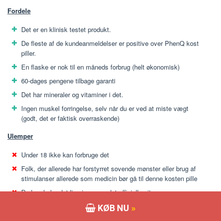
Fordele
Det er en klinisk testet produkt.
De fleste af de kundeanmeldelser er positive over PhenQ kost
piller.
En flaske er nok til en måneds forbrug (helt økonomisk)
60-dages pengene tilbage garanti
Det har mineraler og vitaminer i det.
Ingen muskel forringelse, selv når du er ved at miste vægt
(godt, det er faktisk overraskende)
Ulemper
Under 18 ikke kan forbruge det
Folk, der allerede har forstyrret sovende mønster eller brug af
stimulanser allerede som medicin bør gå til denne kosten pille
Du kan købe det lige igennem det officielle site
Ikke for folk, der allerede har en vis medicinsk problem, eller de
KØB NU
»
er på medicin.