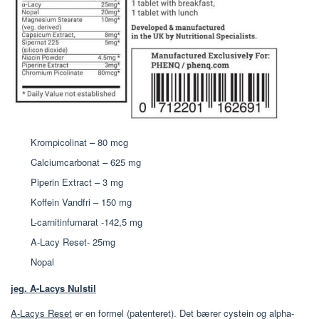
Krompicolinat – 80 mcg
Calciumcarbonat – 625 mg
Piperin Extract – 3 mg
Koffein Vandfri – 150 mg
L-carnitinfumarat -142,5 mg
A-Lacy Reset- 25mg
Nopal
jeg. A-Lacys Nulstil
A-Lacys Reset
er en formel (patenteret). Det bærer cystein og alpha-