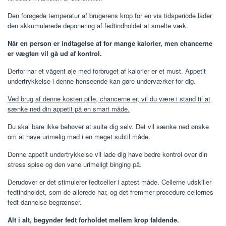
Den forøgede temperatur af brugerens krop for en vis tidsperiode lader
den akkumulerede deponering af fedtindholdet at smelte væk.
Når en person er indtagelse af for mange kalorier, men chancerne
er vægten vil gå ud af kontrol.
Derfor har et vågent øje med forbruget af kalorier er et must. Appetit
undertrykkelse i denne henseende kan gøre underværker for dig.
Ved brug af denne kosten pille, chancerne er, vil du være i stand til at
sænke ned din appetit på en smart måde.
Du skal bare ikke behøver at sulte dig selv. Det vil sænke ned ønske
om at have urimelig mad i en meget subtil måde.
Denne appetit undertrykkelse vil lade dig have bedre kontrol over din
stress spise og den vane urimeligt binging på.
Derudover er det stimulerer fedtceller i aptest måde. Cellerne udskiller
fedtindholdet, som de allerede har, og det fremmer procedure cellernes
fedt dannelse begrænser.
Alt i alt, begynder fedt forholdet mellem krop faldende.