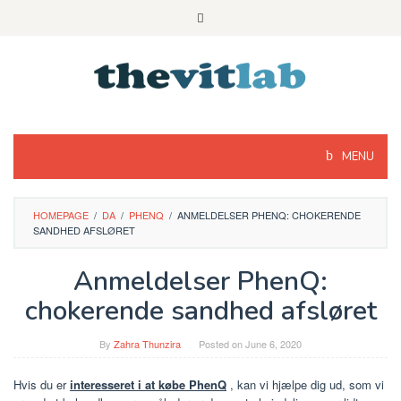
Skip
to
content
MENU
HOMEPAGE
/
DA
/
PHENQ
/
ANMELDELSER PHENQ: CHOKERENDE
SANDHED AFSLØRET
Anmeldelser PhenQ:
chokerende sandhed afsløret
By
Zahra Thunzira
Posted on
June 6, 2020
Hvis du er
interesseret i at købe PhenQ
, kan vi hjælpe dig ud, som vi