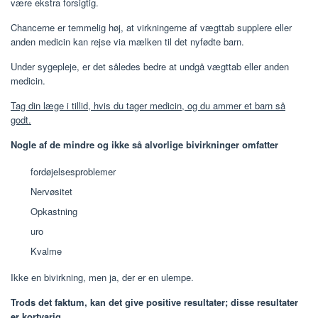
være ekstra forsigtig.
Chancerne er temmelig høj, at virkningerne af vægttab supplere eller
anden medicin kan rejse via mælken til det nyfødte barn.
Under sygepleje, er det således bedre at undgå vægttab eller anden
medicin.
Tag din læge i tillid, hvis du tager medicin, og du ammer et barn så
godt.
Nogle af de mindre og ikke så alvorlige bivirkninger omfatter
fordøjelsesproblemer
Nervøsitet
Opkastning
uro
Kvalme
Ikke en bivirkning, men ja, der er en ulempe.
Trods det faktum, kan det give positive resultater; disse resultater
er kortvarig.