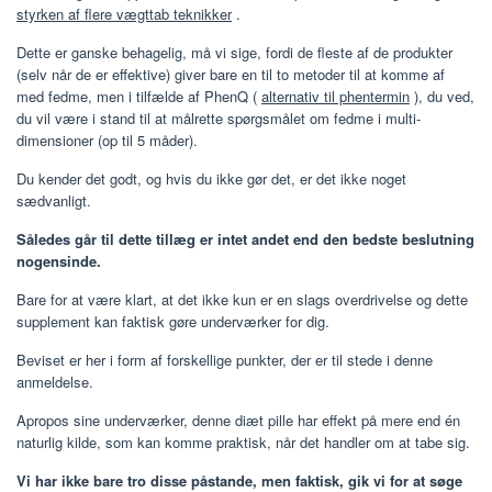
styrken af flere vægttab teknikker
.
Dette er ganske behagelig, må vi sige, fordi de fleste af de produkter
(selv når de er effektive) giver bare en til to metoder til at komme af
med fedme, men i tilfælde af PhenQ (
alternativ til phentermin
), du ved,
du vil være i stand til at målrette spørgsmålet om fedme i multi-
dimensioner (op til 5 måder).
Du kender det godt, og hvis du ikke gør det, er det ikke noget
sædvanligt.
Således går til dette tillæg er intet andet end den bedste beslutning
nogensinde.
Bare for at være klart, at det ikke kun er en slags overdrivelse og dette
supplement kan faktisk gøre underværker for dig.
Beviset er her i form af forskellige punkter, der er til stede i denne
anmeldelse.
Apropos sine underværker, denne diæt pille har effekt på mere end én
naturlig kilde, som kan komme praktisk, når det handler om at tabe sig.
Vi har ikke bare tro disse påstande, men faktisk, gik vi for at søge