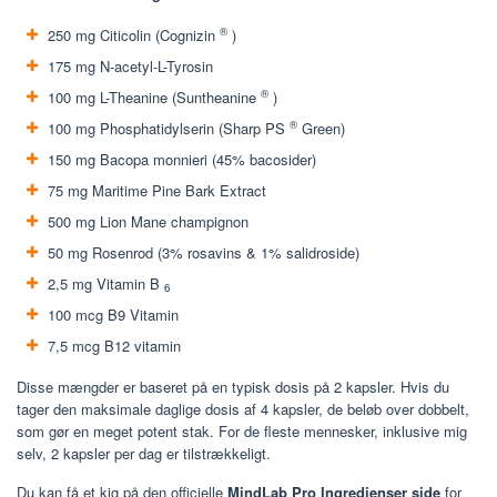
®
250 mg Citicolin (Cognizin
)
175 mg N-acetyl-L-Tyrosin
®
100 mg L-Theanine (Suntheanine
)
®
100 mg Phosphatidylserin (Sharp PS
Green)
150 mg Bacopa monnieri (45% bacosider)
75 mg Maritime Pine Bark Extract
500 mg Lion Mane champignon
50 mg Rosenrod (3% rosavins & 1% salidroside)
2,5 mg Vitamin B
6
100 mcg B9 Vitamin
7,5 mcg B12 vitamin
Disse mængder er baseret på en typisk dosis på 2 kapsler. Hvis du
tager den maksimale daglige dosis af 4 kapsler, de beløb over dobbelt,
som gør en meget potent stak. For de fleste mennesker, inklusive mig
selv, 2 kapsler per dag er tilstrækkeligt.
Du kan få et kig på den officielle
MindLab Pro Ingredienser side
for