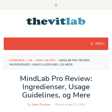
Skip
to
content
MENU
HOMEPAGE
/
DA
/
MIND LAB PRO
/
MINDLAB PRO REVIEW:
INGREDIENSER, USAGE GUIDELINES, OG MERE
MindLab Pro Review:
Ingredienser, Usage
Guidelines, og Mere
By
Zahra Thunzira
Posted on
April 21, 2020