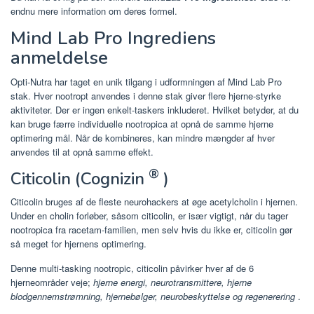
endnu mere information om deres formel.
Mind Lab Pro Ingrediens
anmeldelse
Opti-Nutra har taget en unik tilgang i udformningen af ​​Mind Lab Pro
stak. Hver nootropt anvendes i denne stak giver flere hjerne-styrke
aktiviteter. Der er ingen enkelt-taskers inkluderet. Hvilket betyder, at du
kan bruge færre individuelle nootropica at opnå de samme hjerne
optimering mål. Når de kombineres, kan mindre mængder af hver
anvendes til at opnå samme effekt.
®
Citicolin (Cognizin
)
Citicolin bruges af de fleste neurohackers at øge acetylcholin i hjernen.
Under en cholin forløber, såsom citicolin, er især vigtigt, når du tager
nootropica fra racetam-familien, men selv hvis du ikke er, citicolin gør
så meget for hjernens optimering.
Denne multi-tasking nootropic, citicolin påvirker hver af de 6
hjerneområder veje;
hjerne energi, neurotransmittere, hjerne
blodgennemstrømning, hjernebølger, neurobeskyttelse og regenerering
.