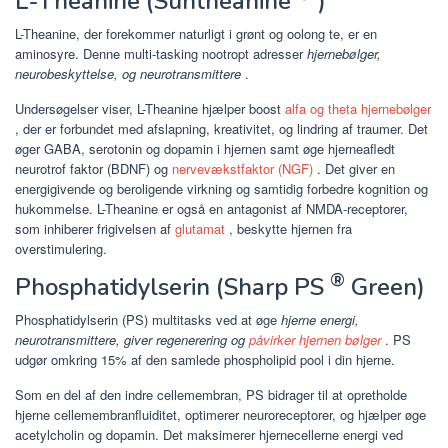
L-Theanine (Suntheanine
)
L-Theanine, der forekommer naturligt i grønt og oolong te, er en
aminosyre. Denne multi-tasking nootropt adresser
hjernebølger,
neurobeskyttelse, og neurotransmittere
.
Undersøgelser viser, L-Theanine hjælper boost
alfa og theta hjernebølger
, der er forbundet med afslapning, kreativitet, og lindring af traumer. Det
øger GABA, serotonin og dopamin i hjernen samt øge hjerneafledt
neurotrof faktor (BDNF) og
nervevækstfaktor (NGF)
. Det giver en
energigivende og beroligende virkning og samtidig forbedre kognition og
hukommelse. L-Theanine er også en antagonist af NMDA-receptorer,
som inhiberer frigivelsen af
glutamat
, beskytte hjernen fra
overstimulering.
®
Phosphatidylserin (Sharp PS
Green)
Phosphatidylserin (PS) multitasks ved at øge
hjerne energi,
neurotransmittere, giver regenerering og
påvirker hjernen bølger
. PS
udgør omkring 15% af den samlede phospholipid pool i din hjerne.
Som en del af den indre cellemembran, PS bidrager til at opretholde
hjerne cellemembranfluiditet, optimerer neuroreceptorer, og hjælper øge
acetylcholin og dopamin. Det maksimerer hjernecellerne energi ved