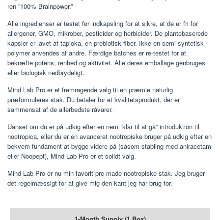
ren ”100% Brainpower.”
Alle ingredienser er testet før indkapsling for at sikre, at de er fri for
allergener, GMO, mikrober, pesticider og herbicider. De plantebaserede
kapsler er lavet af tapioka, en prebiotisk fiber. Ikke en semi-syntetisk
polymer anvendes af andre. Færdige batches er re-testet for at
bekræfte potens, renhed og aktivitet. Alle deres emballage genbruges
eller biologisk nedbrydeligt.
Mind Lab Pro er et fremragende valg til en præmie naturlig
præformuleres stak. Du betaler for et kvalitetsprodukt, der er
sammensat af de allerbedste råvarer.
Uanset om du er på udkig efter en nem ”klar til at gå” introduktion til
nootropica, eller du er en avanceret nootropiske bruger på udkig efter en
bekvem fundament at bygge videre på (såsom stabling med aniracetam
eller Noopept), Mind Lab Pro er et solidt valg.
Mind Lab Pro er nu min favorit pre-made nootropiske stak. Jeg bruger
det regelmæssigt for at give mig den kant jeg har brug for.
1-Month Supply (1 Box)