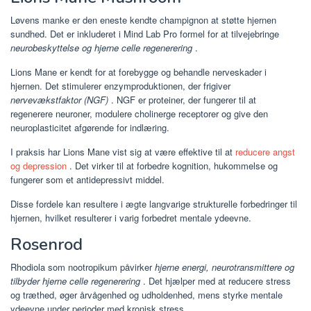
Løvens manke er den eneste kendte champignon at støtte hjernen
sundhed. Det er inkluderet i Mind Lab Pro formel for at tilvejebringe
neurobeskyttelse og hjerne celle regenerering
.
Lions Mane er kendt for at forebygge og behandle nerveskader i
hjernen. Det stimulerer enzymproduktionen, der frigiver
nervevækstfaktor (NGF)
. NGF er proteiner, der fungerer til at
regenerere neuroner, modulere cholinerge receptorer og give den
neuroplasticitet afgørende for indlæring.
I praksis har Lions Mane vist sig at være effektive til at
reducere angst
og depression
. Det virker til at forbedre kognition, hukommelse og
fungerer som et antidepressivt middel.
Disse fordele kan resultere i ægte langvarige strukturelle forbedringer til
hjernen, hvilket resulterer i varig forbedret mentale ydeevne.
Rosenrod
Rhodiola som nootropikum påvirker
hjerne energi, neurotransmittere og
tilbyder hjerne celle regenerering
. Det hjælper med at reducere stress
og træthed, øger årvågenhed og udholdenhed, mens styrke mentale
ydeevne under perioder med kronisk stress.