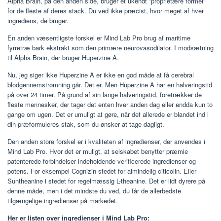
Alpha Brain, på den anden side, bruger et ukendt ”proprietære formel”
for de fleste af deres stack. Du ved ikke præcist, hvor meget af hver
ingrediens, de bruger.
En anden væsentligste forskel er Mind Lab Pro brug af maritime
fyrretræ bark ekstrakt som den primære neurovasodilator. I modsætning
til Alpha Brain, der bruger Huperzine A.
Nu, jeg siger ikke Huperzine A er ikke en god måde at få cerebral
blodgennemstrømning går. Det er. Men Huperzine A har en halveringstid
på over 24 timer. På grund af sin lange halveringstid, foretrækker de
fleste mennesker, der tager det enten hver anden dag eller endda kun to
gange om ugen. Det er umuligt at gøre, når det allerede er blandet ind i
din præformuleres stak, som du ønsker at tage dagligt.
Den anden store forskel er i kvaliteten af ​​ingredienser, der anvendes i
Mind Lab Pro. Hvor det er muligt, at selskabet benytter præmie
patenterede forbindelser indeholdende verificerede ingredienser og
potens. For eksempel Cognizin stedet for almindelig citicolin. Eller
Suntheanine i stedet for regelmæssig L-theanine. Det er lidt dyrere på
denne måde, men i det mindste du ved, du får de allerbedste
tilgængelige ingredienser på markedet.
Her er listen over ingredienser i Mind Lab Pro: