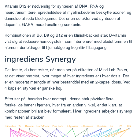
Vitamin B12 er nødvendig for syntesen af ​​DNA, RNA og
neurotransmittere, opretholdelse af myelinskederne beskytte axoner, og
dannelse af røde blodlegemer. Det er en cofaktor ved syntesen af ​​
dopamin, GABA, noradrenalin og serotonin.
Kombinationen af ​​B6, B9 og B12 er en klinisk-backed stak B-vitamin
vist sig at reducere homocystein, som interfererer med blodstrømmen til
hjernen, der bidrager til hjernetåge og kognitiv tilbagegang.
ingrediens Synergy
Det første, du bemærker, når man ser på etiketten of Mind Lab Pro er,
at det viser præcist, hvor meget af hver ingrediens er i hver dosis. Der
er en moderat mængde af hver bestanddel med en 2-kapsel dosis. Ved
4 kapsler, styrken er ganske høj.
Efter ser på, hvordan hver nootropt i denne stak påvirker flere
forskellige baner i hjernen, hver fra en anden vinkel, er det klart, at
kombinationen brillant blev formuleret. Hver ingrediens arbejder i synergi
med resten af ​​stakken.