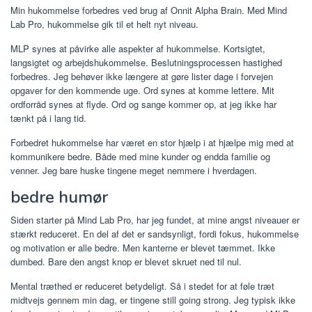
Min hukommelse forbedres ved brug af Onnit Alpha Brain. Med Mind
Lab Pro, hukommelse gik til et helt nyt niveau.
MLP synes at påvirke alle aspekter af hukommelse. Kortsigtet,
langsigtet og arbejdshukommelse. Beslutningsprocessen hastighed
forbedres. Jeg behøver ikke længere at gøre lister dage i forvejen
opgaver for den kommende uge. Ord synes at komme lettere. Mit
ordforråd synes at flyde. Ord og sange kommer op, at jeg ikke har
tænkt på i lang tid.
Forbedret hukommelse har været en stor hjælp i at hjælpe mig med at
kommunikere bedre. Både med mine kunder og endda familie og
venner. Jeg bare huske tingene meget nemmere i hverdagen.
bedre humør
Siden starter på Mind Lab Pro, har jeg fundet, at mine angst niveauer er
stærkt reduceret. En del af det er sandsynligt, fordi fokus, hukommelse
og motivation er alle bedre. Men kanterne er blevet tæmmet. Ikke
dumbed. Bare den angst knop er blevet skruet ned til nul.
Mental træthed er reduceret betydeligt. Så i stedet for at føle træt
midtvejs gennem min dag, er tingene still going strong. Jeg typisk ikke