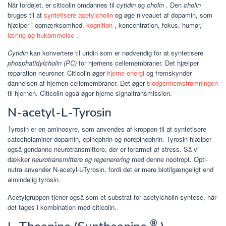
Når fordøjet, er citicolin omdannes til
cytidin
og
cholin
. Den
cholin
bruges til at
syntetisere acetylcholin
og øge niveauet af dopamin, som
hjælper i opmærksomhed,
kognition
, koncentration, fokus, humør,
læring og hukommelse
.
Cytidin
kan konvertere til uridin som er nødvendig for at syntetisere
phosphatidylcholin (PC)
for hjernens cellemembraner. Det hjælper
reparation neuroner. Citicolin øger
hjerne energi
og fremskynder
dannelsen af hjernen cellemembraner. Det øger
blodgennemstrømningen
til hjernen. Citicolin også øger hjerne signaltransmission.
N-acetyl-L-Tyrosin
Tyrosin er en aminosyre, som anvendes af kroppen til at syntetisere
catecholaminer dopamin, epinephrin og norepinephrin. Tyrosin hjælper
også gendanne neurotransmittere, der er forarmet af stress. Så vi
dækker
neurotransmittere og regenerering
med denne nootropt. Opti-
nutra anvender N-acetyl-L-Tyrosin, fordi det er mere biotilgængeligt end
almindelig tyrosin.
Acetylgruppen tjener også som et substrat for acetylcholin-syntese, når
det tages i kombination med citicolin.
®