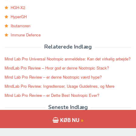
HGH-X2
HyperGH
Ibutamoren
Immune Defence
Relaterede Indlæg
Mind Lab Pro Universal Nootropic anmeldelse: Kan det virkelig arbejde?
MindLab Pro Review – Hvor god er denne Nootropic Stack?
Mind Lab Pro Review – er denne Nootropic værd hype?
MindLab Pro Review: Ingredienser, Usage Guidelines, og Mere
Mind Lab Pro Review – er Dette Best Nootropic Ever?
Seneste Indlæg
Forskolin 250 Review – virker det for vægttab?
KØB NU
»
Phen375 Anmeldelser: Spekulerer om det kan virkelig hjælpe du at
makulere nogle pund?