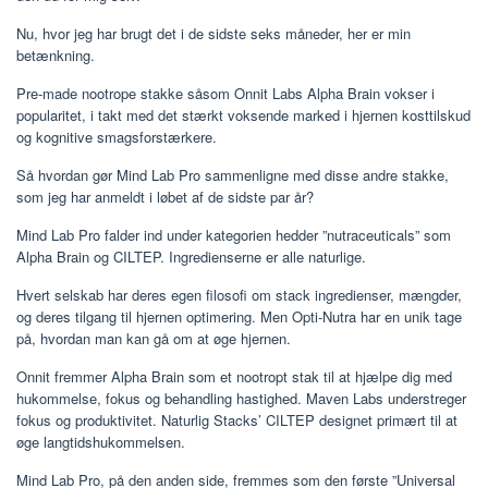
Nu, hvor jeg har brugt det i de sidste seks måneder, her er min
betænkning.
Pre-made nootrope stakke såsom Onnit Labs Alpha Brain vokser i
popularitet, i takt med det stærkt voksende marked i hjernen kosttilskud
og kognitive smagsforstærkere.
Så hvordan gør Mind Lab Pro sammenligne med disse andre stakke,
som jeg har anmeldt i løbet af de sidste par år?
Mind Lab Pro falder ind under kategorien hedder ”nutraceuticals” som
Alpha Brain og CILTEP. Ingredienserne er alle naturlige.
Hvert selskab har deres egen filosofi om stack ingredienser, mængder,
og deres tilgang til hjernen optimering. Men Opti-Nutra har en unik tage
på, hvordan man kan gå om at øge hjernen.
Onnit fremmer Alpha Brain som et nootropt stak til at hjælpe dig med
hukommelse, fokus og behandling hastighed. Maven Labs understreger
fokus og produktivitet. Naturlig Stacks’ CILTEP designet primært til at
øge langtidshukommelsen.
Mind Lab Pro, på den anden side, fremmes som den første ”Universal