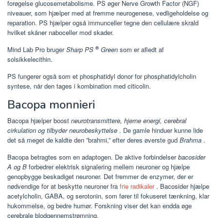
forøgelse glucosemetabolisme. PS øger Nerve Growth Factor (NGF)
niveauer, som hjælper med at fremme neurogenese, vedligeholdelse og
reparation. PS hjælper også immunceller tegne den cellulære skrald
hvilket skåner naboceller mod skader.
®
Mind Lab Pro bruger
Sharp PS
Green
som er afledt af
solsikkelecithin.
PS fungerer også som et phosphatidyl donor for phosphatidylcholin
syntese, når den tages i kombination med citicolin.
Bacopa monnieri
Bacopa hjælper boost
neurotransmittere, hjerne energi, cerebral
cirkulation og tilbyder neurobeskyttelse
. De gamle hinduer kunne lide
det så meget de kaldte den ”brahmi,” efter deres øverste gud
Brahma
.
Bacopa betragtes som en adaptogen. De aktive forbindelser
bacosider
A og B
forbedrer elektrisk signalering mellem neuroner og hjælpe
genopbygge beskadiget neuroner. Det fremmer de enzymer, der er
nødvendige for at beskytte neuroner fra
frie radikaler
. Bacosider hjælpe
acetylcholin, GABA, og serotonin, som fører til fokuseret tænkning, klar
hukommelse, og bedre humør. Forskning viser det kan endda øge
cerebrale blodgennemstrømning.