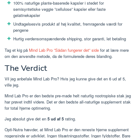
100% naturlige plante-baserede kapsler i stedet for
semisyntetiske veggie ”cellulose” kapsler eller faste
gelatinekapsler
Undtagelsesvis produkt af høj kvalitet, fremragende værdi for
pengene
Hurtig verdensomspændende shipping, stor garanti, let betaling
Tag et kig på
Mind Lab Pro ”Sådan fungerer det” side
for at lære mere
om den anvendte metode, da de formulerede deres blanding.
The Verdict
Vil jeg anbefale Mind Lab Pro? Hvis jeg kunne give det en 6 ud af 5,
ville jeg.
Mind Lab Pro er den bedste pre-made helt naturlig nootropiske stak jeg
har prøvet indtil videre. Det er den bedste all-naturlige supplement stak
for total hjerne optimering.
Jeg absolut give det en
5 ud af 5
rating.
Opti-Nutra hævder, at Mind Lab Pro er den reneste hjerne supplement
nogensinde er udviklet. Ingen tilsætningsstoffer. Ingen fyldstoffer. Bare