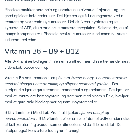
Rhodiola påvirker serotonin og noradrenalin-niveauet i hjernen, og feel-
good opioider beta-endorfiner. Det hjælper også i neurogenese ved at
reparere og voksende nye neuroner. Det aktiverer syntesen og re-
syntese af ATP, din hjerne celle primære energikilde. Salidroside, en af ​​
mange komponenter i Rhodiola beskytte neuroner mod oxidativt stress-
induceret celledød.
Vitamin B6 + B9 + B12
Alle B-vitaminer bidrager til hjernen sundhed, men disse tre har de mest
videnskab bakke dem op.
Vitamin B6 som nootropikum påvirker
hjerne energi, neurotransmittere,
cerebral blodgennemstrømning og tilbyder neurobeskyttelse
. Det
hjælper din hjerne gør serotonin, noradrenalin og melatonin. Det hjælper
med at kontrollere homocystein, og sammen med vitamin B12, hjælper
med at gøre røde blodlegemer og immunsystemceller.
B12-vitamin er i Mind Lab Pro til at hjælpe
hjernen energi og
neurotransmittere
. B12-vitamin spiller en rolle i den effektiv omdannelse
af kulhydrater til glukose, som er din cellens kilde til brændstof. Det
hjælper også konvertere fedtsyrer til energi.