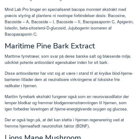
Mind Lab Pro bruger en specialiseret bacopa monnieri ekstrakt med
præcis styring af plantens ni nootrope forbindelser dosis: Bacosine,
Bacoside – A, Bacoside – I, Bacoside – II, Bacopasaponin C, Apigenin,
luteolin, beta-sitosterol-D-glucosid, Jujubogenin isomeren af ​​
Bacopasaponin C.
Maritime Pine Bark Extract
Maritime fyrretræer, som svar på deres barske salt og blæsende miljø,
udviklet potente antioxidant egenskaber inden for sit bark.
Disse antioxidanter har vist sig at være i stand til at krydse blod-hjerne-
barrieren tillader dem at neutralisere virkningerne af toksiske frie
radikaler i hjernen.
Maritim fyrrebark ekstrakt fungerer også som en neurovasodilator der
lemper blodkar og fremmer blodgennemstrømningen til hjernen, som
igen forbedrer leveringen af ​​hjerne-energigivende oxygen og glucose.
Der er også tegn på, at det kan støtte i hjernen regenerering ved at
fremme hjerneafledt neurotrofisk faktor (BDNF).
Lions Mane Mushroom