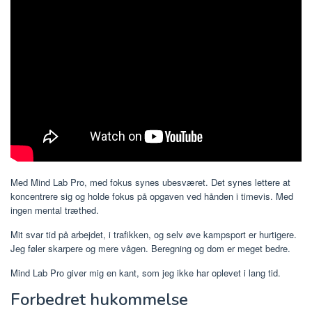
Med Mind Lab Pro, med fokus synes ubesværet. Det synes lettere at
koncentrere sig og holde fokus på opgaven ved hånden i timevis. Med
ingen mental træthed.
Mit svar tid på arbejdet, i trafikken, og selv øve kampsport er hurtigere.
Jeg føler skarpere og mere vågen. Beregning og dom er meget bedre.
Mind Lab Pro giver mig en kant, som jeg ikke har oplevet i lang tid.
Forbedret hukommelse