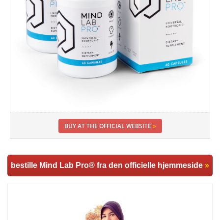
BUY AT THE OFFICIAL WEBSITE
»
bestille Mind Lab Pro® fra den officielle hjemmeside
»