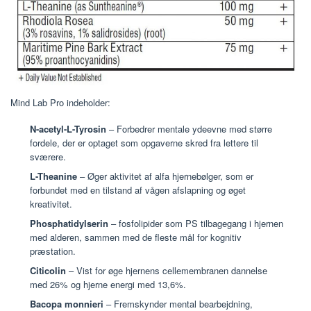
Mind Lab Pro indeholder:
N-acetyl-L-Tyrosin
– Forbedrer mentale ydeevne med større
fordele, der er optaget som opgaverne skred fra lettere til
sværere.
L-Theanine
– Øger aktivitet af alfa hjernebølger, som er
forbundet med en tilstand af vågen afslapning og øget
kreativitet.
Phosphatidylserin
– fosfolipider som PS tilbagegang i hjernen
med alderen, sammen med de fleste mål for kognitiv
præstation.
Citicolin
– Vist for øge hjernens cellemembranen dannelse
med 26% og hjerne energi med 13,6%.
Bacopa monnieri
– Fremskynder mental bearbejdning,