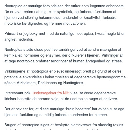
Nootropica er naturlige forbindelser, der virker som kognitive enhancere.
De er lavet enten naturligt eller syntetisk, og forbedre funktionen af ​​
hjernen ved slibning hukommelse, understøtter kreativitet, forbedre
motoriske færdigheder, og fremme motivationen.
Primært er jeg bekymret med de naturlige nootropica, hvoraf nogle få er
angivet nedenfor.
Nootropica støtte disse positive ændringer ved at ændre mængden af ​​
kemikalier, hormoner og enzymer, der cirkulerer i hjernen. Virkninger af
at tage nootropica omfatter ændringer af humør, årvågenhed og stress.
Virkningerne af nootropica er blevet undersøgt bredt på grund af deres
potentielle anvendelse i bekæmpelsen af ​​degenerative hjernesygdomme
såsom Alzheimers, Parkinsons og Huntingtons.
Interessant nok,
undersøgelser fra NIH
vise, at disse degenerative
lidelser besætte de samme veje, at de nootropica søger at aktivere.
Der er beviser for, at disse naturlige ‘brain boostere’ har evnen til at øge
hjernens funktion og samtidig forbedre sundheden for hjernen.
Brugen af ​​nootropica siges at beskytte hjernevævet fra skadelig toxins-