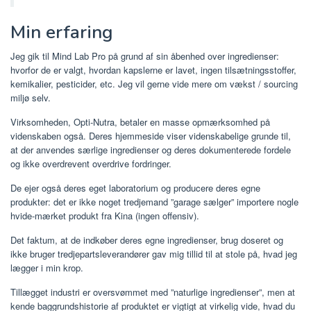
Min erfaring
Jeg gik til Mind Lab Pro på grund af sin åbenhed over ingredienser:
hvorfor de er valgt, hvordan kapslerne er lavet, ingen tilsætningsstoffer,
kemikalier, pesticider, etc. Jeg vil gerne vide mere om vækst / sourcing
miljø selv.
Virksomheden, Opti-Nutra, betaler en masse opmærksomhed på
videnskaben også. Deres hjemmeside viser videnskabelige grunde til,
at der anvendes særlige ingredienser og deres dokumenterede fordele
og ikke overdrevent overdrive fordringer.
De ejer også deres eget laboratorium og producere deres egne
produkter: det er ikke noget tredjemand ”garage sælger” importere nogle
hvide-mærket produkt fra Kina (ingen offensiv).
Det faktum, at de indkøber deres egne ingredienser, brug doseret og
ikke bruger tredjepartsleverandører gav mig tillid til at stole på, hvad jeg
lægger i min krop.
Tillægget industri er oversvømmet med ”naturlige ingredienser”, men at
kende baggrundshistorie af produktet er vigtigt at virkelig vide, hvad du