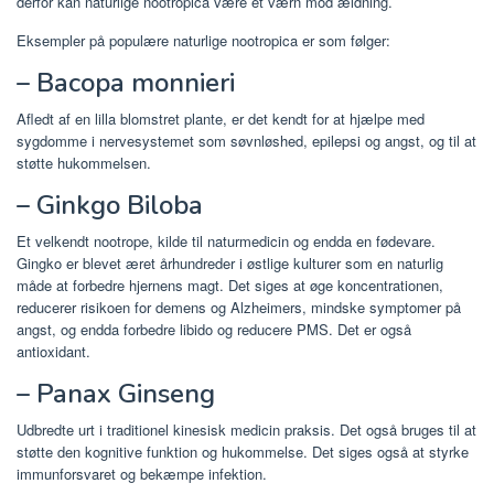
derfor kan naturlige nootropica være et værn mod ældning.
Eksempler på populære naturlige nootropica er som følger:
– Bacopa monnieri
Afledt af en lilla blomstret plante, er det kendt for at hjælpe med
sygdomme i nervesystemet som søvnløshed, epilepsi og angst, og til at
støtte hukommelsen.
– Ginkgo Biloba
Et velkendt nootrope, kilde til naturmedicin og endda en fødevare.
Gingko er blevet æret århundreder i østlige kulturer som en naturlig
måde at forbedre hjernens magt. Det siges at øge koncentrationen,
reducerer risikoen for demens og Alzheimers, mindske symptomer på
angst, og endda forbedre libido og reducere PMS. Det er også
antioxidant.
– Panax Ginseng
Udbredte urt i traditionel kinesisk medicin praksis. Det også bruges til at
støtte den kognitive funktion og hukommelse. Det siges også at styrke
immunforsvaret og bekæmpe infektion.