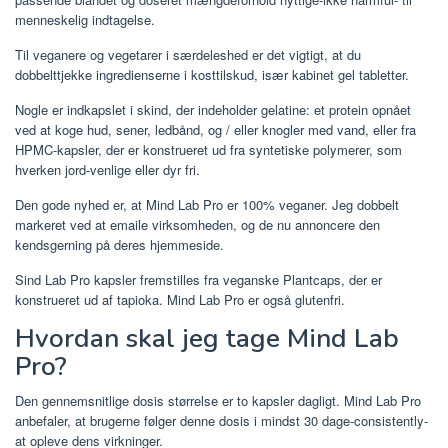
menneskelig indtagelse.
Til veganere og vegetarer i særdeleshed er det vigtigt, at du
dobbelttjekke ingredienserne i kosttilskud, især kabinet gel tabletter.
Nogle er indkapslet i skind, der indeholder gelatine: et protein opnået
ved at koge hud, sener, ledbånd, og / eller knogler med vand, eller fra
HPMC-kapsler, der er konstrueret ud fra syntetiske polymerer, som
hverken jord-venlige eller dyr fri.
Den gode nyhed er, at Mind Lab Pro er 100% veganer. Jeg dobbelt
markeret ved at emaile virksomheden, og de nu annoncere den
kendsgerning på deres hjemmeside.
Sind Lab Pro kapsler fremstilles fra veganske Plantcaps, der er
konstrueret ud af tapioka. Mind Lab Pro er også glutenfri.
Hvordan skal jeg tage Mind Lab
Pro?
Den gennemsnitlige dosis størrelse er to kapsler dagligt. Mind Lab Pro
anbefaler, at brugerne følger denne dosis i mindst 30 dage-consistently-
at opleve dens virkninger.