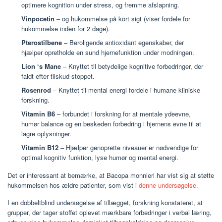
optimere kognition under stress, og fremme afslapning.
Vinpocetin
– og hukommelse på kort sigt (viser fordele for
hukommelse inden for 2 dage).
Pterostilbene
– Beroligende antioxidant egenskaber, der
hjælper opretholde en sund hjernefunktion under modningen.
Lion ‘s Mane
– Knyttet til betydelige kognitive forbedringer, der
faldt efter tilskud stoppet.
Rosenrod
– Knyttet til mental energi fordele i humane kliniske
forskning.
Vitamin B6
– forbundet i forskning for at mentale ydeevne,
humør balance og en beskeden forbedring i hjernens evne til at
lagre oplysninger.
Vitamin B12
– Hjælper genoprette niveauer er nødvendige for
optimal kognitiv funktion, lyse humør og mental energi.
Det er interessant at bemærke, at Bacopa monnieri har vist sig at støtte
hukommelsen hos ældre patienter, som vist i
denne undersøgelse.
I en dobbeltblind undersøgelse af tillægget, forskning konstateret, at
grupper, der tager stoffet oplevet mærkbare forbedringer i verbal læring,