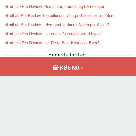
Mind Lab Pro Review: Resultater, Fordele og bivirkninger
MindLab Pro Review: Ingredienser, Usage Guidelines, og Mere
MindLab Pro Review – Hvor god er denne Nootropic Stack?
Mind Lab Pro Review – er denne Nootropic værd hype?
Mind Lab Pro Review – er Dette Best Nootropic Ever?
Seneste Indlæg
Crazy Bulk Anvarol Review og Resultat – naturlig erstatning for
KØB NU
»
anabolske Anavar
Er Anadrole det ultimative muskelopbygningstilskud? Gennemgå inde
VigRX Plus Review – Naturlig og mest kraftfulde Penis Enhancement
Pill
PhenQ PM mod natlig appetit: En naturlig appetitundertrykker
Capsiplex Burn anmeldelse: Forbrænder det virkelig fedt hurtigt?