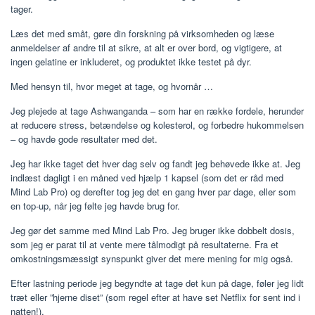
tager.
Læs det med småt, gøre din forskning på virksomheden og læse
anmeldelser af andre til at sikre, at alt er over bord, og vigtigere, at
ingen gelatine er inkluderet, og produktet ikke testet på dyr.
Med hensyn til, hvor meget at tage, og hvornår …
Jeg plejede at tage Ashwanganda – som har en række fordele, herunder
at reducere stress, betændelse og kolesterol, og forbedre hukommelsen
– og havde gode resultater med det.
Jeg har ikke taget det hver dag selv og fandt jeg behøvede ikke at. Jeg
indlæst dagligt i en måned ved hjælp 1 kapsel (som det er råd med
Mind Lab Pro) og derefter tog jeg det en gang hver par dage, eller som
en top-up, når jeg følte jeg havde brug for.
Jeg gør det samme med Mind Lab Pro. Jeg bruger ikke dobbelt dosis,
som jeg er parat til at vente mere tålmodigt på resultaterne. Fra et
omkostningsmæssigt synspunkt giver det mere mening for mig også.
Efter lastning periode jeg begyndte at tage det kun på dage, føler jeg lidt
træt eller ”hjerne diset” (som regel efter at have set Netflix for sent ind i
natten!).