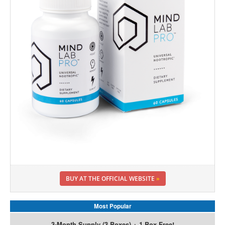
BUY AT THE OFFICIAL WEBSITE
»
Most Popular
3-Month Supply (3 Boxes) + 1 Box Free!