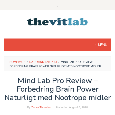
Skip
to
content
MENU
HOMEPAGE
/
DA
/
MIND LAB PRO
/
MIND LAB PRO REVIEW -
FORBEDRING BRAIN POWER NATURLIGT MED NOOTROPE MIDLER
Mind Lab Pro Review –
Forbedring Brain Power
Naturligt med Nootrope midler
By
Zahra Thunzira
Posted on
August 5, 2020