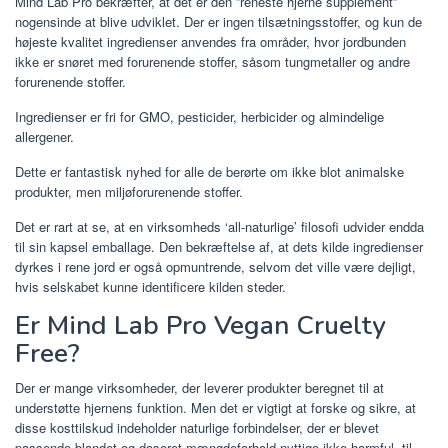
Mind Lab Pro bekræfter, at det er den ”reneste hjerne supplement”
nogensinde at blive udviklet. Der er ingen tilsætningsstoffer, og kun de
højeste kvalitet ingredienser anvendes fra områder, hvor jordbunden
ikke er snøret med forurenende stoffer, såsom tungmetaller og andre
forurenende stoffer.
Ingredienser er fri for GMO, pesticider, herbicider og almindelige
allergener.
Dette er fantastisk nyhed for alle de berørte om ikke blot animalske
produkter, men miljøforurenende stoffer.
Det er rart at se, at en virksomheds ‘all-naturlige’ filosofi udvider endda
til sin kapsel emballage. Den bekræftelse af, at dets kilde ingredienser
dyrkes i rene jord er også opmuntrende, selvom det ville være dejligt,
hvis selskabet kunne identificere kilden steder.
Er Mind Lab Pro Vegan Cruelty
Free?
Der er mange virksomheder, der leverer produkter beregnet til at
understøtte hjernens funktion. Men det er vigtigt at forske og sikre, at
disse kosttilskud indeholder naturlige forbindelser, der er blevet
passende blandet og doseret mængdeforhold nyttige-ikke harmful- til