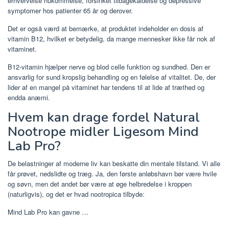
erhvervelse hukommelse, forsinket tilbagekaldelse og depressive
symptomer hos patienter 65 år og derover.
Det er også værd at bemærke, at produktet indeholder en dosis af
vitamin B12, hvilket er betydelig, da mange mennesker ikke får nok af
vitaminet.
B12-vitamin hjælper nerve og blod celle funktion og sundhed. Den er
ansvarlig for sund kropslig behandling og en følelse af vitalitet. De, der
lider af en mangel på vitaminet har tendens til at lide af træthed og
endda anæmi.
Hvem kan drage fordel Natural
Nootrope midler Ligesom Mind
Lab Pro?
De belastninger af moderne liv kan beskatte din mentale tilstand. Vi alle
får prøvet, nedslidte og træg. Ja, den første anløbshavn bør være hvile
og søvn, men det andet bør være at øge helbredelse i kroppen
(naturligvis), og det er hvad nootropica tilbyde:
Mind Lab Pro kan gavne …