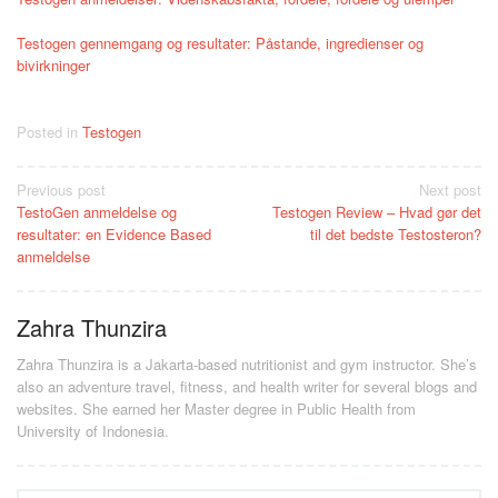
Testogen gennemgang og resultater: Påstande, ingredienser og
bivirkninger
Posted in
Testogen
Post
Previous post
Next post
TestoGen anmeldelse og
Testogen Review – Hvad gør det
navigation
resultater: en Evidence Based
til det bedste Testosteron?
anmeldelse
Zahra Thunzira
Zahra Thunzira is a Jakarta-based nutritionist and gym instructor. She’s
also an adventure travel, fitness, and health writer for several blogs and
websites. She earned her Master degree in Public Health from
University of Indonesia.