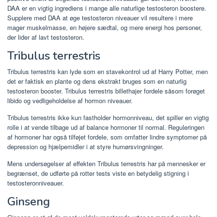
DAA er en vigtig ingrediens i mange alle naturlige testosteron boostere.
Supplere med DAA at øge testosteron niveauer vil resultere i mere
mager muskelmasse, en højere sædtal, og mere energi hos personer,
der lider af lavt testosteron.
Tribulus terrestris
Tribulus terrestris kan lyde som en stavekontrol ud af Harry Potter, men
det er faktisk en plante og dens ekstrakt bruges som en naturlig
testosteron booster. Tribulus terrestris billethajer fordele såsom forøget
libido og vedligeholdelse af hormon niveauer.
Tribulus terrestris ikke kun fastholder hormonniveau, det spiller en vigtig
rolle i at vende tilbage ud af balance hormoner til normal. Reguleringen
af ​​hormoner har også tilføjet fordele, som omfatter lindre symptomer på
depression og hjælpemidler i at styre humørsvingninger.
Mens undersøgelser af effekten Tribulus terrestris har på mennesker er
begrænset, de udførte på rotter tests viste en betydelig stigning i
testosteronniveauer.
Ginseng