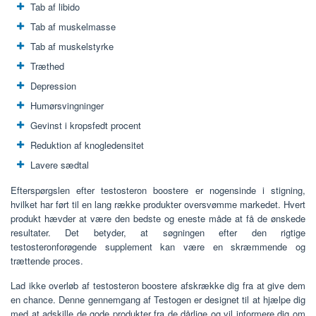
Tab af libido
Tab af muskelmasse
Tab af muskelstyrke
Træthed
Depression
Humørsvingninger
Gevinst i kropsfedt procent
Reduktion af knogledensitet
Lavere sædtal
Efterspørgslen efter testosteron boostere er nogensinde i stigning,
hvilket har ført til en lang række produkter oversvømme markedet. Hvert
produkt hævder at være den bedste og eneste måde at få de ønskede
resultater. Det betyder, at søgningen efter den rigtige
testosteronforøgende supplement kan være en skræmmende og
trættende proces.
Lad ikke overløb af testosteron boostere afskrække dig fra at give dem
en chance. Denne gennemgang af Testogen er designet til at hjælpe dig
med at adskille de gode produkter fra de dårlige og vil informere dig om