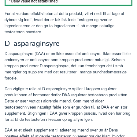
For at vurdere effektiviteten af ​​dette produkt, vil vi nødt til at tage et
dybere kig ind i, hvad der er faktisk inde Testogen og hvorfor
ingredienserne er den go-to ingredienser til så mange naturlige
testosteron boostere.
D-asparaginsyre
D-asparaginsyre (DAA) er en ikke-essentiel aminosyre. Ikke-essentielle
aminosyrer er aminosyrer som kroppen producerer naturligt. Selvom
kroppen producerer D-asparaginsyre, det kun frembringer det i små
mængder og supplere med det resulterer i mange sundhedsmæssige
fordele.
Den vigtigste rolle at D-asparaginsyre-spiller i kroppen regulerer
produktionen af ​​hormoner derfor DAA regulerer testosteron produktion.
Dette er især vigtigt i aldrende mænd. Som mænd alder,
testosteronniveau naturligt falde som er grunden til, at DAA er en stor
supplement. Stigningen i DAA giver kroppen præcis, hvad den har brug
for at få de testosteron niveauer op og affyre igen.
DAA er et ideelt supplement til atleter og mænd over 30 år Dens
positive effekt af stigende testosteron niveauer gør det klart, hvorfor