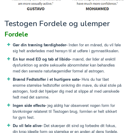
Testogen Fordele og ulemper
Fordele
Gør din træning færdigheder-
Inden for en måned, du vil føle
sig helt anderledes med hensyn til at udføre i gymnastiksalen.
En kur mod ED og tab af libido-
mænd, der lider af erektil
dysfunktion og andre seksuelle abnormiteter kan behandles
med den seneste naturlægemidler formel af østrogen.
Brænd Fedtstoffer i et hurtigere sats-
Hvis du har fået
enorme størrelse fedtstoffer omkring din mave, du skal stole på
østrogen, fordi det hjælper dig med at slippe af med uønskede
fedt med det samme.
Ingen side effects-
jeg aldrig har observeret nogen form for
bivirkninger relateret til Testogen brug, formlen er helt sikkert
for gym fest.
Du vil føle alive-
Det skærper dit sind og forbedre dit fokus,
din krop ideelle form og størrelse er en anden af dens fordele.