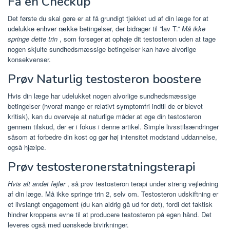
Få en Checkup
Det første du skal gøre er at få grundigt tjekket ud af din læge for at
udelukke enhver række betingelser, der bidrager til ”lav T.”
Må ikke
springe dette trin
, som forsøger at ophøje dit testosteron uden at tage
nogen skjulte sundhedsmæssige betingelser kan have alvorlige
konsekvenser.
Prøv Naturlig testosteron boostere
Hvis din læge har udelukket nogen alvorlige sundhedsmæssige
betingelser (hvoraf mange er relativt symptomfri indtil de er blevet
kritisk), kan du overveje at naturlige måder at øge din testosteron
gennem tilskud, der er i fokus i denne artikel. Simple livsstilsændringer
såsom at forbedre din kost og gør høj intensitet modstand uddannelse,
også hjælpe.
Prøv testosteronerstatningsterapi
Hvis alt andet fejler
, så prøv testosteron terapi under streng vejledning
af din læge. Må ikke springe trin 2, selv om. Testosteron udskiftning er
et livslangt engagement (du kan aldrig gå ud for det), fordi det faktisk
hindrer kroppens evne til at producere testosteron på egen hånd. Det
leveres også med uønskede bivirkninger.