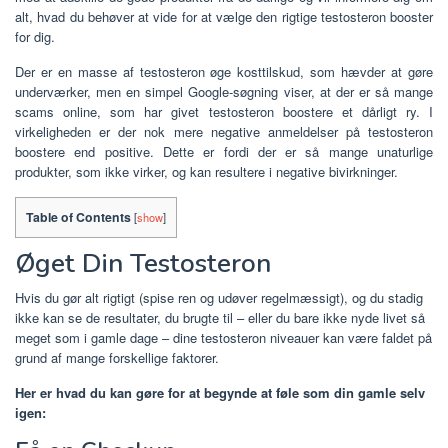
alt, hvad du behøver at vide for at vælge den rigtige testosteron booster
for dig.
Der er en masse af testosteron øge kosttilskud, som hævder at gøre
underværker, men en simpel Google-søgning viser, at der er så mange
scams online, som har givet testosteron boostere et dårligt ry. I
virkeligheden er der nok mere negative anmeldelser på testosteron
boostere end positive. Dette er fordi der er så mange unaturlige
produkter, som ikke virker, og kan resultere i negative bivirkninger.
Table of Contents
[
show
]
Øget Din Testosteron
Hvis du gør alt rigtigt (spise ren og udøver regelmæssigt), og du stadig
ikke kan se de resultater, du brugte til – eller du bare ikke nyde livet så
meget som i gamle dage – dine testosteron niveauer kan være faldet på
grund af mange forskellige faktorer.
Her er hvad du kan gøre for at begynde at føle som din gamle selv
igen: