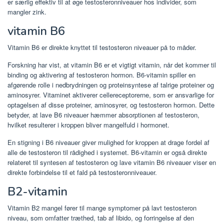
er særlig effektiv til at øge testosteronniveauer hos individer, som
mangler zink.
vitamin B6
Vitamin B6 er direkte knyttet til testosteron niveauer på to måder.
Forskning har vist, at vitamin B6 er et vigtigt vitamin, når det kommer til
binding og aktivering af testosteron hormon. B6-vitamin spiller en
afgørende rolle i nedbrydningen og proteinsyntese af talrige proteiner og
aminosyrer. Vitaminet aktiverer cellereceptorerne, som er ansvarlige for
optagelsen af ​​disse proteiner, aminosyrer, og testosteron hormon. Dette
betyder, at lave B6 niveauer hæmmer absorptionen af ​​testosteron,
hvilket resulterer i kroppen bliver mangelfuld i hormonet.
En stigning i B6 niveauer giver mulighed for kroppen at drage fordel af
alle de testosteron til rådighed i systemet. B6-vitamin er også direkte
relateret til syntesen af ​​testosteron og lave vitamin B6 niveauer viser en
direkte forbindelse til et fald på testosteronniveauer.
B2-vitamin
Vitamin B2 mangel fører til mange symptomer på lavt testosteron
niveau, som omfatter træthed, tab af libido, og forringelse af den