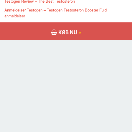
Testogen Review – The Best Testosteron
Anmeldelser Testogen – Testogen Testosteron Booster Fuld
anmeldelser
Testogen Testosteron Review – Er alle fordelene Sandt eller fidus?
KØB NU
»
Testogen Review: Er det virkelig arbejde? Er det værd at købe?
Testogen anmeldelse: Udtalelser fra kunder, Ingredienser, bivirkninger,
pris & hvor at købe det
Seneste Indlæg
WINSOL Review – Winstrol Alternativ Lavet af Crazy Bulk – virker det?
HyperGH 14X anmeldelse -Best Bodybuilding Supplement eller bare fup
TestoPrime til restitution: Forbedr heling efter træning
Superoplad din træning med CrazyNutrition Ultimate CRN-5
MaleExtra Male Enhancement Pills Review: Er det værd at købe?