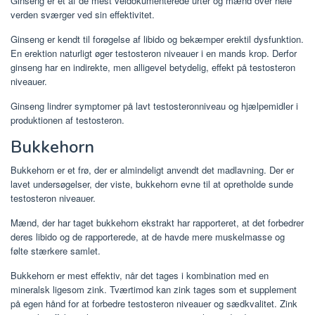
Ginseng er et af de mest veldokumenterede urter og mænd over hele
verden sværger ved sin effektivitet.
Ginseng er kendt til forøgelse af libido og bekæmper erektil dysfunktion.
En erektion naturligt øger testosteron niveauer i en mands krop. Derfor
ginseng har en indirekte, men alligevel betydelig, effekt på testosteron
niveauer.
Ginseng lindrer symptomer på lavt testosteronniveau og hjælpemidler i
produktionen af ​​testosteron.
Bukkehorn
Bukkehorn er et frø, der er almindeligt anvendt det madlavning. Der er
lavet undersøgelser, der viste, bukkehorn evne til at opretholde sunde
testosteron niveauer.
Mænd, der har taget bukkehorn ekstrakt har rapporteret, at det forbedrer
deres libido og de rapporterede, at de havde mere muskelmasse og
følte stærkere samlet.
Bukkehorn er mest effektiv, når det tages i kombination med en
mineralsk ligesom zink. Tværtimod kan zink tages som et supplement
på egen hånd for at forbedre testosteron niveauer og sædkvalitet. Zink