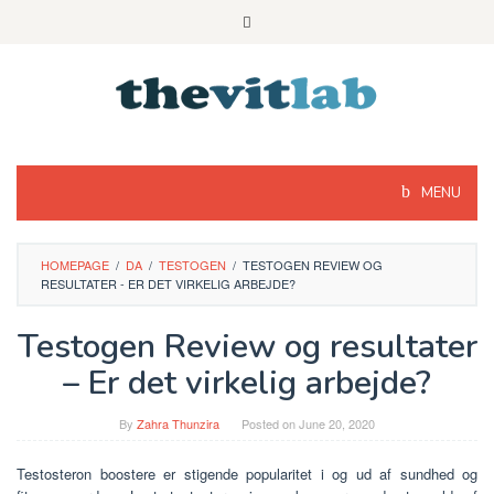
Skip
to
content
MENU
HOMEPAGE
/
DA
/
TESTOGEN
/
TESTOGEN REVIEW OG
RESULTATER - ER DET VIRKELIG ARBEJDE?
Testogen Review og resultater
– Er det virkelig arbejde?
By
Zahra Thunzira
Posted on
June 20, 2020
Testosteron boostere er stigende popularitet i og ud af sundhed og