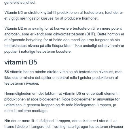
generelle sundhed.
Vitamin B2 er direkte knyttet til produktionen af ​​testosteron, fordi det er
et vigtigt næringsstof kræves for at producere hormonet.
Vitamin B2 er ansvarlig for at konvertere testosteron til en mere potent
androgen, som er kendt som dihydrotestosteron (DHT). Dette hormon er
af afgørende betydning for at holde den mandlige krop fungerer på sin
førsteklasses niveau på alle tidspunkter – ikke underligt dette vitamin er
populær i naturlige testosteron boostere.
vitamin B5
B5-vitamin har en mindre direkte virkning på testosteron niveauet, men
ikke desto mindre det spiller en central rolle i gnister produktionen af ​​
testosteron niveauer.
Hemmeligheden er i det faktum, at vitamin B5 er et centralt element i
produktionen af ​​røde blodlegemer. Røde blodlegemer er ansvarlige for
udførelsen ilt gennem kroppen og de røde blodlegemer i kroppen, jo
mere ilt cellerne modtager.
Når der er mere ilt til rådighed i kroppen, den enkelte er i stand til at
træne hårdere i længere tid. Træning naturligt øger testosteron niveauer