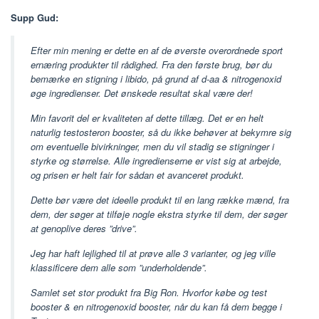
Supp Gud:
Efter min mening er dette en af ​​de øverste overordnede sport
ernæring produkter til rådighed. Fra den første brug, bør du
bemærke en stigning i libido, på grund af d-aa & nitrogenoxid
øge ingredienser. Det ønskede resultat skal være der!
Min favorit del er kvaliteten af ​​dette tillæg. Det er en helt
naturlig testosteron booster, så du ikke behøver at bekymre sig
om eventuelle bivirkninger, men du vil stadig se stigninger i
styrke og størrelse. Alle ingredienserne er vist sig at arbejde,
og prisen er helt fair for sådan et avanceret produkt.
Dette bør være det ideelle produkt til en lang række mænd, fra
dem, der søger at tilføje nogle ekstra styrke til dem, der søger
at genoplive deres ”drive”.
Jeg har haft lejlighed til at prøve alle 3 varianter, og jeg ville
klassificere dem alle som ”underholdende”.
Samlet set stor produkt fra Big Ron. Hvorfor købe og test
booster & en nitrogenoxid booster, når du kan få dem begge i