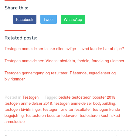
Share this:
Facebook
Tweet
WhatsApp
Related posts:
Testogen anmeldelser falske eller lovlige – hvad kunder har at sige?
Testogen anmeldelser: Videnskabsfakta, fordele, fordele og ulemper
Testogen gennemgang og resultater: Påstande, ingredienser og
bivirkninger
Posted in
Testogen
Tagged
bedste testosteron booster 2018
,
testogen anmeldelser 2018
,
testogen anmeldelser bodybuilding
,
testogen bivirkninger
,
testogen før efter resultater
,
testogen kunde
begejstring
,
testosteron booster fødevarer
,
testosteron kosttilskud
anmeldelse