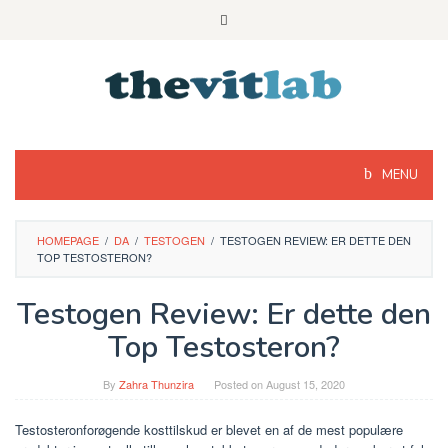
Skip
to
content
MENU
HOMEPAGE
/
DA
/
TESTOGEN
/
TESTOGEN REVIEW: ER DETTE DEN
TOP TESTOSTERON?
Testogen Review: Er dette den
Top Testosteron?
By
Zahra Thunzira
Posted on
August 15, 2020
Testosteronforøgende kosttilskud er blevet en af ​​de mest populære