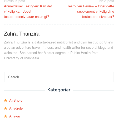
Post
Previous post
Next post
Anmeldelser Testogen: Kan det
TestoGen Review – Øger dette
navigation
virkelig kan Boost
supplement virkelig dine
testosteronniveauer naturligt?
testosteronniveauer?
Zahra Thunzira
Zahra Thunzira is a Jakarta-based nutritionist and gym instructor. She’s
also an adventure travel, fitness, and health writer for several blogs and
websites. She earned her Master degree in Public Health from
University of Indonesia.
Search
for:
Kategorier
AirSnore
Anadrole
Anavar