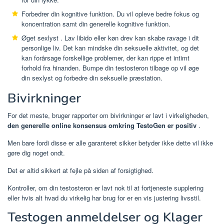
Forbedrer din kognitive funktion.
Du vil opleve bedre fokus og
koncentration samt din generelle kognitive funktion.
Øget sexlyst
. Lav libido eller køn drev kan skabe ravage i dit
personlige liv. Det kan mindske din seksuelle aktivitet, og det
kan forårsage forskellige problemer, der kan rippe et intimt
forhold fra hinanden. Bumpe din testosteron tilbage op vil øge
din sexlyst og forbedre din seksuelle præstation.
Bivirkninger
For det meste, bruger rapporter om bivirkninger er lavt i virkeligheden,
den generelle online konsensus omkring TestoGen er positiv
.
Men bare fordi disse er alle garanteret sikker betyder ikke dette vil ikke
gøre dig noget ondt.
Det er altid sikkert at fejle på siden af ​​forsigtighed.
Kontroller, om din testosteron er lavt nok til at fortjeneste supplering
eller hvis alt hvad du virkelig har brug for er en vis justering livsstil.
Testogen anmeldelser og Klager