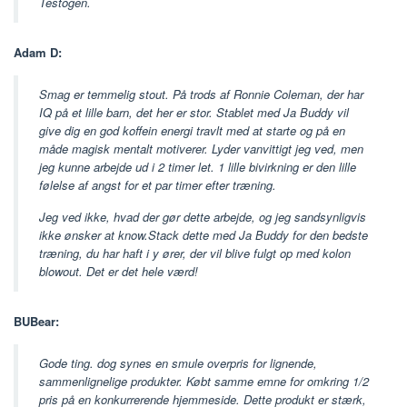
Testogen.
Adam D:
Smag er temmelig stout. På trods af Ronnie Coleman, der har
IQ på et lille barn, det her er stor. Stablet med Ja Buddy vil
give dig en god koffein energi travlt med at starte og på en
måde magisk mentalt motiverer. Lyder vanvittigt jeg ved, men
jeg kunne arbejde ud i 2 timer let. 1 lille bivirkning er den lille
følelse af angst for et par timer efter træning.
Jeg ved ikke, hvad der gør dette arbejde, og jeg sandsynligvis
ikke ønsker at know.Stack dette med Ja Buddy for den bedste
træning, du har haft i y ører, der vil blive fulgt op med kolon
blowout. Det er det hele værd!
BUBear:
Gode ​​ting. dog synes en smule overpris for lignende,
sammenlignelige produkter. Købt samme emne for omkring 1/2
pris på en konkurrerende hjemmeside. Dette produkt er stærk,