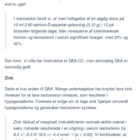
end to uger!
I mennesker fandt vi, at med indtagelse af en daglig dosis på
10 ml 2 M natrium-D-aspartat-opløsning (3,12 g) i 12 på
hinanden følgende dage, blev niveauerne af luteiniserende
hormon og testosteron i serum signifikant forøget, med 33% og
42%.
Den form, vi ville har foretrukket er DAA-CC, men almindelig DAA er
temmelig godt.
Zink
Dette er kun anden til DAA. Mange undersøgelser har knyttet lave zink
niveauer for at lave testosteron niveauer, som resulterer i
hypogonadisme. Forskere er enige om at tage zink hjælper omvendt
hypogonadisme og genskaber testosteron syntese.
Zink tilskud af marginalt zink-deficiente normale ældre mænd i
seks måneder resulterede i en stigning i serum testosteron fra
8,3 +/- 6,3 til 16,0 +/- 4,4 nmol / l (p = 0,02). Vi konkluderer, at