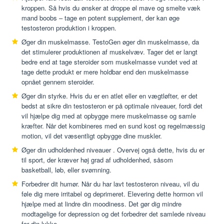
kroppen. Så hvis du ønsker at droppe øl mave og smelte væk
mand boobs – tage en potent supplement, der kan øge
testosteron produktion i kroppen.
Øger din muskelmasse.
TestoGen øger din muskelmasse, da
det stimulerer produktionen af muskelvæv. Tager det er langt
bedre end at tage steroider som muskelmasse vundet ved at
tage dette produkt er mere holdbar end den muskelmasse
opnået gennem steroider.
Øger din styrke.
Hvis du er en atlet eller en vægtløfter, er det
bedst at sikre din testosteron er på optimale niveauer, fordi det
vil hjælpe dig med at opbygge mere muskelmasse og samle
kræfter. Når det kombineres med en sund kost og regelmæssig
motion, vil det væsentligt opbygge dine muskler.
Øger din udholdenhed niveauer
. Overvej også dette, hvis du er
til sport, der kræver høj grad af udholdenhed, såsom
basketball, løb, eller svømning.
Forbedrer dit humør.
Når du har lavt testosteron niveau, vil du
føle dig mere irritabel og deprimeret. Elevering dette hormon vil
hjælpe med at lindre din moodiness. Det gør dig mindre
modtagelige for depression og det forbedrer det samlede niveau
for din lykke.