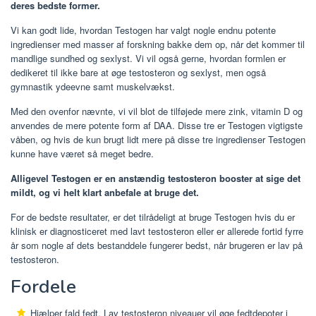
deres bedste former.
Vi kan godt lide, hvordan Testogen har valgt nogle endnu potente
ingredienser med masser af forskning bakke dem op, når det kommer til
mandlige sundhed og sexlyst. Vi vil også gerne, hvordan formlen er
dedikeret til ikke bare at øge testosteron og sexlyst, men også
gymnastik ydeevne samt muskelvækst.
Med den ovenfor nævnte, vi vil blot de tilføjede mere zink, vitamin D og
anvendes de mere potente form af DAA. Disse tre er Testogen vigtigste
våben, og hvis de kun brugt lidt mere på disse tre ingredienser Testogen
kunne have været så meget bedre.
Alligevel Testogen er en anstændig testosteron booster at sige det
mildt, og vi helt klart anbefale at bruge det.
For de bedste resultater, er det tilrådeligt at bruge Testogen hvis du er
klinisk er diagnosticeret med lavt testosteron eller er allerede fortid fyrre
år som nogle af dets bestanddele fungerer bedst, når brugeren er lav på
testosteron.
Fordele
Hjælper fald fedt.
Lav testosteron niveauer vil øge fedtdepoter i