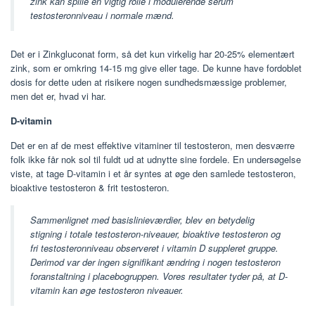
zink kan spille en vigtig rolle i modulerende serum
testosteronniveau i normale mænd.
Det er i Zinkgluconat form, så det kun virkelig har 20-25% elementært
zink, som er omkring 14-15 mg give eller tage. De kunne have fordoblet
dosis for dette uden at risikere nogen sundhedsmæssige problemer,
men det er, hvad vi har.
D-vitamin
Det er en af ​​de mest effektive vitaminer til testosteron, men desværre
folk ikke får nok sol til fuldt ud at udnytte sine fordele. En undersøgelse
viste, at tage D-vitamin i et år syntes at øge den samlede testosteron,
bioaktive testosteron & frit testosteron.
Sammenlignet med basislinieværdier, blev en betydelig
stigning i totale testosteron-niveauer, bioaktive testosteron og
fri testosteronniveau observeret i vitamin D suppleret gruppe.
Derimod var der ingen signifikant ændring i nogen testosteron
foranstaltning i placebogruppen. Vores resultater tyder på, at D-
vitamin kan øge testosteron niveauer.