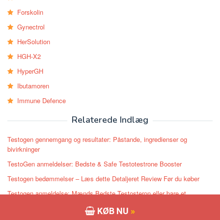
Forskolin
Gynectrol
HerSolution
HGH-X2
HyperGH
Ibutamoren
Immune Defence
Relaterede Indlæg
Testogen gennemgang og resultater: Påstande, ingredienser og
bivirkninger
TestoGen anmeldelser: Bedste & Safe Testotestrone Booster
Testogen bedømmelser – Læs dette Detaljeret Review Før du køber
Testogen anmeldelse: Mænds Bedste Testosteron eller bare et
fupnummer?
KØB NU
»
Anmeldelser Testogen – Testogen Testosteron Booster Fuld