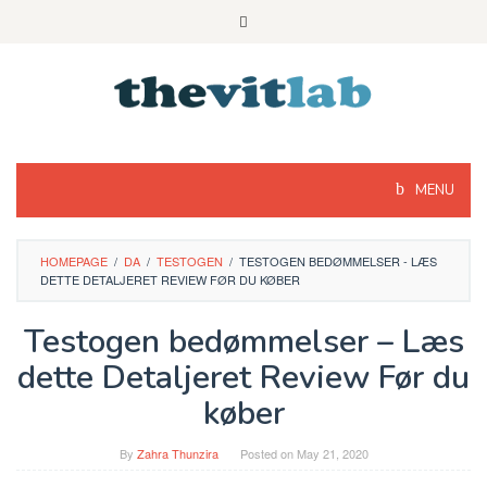
Skip
to
content
MENU
HOMEPAGE
/
DA
/
TESTOGEN
/
TESTOGEN BEDØMMELSER - LÆS
DETTE DETALJERET REVIEW FØR DU KØBER
Testogen bedømmelser – Læs
dette Detaljeret Review Før du
køber
By
Zahra Thunzira
Posted on
May 21, 2020