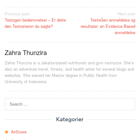
Post
Previous post
Next post
Testogen bedømmelser – Er dette
TestoGen anmeldelse og
navigation
den Testosteron du søgte?
resultater: en Evidence Based
anmeldelse
Zahra Thunzira
Zahra Thunzira is a Jakarta-based nutritionist and gym instructor. She’s
also an adventure travel, fitness, and health writer for several blogs and
websites. She earned her Master degree in Public Health from
University of Indonesia.
Search
for:
Kategorier
AirSnore