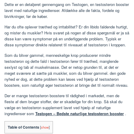
Dette er en detaljeret gennemgang om Testogen, en testosteron booster
lavet med naturlige ingredienser. Afdække alle de fakta, fordele og
bivirkninger, før de køber.
Har du ofte oplever træthed og irritabilitet? Er din libido faldende hurtigt,
og mister du muskler? Hvis svaret på nogen af ​​disse spørgsmål er ja så
disse kan være symptomer på en underliggende problem. Typisk er
disse symptomer direkte relateret til niveauet af testosteron i kroppen.
Som du bliver gammel, menneskelige krop producerer mindre
testosteron og dette fald i testosteron fører til træthed, manglende
sexlyst og tab af muskelmasse. Det er netop grunden til, at det er
meget sværere at sætte på muskler, som du bliver gammel. den gode
nyhed er dog, at dette problem kan løses ved hjælp af testosteron
boostere, som naturligt øger testosteron at bringe det til normalt niveau.
Der er mange testosteron boostere til rådighed i markedet, men de
fleste af dem bruger stoffer, der er skadelige for din krop. Så skal du
vælge en testosteron supplement lavet ved hjælp af naturlige
ingredienser som
Testogen – Bedste naturlige testosteron booster
.
Table of Contents
[
show
]