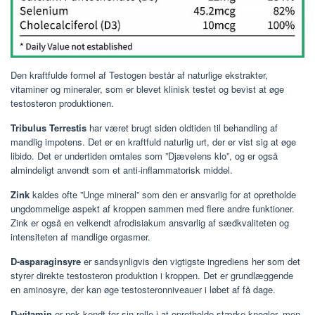
Den kraftfulde formel af Testogen består af naturlige ekstrakter,
vitaminer og mineraler, som er blevet klinisk testet og bevist at øge
testosteron produktionen.
Tribulus Terrestis
har været brugt siden oldtiden til behandling af
mandlig impotens. Det er en kraftfuld naturlig urt, der er vist sig at øge
libido. Det er undertiden omtales som ”Djævelens klo”, og er også
almindeligt anvendt som et anti-inflammatorisk middel.
Zink
kaldes ofte ”Unge mineral” som den er ansvarlig for at opretholde
ungdommelige aspekt af kroppen sammen med flere andre funktioner.
Zink er også en velkendt afrodisiakum ansvarlig af sædkvaliteten og
intensiteten af mandlige orgasmer.
D-asparaginsyre
er sandsynligvis den vigtigste ingrediens her som det
styrer direkte testosteron produktion i kroppen. Det er grundlæggende
en aminosyre, der kan øge testosteronniveauer i løbet af få dage.
D-vitamin
er nok kendt for sin rolle i at opretholde stærke knogler, men