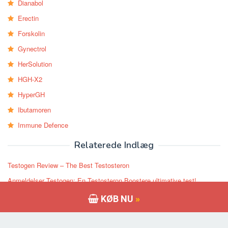
Dianabol
Erectin
Forskolin
Gynectrol
HerSolution
HGH-X2
HyperGH
Ibutamoren
Immune Defence
Relaterede Indlæg
Testogen Review – The Best Testosteron
Anmeldelser Testogen; En Testosteron Boostere ultimative test!
TestoGen anmeldelse og resultater: en Evidence Based anmeldelse
KØB NU
»
Testogen bedømmelser – Læs dette Detaljeret Review Før du køber
Anmeldelser Testogen – Bedste Testosteron? Er det virkelig arbejde?