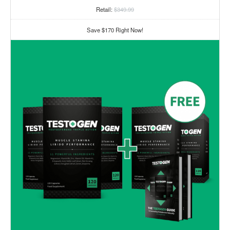
Retail:
$349.99
Save $170 Right Now!