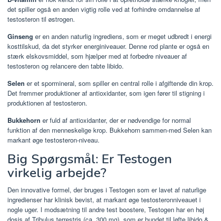
det spiller også en anden vigtig rolle ved at forhindre omdannelse af
testosteron til østrogen.
Ginseng
er en anden naturlig ingrediens, som er meget udbredt i energi
kosttilskud, da det styrker energiniveauer. Denne rod plante er også en
stærk elskovsmiddel, som hjælper med at forbedre niveauer af
testosteron og relancere den tabte libido.
Selen
er et spormineral, som spiller en central rolle i afgiftende din krop.
Det fremmer produktioner af antioxidanter, som igen fører til stigning i
produktionen af testosteron.
Bukkehorn
er fuld af antioxidanter, der er nødvendige for normal
funktion af den menneskelige krop. Bukkehorn sammen-med Selen kan
markant øge testosteron-niveau.
Big Spørgsmål: Er Testogen
virkelig arbejde?
Den innovative formel, der bruges i Testogen som er lavet af naturlige
ingredienser har klinisk bevist, at markant øge testosteronniveauet i
nogle uger. I modsætning til andre test boostere, Testogen har en høj
dosis af Tribulus terrestris (ca. 300 mg), som er bundet til løfte libido &