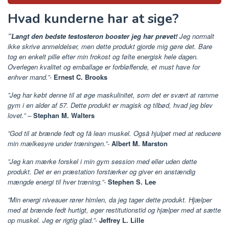
Hvad kunderne har at sige?
”Langt den bedste testosteron booster jeg har prøvet!
Jeg normalt
ikke skrive anmeldelser, men dette produkt gjorde mig gøre det. Bare
tog en enkelt pille efter min frokost og følte energisk hele dagen.
Overlegen kvalitet og emballage er forbløffende, et must have for
enhver mand.”-
Ernest C. Brooks
”Jeg har købt denne til at øge maskulinitet, som det er svært at ramme
gym i en alder af 57. Dette produkt er magisk og tilbød, hvad jeg blev
lovet.” –
Stephan M. Walters
”God til at brænde fedt og få lean muskel. Også hjulpet med at reducere
min mælkesyre under træningen.”-
Albert M. Marston
”Jeg kan mærke forskel i min gym session med eller uden dette
produkt. Det er en præstation forstærker og giver en anstændig
mængde energi til hver træning.”-
Stephen S. Lee
”Min energi niveauer rører himlen, da jeg tager dette produkt. Hjælper
med at brænde fedt hurtigt, øger restitutionstid og hjælper med at sætte
op muskel. Jeg er rigtig glad.”-
Jeffrey L. Lille