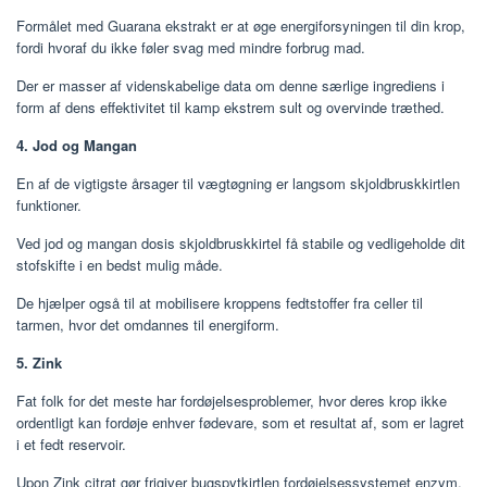
Formålet med Guarana ekstrakt er at øge energiforsyningen til din krop,
fordi hvoraf du ikke føler svag med mindre forbrug mad.
Der er masser af videnskabelige data om denne særlige ingrediens i
form af dens effektivitet til kamp ekstrem sult og overvinde træthed.
4. Jod og Mangan
En af de vigtigste årsager til vægtøgning er langsom skjoldbruskkirtlen
funktioner.
Ved jod og mangan dosis skjoldbruskkirtel få stabile og vedligeholde dit
stofskifte i en bedst mulig måde.
De hjælper også til at mobilisere kroppens fedtstoffer fra celler til
tarmen, hvor det omdannes til energiform.
5. Zink
Fat folk for det meste har fordøjelsesproblemer, hvor deres krop ikke
ordentligt kan fordøje enhver fødevare, som et resultat af, som er lagret
i et fedt reservoir.
Upon Zink citrat gør frigiver bugspytkirtlen fordøjelsessystemet enzym,