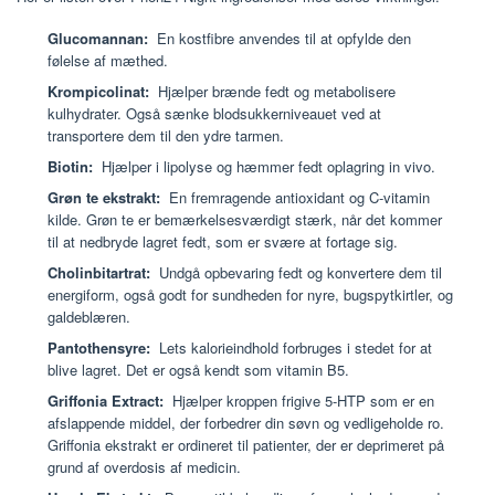
Glucomannan:
En kostfibre anvendes til at opfylde den
følelse af mæthed.
Krompicolinat:
Hjælper brænde fedt og metabolisere
kulhydrater. Også sænke blodsukkerniveauet ved at
transportere dem til den ydre tarmen.
Biotin:
Hjælper i lipolyse og hæmmer fedt oplagring in vivo.
Grøn te ekstrakt:
En fremragende antioxidant og C-vitamin
kilde. Grøn te er bemærkelsesværdigt stærk, når det kommer
til at nedbryde lagret fedt, som er svære at fortage sig.
Cholinbitartrat:
Undgå opbevaring fedt og konvertere dem til
energiform, også godt for sundheden for nyre, bugspytkirtler, og
galdeblæren.
Pantothensyre:
Lets kalorieindhold forbruges i stedet for at
blive lagret. Det er også kendt som vitamin B5.
Griffonia Extract:
Hjælper kroppen frigive 5-HTP som er en
afslappende middel, der forbedrer din søvn og vedligeholde ro.
Griffonia ekstrakt er ordineret til patienter, der er deprimeret på
grund af overdosis af medicin.