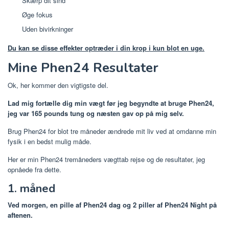
Skærp dit sind
Øge fokus
Uden bivirkninger
Du kan se disse effekter optræder i din krop i kun blot en uge.
Mine Phen24 Resultater
Ok, her kommer den vigtigste del.
Lad mig fortælle dig min vægt før jeg begyndte at bruge Phen24,
jeg var 165 pounds tung og næsten gav op på mig selv.
Brug Phen24 for blot tre måneder ændrede mit liv ved at omdanne min
fysik i en bedst mulig måde.
Her er min Phen24 tremåneders vægttab rejse og de resultater, jeg
opnåede fra dette.
1. måned
Ved morgen, en pille af Phen24 dag og 2 piller af Phen24 Night på
aftenen.