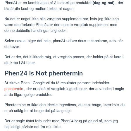
Phen24 er en kombination af 2 forskellige produkter
(dag og nat)
, der
bistår din kost og motion i løbet af dagen.
Nu det er noget ikke alle vægttab supplement har, hvis jeg ikke kan
være den forkerte Phen24 er den eneste vægttab supplement med
denne dobbelte handlingsmuligheder.
Selve navnet siger det hele, phen24 udføre dens mekanisme, selv når
du sover.
Det er der, det klikkede mig, et vægttab proces, der holder på at køre i
din krop i 24 timer.
Phen24 Is Not phentermin
At skrive Phen i Google vil du få resultater primært indeholder
phentermin
, der er også et vægttab ingredienser, der anvendes i nogle
af de tilgængelige produkter.
Phentermine er ikke den ideelle ingrediens, du skal bruge, især hvis du
er på udkig for at bruge det på lang sigt.
Der er nogle risici forbundet med Phen24 brug på grund af, som jeg
højtideligt afviste det fra min liste.