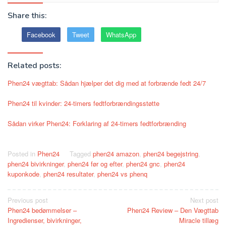
Share this:
Facebook
Tweet
WhatsApp
Related posts:
Phen24 vægttab: Sådan hjælper det dig med at forbrænde fedt 24/7
Phen24 til kvinder: 24-timers fedtforbrændingsstøtte
Sådan virker Phen24: Forklaring af 24-timers fedtforbrænding
Posted in
Phen24
Tagged
phen24 amazon
,
phen24 begejstring
,
phen24 bivirkninger
,
phen24 før og efter
,
phen24 gnc
,
phen24
kuponkode
,
phen24 resultater
,
phen24 vs phenq
Post
Previous post
Next post
Phen24 bedømmelser –
Phen24 Review – Den Vægttab
navigation
Ingredienser, bivirkninger,
Miracle tillæg