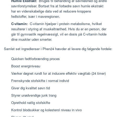
Humle Ekstrakt:
Bruges til behandling af søvnløshed og andre
søvnforstyrrelser. Bortset fra at forbedre søvn humle ekstrakt
har en videnskabelige data ved at reducere kroppens
fedtstoffer, især i maveregionen.
C-vitamin:
C-vitamin hjælper i protein metabolisme, hvilket
resulterer i styring af muskeltræthed. Hvis du er en person, der
går til gymnastik regelmæssigt, vil en dosis på C-vitamin holde
dine muskler uden smerter.
Samlet set ingredienser i Phen24 hævder at levere dig følgende fordele:
Quicken fedtforbrænding proces
Boost energiniveau
Værker døgnet rundt for at inducere effektiv vægttab (24 timer)
Fremskynde stofskifte i normal individ
Giver dig kvalitet søvn tid
Styrer unødvendige junk trang
Oprethold natlig stofskifte
Kontrol blodsukker og kolesterol niveau in vivo