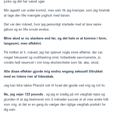
junks og det har været uger.
Min appetit var under kontrol, men selv fik jeg kramper, som jeg foretrak
at tage den lille mængde yoghurt med banan.
Det var den måned, hvor jeg personligt startede med at lave raske
gåture og en lille smule øvelse.
Mine skod er nu slankere end før, og det hele er at komme i form,
langsomt, men effektivt.
På midten af ​​3. måned, jeg har oplevet nogle store effekter, der var,
meget fokuseret og multitasking sind, forbedrede søvnmønstre, jo
mindre fedt reservoir i min krop ekstremiteter som lår, abs, skod.
Alle disse effekter gjorde mig endnu engang seksuelt tiltrukket
med en intens iver af lidenskab.
Jeg kan ikke takke Phen24 nok til hvad det gjorde ved mig og mit liv.
Nu, jeg vejer 123 pounds
, og jeg er stadig på mit vægttab rejse og
grunden til at jeg beskrevet min 3 måneder succes er at vise andre folk
som mig, at det er en gang du vælger den rigtige vægttab produkt for
dig selv.