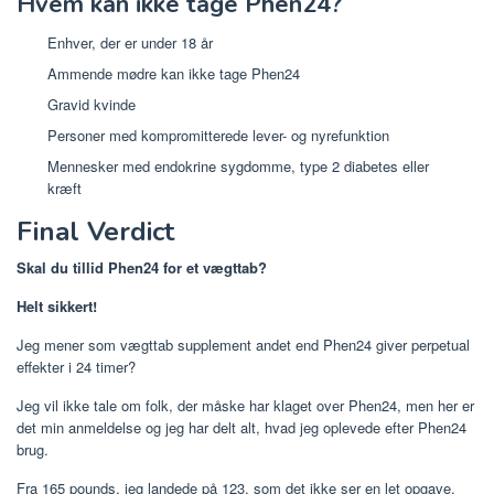
Hvem kan ikke tage Phen24?
Enhver, der er under 18 år
Ammende mødre kan ikke tage Phen24
Gravid kvinde
Personer med kompromitterede lever- og nyrefunktion
Mennesker med endokrine sygdomme, type 2 diabetes eller
kræft
Final Verdict
Skal du tillid Phen24 for et vægttab?
Helt sikkert!
Jeg mener som vægttab supplement andet end Phen24 giver perpetual
effekter i 24 timer?
Jeg vil ikke tale om folk, der måske har klaget over Phen24, men her er
det min anmeldelse og jeg har delt alt, hvad jeg oplevede efter Phen24
brug.
Fra 165 pounds, jeg landede på 123, som det ikke ser en let opgave.