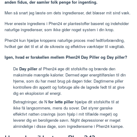
anden fidus, der samler folk penge for ingenting.
Men så snart jeg læste om dets ingredienser, det blæser mit sind væk.
Hver eneste ingrediens i Phen24 er plantestoffer baseret og indeholder
naturlige ingredienser, som ikke gider noget system i din krop.
Phen24 kun hjælpe kroppens naturlige proces med fedtforbrænding,
hvilket gør det til et af de sikreste og effektive værktøjer til vægttab.
Igen, hvad er forskellen mellem Phen24 Day Piller og Day piller?
De
Day piller
af Phen24 øge dit stofskifte og brænde den
maksimale mængde kalorier. Dermed øger energitilførslen til din
hjerne, som du har mest brug på dagen tider. Dagtimerne piller
kontrollere din appetit og forbruge alle de lagrede fedt til at give
dig en eksplosion af energi.
Betragtninger, de N
for lette piller
hjælpe dit stofskifte til at
ikke få langsommere, mens du sover. Det styrer ganske
effektivt natten cravings (som hjalp i mit tilfælde meget) og
leverer dig en beroligende søvn. Night depressioner er meget
almindelige i disse dage, som ingredienserne i Phen24 kampe.