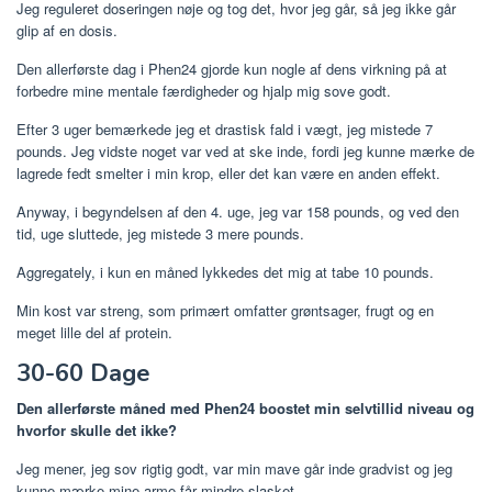
Jeg reguleret doseringen nøje og tog det, hvor jeg går, så jeg ikke går
glip af en dosis.
Den allerførste dag i Phen24 gjorde kun nogle af dens virkning på at
forbedre mine mentale færdigheder og hjalp mig sove godt.
Efter 3 uger bemærkede jeg et drastisk fald i vægt, jeg mistede 7
pounds. Jeg vidste noget var ved at ske inde, fordi jeg kunne mærke de
lagrede fedt smelter i min krop, eller det kan være en anden effekt.
Anyway, i begyndelsen af ​​den 4. uge, jeg var 158 pounds, og ved den
tid, uge ​​sluttede, jeg mistede 3 mere pounds.
Aggregately, i kun en måned lykkedes det mig at tabe 10 pounds.
Min kost var streng, som primært omfatter grøntsager, frugt og en
meget lille del af protein.
30-60 Dage
Den allerførste måned med Phen24 boostet min selvtillid niveau og
hvorfor skulle det ikke?
Jeg mener, jeg sov rigtig godt, var min mave går inde gradvist og jeg
kunne mærke mine arme får mindre slasket.