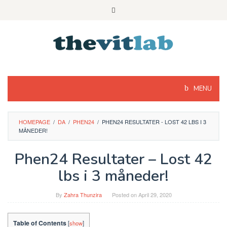
Skip
to
content
MENU
HOMEPAGE
/
DA
/
PHEN24
/
PHEN24 RESULTATER - LOST 42 LBS I 3
MÅNEDER!
Phen24 Resultater – Lost 42
lbs i 3 måneder!
By
Zahra Thunzira
Posted on
April 29, 2020
Table of Contents
[
show
]