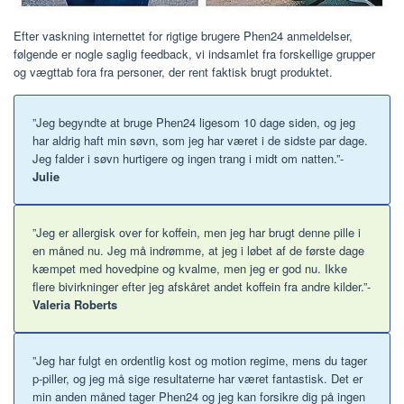
Efter vaskning internettet for rigtige brugere Phen24 anmeldelser,
følgende er nogle saglig feedback, vi indsamlet fra forskellige grupper
og vægttab fora fra personer, der rent faktisk brugt produktet.
”Jeg begyndte at bruge Phen24 ligesom 10 dage siden, og jeg
har aldrig haft min søvn, som jeg har været i de sidste par dage.
Jeg falder i søvn hurtigere og ingen trang i midt om natten.”-
Julie
”Jeg er allergisk over for koffein, men jeg har brugt denne pille i
en måned nu. Jeg må indrømme, at jeg i løbet af de første dage
kæmpet med hovedpine og kvalme, men jeg er god nu. Ikke
flere bivirkninger efter jeg afskåret andet koffein fra andre kilder.”-
Valeria Roberts
”Jeg har fulgt en ordentlig kost og motion regime, mens du tager
p-piller, og jeg må sige resultaterne har været fantastisk. Det er
min anden måned tager Phen24 og jeg kan forsikre dig på ingen