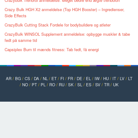
Crazybulk Trenorol anmeldelse: Meget bedre end ægte trenbolon
Crazy Bulk HGH X2 anmeldelse (Top HGH Booster) – Ingredienser,
Side Effects
CrazyBulk Cutting Stack Fordele for bodybuildere og atleter
CrazyBulk WINSOL Supplement anmeldelse: opbygge muskler & tabe
fedt på samme tid
Capsiplex Burn til mænds fitness: Tab fedt, få energi
AR
/
BG
/
CS
/
DA
/
NL
/
ET
/
FI
/
FR
/
DE
/
EL
/
IW
/
HU
/
IT
/
LV
/
LT
/
NO
/
PT
/
PL
/
RO
/
RU
/
SK
/
SL
/
ES
/
SV
/
TR
/
UK