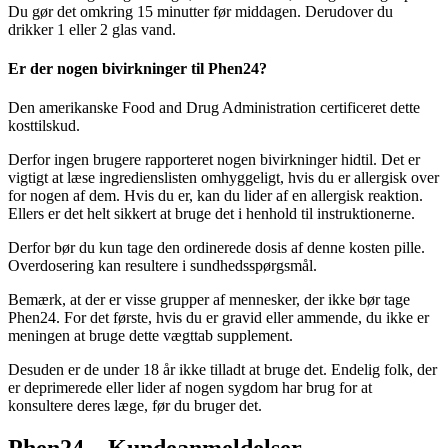
Du gør det omkring 15 minutter før middagen. Derudover du
drikker 1 eller 2 glas vand.
Er der nogen bivirkninger til Phen24?
Den amerikanske Food and Drug Administration certificeret dette
kosttilskud.
Derfor ingen brugere rapporteret nogen bivirkninger hidtil. Det er
vigtigt at læse ingredienslisten omhyggeligt, hvis du er allergisk over
for nogen af ​​dem. Hvis du er, kan du lider af en allergisk reaktion.
Ellers er det helt sikkert at bruge det i henhold til instruktionerne.
Derfor bør du kun tage den ordinerede dosis af denne kosten pille.
Overdosering kan resultere i sundhedsspørgsmål.
Bemærk, at der er visse grupper af mennesker, der ikke bør tage
Phen24. For det første, hvis du er gravid eller ammende, du ikke er
meningen at bruge dette vægttab supplement.
Desuden er de under 18 år ikke tilladt at bruge det. Endelig folk, der
er deprimerede eller lider af nogen sygdom har brug for at
konsultere deres læge, før du bruger det.