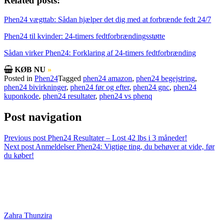
Related posts:
Phen24 vægttab: Sådan hjælper det dig med at forbrænde fedt 24/7
Phen24 til kvinder: 24-timers fedtforbrændingsstøtte
Sådan virker Phen24: Forklaring af 24-timers fedtforbrænding
KØB NU
»
Posted in
Phen24
Tagged
phen24 amazon
,
phen24 begejstring
,
phen24 bivirkninger
,
phen24 før og efter
,
phen24 gnc
,
phen24
kuponkode
,
phen24 resultater
,
phen24 vs phenq
Post navigation
Previous post
Phen24 Resultater – Lost 42 lbs i 3 måneder!
Next post
Anmeldelser Phen24: Vigtige ting, du behøver at vide, før
du køber!
Zahra Thunzira