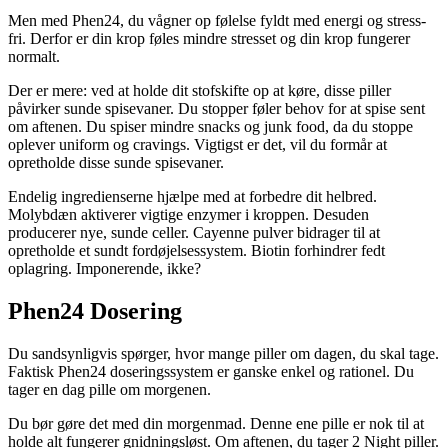
Men med Phen24, du vågner op følelse fyldt med energi og stress-
fri. Derfor er din krop føles mindre stresset og din krop fungerer
normalt.
Der er mere: ved at holde dit stofskifte op at køre, disse piller
påvirker sunde spisevaner. Du stopper føler behov for at spise sent
om aftenen. Du spiser mindre snacks og junk food, da du stoppe
oplever uniform og cravings. Vigtigst er det, vil du formår at
opretholde disse sunde spisevaner.
Endelig ingredienserne hjælpe med at forbedre dit helbred.
Molybdæn aktiverer vigtige enzymer i kroppen. Desuden
producerer nye, sunde celler. Cayenne pulver bidrager til at
opretholde et sundt fordøjelsessystem. Biotin forhindrer fedt
oplagring. Imponerende, ikke?
Phen24 Dosering
Du sandsynligvis spørger, hvor mange piller om dagen, du skal tage.
Faktisk Phen24 doseringssystem er ganske enkel og rationel. Du
tager en dag pille om morgenen.
Du bør gøre det med din morgenmad. Denne ene pille er nok til at
holde alt fungerer gnidningsløst. Om aftenen, du tager 2 Night piller.