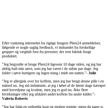
Efter vaskning internettet for rigtige brugere Phen24 anmeldelser,
følgende er nogle saglig feedback, vi indsamlet fra forskellige
grupper og vægttab fora fra personer, der rent faktisk brugt
produktet.
”Jeg begyndte at bruge Phen24 ligesom 10 dage siden, og jeg har
aldrig haft min søvn, som jeg har været i de sidste par dage. Jeg
falder i søvn hurtigere og ingen trang i midt om natten.”-
Julie
”Jeg er allergisk over for koffein, men jeg har brugt denne pille i en
måned nu. Jeg må indrømme, at jeg i løbet af de første dage kæmpet
med hovedpine og kvalme, men jeg er god nu. Ikke flere
bivirkninger efter jeg afskåret andet koffein fra andre kilder.”-
Valeria Roberts
”Jeg har fulgt en ordentlig kost og motion regime, mens du tager p-