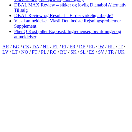
DBAL MAX Review – sikker og lovlig Dianabol Alternativ
Til salg
DBAL Review og Resultat – Er der virkelig arbejde?
Viasil anmeldelse | Viasil Den bedste Rejsningsproblemer
Supplement
PhenQ Kost piller Exposed: Ingredienser, bivirkninger og
anmeldelser
AR
/
BG
/
CS
/
DA
/
NL
/
ET
/
FI
/
FR
/
DE
/
EL
/
IW
/
HU
/
IT
/
LV
/
LT
/
NO
/
PT
/
PL
/
RO
/
RU
/
SK
/
SL
/
ES
/
SV
/
TR
/
UK