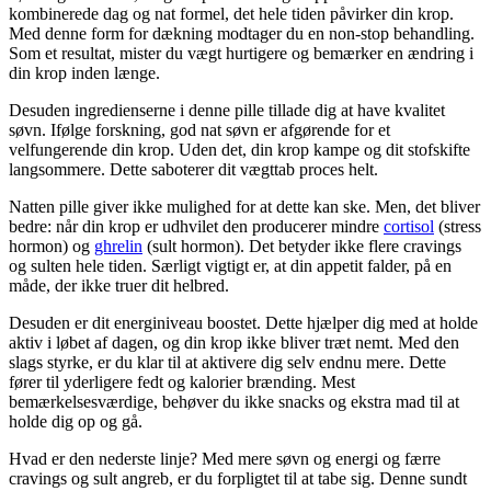
kombinerede dag og nat formel, det hele tiden påvirker din krop.
Med denne form for dækning modtager du en non-stop behandling.
Som et resultat, mister du vægt hurtigere og bemærker en ændring i
din krop inden længe.
Desuden ingredienserne i denne pille tillade dig at have kvalitet
søvn. Ifølge forskning, god nat søvn er afgørende for et
velfungerende din krop. Uden det, din krop kampe og dit stofskifte
langsommere. Dette saboterer dit vægttab proces helt.
Natten pille giver ikke mulighed for at dette kan ske. Men, det bliver
bedre: når din krop er udhvilet den producerer mindre
cortisol
(stress
hormon) og
ghrelin
(sult hormon). Det betyder ikke flere cravings
og sulten hele tiden. Særligt vigtigt er, at din appetit falder, på en
måde, der ikke truer dit helbred.
Desuden er dit energiniveau boostet. Dette hjælper dig med at holde
aktiv i løbet af dagen, og din krop ikke bliver træt nemt. Med den
slags styrke, er du klar til at aktivere dig selv endnu mere. Dette
fører til yderligere fedt og kalorier brænding. Mest
bemærkelsesværdige, behøver du ikke snacks og ekstra mad til at
holde dig op og gå.
Hvad er den nederste linje? Med mere søvn og energi og færre
cravings og sult angreb, er du forpligtet til at tabe sig. Denne sundt