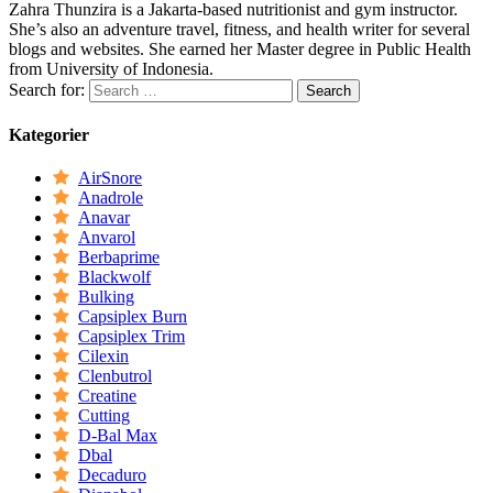
Zahra Thunzira is a Jakarta-based nutritionist and gym instructor.
She’s also an adventure travel, fitness, and health writer for several
blogs and websites. She earned her Master degree in Public Health
from University of Indonesia.
Search for:
Kategorier
AirSnore
Anadrole
Anavar
Anvarol
Berbaprime
Blackwolf
Bulking
Capsiplex Burn
Capsiplex Trim
Cilexin
Clenbutrol
Creatine
Cutting
D-Bal Max
Dbal
Decaduro