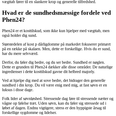
vægttab fører til en slankere krop og generelle tilfredshed.
Hvad er de sundhedsmæssige fordele ved
Phen24?
Phen24 er et kosttilskud, som ikke kun hjælper med vægttab, men
også holder dig sund.
Størstedelen af ​​kost p dårligdomme på markedet fokuserer primært
på en række på skalaen. Men, dette er forskellige. Hvis du er sund,
har du mere selvværd.
Derfor, du føler dig bedre, og du ser bedre. Sundhed er nøglen.
Dette er grunden til Phen24 dækker alle disse områder. De naturlige
ingredienser i dette kosttilskud gavne dit helbred majorly.
Ved at hjælpe dig med at sove bedre, det bidrager den generelle
sundhed i din krop. Du vil være enig med mig, at fast søvn er en
luksus i disse dage.
Folk lider af søvnløshed. Stressende dag føre til stressende nætter og
vågne op følelse træt. Uden søvn, kan du føler sig stressede ud i
løbet af dagen. Endnu vigtigere, stress er den hyppigste årsag til
forskellige sygdomme og lidelser.