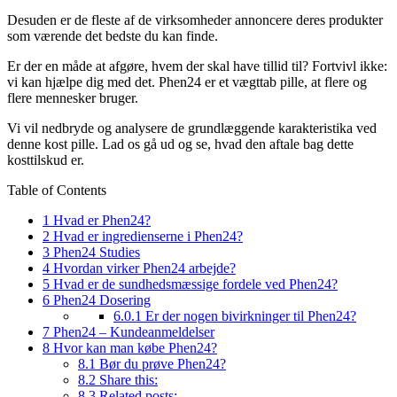
Desuden er de fleste af de virksomheder annoncere deres produkter
som værende det bedste du kan finde.
Er der en måde at afgøre, hvem der skal have tillid til? Fortvivl ikke:
vi kan hjælpe dig med det. Phen24 er et vægttab pille, at flere og
flere mennesker bruger.
Vi vil nedbryde og analysere de grundlæggende karakteristika ved
denne kost pille. Lad os gå ud og se, hvad den aftale bag dette
kosttilskud er.
Table of Contents
1
Hvad er Phen24?
2
Hvad er ingredienserne i Phen24?
3
Phen24 Studies
4
Hvordan virker Phen24 arbejde?
5
Hvad er de sundhedsmæssige fordele ved Phen24?
6
Phen24 Dosering
6.0.1
Er der nogen bivirkninger til Phen24?
7
Phen24 – Kundeanmeldelser
8
Hvor kan man købe Phen24?
8.1
Bør du prøve Phen24?
8.2
Share this:
8.3
Related posts: