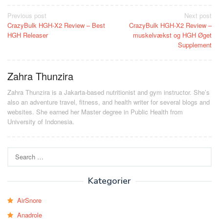
Post
Previous post
Next post
CrazyBulk HGH-X2 Review – Best
CrazyBulk HGH-X2 Review –
navigation
HGH Releaser
muskelvækst og HGH Øget
Supplement
Zahra Thunzira
Zahra Thunzira is a Jakarta-based nutritionist and gym instructor. She’s
also an adventure travel, fitness, and health writer for several blogs and
websites. She earned her Master degree in Public Health from
University of Indonesia.
Search
for:
Kategorier
AirSnore
Anadrole