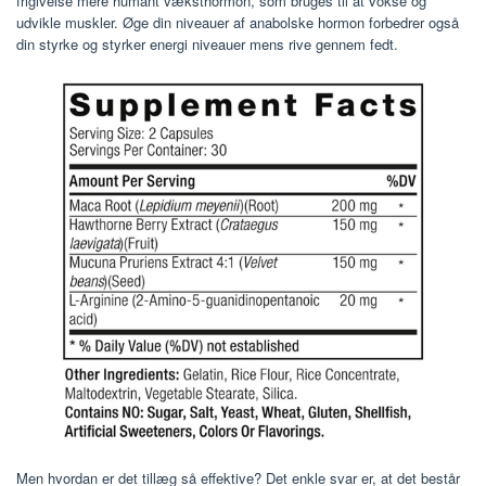
frigivelse mere humant væksthormon, som bruges til at vokse og
udvikle muskler. Øge din niveauer af anabolske hormon forbedrer også
din styrke og styrker energi niveauer mens rive gennem fedt.
Men hvordan er det tillæg så effektive? Det enkle svar er, at det består