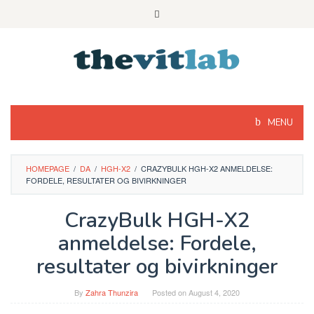
Skip
to
content
MENU
HOMEPAGE
/
DA
/
HGH-X2
/
CRAZYBULK HGH-X2 ANMELDELSE:
FORDELE, RESULTATER OG BIVIRKNINGER
CrazyBulk HGH-X2
anmeldelse: Fordele,
resultater og bivirkninger
By
Zahra Thunzira
Posted on
August 4, 2020