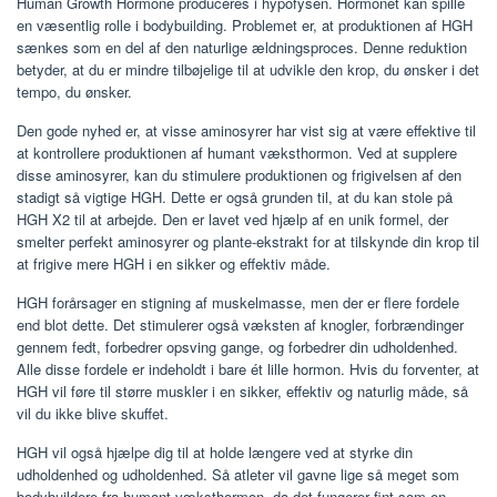
Human Growth Hormone produceres i hypofysen. Hormonet kan spille
en væsentlig rolle i bodybuilding. Problemet er, at produktionen af ​​HGH
sænkes som en del af den naturlige ældningsproces. Denne reduktion
betyder, at du er mindre tilbøjelige til at udvikle den krop, du ønsker i det
tempo, du ønsker.
Den gode nyhed er, at visse aminosyrer har vist sig at være effektive til
at kontrollere produktionen af ​​humant væksthormon. Ved at supplere
disse aminosyrer, kan du stimulere produktionen og frigivelsen af ​​den
stadigt så vigtige HGH. Dette er også grunden til, at du kan stole på
HGH X2 til at arbejde. Den er lavet ved hjælp af en unik formel, der
smelter perfekt aminosyrer og plante-ekstrakt for at tilskynde din krop til
at frigive mere HGH i en sikker og effektiv måde.
HGH forårsager en stigning af muskelmasse, men der er flere fordele
end blot dette. Det stimulerer også væksten af ​​knogler, forbrændinger
gennem fedt, forbedrer opsving gange, og forbedrer din udholdenhed.
Alle disse fordele er indeholdt i bare ét lille hormon. Hvis du forventer, at
HGH vil føre til større muskler i en sikker, effektiv og naturlig måde, så
vil du ikke blive skuffet.
HGH vil også hjælpe dig til at holde længere ved at styrke din
udholdenhed og udholdenhed. Så atleter vil gavne lige så meget som
bodybuildere fra humant væksthormon, da det fungerer fint som en