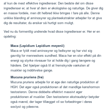
af kun de mest effektive ingredienser. Den bedste del om disse
ingredienser er, at hver af dem er økologiske og naturlige. De giver dig
en masse fordele, men dit helbred ikke bringes i fare på alle. Denne
unikke blanding af aminosyrer og planteekstrakter arbejder for at give
dig de resultater, du ønsker så hurtigt som muligt.
Ved nu du formentlig undrende hvad disse ingredienser er. Her er en
opdeling:
Maca (Lepidium Lepidium meyenii)
Maca er fyldt med aminosyrer og fedtsyrer og har vist sig
gavnlig for menneskers sundhed. Maca har en stor effekt på din
energi og styrke niveauer for at holde dig i gang længere og
hårdere. Det hjælper også til at fremskynde væksten af
muskler og inddrivelse gange.
Mucuna pruriens (frø)
Mucuna pruriens arbejde for at øge den naturlige produktion af
HGH. Det øger også produktionen af det mandlige kønshormon
testosteron. Denne dobbelte effektivt massivt øger
produktionen af muskler. Den testosteron ekstraudstyr betyder
også mænd, der tager tillægget vil se forbedringer i deres
sexlyst og ydeevne.