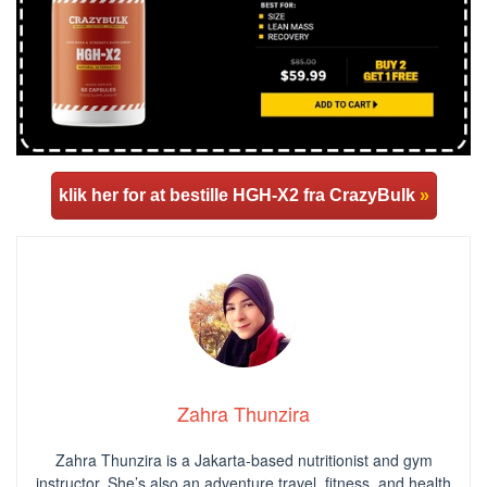
klik her for at bestille HGH-X2 fra CrazyBulk
»
Zahra Thunzira
Zahra Thunzira is a Jakarta-based nutritionist and gym
instructor. She’s also an adventure travel, fitness, and health