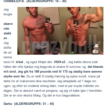
CHANDLER B.
(ALDERSGRUPPE: 18 – 30)
Jeg
brugte
skære
nde
stakk
en
.
Jeg
skifte
de ud
testos
teron til
d-bal
, og også tilføjet den
HGH-x2
. Jeg købte denne stak
håber det ville hjælpe mig begynde at skære til sommer, og
det blæste
mit sind.
Jeg gik fra 188 pounds ned til 175 og stadig have samme
styrke som før.
Du er nødt til stadig træning og spise sundt, mens på
dette for at maksimere dine resultater. Jeg arbejdede ud 7 dage om
ugen, og efter en moderat streng diæt, med et par snyde måltider om
dagen. Det er absolut værd at pengene, og jeg vil købe igen i fremtiden.
Det er en stor ekstra tillæg. Og det er kun begyndelsen.
Darko
(ALDERSGRUPPE: 31 – 45)