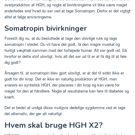
overproduktion af HGH, og nogle af bivirkningerne vil ikke være meget
anderledes end hvad du ser ved at tage Somatropin. Derfor er det vigtigt
altid at følge anvisningerne.
Somatropin bivirkninger
Forestil dig nu, at du besluttede at tage den ulovlige rute og tage
somatropin i stedet. Du vil have det godt, få den magre muskel og
hurtigt vægttab sammen med det forhøjede humør. Alt ser godt ud. Så
hvorfor er dette stof ulovligt, hvis alt det ser ud til er at få dig til at føle
dig godt?
Årsagen til, at somatropin blev gjort ulovligt, er at det til sidst ikke er
godt for din krop. Det er ikke en naturlig produktion af HGH, men
snarere en syntetisk HGH, der placeres i din krop og kan være for
meget for den at håndtere. Nogle af resultaterne kan føre til diabetes og
kræft.
Det er bedst at undgå disse muligvis dødelige sygdomme ved at tage
det alternativ, der gør alt naturligt.
Hvem skal bruge HGH X2?