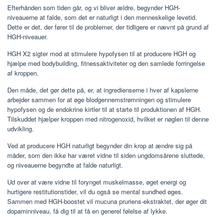
Efterhånden som tiden går, og vi bliver ældre, begynder HGH-
niveauerne at falde, som det er naturligt i den menneskelige levetid.
Dette er det, der fører til de problemer, der tidligere er nævnt på grund af
HGH-niveauer.
HGH X2 sigter mod at stimulere hypofysen til at producere HGH og
hjælpe med bodybuilding, fitnessaktiviteter og den samlede forringelse
af kroppen.
Den måde, det gør dette på, er, at ingredienserne i hver af kapslerne
arbejder sammen for at øge blodgennemstrømningen og stimulere
hypofysen og de endokrine kirtler til at starte til produktionen af ​​HGH.
Tilskuddet hjælper kroppen med nitrogenoxid, hvilket er nøglen til denne
udvikling.
Ved at producere HGH naturligt begynder din krop at ændre sig på
måder, som den ikke har været vidne til siden ungdomsårene sluttede,
og niveauerne begyndte at falde naturligt.
Ud over at være vidne til forynget muskelmasse, øget energi og
hurtigere restitutionstider, vil du også se mental sundhed øges.
Sammen med HGH-boostet vil mucuna pruriens-ekstraktet, der øger dit
dopaminniveau, få dig til at få en generel følelse af lykke.