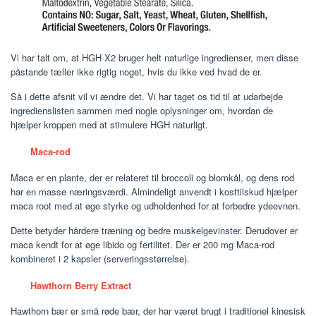
Vi har talt om, at HGH X2 bruger helt naturlige ingredienser, men disse
påstande tæller ikke rigtig noget, hvis du ikke ved hvad de er.
Så i dette afsnit vil vi ændre det. Vi har taget os tid til at udarbejde
ingredienslisten sammen med nogle oplysninger om, hvordan de
hjælper kroppen med at stimulere HGH naturligt.
Maca-rod
Maca er en plante, der er relateret til broccoli og blomkål, og dens rod
har en masse næringsværdi. Almindeligt anvendt i kosttilskud hjælper
maca root med at øge styrke og udholdenhed for at forbedre ydeevnen.
Dette betyder hårdere træning og bedre muskelgevinster. Derudover er
maca kendt for at øge libido og fertilitet. Der er 200 mg Maca-rod
kombineret i 2 kapsler (serveringsstørrelse).
Hawthorn Berry Extract
Hawthorn bær er små røde bær, der har været brugt i traditionel kinesisk