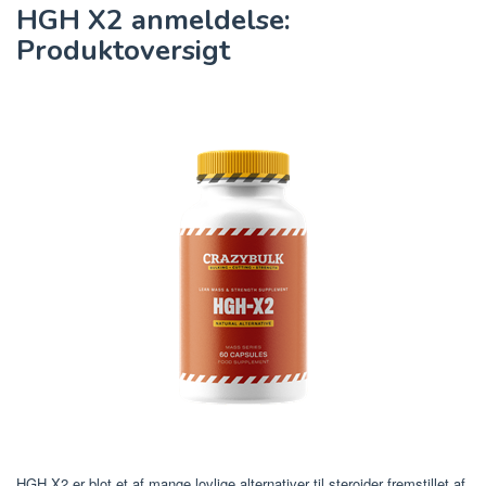
HGH X2 anmeldelse:
Produktoversigt
HGH X2 er blot et af mange lovlige alternativer til steroider fremstillet af