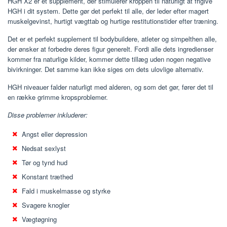
HGH X2 er et supplement, der stimulerer kroppen til naturligt at frigive
HGH i dit system. Dette gør det perfekt til alle, der leder efter magert
muskelgevinst, hurtigt vægttab og hurtige restitutionstider efter træning.
Det er et perfekt supplement til bodybuildere, atleter og simpelthen alle,
der ønsker at forbedre deres figur generelt. Fordi alle dets ingredienser
kommer fra naturlige kilder, kommer dette tillæg uden nogen negative
bivirkninger. Det samme kan ikke siges om dets ulovlige alternativ.
HGH niveauer falder naturligt med alderen, og som det gør, fører det til
en række grimme kropsproblemer.
Disse problemer inkluderer:
Angst eller depression
Nedsat sexlyst
Tør og tynd hud
Konstant træthed
Fald i muskelmasse og styrke
Svagere knogler
Vægtøgning