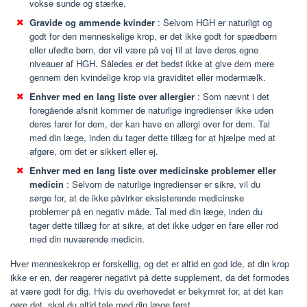
vokse sunde og stærke.
Gravide og ammende kvinder
: Selvom HGH er naturligt og
godt for den menneskelige krop, er det ikke godt for spædbørn
eller ufødte børn, der vil være på vej til at lave deres egne
niveauer af HGH. Således er det bedst ikke at give dem mere
gennem den kvindelige krop via graviditet eller modermælk.
Enhver med en lang liste over allergier
: Som nævnt i det
foregående afsnit kommer de naturlige ingredienser ikke uden
deres farer for dem, der kan have en allergi over for dem. Tal
med din læge, inden du tager dette tillæg for at hjælpe med at
afgøre, om det er sikkert eller ej.
Enhver med en lang liste over medicinske problemer eller
medicin
: Selvom de naturlige ingredienser er sikre, vil du
sørge for, at de ikke påvirker eksisterende medicinske
problemer på en negativ måde. Tal med din læge, inden du
tager dette tillæg for at sikre, at det ikke udgør en fare eller rod
med din nuværende medicin.
Hver menneskekrop er forskellig, og det er altid en god ide, at din krop
ikke er en, der reagerer negativt på dette supplement, da det formodes
at være godt for dig. Hvis du overhovedet er bekymret for, at det kan
gøre det, skal du altid tale med din læge først.