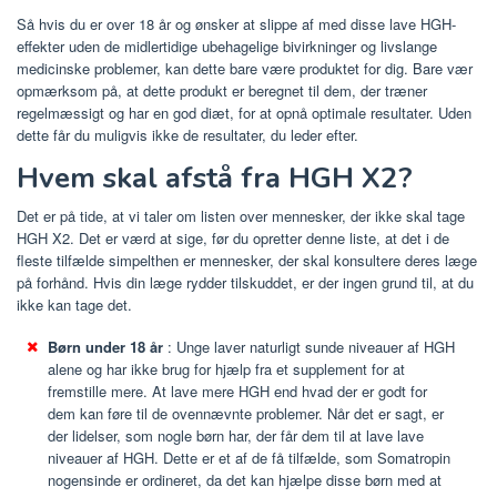
Så hvis du er over 18 år og ønsker at slippe af med disse lave HGH-
effekter uden de midlertidige ubehagelige bivirkninger og livslange
medicinske problemer, kan dette bare være produktet for dig. Bare vær
opmærksom på, at dette produkt er beregnet til dem, der træner
regelmæssigt og har en god diæt, for at opnå optimale resultater. Uden
dette får du muligvis ikke de resultater, du leder efter.
Hvem skal afstå fra HGH X2?
Det er på tide, at vi taler om listen over mennesker, der ikke skal tage
HGH X2. Det er værd at sige, før du opretter denne liste, at det i de
fleste tilfælde simpelthen er mennesker, der skal konsultere deres læge
på forhånd. Hvis din læge rydder tilskuddet, er der ingen grund til, at du
ikke kan tage det.
Børn under 18 år
: Unge laver naturligt sunde niveauer af HGH
alene og har ikke brug for hjælp fra et supplement for at
fremstille mere. At lave mere HGH end hvad der er godt for
dem kan føre til de ovennævnte problemer. Når det er sagt, er
der lidelser, som nogle børn har, der får dem til at lave lave
niveauer af HGH. Dette er et af de få tilfælde, som Somatropin
nogensinde er ordineret, da det kan hjælpe disse børn med at