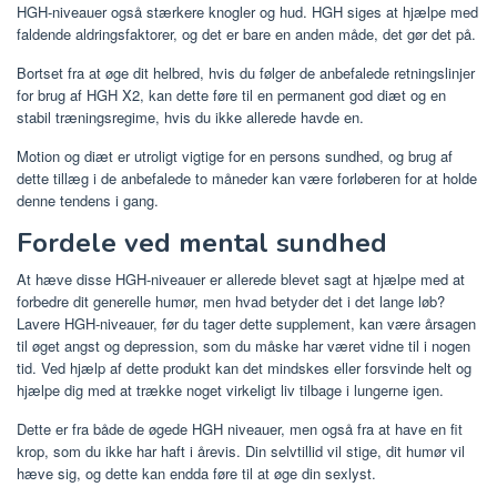
HGH-niveauer også stærkere knogler og hud. HGH siges at hjælpe med
faldende aldringsfaktorer, og det er bare en anden måde, det gør det på.
Bortset fra at øge dit helbred, hvis du følger de anbefalede retningslinjer
for brug af HGH X2, kan dette føre til en permanent god diæt og en
stabil træningsregime, hvis du ikke allerede havde en.
Motion og diæt er utroligt vigtige for en persons sundhed, og brug af
dette tillæg i de anbefalede to måneder kan være forløberen for at holde
denne tendens i gang.
Fordele ved mental sundhed
At hæve disse HGH-niveauer er allerede blevet sagt at hjælpe med at
forbedre dit generelle humør, men hvad betyder det i det lange løb?
Lavere HGH-niveauer, før du tager dette supplement, kan være årsagen
til øget angst og depression, som du måske har været vidne til i nogen
tid. Ved hjælp af dette produkt kan det mindskes eller forsvinde helt og
hjælpe dig med at trække noget virkeligt liv tilbage i lungerne igen.
Dette er fra både de øgede HGH niveauer, men også fra at have en fit
krop, som du ikke har haft i årevis. Din selvtillid vil stige, dit humør vil
hæve sig, og dette kan endda føre til at øge din sexlyst.