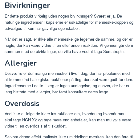
Bivirkninger
Er dette produkt virkelig uden nogen bivirkninger? Svaret er ja. De
naturlige ingredienser i kapslerne er uskadelige for menneskekroppen og
udvælges til kun har gavnlige egenskaber.
Når det er sagt, er ikke alle menneskelige legemer de samme, og der er
nogle, der kan være vidne til en eller anden reaktion. Vi gennemgår dem
sammen med de bivirkninger, du ville have ved at tage Somatropin.
Allergier
Desværre er der mange mennesker i live i dag, der har problemet med
at komme ind i allergiske reaktioner på ting, der skal være godt for dem.
Ingredienserne i dette tillæg er ingen undtagelse, og enhver, der har en
lang historie med allergier, bør først konsultere deres læge.
Overdosis
Ved ikke at følge de klare instruktioner om, hvordan og hvornår man
skal tage HGH X2 og tage mere end anbefalet, kan man muligvis være
vidne til en overdosis af tilskuddet.
Selvom denne effekt muligvis ikke umiddelbart mærkes, kan den føre til