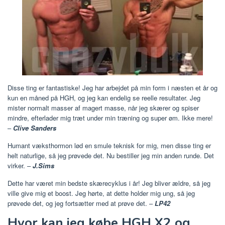
Disse ting er fantastiske! Jeg har arbejdet på min form i næsten et år og
kun en måned på HGH, og jeg kan endelig se reelle resultater. Jeg
mister normalt masser af magert masse, når jeg skærer og spiser
mindre, efterlader mig træt under min træning og super øm. Ikke mere!
–
Clive Sanders
Humant væksthormon lød en smule teknisk for mig, men disse ting er
helt naturlige, så jeg prøvede det. Nu bestiller jeg min anden runde. Det
virker. –
J.Sims
Dette har været min bedste skærecyklus i år! Jeg bliver ældre, så jeg
ville give mig et boost. Jeg hørte, at dette holder mig ung, så jeg
prøvede det, og jeg fortsætter med at prøve det. –
LP42
Hvor kan jeg købe HGH X2 og