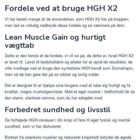
Fordele ved at bruge HGH X2
Vi har berørt mange af de anvendelser, som HGH X2 har på kroppen,
men lad os virkelig nedbryde disse fordele og se nærmere på dem.
Lean Muscle Gain og hurtigt
vægttab
Dette er den første af de fordele, vi vil se på, da dette er, hvad HGH X2
er lavet til. Lavet til bodybuildere og atleter for at opnå de resultater, de
ville modtage ved at bruge den syntetiske HGH kendt som Somatropin,
men så de kan gøre det på en sikker og lovlig måde.
Det er designet til at hjælpe sine brugere med at tabe sig hurtigt og få
kvalitet, magre muskelgevinster. Med et øget muskel / fedtforhold får du
den større, slankere ramme, som du har arbejdet mod.
Forbedret sundhed og livsstil
De forhøjede HGH-niveauer i din krop vil føre til øget fysisk og mental
sundhed, som vi har diskuteret.
Bortset fra stærkere muskler og reduceret kropsfedt betyder de øgede