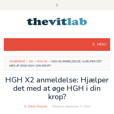
Skip
to
content
MENU
HOMEPAGE
/
DA
/
HGH-X2
/
HGH X2 ANMELDELSE: HJÆLPER DET
MED AT ØGE HGH I DIN KROP?
HGH X2 anmeldelse: Hjælper
det med at øge HGH i din
krop?
By
Zahra Thunzira
Posted on
September 17, 2020