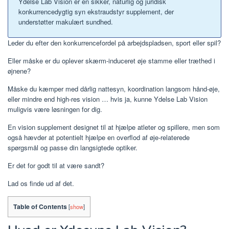
Ydelse Lab Vision er en sikker, naturlig og juridisk
konkurrencedygtig syn ekstraudstyr supplement, der
understøtter makulært sundhed.
Leder du efter den konkurrencefordel på arbejdspladsen, sport eller spil?
Eller måske er du oplever skærm-induceret øje stamme eller træthed i
øjnene?
Måske du kæmper med dårlig nattesyn, koordination langsom hånd-øje,
eller mindre end high-res vision … hvis ja, kunne Ydelse Lab Vision
muligvis være løsningen for dig.
En vision supplement designet til at hjælpe atleter og spillere, men som
også hævder at potentielt hjælpe en overflod af øje-relaterede
spørgsmål og passe din langsigtede optiker.
Er det for godt til at være sandt?
Lad os finde ud af det.
Table of Contents
[
show
]