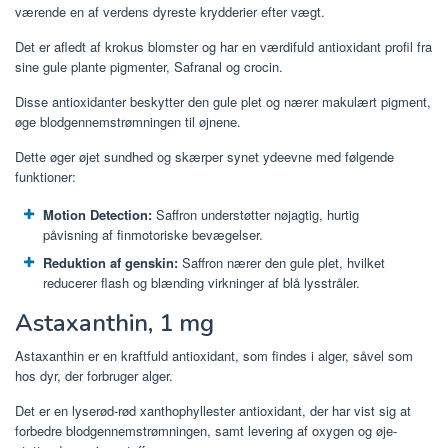
værende en af ​​verdens dyreste krydderier efter vægt.
Det er afledt af krokus blomster og har en værdifuld antioxidant profil fra
sine gule plante pigmenter, Safranal og crocin.
Disse antioxidanter beskytter den gule plet og nærer makulært pigment,
øge blodgennemstrømningen til øjnene.
Dette øger øjet sundhed og skærper synet ydeevne med følgende
funktioner:
Motion Detection:
Saffron understøtter nøjagtig, hurtig
påvisning af finmotoriske bevægelser.
Reduktion af genskin:
Saffron nærer den gule plet, hvilket
reducerer flash og blænding virkninger af blå lysstråler.
Astaxanthin, 1 mg
Astaxanthin er en kraftfuld antioxidant, som findes i alger, såvel som
hos dyr, der forbruger alger.
Det er en lyserød-rød xanthophyllester antioxidant, der har vist sig at
forbedre blodgennemstrømningen, samt levering af oxygen og øje-