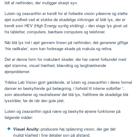
lidt af nethinden, der muliggør skarpt syn.
Lutein og zeaxanthin er kendt for at forbedre vision ydeevne og støtte
øjet sundhed ved at slukke de skadelige virkninger af blåt lys, der er
kendt som HEV (High Energy synlig stråling) – den slags lys givet ud
fra tabletter, computere, bærbare computere og telefoner.
Når blå lys ind i øjet gennem linsen på nethinden, det genererer giftige
‘frie radikaler’, som kan forårsage skade på makula og retina.
Det er denne form for makulært skader, der har været forbundet med
øjet stamme, visuel træthed, blænding og langtrækkende
øjenproblemer.
Ydelse Lab Vision gjort gældende, at lutein og zeaxanthin i deres formel
danner en beskyttende gul belægning, i forhold til interne solbriller “,
som absorberer og neutraliserer det blå lys, frafiltrere de skadelige blå
lysstråler, før de når den gule plet.
Lutein og zeaxanthin også nære og beskytte øjnene funktioner på
følgende måder:
Visuel Acuity:
producere høj opløsning vision, der gør det
muligt klarhed i fine detaljer syn på afstand.