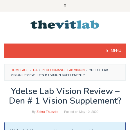
Skip
to
content
MENU
HOMEPAGE
/
DA
/
PERFORMANCE LAB VISION
/
YDELSE LAB
VISION REVIEW - DEN # 1 VISION SUPPLEMENT?
Ydelse Lab Vision Review –
Den # 1 Vision Supplement?
By
Zahra Thunzira
Posted on
May 12, 2020