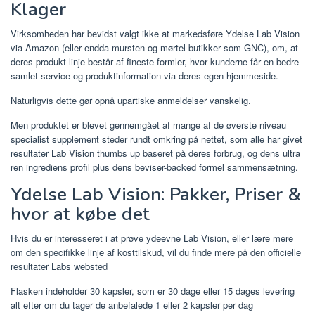
Klager
Virksomheden har bevidst valgt ikke at markedsføre Ydelse Lab Vision
via Amazon (eller endda mursten og mørtel butikker som GNC), om, at
deres produkt linje består af fineste formler, hvor kunderne får en bedre
samlet service og produktinformation via deres egen hjemmeside.
Naturligvis dette gør opnå upartiske anmeldelser vanskelig.
Men produktet er blevet gennemgået af mange af de øverste niveau
specialist supplement steder rundt omkring på nettet, som alle har givet
resultater Lab Vision thumbs up baseret på deres forbrug, og dens ultra
ren ingrediens profil plus dens beviser-backed formel sammensætning.
Ydelse Lab Vision: Pakker, Priser &
hvor at købe det
Hvis du er interesseret i at prøve ydeevne Lab Vision, eller lære mere
om den specifikke linje af kosttilskud, vil du finde mere på den officielle
resultater Labs websted
Flasken indeholder 30 kapsler, som er 30 dage eller 15 dages levering
alt efter om du tager de anbefalede 1 eller 2 kapsler per dag