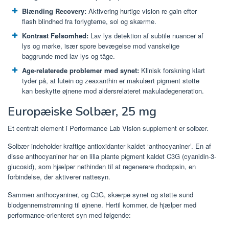
Blænding Recovery:
Aktivering hurtige vision re-gain efter
flash blindhed fra forlygterne, sol og skærme.
Kontrast Følsomhed:
Lav lys detektion af subtile nuancer af
lys og mørke, især spore bevægelse mod vanskelige
baggrunde med lav lys og tåge.
Age-relaterede problemer med synet:
Klinisk forskning klart
tyder på, at lutein og zeaxanthin er makulært pigment støtte
kan beskytte øjnene mod aldersrelateret makuladegeneration.
Europæiske Solbær, 25 mg
Et centralt element i Performance Lab Vision supplement er solbær.
Solbær indeholder kraftige antioxidanter kaldet ‘anthocyaniner’. En af
disse anthocyaniner har en lilla plante pigment kaldet C3G (cyanidin-3-
glucosid), som hjælper nethinden til at regenerere rhodopsin, en
forbindelse, der aktiverer nattesyn.
Sammen anthocyaniner, og C3G, skærpe synet og støtte sund
blodgennemstrømning til øjnene. Hertil kommer, de hjælper med
performance-orienteret syn med følgende: