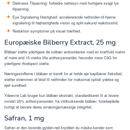
Darkness Tilpasning: forbedre nattesyn med hurtigere svagt lys
tilpasning.
Eye Signalering Hastighed: accelererende nethinden-til-hjerne
signalering til højhastigheds vision og split-sekund reaktionstid.
Reduktion symptomer på visuel træthed.
Europæiske Bilberry Extract, 25 mg
Blåbær støtte yderligere de solbær antioxidanter med en kraftfuld matrix
af mere end 15 mørke lilla anthocyanosider, herunder mere C3G for
yderligere rhodopsin støtte.
Næringsstofferne i blåbær er kendt for at holde øje kapillærer fleksibel,
støtter strømmen af ​​blod til nethinden for maksimal optisk ydelse og
øjet sundhed.
Ydeevne Lab bruger kun blåbær ekstrakt, standardiseret til at levere
mindst 25% anthocyanosider, fra vildtvoksende blåbær, forarbejdede
hurtigt at bevare deres ernæringsmæssige integritet.
Safran, 1 mg
Safran er den levende gylden-rød krydderi du måske kender som