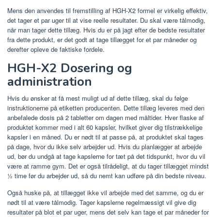
Mens den anvendes til fremstilling af HGH-X2 formel er virkelig effektiv,
det tager et par uger til at vise reelle resultater. Du skal være tålmodig,
når man tager dette tillæg. Hvis du er på jagt efter de bedste resultater
fra dette produkt, er det godt at tage tillægget for et par måneder og
derefter opleve de faktiske fordele.
HGH-X2 Dosering og
administration
Hvis du ønsker at få mest muligt ud af dette tillæg, skal du følge
instruktionerne på etiketten producenten. Dette tillæg leveres med den
anbefalede dosis på 2 tabletter om dagen med måltider. Hver flaske af
produktet kommer med i alt 60 kapsler, hvilket giver dig tilstrækkelige
kapsler i en måned. Du er nødt til at passe på, at produktet skal tages
på dage, hvor du ikke selv arbejder ud. Hvis du planlægger at arbejde
ud, bør du undgå at tage kapslerne for tæt på det tidspunkt, hvor du vil
være at ramme gym. Det er også tilrådeligt, at du tager tillægget mindst
½ time før du arbejder ud, så du nemt kan udføre på din bedste niveau.
Også huske på, at tillægget ikke vil arbejde med det samme, og du er
nødt til at være tålmodig. Tager kapslerne regelmæssigt vil give dig
resultater på blot et par uger, mens det selv kan tage et par måneder for