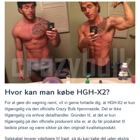
Hvor kan man købe HGH-X2?
For at gøre din søgning nemt, vil vi gerne fortælle dig, at HGH-X2 er kun
tilgængelig via den officielle Crazy Bulk hjemmeside. Det er ikke
tilgængelig via enhver detailhandler. Grunden til, at det er kun
tilgængelig på den officielle producent site er, at du får produktet til
bedste priser og være sikker på den originalt kvalitetsprodukt.
Selskabet leverer yderligere fri fragt, så du kan købe det uden ekstra