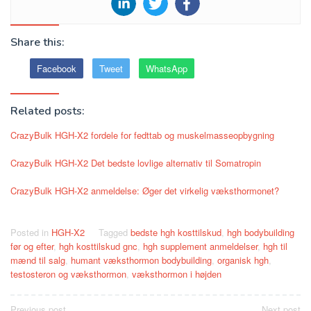
Share this:
Facebook
Tweet
WhatsApp
Related posts:
CrazyBulk HGH-X2 fordele for fedttab og muskelmasseopbygning
CrazyBulk HGH-X2 Det bedste lovlige alternativ til Somatropin
CrazyBulk HGH-X2 anmeldelse: Øger det virkelig væksthormonet?
Posted in
HGH-X2
Tagged
bedste hgh kosttilskud
,
hgh bodybuilding
før og efter
,
hgh kosttilskud gnc
,
hgh supplement anmeldelser
,
hgh til
mænd til salg
,
humant væksthormon bodybuilding
,
organisk hgh
,
testosteron og væksthormon
,
væksthormon i højden
Previous post
Next post