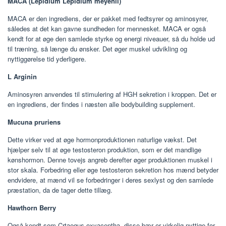
MACA (Lepidium Lepidium meyenii)
MACA er den ingrediens, der er pakket med fedtsyrer og aminosyrer,
således at det kan gavne sundheden for mennesket. MACA er også
kendt for at øge den samlede styrke og energi niveauer, så du holde ud
til træning, så længe du ønsker. Det øger muskel udvikling og
nyttiggørelse tid yderligere.
L Arginin
Aminosyren anvendes til stimulering af HGH sekretion i kroppen. Det er
en ingrediens, der findes i næsten alle bodybuilding supplement.
Mucuna pruriens
Dette virker ved at øge hormonproduktionen naturlige vækst. Det
hjælper selv til at øge testosteron produktion, som er det mandlige
kønshormon. Denne tovejs angreb derefter øger produktionen muskel i
stor skala. Forbedring eller øge testosteron sekretion hos mænd betyder
endvidere, at mænd vil se forbedringer i deres sexlyst og den samlede
præstation, da de tager dette tillæg.
Hawthorn Berry
Også kendt som Crtaegus oxyacentha, disse bær er virkelig nyttige for