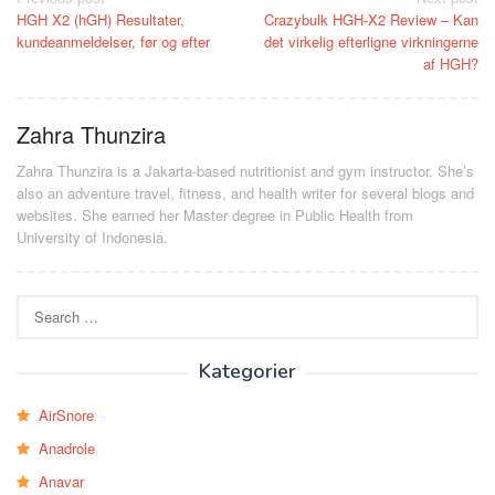
Post
HGH X2 (hGH) Resultater,
Crazybulk HGH-X2 Review – Kan
navigation
kundeanmeldelser, før og efter
det virkelig efterligne virkningerne
af HGH?
Zahra Thunzira
Zahra Thunzira is a Jakarta-based nutritionist and gym instructor. She’s
also an adventure travel, fitness, and health writer for several blogs and
websites. She earned her Master degree in Public Health from
University of Indonesia.
Search
for:
Kategorier
AirSnore
Anadrole
Anavar