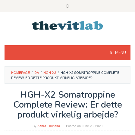
Skip
to
content
MENU
HOMEPAGE
/
DA
/
HGH-X2
/
HGH-X2 SOMATROPPINE COMPLETE
REVIEW: ER DETTE PRODUKT VIRKELIG ARBEJDE?
HGH-X2 Somatroppine
Complete Review: Er dette
produkt virkelig arbejde?
By
Zahra Thunzira
Posted on
June 28, 2020