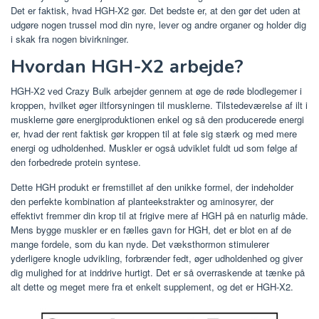
Det er faktisk, hvad HGH-X2 gør. Det bedste er, at den gør det uden at
udgøre nogen trussel mod din nyre, lever og andre organer og holder dig
i skak fra nogen bivirkninger.
Hvordan HGH-X2 arbejde?
HGH-X2 ved Crazy Bulk arbejder gennem at øge de røde blodlegemer i
kroppen, hvilket øger iltforsyningen til musklerne. Tilstedeværelse af ilt i
musklerne gøre energiproduktionen enkel og så den producerede energi
er, hvad der rent faktisk gør kroppen til at føle sig stærk og med mere
energi og udholdenhed. Muskler er også udviklet fuldt ud som følge af
den forbedrede protein syntese.
Dette HGH produkt er fremstillet af den unikke formel, der indeholder
den perfekte kombination af planteekstrakter og aminosyrer, der
effektivt fremmer din krop til at frigive mere af HGH på en naturlig måde.
Mens bygge muskler er en fælles gavn for HGH, det er blot en af ​​de
mange fordele, som du kan nyde. Det væksthormon stimulerer
yderligere knogle udvikling, forbrænder fedt, øger udholdenhed og giver
dig mulighed for at inddrive hurtigt. Det er så overraskende at tænke på
alt dette og meget mere fra et enkelt supplement, og det er HGH-X2.