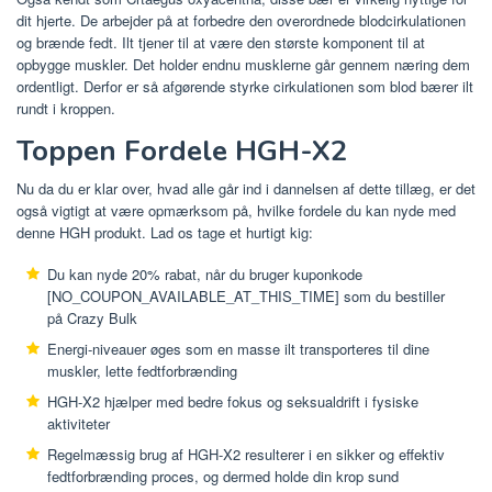
dit hjerte. De arbejder på at forbedre den overordnede blodcirkulationen
og brænde fedt. Ilt tjener til at være den største komponent til at
opbygge muskler. Det holder endnu musklerne går gennem næring dem
ordentligt. Derfor er så afgørende styrke cirkulationen som blod bærer ilt
rundt i kroppen.
Toppen Fordele HGH-X2
Nu da du er klar over, hvad alle går ind i dannelsen af ​​dette tillæg, er det
også vigtigt at være opmærksom på, hvilke fordele du kan nyde med
denne HGH produkt. Lad os tage et hurtigt kig:
Du kan nyde 20% rabat, når du bruger kuponkode
[NO_COUPON_AVAILABLE_AT_THIS_TIME] som du bestiller
på Crazy Bulk
Energi-niveauer øges som en masse ilt transporteres til dine
muskler, lette fedtforbrænding
HGH-X2 hjælper med bedre fokus og seksualdrift i fysiske
aktiviteter
Regelmæssig brug af HGH-X2 resulterer i en sikker og effektiv
fedtforbrænding proces, og dermed holde din krop sund