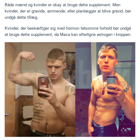
Både mænd og kvinder er okay at bruge dette supplement. Men
kvinder, der er gravide, ammende, eller planlægger at blive gravid, bør
undgå dette tillæg.
Kvinder, der beskæftiger sig med hormon følsomme forhold bør undgå
at bruge dette supplement, da Maca kan efterligne østrogen i kroppen.