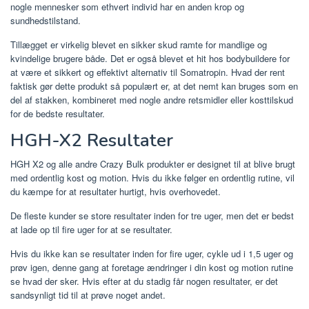
nogle mennesker som ethvert individ har en anden krop og
sundhedstilstand.
Tillægget er virkelig blevet en sikker skud ramte for mandlige og
kvindelige brugere både. Det er også blevet et hit hos bodybuildere for
at være et sikkert og effektivt alternativ til Somatropin. Hvad der rent
faktisk gør dette produkt så populært er, at det nemt kan bruges som en
del af stakken, kombineret med nogle andre retsmidler eller kosttilskud
for de bedste resultater.
HGH-X2 Resultater
HGH X2 og alle andre Crazy Bulk produkter er designet til at blive brugt
med ordentlig kost og motion. Hvis du ikke følger en ordentlig rutine, vil
du kæmpe for at resultater hurtigt, hvis overhovedet.
De fleste kunder se store resultater inden for tre uger, men det er bedst
at lade op til fire uger for at se resultater.
Hvis du ikke kan se resultater inden for fire uger, cykle ud i 1,5 uger og
prøv igen, denne gang at foretage ændringer i din kost og motion rutine
se hvad der sker. Hvis efter at du stadig får nogen resultater, er det
sandsynligt tid til at prøve noget andet.