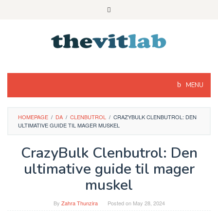
Skip
to
content
MENU
HOMEPAGE
/
DA
/
CLENBUTROL
/
CRAZYBULK CLENBUTROL: DEN
ULTIMATIVE GUIDE TIL MAGER MUSKEL
CrazyBulk Clenbutrol: Den
ultimative guide til mager
muskel
By
Zahra Thunzira
Posted on
May 28, 2024