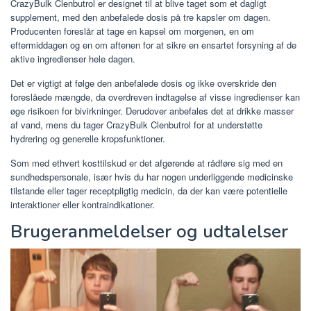
CrazyBulk Clenbutrol er designet til at blive taget som et dagligt
supplement, med den anbefalede dosis på tre kapsler om dagen.
Producenten foreslår at tage en kapsel om morgenen, en om
eftermiddagen og en om aftenen for at sikre en ensartet forsyning af de
aktive ingredienser hele dagen.
Det er vigtigt at følge den anbefalede dosis og ikke overskride den
foreslåede mængde, da overdreven indtagelse af visse ingredienser kan
øge risikoen for bivirkninger. Derudover anbefales det at drikke masser
af vand, mens du tager CrazyBulk Clenbutrol for at understøtte
hydrering og generelle kropsfunktioner.
Som med ethvert kosttilskud er det afgørende at rådføre sig med en
sundhedspersonale, især hvis du har nogen underliggende medicinske
tilstande eller tager receptpligtig medicin, da der kan være potentielle
interaktioner eller kontraindikationer.
Brugeranmeldelser og udtalelser