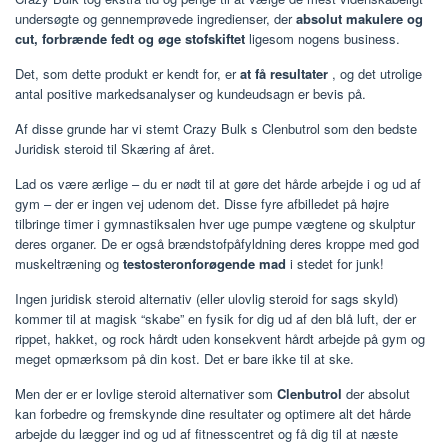
undersøgte og gennemprøvede ingredienser, der
absolut makulere og
cut, forbrænde fedt og øge stofskiftet
ligesom nogens business.
Det, som dette produkt er kendt for, er
at få resultater
, og det utrolige
antal positive markedsanalyser og kundeudsagn er bevis på.
Af disse grunde har vi stemt Crazy Bulk s Clenbutrol som den bedste
Juridisk steroid til Skæring af året.
Lad os være ærlige – du er nødt til at gøre det hårde arbejde i og ud af
gym – der er ingen vej udenom det. Disse fyre afbilledet på højre
tilbringe timer i gymnastiksalen hver uge pumpe vægtene og skulptur
deres organer. De er også brændstofpåfyldning deres kroppe med god
muskeltræning og
testosteronforøgende mad
i stedet for junk!
Ingen juridisk steroid alternativ (eller ulovlig steroid for sags skyld)
kommer til at magisk “skabe” en fysik for dig ud af den blå luft, der er
rippet, hakket, og rock hårdt uden konsekvent hårdt arbejde på gym og
meget opmærksom på din kost. Det er bare ikke til at ske.
Men der er er lovlige steroid alternativer som
Clenbutrol
der absolut
kan forbedre og fremskynde dine resultater og optimere alt det hårde
arbejde du lægger ind og ud af fitnesscentret og få dig til at næste