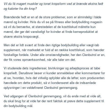
Vil du få magert muskler og tonet kropsform ved at brænde ekstra fedt
og kalorier fra din krop?
Brændende fedt er en af ​​de store problemer, som er almindelig i både
mænd og kvinder. Hvis du vil se på fitness eller bodybuilding magasin
så vil du bemærke, at størstedelen af ​​de kosttilskud målrette kun
mænd, der gør det vanskeligt for kvinder at finde kerneproduktet at
skære ekstra kropsvægt.
Men det er lidt svært at finde den rigtige bodybuilding eller vægt-tab
supplement, når markedet er fuld af en række kosttilskud, som hævder
forskellige fordele. Under alle omstændigheder, her den Clenbutrol er en,
der fik vores opmærksomhed, når alle taler om det.
Vi studerede dets ingredienser, bivirkninger og arbejdsproces at tabe
kropsfedt. Derudover læser vi kunder anmeldelser eller kommentarer for
at se, hvordan, hvis det virkelig opfylder alle de løfter, som producenten
hævdede om dette produkt, så vi kondenseret alle de indsamlede
oplysninger i en veldefineret Clenbutrol gennemgang.
Ved udgangen af ​​Clenbutrol gennemgang, vil du ende med at vide alt,
du skal brug for at vide før der rent faktisk at prøve dette supplement til
din bodybuilding mål.