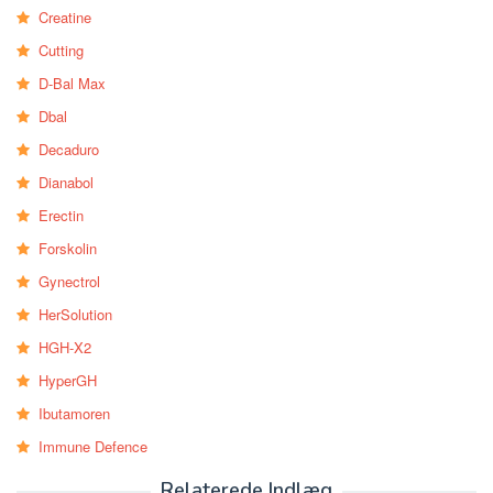
Creatine
Cutting
D-Bal Max
Dbal
Decaduro
Dianabol
Erectin
Forskolin
Gynectrol
HerSolution
HGH-X2
HyperGH
Ibutamoren
Immune Defence
Relaterede Indlæg