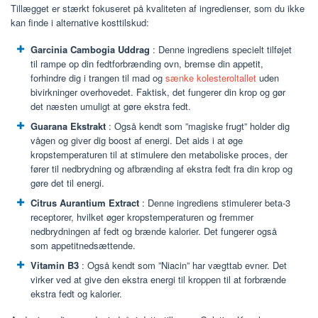
Tillægget er stærkt fokuseret på kvaliteten af ​​ingredienser, som du ikke
kan finde i alternative kosttilskud:
Garcinia Cambogia Uddrag
: Denne ingrediens specielt tilføjet
til rampe op din fedtforbrænding ovn, bremse din appetit,
forhindre dig i trangen til mad og
sænke kolesteroltallet
uden
bivirkninger overhovedet. Faktisk, det fungerer din krop og gør
det næsten umuligt at gøre ekstra fedt.
Guarana Ekstrakt
: Også kendt som ”magiske frugt” holder dig
vågen og giver dig boost af energi. Det aids i at øge
kropstemperaturen til at stimulere den metaboliske proces, der
fører til nedbrydning og afbrænding af ekstra fedt fra din krop og
gøre det til energi.
Citrus Aurantium Extract
: Denne ingrediens stimulerer beta-3
receptorer, hvilket øger kropstemperaturen og fremmer
nedbrydningen af fedt og brænde kalorier. Det fungerer også
som appetitnedsættende.
Vitamin B3
: Også kendt som ”Niacin” har vægttab evner. Det
virker ved at give den ekstra energi til kroppen til at forbrænde
ekstra fedt og kalorier.