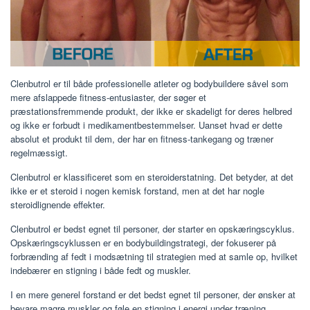
Clenbutrol er til både professionelle atleter og bodybuildere såvel som
mere afslappede fitness-entusiaster, der søger et
præstationsfremmende produkt, der ikke er skadeligt for deres helbred
og ikke er forbudt i medikamentbestemmelser. Uanset hvad er dette
absolut et produkt til dem, der har en fitness-tankegang og træner
regelmæssigt.
Clenbutrol er klassificeret som en steroiderstatning. Det betyder, at det
ikke er et steroid i nogen kemisk forstand, men at det har nogle
steroidlignende effekter.
Clenbutrol er bedst egnet til personer, der starter en opskæringscyklus.
Opskæringscyklussen er en bodybuildingstrategi, der fokuserer på
forbrænding af fedt i modsætning til strategien med at samle op, hvilket
indebærer en stigning i både fedt og muskler.
I en mere generel forstand er det bedst egnet til personer, der ønsker at
bevare magre muskler og føle en stigning i energi under træning.