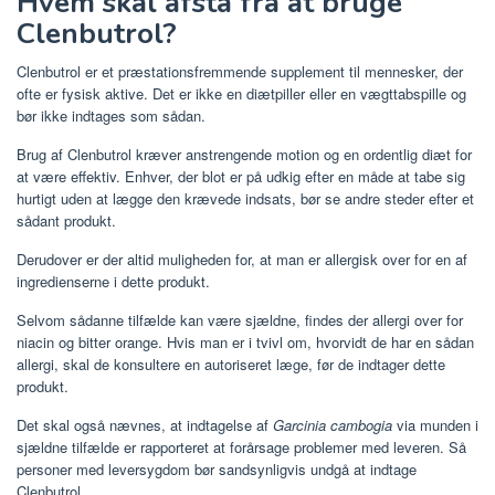
Hvem skal afstå fra at bruge
Clenbutrol?
Clenbutrol er et præstationsfremmende supplement til mennesker, der
ofte er fysisk aktive. Det er ikke en diætpiller eller en vægttabspille og
bør ikke indtages som sådan.
Brug af Clenbutrol kræver anstrengende motion og en ordentlig diæt for
at være effektiv. Enhver, der blot er på udkig efter en måde at tabe sig
hurtigt uden at lægge den krævede indsats, bør se andre steder efter et
sådant produkt.
Derudover er der altid muligheden for, at man er allergisk over for en af ​​
ingredienserne i dette produkt.
Selvom sådanne tilfælde kan være sjældne, findes der allergi over for
niacin og bitter orange. Hvis man er i tvivl om, hvorvidt de har en sådan
allergi, skal de konsultere en autoriseret læge, før de indtager dette
produkt.
Det skal også nævnes, at indtagelse af
Garcinia cambogia
via munden i
sjældne tilfælde er rapporteret at forårsage problemer med leveren. Så
personer med leversygdom bør sandsynligvis undgå at indtage
Clenbutrol.