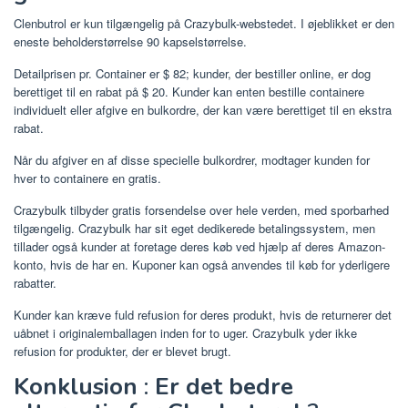
Clenbutrol er kun tilgængelig på Crazybulk-webstedet. I øjeblikket er den
eneste beholderstørrelse 90 kapselstørrelse.
Detailprisen pr. Container er $ 82; kunder, der bestiller online, er dog
berettiget til en rabat på $ 20. Kunder kan enten bestille containere
individuelt eller afgive en bulkordre, der kan være berettiget til en ekstra
rabat.
Når du afgiver en af ​​disse specielle bulkordrer, modtager kunden for
hver to containere en gratis.
Crazybulk tilbyder gratis forsendelse over hele verden, med sporbarhed
tilgængelig. Crazybulk har sit eget dedikerede betalingssystem, men
tillader også kunder at foretage deres køb ved hjælp af deres Amazon-
konto, hvis de har en. Kuponer kan også anvendes til køb for yderligere
rabatter.
Kunder kan kræve fuld refusion for deres produkt, hvis de returnerer det
uåbnet i originalemballagen inden for to uger. Crazybulk yder ikke
refusion for produkter, der er blevet brugt.
Konklusion
:
Er det bedre