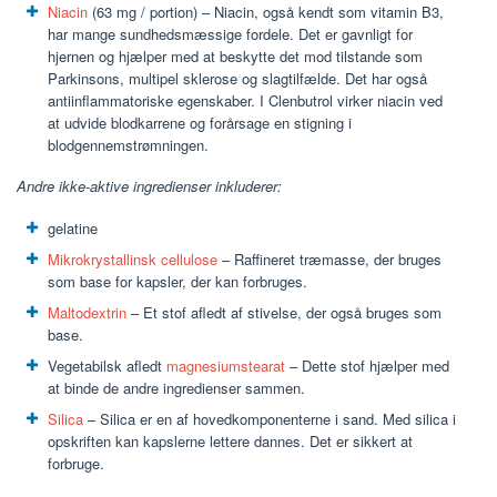
Niacin
(63 mg / portion) – Niacin, også kendt som vitamin B3,
har mange sundhedsmæssige fordele. Det er gavnligt for
hjernen og hjælper med at beskytte det mod tilstande som
Parkinsons, multipel sklerose og slagtilfælde. Det har også
antiinflammatoriske egenskaber. I Clenbutrol virker niacin ved
at udvide blodkarrene og forårsage en stigning i
blodgennemstrømningen.
Andre ikke-aktive ingredienser inkluderer:
gelatine
Mikrokrystallinsk cellulose
– Raffineret træmasse, der bruges
som base for kapsler, der kan forbruges.
Maltodextrin
– Et stof afledt af stivelse, der også bruges som
base.
Vegetabilsk afledt
magnesiumstearat
– Dette stof hjælper med
at binde de andre ingredienser sammen.
Silica
– Silica er en af ​​hovedkomponenterne i sand. Med silica i
opskriften kan kapslerne lettere dannes. Det er sikkert at
forbruge.