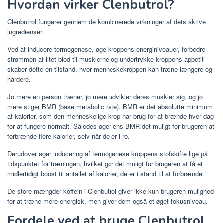
Hvordan virker Clenbutrol?
Clenbutrol fungerer gennem de kombinerede virkninger af dets aktive
ingredienser.
Ved at inducere termogenese, øge kroppens energiniveauer, forbedre
strømmen af ​​iltet blod til musklerne og undertrykke kroppens appetit
skaber dette en tilstand, hvor menneskekroppen kan træne længere og
hårdere.
Jo mere en person træner, jo mere udvikler deres muskler sig, og jo
mere stiger BMR (base metabolic rate). BMR er det absolutte minimum
af kalorier, som den menneskelige krop har brug for at brænde hver dag
for at fungere normalt. Således øger ens BMR det muligt for brugeren at
forbrænde flere kalorier, selv når de er i ro.
Derudover øger inducering af termogenese kroppens stofskifte lige på
tidspunktet for træningen, hvilket gør det muligt for brugeren at få et
midlertidigt boost til antallet af kalorier, de er i stand til at forbrænde.
De store mængder koffein i Clenbutrol giver ikke kun brugeren mulighed
for at træne mere energisk, men giver dem også et øget fokusniveau.
Fordele ved at bruge Clenbutrol