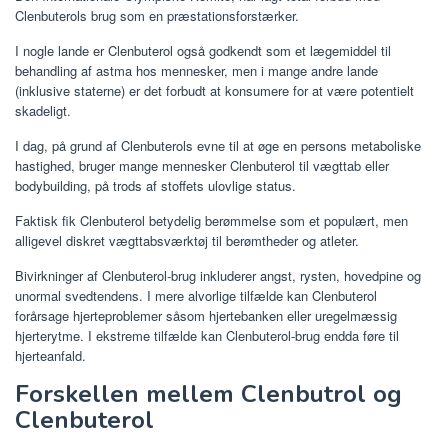
Clenbuterols brug som en præstationsforstærker.
I nogle lande er Clenbuterol også godkendt som et lægemiddel til
behandling af astma hos mennesker, men i mange andre lande
(inklusive staterne) er det forbudt at konsumere for at være potentielt
skadeligt.
I dag, på grund af Clenbuterols evne til at øge en persons metaboliske
hastighed, bruger mange mennesker Clenbuterol til vægttab eller
bodybuilding, på trods af stoffets ulovlige status.
Faktisk fik Clenbuterol betydelig berømmelse som et populært, men
alligevel diskret vægttabsværktøj til berømtheder og atleter.
Bivirkninger af Clenbuterol-brug inkluderer angst, rysten, hovedpine og
unormal svedtendens. I mere alvorlige tilfælde kan Clenbuterol
forårsage hjerteproblemer såsom hjertebanken eller uregelmæssig
hjerterytme. I ekstreme tilfælde kan Clenbuterol-brug endda føre til
hjerteanfald.
Forskellen mellem Clenbutrol og
Clenbuterol