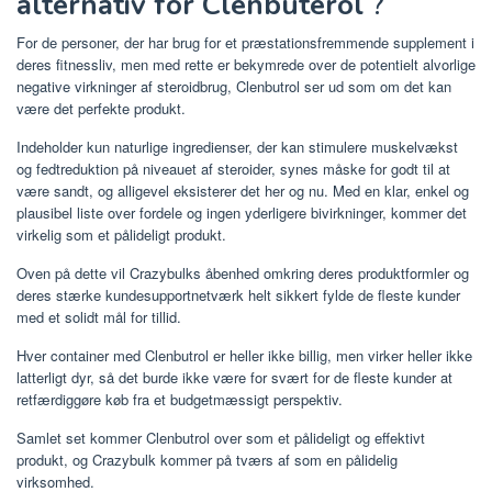
alternativ for Clenbuterol
?
For de personer, der har brug for et præstationsfremmende supplement i
deres fitnessliv, men med rette er bekymrede over de potentielt alvorlige
negative virkninger af steroidbrug, Clenbutrol ser ud som om det kan
være det perfekte produkt.
Indeholder kun naturlige ingredienser, der kan stimulere muskelvækst
og fedtreduktion på niveauet af steroider, synes måske for godt til at
være sandt, og alligevel eksisterer det her og nu. Med en klar, enkel og
plausibel liste over fordele og ingen yderligere bivirkninger, kommer det
virkelig som et pålideligt produkt.
Oven på dette vil Crazybulks åbenhed omkring deres produktformler og
deres stærke kundesupportnetværk helt sikkert fylde de fleste kunder
med et solidt mål for tillid.
Hver container med Clenbutrol er heller ikke billig, men virker heller ikke
latterligt dyr, så det burde ikke være for svært for de fleste kunder at
retfærdiggøre køb fra et budgetmæssigt perspektiv.
Samlet set kommer Clenbutrol over som et pålideligt og effektivt
produkt, og Crazybulk kommer på tværs af som en pålidelig
virksomhed.