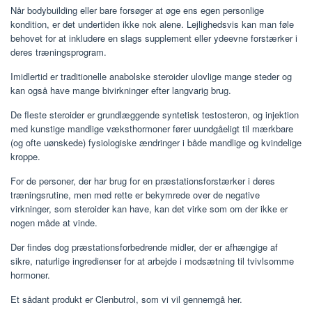
Når bodybuilding eller bare forsøger at øge ens egen personlige
kondition, er det undertiden ikke nok alene. Lejlighedsvis kan man føle
behovet for at inkludere en slags supplement eller ydeevne forstærker i
deres træningsprogram.
Imidlertid er traditionelle anabolske steroider ulovlige mange steder og
kan også have mange bivirkninger efter langvarig brug.
De fleste steroider er grundlæggende syntetisk testosteron, og injektion
med kunstige mandlige væksthormoner fører uundgåeligt til mærkbare
(og ofte uønskede) fysiologiske ændringer i både mandlige og kvindelige
kroppe.
For de personer, der har brug for en præstationsforstærker i deres
træningsrutine, men med rette er bekymrede over de negative
virkninger, som steroider kan have, kan det virke som om der ikke er
nogen måde at vinde.
Der findes dog præstationsforbedrende midler, der er afhængige af
sikre, naturlige ingredienser for at arbejde i modsætning til tvivlsomme
hormoner.
Et sådant produkt er Clenbutrol, som vi vil gennemgå her.