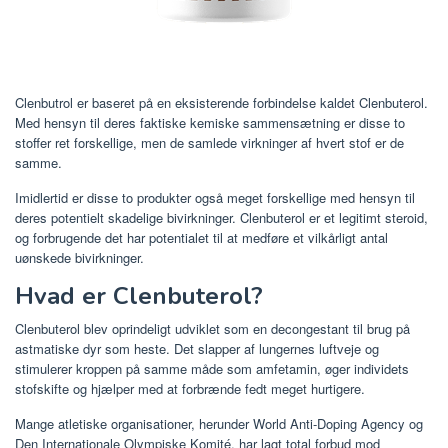
Clenbutrol er baseret på en eksisterende forbindelse kaldet Clenbuterol.
Med hensyn til deres faktiske kemiske sammensætning er disse to
stoffer ret forskellige, men de samlede virkninger af hvert stof er de
samme.
Imidlertid er disse to produkter også meget forskellige med hensyn til
deres potentielt skadelige bivirkninger. Clenbuterol er et legitimt steroid,
og forbrugende det har potentialet til at medføre et vilkårligt antal
uønskede bivirkninger.
Hvad er Clenbuterol?
Clenbuterol blev oprindeligt udviklet som en decongestant til brug på
astmatiske dyr som heste. Det slapper af lungernes luftveje og
stimulerer kroppen på samme måde som amfetamin, øger individets
stofskifte og hjælper med at forbrænde fedt meget hurtigere.
Mange atletiske organisationer, herunder World Anti-Doping Agency og
Den Internationale Olympiske Komité, har lagt total forbud mod