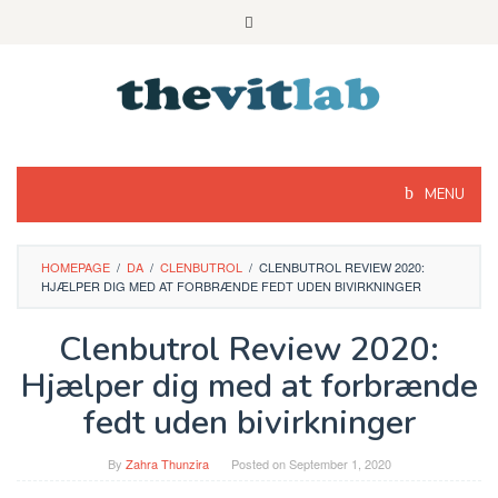
Skip
to
content
MENU
HOMEPAGE
/
DA
/
CLENBUTROL
/
CLENBUTROL REVIEW 2020:
HJÆLPER DIG MED AT FORBRÆNDE FEDT UDEN BIVIRKNINGER
Clenbutrol Review 2020:
Hjælper dig med at forbrænde
fedt uden bivirkninger
By
Zahra Thunzira
Posted on
September 1, 2020