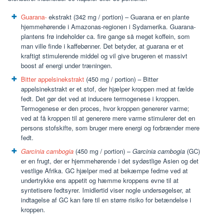
Guarana-
ekstrakt (342 mg / portion) – Guarana er en plante
hjemmehørende i Amazonas-regionen i Sydamerika. Guarana-
plantens frø indeholder ca. fire gange så meget koffein, som
man ville finde i kaffebønner. Det betyder, at guarana er et
kraftigt stimulerende middel og vil give brugeren et massivt
boost af energi under træningen.
Bitter appelsinekstrakt
(450 mg / portion) – Bitter
appelsinekstrakt er et stof, der hjælper kroppen med at fælde
fedt. Det gør det ved at inducere termogenese i kroppen.
Termogenese er den proces, hvor kroppen genererer varme;
ved at få kroppen til at generere mere varme stimulerer det en
persons stofskifte, som bruger mere energi og forbrænder mere
fedt.
Garcinia cambogia
(450 mg / portion) –
Garcinia cambogia
(GC)
er en frugt, der er hjemmehørende i det sydøstlige Asien og det
vestlige Afrika. GC hjælper med at bekæmpe fedme ved at
undertrykke ens appetit og hæmme kroppens evne til at
syntetisere fedtsyrer. Imidlertid viser nogle undersøgelser, at
indtagelse af GC kan føre til en større risiko for betændelse i
kroppen.