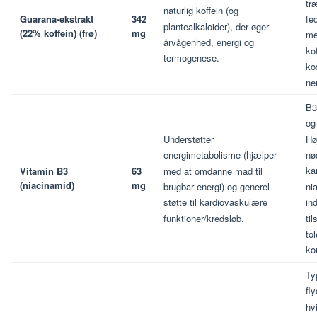
tr
naturlig koffein (og
Guarana-ekstrakt
342
fe
plantealkaloider), der øger
(22% koffein) (frø)
mg
me
årvågenhed, energi og
ko
termogenese.
ko
ne
B3
og
Hø
Understøtter
nø
energimetabolisme (hjælper
ka
Vitamin B3
63
med at omdanne mad til
(niacinamid)
mg
ni
brugbar energi) og generel
in
støtte til kardiovaskulære
ti
funktioner/kredsløb.
to
ko
Ty
fl
hv