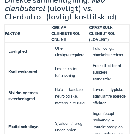
Direkte sammenligning:
køb
clenbuterol
(ulovligt) vs.
Clenbutrol (lovligt kosttilskud)
KØB AF
CRAZYBULK
CLENBUTEROL
CLENBUTROL
FAKTOR
ONLINE
(LOVLIGT)
Ofte
Fuldt lovligt,
Lovlighed
ulovligt/ureguleret
håndkøbsmedicin
Fremstillet for at
Lav risiko for
Kvalitetskontrol
supplere
forfalskning
standarder
Høje — kardiale,
Lavere — typiske
Bivirkningernes
neurologiske,
stimulantrelaterede
sværhedsgrad
metaboliske risici
effekter
Ingen recept
nødvendig –
Sjælden til brug
Medicinsk tilsyn
kontakt stadig en
under jorden
læge, hvis du har