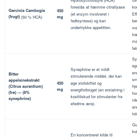
Hydroxycitronsyre (HCA)
fo
foreslås at hæmme citratlyase
ko
Garcinia Cambogia
450
(et enzym involveret i
Ef
(frugt)
mg
(50 % HCA)
fedtsyntese) og kan
be
undertrykke appetitten.
me
tr
ma
fø
Sy
eg
Synephrine er et mildt
en
Bitter
stimulerende middel, der kan
sm
appelsinekstrakt
450
øge stofskiftet og
(Citrus aurantium)
hj
mg
energiforbruget (en erstatning i
(frø) — (6%
ho
kosttilskud for stimulanter fra
synephrine)
nå
efedrins æra).
an
to
Gu
ko
En koncentreret kilde til