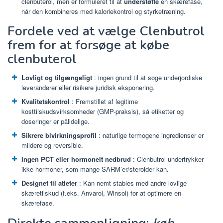
clenbuterol, men er formuleret til at
understøtte
en skærefase,
når den kombineres med kaloriekontrol og styrketræning.
Fordele ved at vælge Clenbutrol
frem for at forsøge at købe
clenbuterol
Lovligt og tilgængeligt
: ​​ingen grund til at søge underjordiske
leverandører eller risikere juridisk eksponering.
Kvalitetskontrol
: Fremstillet af legitime
kosttilskudsvirksomheder (GMP-praksis), så etiketter og
doseringer er pålidelige.
Sikrere bivirkningsprofil
: naturlige termogene ingredienser er
mildere og reversible.
Ingen PCT eller hormonelt nedbrud
: Clenbutrol undertrykker
ikke hormoner, som mange SARM’er/steroider kan.
Designet til atleter
: Kan nemt stables med andre lovlige
skæretilskud (f.eks. Anvarol, Winsol) for at optimere en
skærefase.