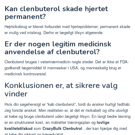
Kan clenbuterol skade hjertet
permanent?
Højrisikobrug er blevet forbundet med hjerteproblemer; permanent skade
er mulig ved misbrug. Derfor er lægeligt tilsyn afgørende.
Er der nogen legitim medicinsk
anvendelse af clenbuterol?
Clenbuterol bruges i veterinærmedicin nogle steder. Det er ikke et FDA-
godkendt lægemiddel til mennesker i USA, og menneskelig brug er
medicinsk kontroversiel.
Konklusionen er, at sikrere valg
vinder
Hvis din søgehensigt er “køb clenbuterol”, fordi du ønsker hurtigt fedttab:
Jeg forstår ønsket. Men realiteten er, at det er risikabelt og ofte ulovligt
at købe og bruge clenbuterol uden lægeligt tilsyn. En langt bedre løsning
er en struktureret kost, en målrettet træningsplan og
lovlige
kvalitetstilskud
som
CrazyBulk Clenbutrol
, der kan hjælpe dig med
at tabe dig sikkert og bæredygtigt.