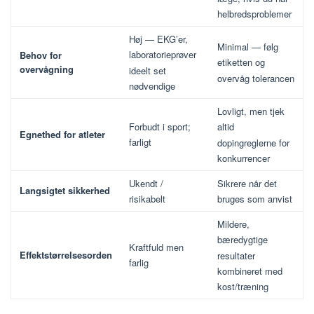
helbredsproblemer
Høj — EKG’er,
Minimal — følg
laboratorieprøver
Behov for
etiketten og
overvågning
ideelt set
overvåg tolerancen
nødvendige
Lovligt, men tjek
Forbudt i sport;
altid
Egnethed for atleter
farligt
dopingreglerne for
konkurrencer
Ukendt /
Sikrere når det
Langsigtet sikkerhed
risikabelt
bruges som anvist
Mildere,
bæredygtige
Kraftfuld men
Effektstørrelsesorden
resultater
farlig
kombineret med
kost/træning