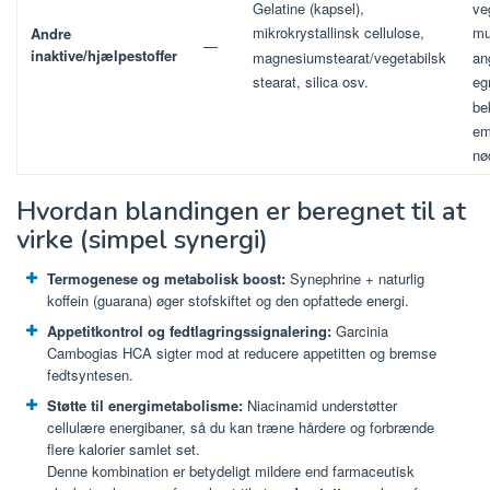
Gelatine (kapsel),
ve
mikrokrystallinsk cellulose,
mu
Andre
—
inaktive/hjælpestoffer
magnesiumstearat/vegetabilsk
an
stearat, silica osv.
eg
be
em
nø
Hvordan blandingen er beregnet til at
virke (simpel synergi)
Termogenese og metabolisk boost:
Synephrine + naturlig
koffein (guarana) øger stofskiftet og den opfattede energi.
Appetitkontrol og fedtlagringssignalering:
Garcinia
Cambogias HCA sigter mod at reducere appetitten og bremse
fedtsyntesen.
Støtte til energimetabolisme:
Niacinamid understøtter
cellulære energibaner, så du kan træne hårdere og forbrænde
flere kalorier samlet set.
Denne kombination er betydeligt mildere end farmaceutisk