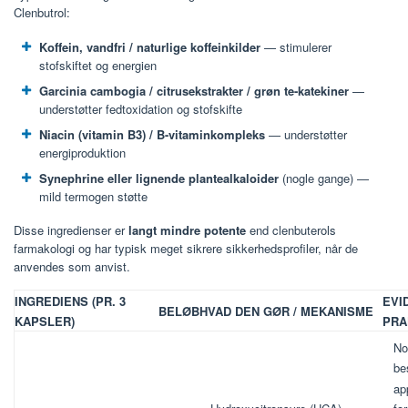
Clenbutrol:
Koffein, vandfri / naturlige koffeinkilder
— stimulerer
stofskiftet og energien
Garcinia cambogia / citrusekstrakter / grøn te-katekiner
—
understøtter fedtoxidation og stofskifte
Niacin (vitamin B3) / B-vitaminkompleks
— understøtter
energiproduktion
Synephrine eller lignende plantealkaloider
(nogle gange) —
mild termogen støtte
Disse ingredienser er
langt mindre potente
end clenbuterols
farmakologi og har typisk meget sikrere sikkerhedsprofiler, når de
anvendes som anvist.
INGREDIENS (PR. 3
EVI
BELØB
HVAD DEN GØR / MEKANISME
KAPSLER)
PRA
No
be
ap