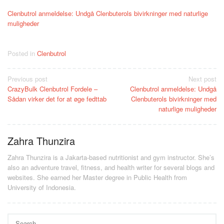
Clenbutrol anmeldelse: Undgå Clenbuterols bivirkninger med naturlige
muligheder
Posted in
Clenbutrol
Post
Previous post
Next post
CrazyBulk Clenbutrol Fordele –
Clenbutrol anmeldelse: Undgå
navigation
Sådan virker det for at øge fedttab
Clenbuterols bivirkninger med
naturlige muligheder
Zahra Thunzira
Zahra Thunzira is a Jakarta-based nutritionist and gym instructor. She’s
also an adventure travel, fitness, and health writer for several blogs and
websites. She earned her Master degree in Public Health from
University of Indonesia.
Search