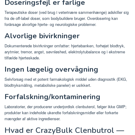
Doseringsfejl er farlige
Terapeutiske doser (ved brug i veterinære sammenhænge) adskiller sig
fra de off-label doser, som bodybuildere bruger. Overdosering kan
forårsage alvorlige hjerte- og neurologiske problemer.
Alvorlige bivirkninger
Dokumenterede bivirkninger omfatter: hjertebanken, forhøjet blodtryk,
arytmier, tremor, angst, søvnløshed, elektrolytubalance og i ekstreme
tilfælde hjerteskade.
Ingen lægelig overvågning
Selvforsøg med et potent farmakologisk middel uden diagnostik (EKG,
blodtryksmåling, metaboliske paneler) er usikkert.
Forfalskning/kontaminering
Laboratorier, der producerer underjordisk clenbuterol, følger ikke GMP;
produkter kan indeholde ukendte forfalskningsmidler eller forkerte
mængder af aktive ingredienser.
Hvad er CrazyBulk Clenbutrol —