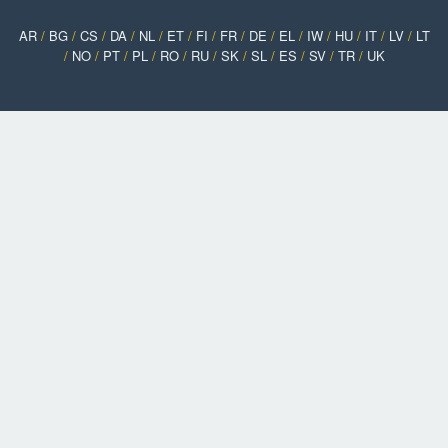
AR
/
BG
/
CS
/
DA
/
NL
/
ET
/
FI
/
FR
/
DE
/
EL
/
IW
/
HU
/
IT
/
LV
/
LT
/
NO
/
PT
/
PL
/
RO
/
RU
/
SK
/
SL
/
ES
/
SV
/
TR
/
UK