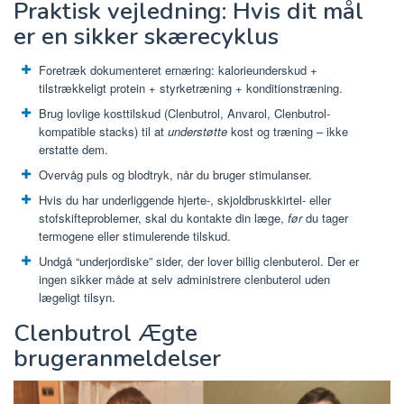
Praktisk vejledning: Hvis dit mål
er en sikker skærecyklus
Foretræk dokumenteret ernæring: kalorieunderskud +
tilstrækkeligt protein + styrketræning + konditionstræning.
Brug lovlige kosttilskud (Clenbutrol, Anvarol, Clenbutrol-
kompatible stacks) til at
understøtte
kost og træning – ikke
erstatte dem.
Overvåg puls og blodtryk, når du bruger stimulanser.
Hvis du har underliggende hjerte-, skjoldbruskkirtel- eller
stofskifteproblemer, skal du kontakte din læge,
før
du tager
termogene eller stimulerende tilskud.
Undgå “underjordiske” sider, der lover billig clenbuterol. Der er
ingen sikker måde at selv administrere clenbuterol uden
lægeligt tilsyn.
Clenbutrol Ægte
brugeranmeldelser