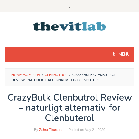
Skip
to
content
MENU
HOMEPAGE
/
DA
/
CLENBUTROL
/
CRAZYBULK CLENBUTROL
REVIEW - NATURLIGT ALTERNATIV FOR CLENBUTEROL
CrazyBulk Clenbutrol Review
– naturligt alternativ for
Clenbuterol
By
Zahra Thunzira
Posted on
May 21, 2020