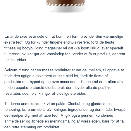
En af de sværeste dele om at komme i form brænder den væmmelige
ekstra fedt. Og for kvinder tingene endnu sværere, fordi de fleste
fitness og bodybuilding magasiner vil dække kosttilskud lavet specielt
til mænd, hvilket gør det vanskeligt for kvinder at få et produkt, der rent
faktisk virker.
Selvom mænd har en masse produkter at vælge imellem, til opgave at
finde den rigtige supplement er ikke altid let, fordi de fleste af
produkterne er hyped op og over-annonceret. Clenbutrol er et alternativ
til den populære steroid clenbuterol, der tilbyder alle de positive
resultater, uden bivirkninger af ulovlige steroider.
Til denne anmeldelse fik vi en pakke Clenbutrol og gjorde vores
forskning, lære om dens bivirkninger, ingredienser og den måde, hvorpå
det hjælper dig med at tabe fedt. Vi gik også gennem kundernes
anmeldelser og åbnede en meningsmåling af vores egen, bare for at få
den rette stemning om produktet.