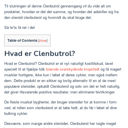
Til slutningen af ​​denne Clenbutrol gennemgang vil du vide alt om
produktet, hvordan er det det samme, og hvordan det adskiller sig fra
den steroid clenbuterol og hvorvidt du skal bruge det.
Så le’ts få ret i det
Table of Contents
[
show
]
Hvad er Clenbutrol?
Hvad er Clenbutrol? Clenbutrol er et nyt naturligt kosttilskud, lavet
specielt til at hjælpe folk
brænde overskydende kropsfedt
og få magert
muskler hurtigere, ikke kun i løbet af deres cykler, men også mellem
dem. Dette produkt er en sikker og lovlig alternativ til en af de mest
populære steroider, opkaldt Clenbuterol og selv om det er helt naturlig,
det giver tilsvarende positive resultater, men eliminerer bivirkninger.
De fleste muskel bygherrer, der bruger steroider for at komme i form
ved, at rollen som clenbuterol er at tabe fedt, at du får i løbet af dine
bulking cykler.
Desværre, som mange andre steroider, Clenbuterol har nogle meget