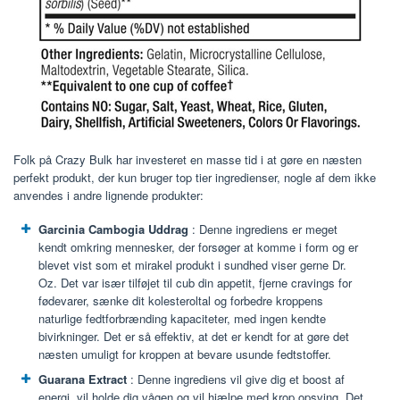
Folk på Crazy Bulk har investeret en masse tid i at gøre en næsten
perfekt produkt, der kun bruger top tier ingredienser, nogle af dem ikke
anvendes i andre lignende produkter:
Garcinia Cambogia Uddrag
: Denne ingrediens er meget
kendt omkring mennesker, der forsøger at komme i form og er
blevet vist som et mirakel produkt i sundhed viser gerne Dr.
Oz. Det var især tilføjet til cub din appetit, fjerne cravings for
fødevarer, sænke dit kolesteroltal og forbedre kroppens
naturlige fedtforbrænding kapaciteter, med ingen kendte
bivirkninger. Det er så effektiv, at det er kendt for at gøre det
næsten umuligt for kroppen at bevare usunde fedtstoffer.
Guarana Extract
: Denne ingrediens vil give dig et boost af
energi, vil holde dig vågen og vil hjælpe med krop opsving. Det