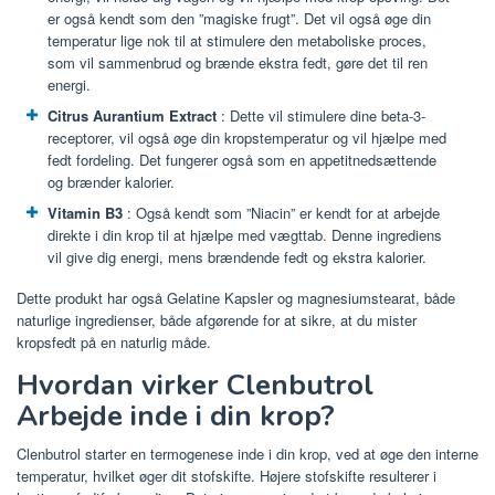
er også kendt som den ”magiske frugt”. Det vil også øge din
temperatur lige nok til at stimulere den metaboliske proces,
som vil sammenbrud og brænde ekstra fedt, gøre det til ren
energi.
Citrus Aurantium Extract
: Dette vil stimulere dine beta-3-
receptorer, vil også øge din kropstemperatur og vil hjælpe med
fedt fordeling. Det fungerer også som en appetitnedsættende
og brænder kalorier.
Vitamin B3
: Også kendt som ”Niacin” er kendt for at arbejde
direkte i din krop til at hjælpe med vægttab. Denne ingrediens
vil give dig energi, mens brændende fedt og ekstra kalorier.
Dette produkt har også Gelatine Kapsler og magnesiumstearat, både
naturlige ingredienser, både afgørende for at sikre, at du mister
kropsfedt på en naturlig måde.
Hvordan virker Clenbutrol
Arbejde inde i din krop?
Clenbutrol starter en termogenese inde i din krop, ved at øge den interne
temperatur, hvilket øger dit stofskifte. Højere stofskifte resulterer i