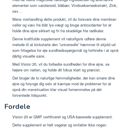
elementer som carotenoid, blåbær, Vindruekerneekstrakt, Zink,
osv ..
Mens mishandling dette produkt, vil du forsvare dine membran
celler og væv fra blåt lys-vægt og bruge antioxidanter for at
holde dine øjne sikkert og fri fra skadelige frie radikaler.
Denne kraftfulde supplement vil naturligvis udføre denne
metode til at kickstarte den ”universelle” hæmmer til skjold ud
som fritagelse for øje sundhedsspørgsmål og forhindre i at opnå
dårlig visuelle sans.
Med Vision 20, vil du forbedre sundheden for dine øjne, se
højere om natten, og holde dit fokus klart og præcist.
Det bruger de to naturlige hemmeligheder, der kan smøre dine
øjne og forynge dig selv at kæmpe mod de problemer for at
opnå din menstruation klar visuel fornemmelse på det
forventede tidspunkt.
Fordele
Vision 20 er GMP certificeret og USA-baserede supplement.
Dette supplement er helt vegetar og omfatter ikke nogen