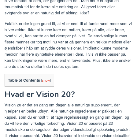
blive forstået af dem, der går igennem det. Men dette er også en
traumatisk tid for de kære alle omkring os. Alligevel taber eller
svigtende syn er en naturlig del af aldring, ikke?
Faktisk er der ingen grund til, at vi er nødt til at fumle rundt mere som vi
bliver ældre. Ikke at kunne køre om natten, kører på alle, eller læse,
hvad vi vil, kan sætte en hel dæmper på livet. De sædvanlige kursus
fleste mennesker tog indtil nu var at gå gennem en række medicin eller
øjendråber i håb om at rydde deres visioner. Imidlertid kunne moderne
medicin har flere syntetiske elementer i dem. Hvis vi ikke passer på,
kan bivirkningerne være mere, end vi forventede. Plus, ikke alle ønsker
alle de stærke stoffer inde i deres system.
Table of Contents
[
show
]
Hvad er Vision 20?
Vision 20 er det en gang om dagen alle naturlige supplement, der
hjælper i en bedre udsyn. Alle naturlige ingredienser er pakket i en
kapsel, som du er nødt til at tage regelmæssigt en gang om dagen, og
du vil føle den virkelige forbedring. Vision 20 er baseret på 23
medicinske undersøgelser, der udgør videnskabeligt opbakning produkt
til vision spørgsmål. Vision 20 hævder at indeholde en vision detoxifier