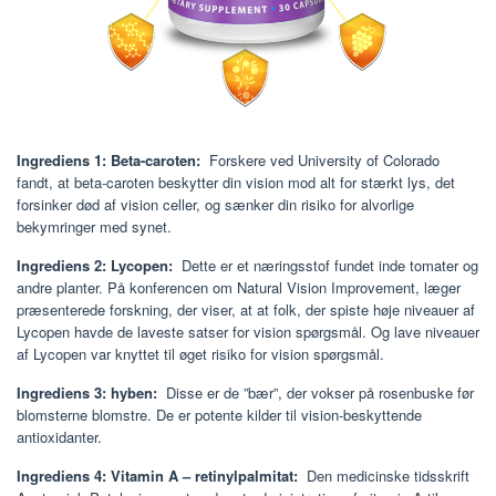
Ingrediens 1: Beta-caroten:
Forskere ved University of Colorado
fandt, at beta-caroten beskytter din vision mod alt for stærkt lys, det
forsinker død af vision celler, og sænker din risiko for alvorlige
bekymringer med synet.
Ingrediens 2: Lycopen:
Dette er et næringsstof fundet inde tomater og
andre planter. På konferencen om Natural Vision Improvement, læger
præsenterede forskning, der viser, at at folk, der spiste høje niveauer af
Lycopen havde de laveste satser for vision spørgsmål. Og lave niveauer
af Lycopen var knyttet til øget risiko for vision spørgsmål.
Ingrediens 3: hyben:
Disse er de ”bær”, der vokser på rosenbuske før
blomsterne blomstre. De er potente kilder til vision-beskyttende
antioxidanter.
Ingrediens 4: Vitamin A – retinylpalmitat:
Den medicinske tidsskrift