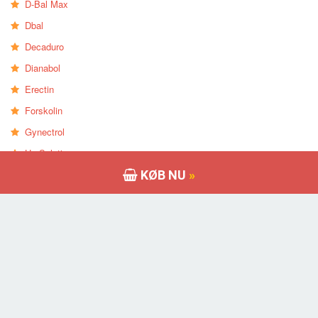
D-Bal Max
Dbal
Decaduro
Dianabol
Erectin
Forskolin
Gynectrol
HerSolution
KØB NU
»
HGH-X2
HyperGH
Ibutamoren
Immune Defence
Relaterede Indlæg
Vision 20 Ved Zenith Labs – virker det?
Vision 20 anmeldelser – Er det virkelig arbejde? Læs min erfaring