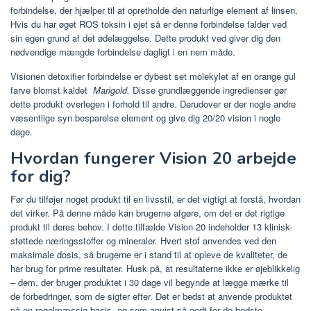
forbindelse, der hjælper til at opretholde den naturlige element af linsen.
Hvis du har øget ROS toksin i øjet så er denne forbindelse falder ved
sin egen grund af det ødelæggelse. Dette produkt ved giver dig den
nødvendige mængde forbindelse dagligt i en nem måde.
Visionen detoxifier forbindelse er dybest set molekylet af en orange gul
farve blomst kaldet
Marigold.
Disse grundlæggende ingredienser gør
dette produkt overlegen i forhold til andre. Derudover er der nogle andre
væsentlige syn besparelse element og give dig 20/20 vision i nogle
dage.
Hvordan fungerer Vision 20 arbejde
for dig?
Før du tilføjer noget produkt til en livsstil, er det vigtigt at forstå, hvordan
det virker. På denne måde kan brugerne afgøre, om det er det rigtige
produkt til deres behov. I dette tilfælde Vision 20 indeholder 13 klinisk-
støttede næringsstoffer og mineraler. Hvert stof anvendes ved den
maksimale dosis, så brugerne er i stand til at opleve de kvaliteter, de
har brug for prime resultater. Husk på, at resultaterne ikke er øjeblikkelig
– dem, der bruger produktet i 30 dage vil begynde at lægge mærke til
de forbedringer, som de sigter efter. Det er bedst at anvende produktet
på en regelmæssig basis, og som anvist så godt for de bedste