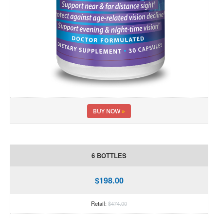
BUY NOW
»
6 BOTTLES
$198.00
Retail:
$474.00