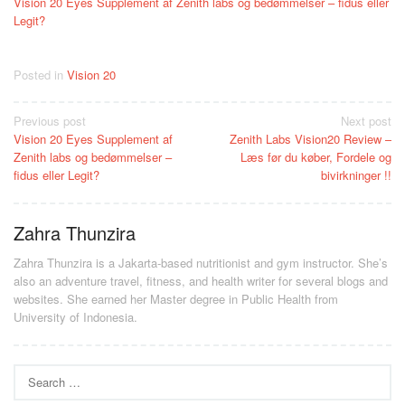
Vision 20 Eyes Supplement af Zenith labs og bedømmelser – fidus eller
Legit?
Posted in
Vision 20
Post
Previous post
Next post
Vision 20 Eyes Supplement af
Zenith Labs Vision20 Review –
navigation
Zenith labs og bedømmelser –
Læs før du køber, Fordele og
fidus eller Legit?
bivirkninger !!
Zahra Thunzira
Zahra Thunzira is a Jakarta-based nutritionist and gym instructor. She’s
also an adventure travel, fitness, and health writer for several blogs and
websites. She earned her Master degree in Public Health from
University of Indonesia.
Search
for: