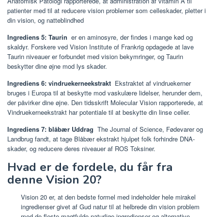
Anatomisk Patologi rapporterede, at administration af vitamin A til
patienter med til at reducere vision problemer som celleskader, pletter i
din vision, og natteblindhed
Ingrediens 5: Taurin
er en aminosyre, der findes i mange kød og
skaldyr. Forskere ved Vision Institute of Frankrig opdagede at lave
Taurin niveauer er forbundet med vision bekymringer, og Taurin
beskytter dine øjne mod lys skader.
Ingrediens 6: vindruekerneekstrakt
Ekstraktet af vindruekerner
bruges i Europa til at beskytte mod vaskulære lidelser, herunder dem,
der påvirker dine øjne. Den tidsskrift Molecular Vision rapporterede, at
Vindruekerneekstrakt har potentiale til at beskytte din linse celler.
Ingrediens 7: blåbær Uddrag
The Journal of Science, Fødevarer og
Landbrug fandt, at tage Blåbær ekstrakt hjulpet folk forhindre DNA-
skader, og reducere deres niveauer af ROS Toksiner.
Hvad er de fordele, du får fra
denne Vision 20?
Vision 20 er, at den bedste formel med indeholder hele mirakel
ingredienser givet af Gud natur til at helbrede din vision problem
med de fleste magtfulde naturlige ingredienser og alternative