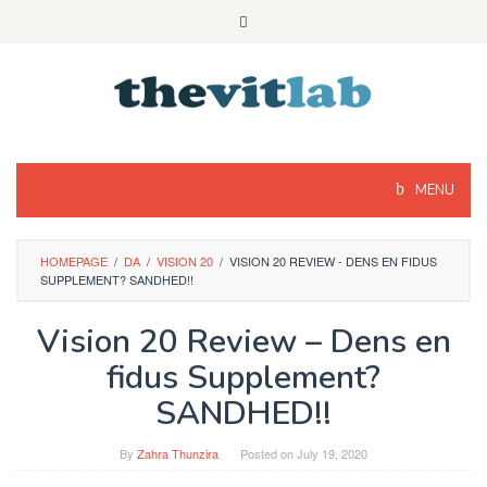
Skip
to
content
MENU
HOMEPAGE
/
DA
/
VISION 20
/
VISION 20 REVIEW - DENS EN FIDUS
SUPPLEMENT? SANDHED!!
Vision 20 Review – Dens en
fidus Supplement?
SANDHED!!
By
Zahra Thunzira
Posted on
July 19, 2020