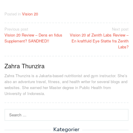
Posted in
Vision 20
Post
Previous post
Next post
Vision 20 Review – Dens en fidus
Vision 20 af Zenith Labs Review –
navigation
Supplement? SANDHED!!
En kraftfuld Eye Støtte fra Zenith
Labs?
Zahra Thunzira
Zahra Thunzira is a Jakarta-based nutritionist and gym instructor. She’s
also an adventure travel, fitness, and health writer for several blogs and
websites. She earned her Master degree in Public Health from
University of Indonesia.
Search
for:
Kategorier