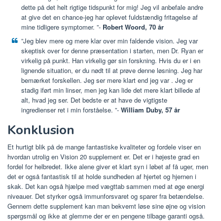
dette på det helt rigtige tidspunkt for mig! Jeg vil anbefale andre
at give det en chance-jeg har oplevet
fuldstændig fritagelse af
mine tidligere symptomer.
”-
Robert Woord, 70 år
”Jeg blev mere og mere klar over min faldende vision. Jeg var
skeptisk over for denne præsentation i starten, men Dr. Ryan er
virkelig på punkt. Han virkelig gør sin forskning. Hvis du er i en
lignende situation, er du nødt til at prøve denne løsning. Jeg har
bemærket forskellen.
Jeg ser mere klart end jeg var
. Jeg er
stadig iført min linser, men jeg kan lide det mere klart billede af
alt, hvad jeg ser. Det bedste er at have de
vigtigste
ingredienser ret i min forståelse.
”-
William Duby, 57 år
Konklusion
Et hurtigt blik på de mange fantastiske kvaliteter og fordele viser en
hvordan utrolig en Vision 20 supplement er. Det er i højeste grad en
fordel for helbredet. Ikke alene giver et klart syn i løbet af få uger, men
det er også fantastisk til at holde sundheden af ​​hjertet og hjernen i
skak. Det kan også hjælpe med vægttab sammen med at øge energi
niveauer. Det styrker også immunforsvaret og sparer fra betændelse.
Gennem dette supplement kan man bekvemt løse sine øjne og vision
spørgsmål og ikke at glemme der er en pengene tilbage garanti også.