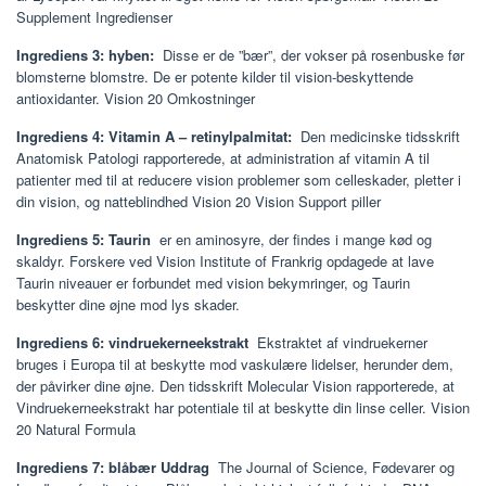
Supplement Ingredienser
Ingrediens 3: hyben:
Disse er de ”bær”, der vokser på rosenbuske før
blomsterne blomstre. De er potente kilder til vision-beskyttende
antioxidanter. Vision 20 Omkostninger
Ingrediens 4: Vitamin A – retinylpalmitat:
Den medicinske tidsskrift
Anatomisk Patologi rapporterede, at administration af vitamin A til
patienter med til at reducere vision problemer som celleskader, pletter i
din vision, og natteblindhed Vision 20 Vision Support piller
Ingrediens 5: Taurin
er en aminosyre, der findes i mange kød og
skaldyr. Forskere ved Vision Institute of Frankrig opdagede at lave
Taurin niveauer er forbundet med vision bekymringer, og Taurin
beskytter dine øjne mod lys skader.
Ingrediens 6: vindruekerneekstrakt
Ekstraktet af vindruekerner
bruges i Europa til at beskytte mod vaskulære lidelser, herunder dem,
der påvirker dine øjne. Den tidsskrift Molecular Vision rapporterede, at
Vindruekerneekstrakt har potentiale til at beskytte din linse celler. Vision
20 Natural Formula
Ingrediens 7: blåbær Uddrag
The Journal of Science, Fødevarer og