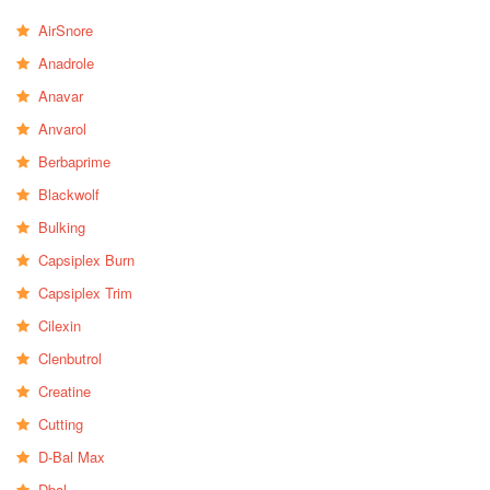
AirSnore
Anadrole
Anavar
Anvarol
Berbaprime
Blackwolf
Bulking
Capsiplex Burn
Capsiplex Trim
Cilexin
Clenbutrol
Creatine
Cutting
D-Bal Max
Dbal