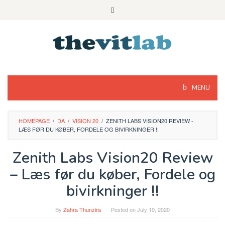
Skip
to
content
MENU
HOMEPAGE
/
DA
/
VISION 20
/
ZENITH LABS VISION20 REVIEW -
LÆS FØR DU KØBER, FORDELE OG BIVIRKNINGER !!
Zenith Labs Vision20 Review
– Læs før du køber, Fordele og
bivirkninger !!
By
Zahra Thunzira
Posted on
July 19, 2020