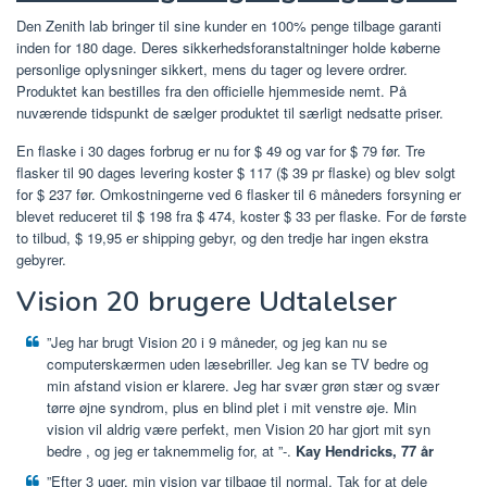
Den Zenith lab bringer til sine kunder en 100% penge tilbage garanti
inden for 180 dage. Deres sikkerhedsforanstaltninger holde køberne
personlige oplysninger sikkert, mens du tager og levere ordrer.
Produktet kan bestilles fra den officielle hjemmeside nemt. På
nuværende tidspunkt de sælger produktet til særligt nedsatte priser.
En flaske i 30 dages forbrug er nu for $ 49 og var for $ 79 før. Tre
flasker til 90 dages levering koster $ 117 ($ 39 pr flaske) og blev solgt
for $ 237 før. Omkostningerne ved 6 flasker til 6 måneders forsyning er
blevet reduceret til $ 198 fra $ 474, koster $ 33 per flaske. For de første
to tilbud, $ 19,95 er shipping gebyr, og den tredje har ingen ekstra
gebyrer.
Vision 20 brugere Udtalelser
”Jeg har brugt Vision 20 i 9 måneder, og jeg kan nu se
computerskærmen uden læsebriller. Jeg kan se TV bedre og
min afstand vision er klarere. Jeg har svær grøn stær og svær
tørre øjne syndrom, plus en blind plet i mit venstre øje. Min
vision vil aldrig være perfekt,
men Vision 20 har gjort mit syn
bedre
, og jeg er taknemmelig for, at ”-.
Kay Hendricks, 77 år
”Efter 3 uger, min vision var tilbage til normal.
Tak for at dele