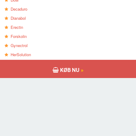
Decaduro
Dianabol
Erectin
Forskolin
Gynectrol
HerSolution
HGH-X2
KØB NU
»
HyperGH
Ibutamoren
Immune Defence
Relaterede Indlæg
Vision 20 Eyes Supplement af Zenith labs og bedømmelser – fidus eller
Legit?
Vision 20 anmeldelser – Er det virkelig arbejde? Læs min erfaring