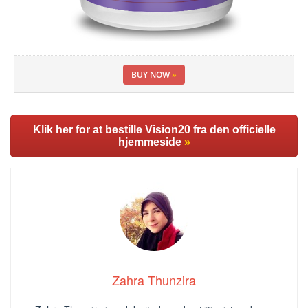
BUY NOW
»
Klik her for at bestille Vision20 fra den officielle
hjemmeside
»
Zahra Thunzira