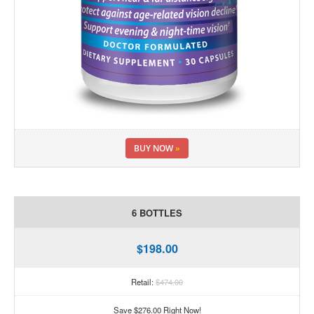
BUY NOW
»
6 BOTTLES
$198.00
Retail:
$474.00
Save $276.00 Right Now!